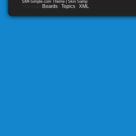
SMFSimple.com Theme | Skin Samp
Sitemap:
Boards
|
Topics
|
XML