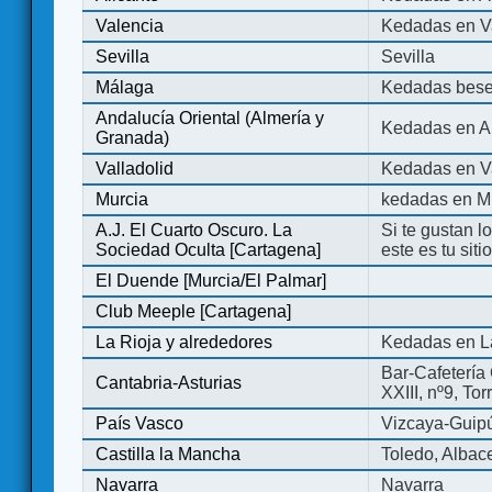
Valencia
Kedadas en V
Sevilla
Sevilla
Málaga
Kedadas bese
Andalucía Oriental (Almería y
Kedadas en An
Granada)
Valladolid
Kedadas en Va
Murcia
kedadas en M
A.J. El Cuarto Oscuro. La
Si te gustan l
Sociedad Oculta [Cartagena]
este es tu sit
El Duende [Murcia/El Palmar]
Club Meeple [Cartagena]
La Rioja y alrededores
Kedadas en L
Bar-Cafetería 
Cantabria-Asturias
XXIII, nº9, To
País Vasco
Vizcaya-Guip
Castilla la Mancha
Toledo, Albac
Navarra
Navarra