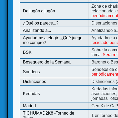
Zona de charl
De jugón a jugón
relacionadas 
periódicamen
¿Qué os parece...?
Disertaciones
Analizando a...
Analizando a..
Ayudadme a elegir: ¿Qué juego
Ayudadme a e
me compro?
reciclado per
Sobre la comu
BSK
fama.
Será re
Besequero de la Semana
Baronet o Be
Sondeos de o
Sondeos
periódicament
Distinciones
Distinciones 
Kedadas infor
Kedadas
asociaciones, 
jornadas "ofic
Madrid
Gen X de C/ P
TICHUMAD2K8 -Torneo de
1 er Torneo de
Tichu