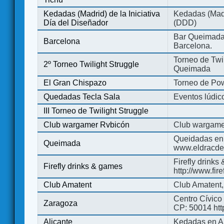
Kedadas (Madrid) de la Iniciativa
Kedadas (Madri
Día del Diseñador
(DDD)
Bar Queimada.
Barcelona
Barcelona.
Torneo de Twil
2º Torneo Twilight Struggle
Queimada
El Gran Chispazo
Torneo de Po
Quedadas Tecla Sala
Eventos lúdico
III Torneo de Twilight Struggle
Club wargamer Rvbicón
Club wargame
Queidadas en
Queimada
www.eldracde
Firefly drinks
Firefly drinks & games
http://www.fir
Club Amatent
Club Amatent,
Centro Cívico 
Zaragoza
CP: 50014 http
Alicante
Kedadas en Al