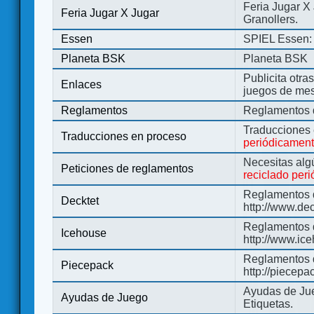
Feria Jugar X
Feria Jugar X Jugar
Granollers.
Essen
SPIEL Essen: 
Planeta BSK
Planeta BSK
Publicita otra
Enlaces
juegos de me
Reglamentos
Reglamentos d
Traducciones
Traducciones en proceso
periódicamen
Necesitas alg
Peticiones de reglamentos
reciclado per
Reglamentos d
Decktet
http://www.de
Reglamentos d
Icehouse
http://www.ic
Reglamentos 
Piecepack
http://piecepa
Ayudas de Jue
Ayudas de Juego
Etiquetas.