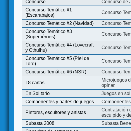
Concurso
Concurso de 
Concurso Temático #1
Concurso Temá
(Escarabajos)
Concurso Temático #2 (Navidad)
Concurso Tem
Concurso Temático #3
Concurso Tem
(Superhéroes)
Concurso Temático #4 (Lovecraft
Concurso Temá
y Cthulhu)
Concurso Temático #5 (Piel de
Concurso Temá
Toro)
Concurso Temático #6 (NSR)
Concurso Tem
Microjuegos d
18 cartas
opinar.
En Solitario
Juegos en soli
Componentes y partes de juegos
Componentes 
Contratación d
Pintores, escultores y artistas
esculpido y d
Subasta 2008
Subasta Bene