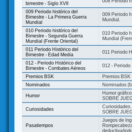
008 Periodo hi
bimestre - Siglo XVII
009 Periodo histórico del
009 Periodo hi
Bimestre - La Primera Guerra
Mundial.
Mundial
010 Periodo histórico del
010 Periodo h
Bimestre - Segunda Guerra
Mundial (Frent
Mundial (Frente Oriental)
011 Periodo Histórico del
011 Periodo H
Bimestre - Edad Media
012 - Periodo Histórico del
012 - Periodo
Bimestre - Combates Aéreos
Premios BSK
Premios BSK
Nominados
Nominados (fa
Humor gráfico
Humor
SOBRE JUEG
Curiosidades.
Curiosidades
SOBRE JUEG
Juegos de Ing
Pasatiempos
Rompecabezas
deductiva/indu