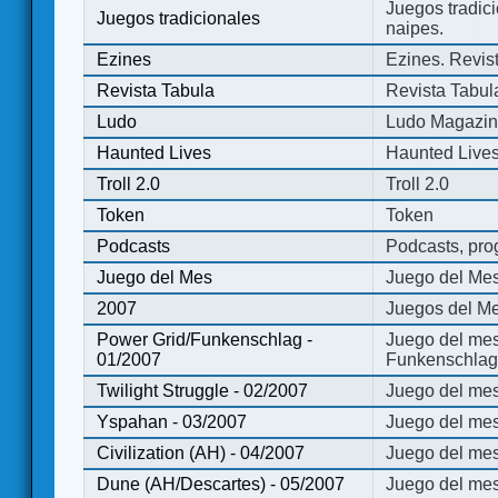
Juegos tradici
Juegos tradicionales
naipes.
Ezines
Ezines. Revist
Revista Tabula
Revista Tabul
Ludo
Ludo Magazi
Haunted Lives
Haunted Live
Troll 2.0
Troll 2.0
Token
Token
Podcasts
Podcasts, pro
Juego del Mes
Juego del Me
2007
Juegos del Me
Power Grid/Funkenschlag -
Juego del mes
01/2007
Funkenschlag 
Twilight Struggle - 02/2007
Juego del mes
Yspahan - 03/2007
Juego del me
Civilization (AH) - 04/2007
Juego del mes 
Dune (AH/Descartes) - 05/2007
Juego del me