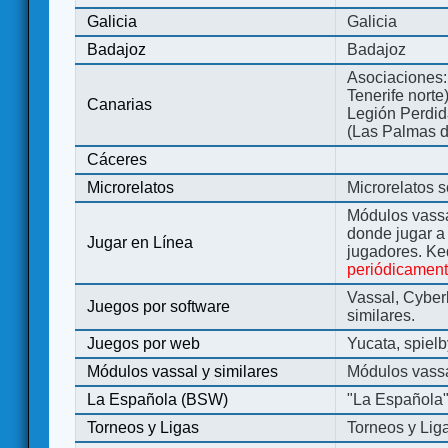
Galicia
Galicia
Badajoz
Badajoz
Asociaciones:
Tenerife norte
Canarias
Legión Perdida
(Las Palmas d
Cáceres
Microrelatos
Microrelatos 
Módulos vassa
donde jugar 
Jugar en Línea
jugadores. Ke
periódicamen
Vassal, Cyber
Juegos por software
similares.
Juegos por web
Yucata, spiel
Módulos vassal y similares
Módulos vassa
La Española (BSW)
"La Española
Torneos y Ligas
Torneos y Lig