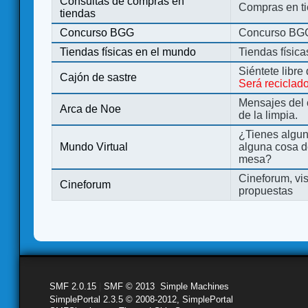
Consultas de compras en
Compras en ti
tiendas
Concurso BGG
Concurso BG
Tiendas físicas en el mundo
Tiendas físic
Siéntete libre
Cajón de sastre
Será reciclad
Mensajes del 
Arca de Noe
de la limpia.
¿Tienes algu
Mundo Virtual
alguna cosa d
mesa?
Cineforum, vis
Cineforum
propuestas
SMF 2.0.15
|
SMF © 2013
,
Simple Machines
SimplePortal 2.3.5 © 2008-2012, SimplePortal