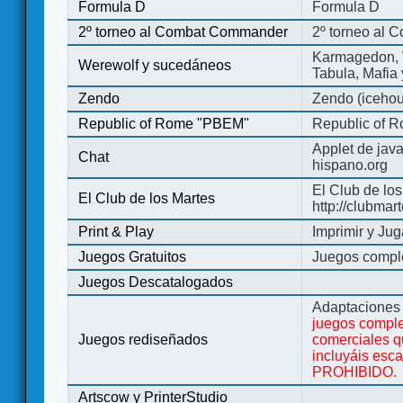
Formula D
Formula D
2º torneo al Combat Commander
2º torneo al
Karmagedon, W
Werewolf y sucedáneos
Tabula, Mafia
Zendo
Zendo (iceho
Republic of Rome "PBEM"
Republic of 
Applet de jav
Chat
hispano.org
El Club de los
El Club de los Martes
http://clubmar
Print & Play
Imprimir y Jug
Juegos Gratuitos
Juegos complet
Juegos Descatalogados
Adaptaciones 
juegos comple
Juegos rediseñados
comerciales q
incluyáis esc
PROHIBIDO.
Artscow y PrinterStudio