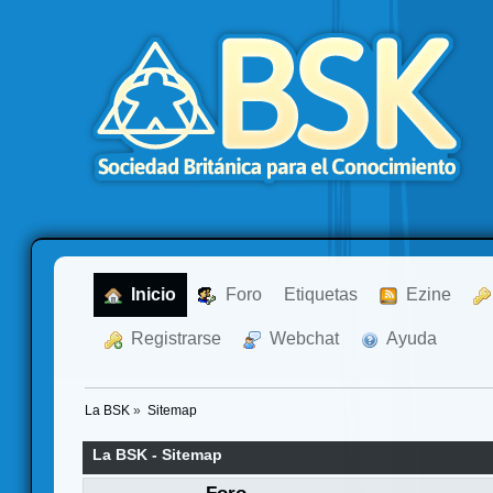
  Inicio
  Foro
Etiquetas
  Ezine
  Registrarse
  Webchat
  Ayuda
La BSK
»
Sitemap
La BSK - Sitemap