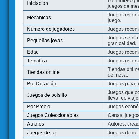
Lo primero que
Iniciación
juegos de mes
Juegos recome
Mecánicas
juego.
Número de jugadores
Juegos recom
Juegos semi-d
Pequeñas joyas
gran calidad.
Edad
Juegos recom
Temática
Juegos recom
Tiendas onli
Tiendas online
de mesa.
Por Duración
Juegos para u
Juegos que o
Juegos de bolsillo
llevar de viaje
Por Precio
Juegos económ
Juegos Coleccionables
Cartas, juego
Autores
Autores, crea
Juegos de rol
Juegos de rol,