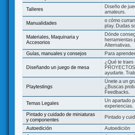
Diseño de jue
Talleres
amateurs.
o cómo currars
Manualidades
play. Dudas so
Dónde consegu
Materiales, Maquinaria y
herramientas 
Accesorios
Alternativas.
Guías, manuales y consejos
Para aprender
¿Qué te traes
Diseñando un juego de mesa
PROYECTOS co
ayudarte. Tra
Únete a un gru
Playtestings
¿Buscas probad
Feedbacks.
Un apartado pa
Temas Legales
experiencias.
Pintado y cuidado de miniaturas
Pintado y cui
y componentes
Autoedición
Autoedición