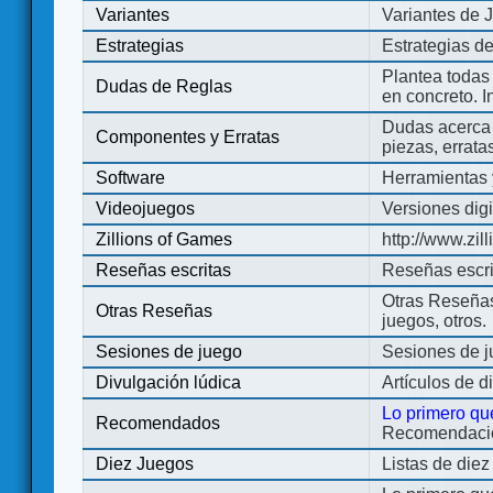
Variantes
Variantes de 
Estrategias
Estrategias d
Plantea todas
Dudas de Reglas
en concreto. 
Dudas acerca 
Componentes y Erratas
piezas, errata
Software
Herramientas 
Videojuegos
Versiones digi
Zillions of Games
http://www.zi
Reseñas escritas
Reseñas escri
Otras Reseñas 
Otras Reseñas
juegos, otros.
Sesiones de juego
Sesiones de 
Divulgación lúdica
Artículos de d
Lo primero qu
Recomendados
Recomendacion
Diez Juegos
Listas de die