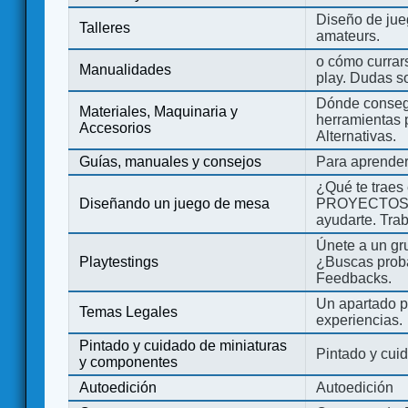
Diseño de jue
Talleres
amateurs.
o cómo currars
Manualidades
play. Dudas so
Dónde consegu
Materiales, Maquinaria y
herramientas 
Accesorios
Alternativas.
Guías, manuales y consejos
Para aprender
¿Qué te traes
Diseñando un juego de mesa
PROYECTOS co
ayudarte. Tra
Únete a un gru
Playtestings
¿Buscas probad
Feedbacks.
Un apartado pa
Temas Legales
experiencias.
Pintado y cuidado de miniaturas
Pintado y cui
y componentes
Autoedición
Autoedición