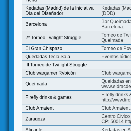
Kedadas (Madrid) de la Iniciativa
Kedadas (Madri
Día del Diseñador
(DDD)
Bar Queimada.
Barcelona
Barcelona.
Torneo de Twil
2º Torneo Twilight Struggle
Queimada
El Gran Chispazo
Torneo de Po
Quedadas Tecla Sala
Eventos lúdico
III Torneo de Twilight Struggle
Club wargamer Rvbicón
Club wargame
Queidadas en
Queimada
www.eldracde
Firefly drinks
Firefly drinks & games
http://www.fir
Club Amatent
Club Amatent,
Centro Cívico 
Zaragoza
CP: 50014 http
Alicante
Kedadas en Al