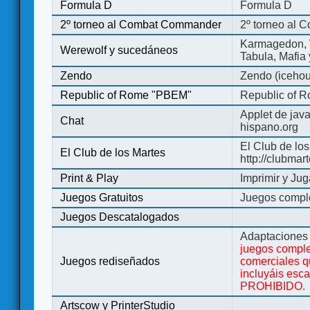
Formula D
Formula D
2º torneo al Combat Commander
2º torneo al
Karmagedon, W
Werewolf y sucedáneos
Tabula, Mafia
Zendo
Zendo (iceho
Republic of Rome "PBEM"
Republic of 
Applet de jav
Chat
hispano.org
El Club de los
El Club de los Martes
http://clubmar
Print & Play
Imprimir y Jug
Juegos Gratuitos
Juegos complet
Juegos Descatalogados
Adaptaciones 
juegos comple
Juegos rediseñados
comerciales q
incluyáis esc
PROHIBIDO.
Artscow y PrinterStudio