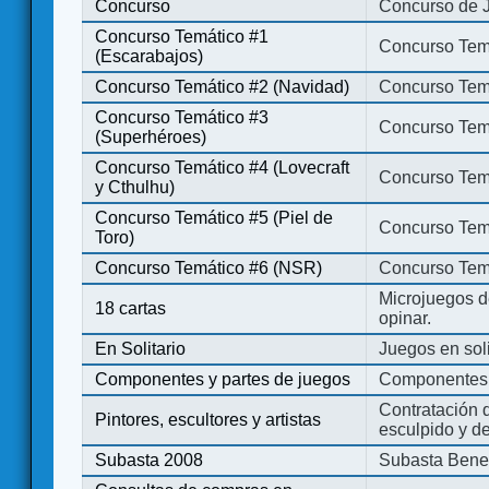
Concurso
Concurso de 
Concurso Temático #1
Concurso Temá
(Escarabajos)
Concurso Temático #2 (Navidad)
Concurso Tem
Concurso Temático #3
Concurso Tem
(Superhéroes)
Concurso Temático #4 (Lovecraft
Concurso Temá
y Cthulhu)
Concurso Temático #5 (Piel de
Concurso Temá
Toro)
Concurso Temático #6 (NSR)
Concurso Tem
Microjuegos d
18 cartas
opinar.
En Solitario
Juegos en soli
Componentes y partes de juegos
Componentes 
Contratación d
Pintores, escultores y artistas
esculpido y d
Subasta 2008
Subasta Bene