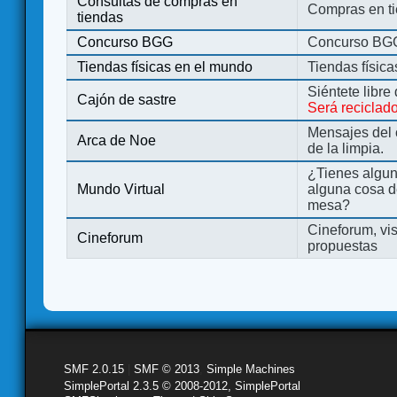
Consultas de compras en
Compras en ti
tiendas
Concurso BGG
Concurso BG
Tiendas físicas en el mundo
Tiendas físic
Siéntete libre
Cajón de sastre
Será reciclad
Mensajes del 
Arca de Noe
de la limpia.
¿Tienes algu
Mundo Virtual
alguna cosa d
mesa?
Cineforum, vis
Cineforum
propuestas
SMF 2.0.15
|
SMF © 2013
,
Simple Machines
SimplePortal 2.3.5 © 2008-2012, SimplePortal