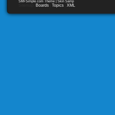
SMFSimple.com Theme | Skin Samp
Sitemap:
Boards
|
Topics
|
XML