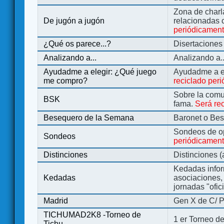
Zona de charl
De jugón a jugón
relacionadas 
periódicamen
¿Qué os parece...?
Disertaciones
Analizando a...
Analizando a..
Ayudadme a elegir: ¿Qué juego
Ayudadme a e
me compro?
reciclado per
Sobre la comu
BSK
fama.
Será re
Besequero de la Semana
Baronet o Be
Sondeos de o
Sondeos
periódicament
Distinciones
Distinciones 
Kedadas infor
Kedadas
asociaciones, 
jornadas "ofic
Madrid
Gen X de C/ P
TICHUMAD2K8 -Torneo de
1 er Torneo de
Tichu