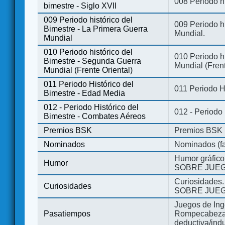
008 Periodo hi
bimestre - Siglo XVII
009 Periodo histórico del
009 Periodo hi
Bimestre - La Primera Guerra
Mundial.
Mundial
010 Periodo histórico del
010 Periodo h
Bimestre - Segunda Guerra
Mundial (Frent
Mundial (Frente Oriental)
011 Periodo Histórico del
011 Periodo H
Bimestre - Edad Media
012 - Periodo Histórico del
012 - Periodo
Bimestre - Combates Aéreos
Premios BSK
Premios BSK
Nominados
Nominados (fa
Humor gráfico
Humor
SOBRE JUEG
Curiosidades.
Curiosidades
SOBRE JUEG
Juegos de Ing
Pasatiempos
Rompecabezas
deductiva/indu