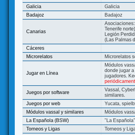
Galicia
Galicia
Badajoz
Badajoz
Asociaciones:
Tenerife norte
Canarias
Legión Perdida
(Las Palmas d
Cáceres
Microrelatos
Microrelatos 
Módulos vassa
donde jugar 
Jugar en Línea
jugadores. Ke
periódicamen
Vassal, Cyber
Juegos por software
similares.
Juegos por web
Yucata, spiel
Módulos vassal y similares
Módulos vassa
La Española (BSW)
"La Española
Torneos y Ligas
Torneos y Lig