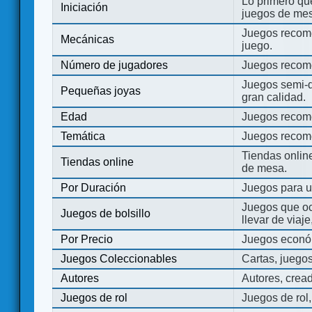
Lo primero que
Iniciación
juegos de mes
Juegos recome
Mecánicas
juego.
Número de jugadores
Juegos recom
Juegos semi-d
Pequeñas joyas
gran calidad.
Edad
Juegos recom
Temática
Juegos recom
Tiendas onli
Tiendas online
de mesa.
Por Duración
Juegos para u
Juegos que o
Juegos de bolsillo
llevar de viaje
Por Precio
Juegos económ
Juegos Coleccionables
Cartas, juego
Autores
Autores, crea
Juegos de rol
Juegos de rol,