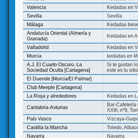
Valencia
Kedadas en V
Sevilla
Sevilla
Málaga
Kedadas bese
Andalucía Oriental (Almería y
Kedadas en An
Granada)
Valladolid
Kedadas en Va
Murcia
kedadas en M
A.J. El Cuarto Oscuro. La
Si te gustan l
Sociedad Oculta [Cartagena]
este es tu sit
El Duende [Murcia/El Palmar]
Club Meeple [Cartagena]
La Rioja y alrededores
Kedadas en L
Bar-Cafetería 
Cantabria-Asturias
XXIII, nº9, To
País Vasco
Vizcaya-Guip
Castilla la Mancha
Toledo, Albac
Navarra
Navarra