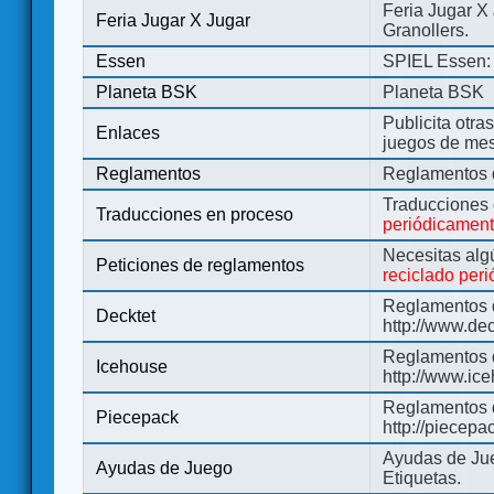
Feria Jugar X
Feria Jugar X Jugar
Granollers.
Essen
SPIEL Essen: 
Planeta BSK
Planeta BSK
Publicita otra
Enlaces
juegos de me
Reglamentos
Reglamentos d
Traducciones
Traducciones en proceso
periódicamen
Necesitas alg
Peticiones de reglamentos
reciclado per
Reglamentos d
Decktet
http://www.de
Reglamentos d
Icehouse
http://www.ic
Reglamentos 
Piecepack
http://piecepa
Ayudas de Jue
Ayudas de Juego
Etiquetas.