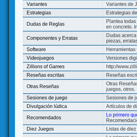
Variantes
Variantes de 
Estrategias
Estrategias d
Plantea todas
Dudas de Reglas
en concreto. 
Dudas acerca 
Componentes y Erratas
piezas, errata
Software
Herramientas 
Videojuegos
Versiones digi
Zillions of Games
http://www.zi
Reseñas escritas
Reseñas escri
Otras Reseñas 
Otras Reseñas
juegos, otros.
Sesiones de juego
Sesiones de 
Divulgación lúdica
Artículos de d
Lo primero qu
Recomendados
Recomendacion
Diez Juegos
Listas de die