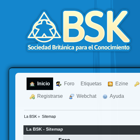
  Inicio
  Foro
Etiquetas
  Ezine
  Registrarse
  Webchat
  Ayuda
La BSK
»
Sitemap
La BSK - Sitemap