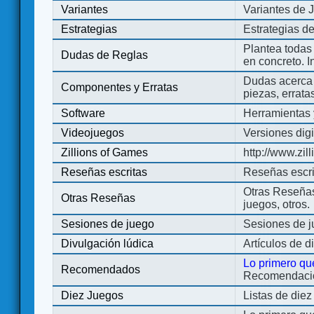
Variantes
Variantes de 
Estrategias
Estrategias d
Plantea todas
Dudas de Reglas
en concreto. 
Dudas acerca 
Componentes y Erratas
piezas, errata
Software
Herramientas 
Videojuegos
Versiones digi
Zillions of Games
http://www.zi
Reseñas escritas
Reseñas escri
Otras Reseñas 
Otras Reseñas
juegos, otros.
Sesiones de juego
Sesiones de 
Divulgación lúdica
Artículos de d
Lo primero qu
Recomendados
Recomendacion
Diez Juegos
Listas de die