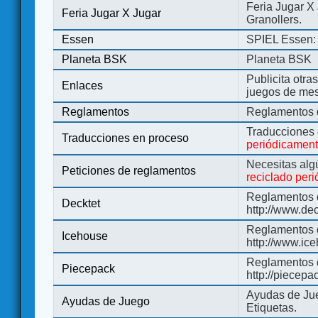
Feria Jugar X
Feria Jugar X Jugar
Granollers.
Essen
SPIEL Essen: 
Planeta BSK
Planeta BSK
Publicita otra
Enlaces
juegos de me
Reglamentos
Reglamentos d
Traducciones
Traducciones en proceso
periódicamen
Necesitas alg
Peticiones de reglamentos
reciclado per
Reglamentos d
Decktet
http://www.de
Reglamentos d
Icehouse
http://www.ic
Reglamentos 
Piecepack
http://piecepa
Ayudas de Jue
Ayudas de Juego
Etiquetas.