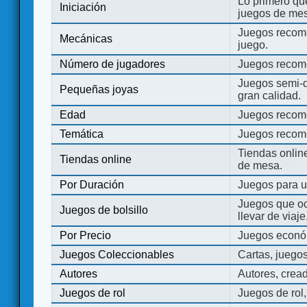
Lo primero que
Iniciación
juegos de mes
Juegos recome
Mecánicas
juego.
Número de jugadores
Juegos recom
Juegos semi-d
Pequeñas joyas
gran calidad.
Edad
Juegos recom
Temática
Juegos recom
Tiendas onli
Tiendas online
de mesa.
Por Duración
Juegos para u
Juegos que o
Juegos de bolsillo
llevar de viaje
Por Precio
Juegos económ
Juegos Coleccionables
Cartas, juego
Autores
Autores, crea
Juegos de rol
Juegos de rol,