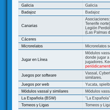
Galicia
Galicia
Badajoz
Badajoz
Asociaciones:
Tenerife norte
Canarias
Legión Perdida
(Las Palmas d
Cáceres
Microrelatos
Microrelatos 
Módulos vassa
donde jugar 
Jugar en Línea
jugadores. Ke
periódicamen
Vassal, Cyber
Juegos por software
similares.
Juegos por web
Yucata, spiel
Módulos vassal y similares
Módulos vassa
La Española (BSW)
"La Española
Torneos y Ligas
Torneos y Lig