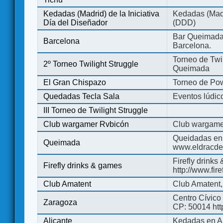
Kedadas (Madrid) de la Iniciativa
Kedadas (Madri
Día del Diseñador
(DDD)
Bar Queimada.
Barcelona
Barcelona.
Torneo de Twil
2º Torneo Twilight Struggle
Queimada
El Gran Chispazo
Torneo de Po
Quedadas Tecla Sala
Eventos lúdico
III Torneo de Twilight Struggle
Club wargamer Rvbicón
Club wargame
Queidadas en
Queimada
www.eldracde
Firefly drinks
Firefly drinks & games
http://www.fir
Club Amatent
Club Amatent,
Centro Cívico 
Zaragoza
CP: 50014 http
Alicante
Kedadas en Al