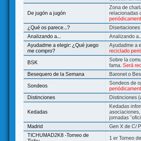
Zona de charl
De jugón a jugón
relacionadas 
periódicamen
¿Qué os parece...?
Disertaciones
Analizando a...
Analizando a..
Ayudadme a elegir: ¿Qué juego
Ayudadme a e
me compro?
reciclado per
Sobre la comu
BSK
fama.
Será re
Besequero de la Semana
Baronet o Be
Sondeos de o
Sondeos
periódicament
Distinciones
Distinciones 
Kedadas infor
Kedadas
asociaciones, 
jornadas "ofic
Madrid
Gen X de C/ P
TICHUMAD2K8 -Torneo de
1 er Torneo de
Tichu