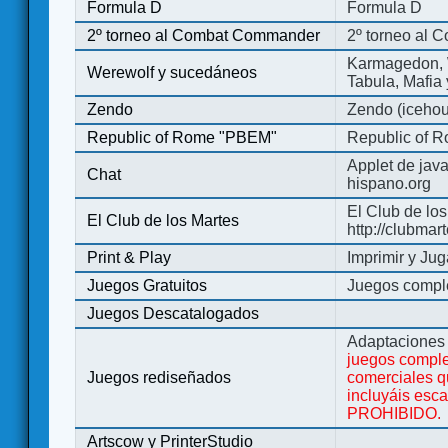
Formula D
Formula D
2º torneo al Combat Commander
2º torneo al
Karmagedon, W
Werewolf y sucedáneos
Tabula, Mafia
Zendo
Zendo (iceho
Republic of Rome "PBEM"
Republic of 
Applet de jav
Chat
hispano.org
El Club de los
El Club de los Martes
http://clubmar
Print & Play
Imprimir y Jug
Juegos Gratuitos
Juegos complet
Juegos Descatalogados
Adaptaciones 
juegos comple
Juegos rediseñados
comerciales q
incluyáis esc
PROHIBIDO.
Artscow y PrinterStudio