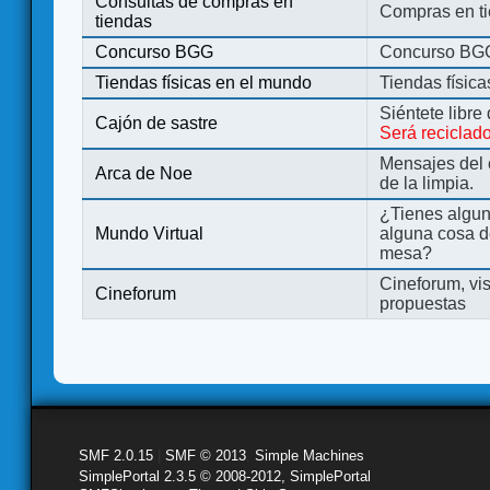
Consultas de compras en
Compras en ti
tiendas
Concurso BGG
Concurso BG
Tiendas físicas en el mundo
Tiendas físic
Siéntete libre
Cajón de sastre
Será reciclad
Mensajes del 
Arca de Noe
de la limpia.
¿Tienes algu
Mundo Virtual
alguna cosa d
mesa?
Cineforum, vis
Cineforum
propuestas
SMF 2.0.15
|
SMF © 2013
,
Simple Machines
SimplePortal 2.3.5 © 2008-2012, SimplePortal