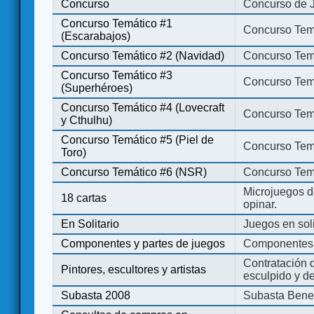
Concurso
Concurso de 
Concurso Temático #1
Concurso Temá
(Escarabajos)
Concurso Temático #2 (Navidad)
Concurso Tem
Concurso Temático #3
Concurso Tem
(Superhéroes)
Concurso Temático #4 (Lovecraft
Concurso Temá
y Cthulhu)
Concurso Temático #5 (Piel de
Concurso Temá
Toro)
Concurso Temático #6 (NSR)
Concurso Tem
Microjuegos d
18 cartas
opinar.
En Solitario
Juegos en soli
Componentes y partes de juegos
Componentes 
Contratación d
Pintores, escultores y artistas
esculpido y d
Subasta 2008
Subasta Bene