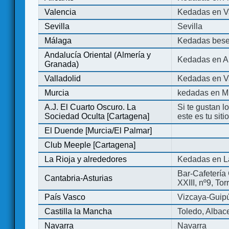
Valencia
Kedadas en V
Sevilla
Sevilla
Málaga
Kedadas bese
Andalucía Oriental (Almería y
Kedadas en An
Granada)
Valladolid
Kedadas en Va
Murcia
kedadas en M
A.J. El Cuarto Oscuro. La
Si te gustan l
Sociedad Oculta [Cartagena]
este es tu sit
El Duende [Murcia/El Palmar]
Club Meeple [Cartagena]
La Rioja y alrededores
Kedadas en L
Bar-Cafetería 
Cantabria-Asturias
XXIII, nº9, To
País Vasco
Vizcaya-Guip
Castilla la Mancha
Toledo, Albac
Navarra
Navarra