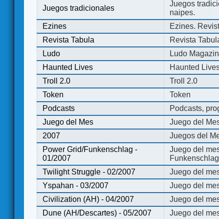
Juegos tradici
Juegos tradicionales
naipes.
Ezines
Ezines. Revist
Revista Tabula
Revista Tabul
Ludo
Ludo Magazi
Haunted Lives
Haunted Live
Troll 2.0
Troll 2.0
Token
Token
Podcasts
Podcasts, pro
Juego del Mes
Juego del Me
2007
Juegos del Me
Power Grid/Funkenschlag -
Juego del mes
01/2007
Funkenschlag 
Twilight Struggle - 02/2007
Juego del mes
Yspahan - 03/2007
Juego del me
Civilization (AH) - 04/2007
Juego del mes 
Dune (AH/Descartes) - 05/2007
Juego del me