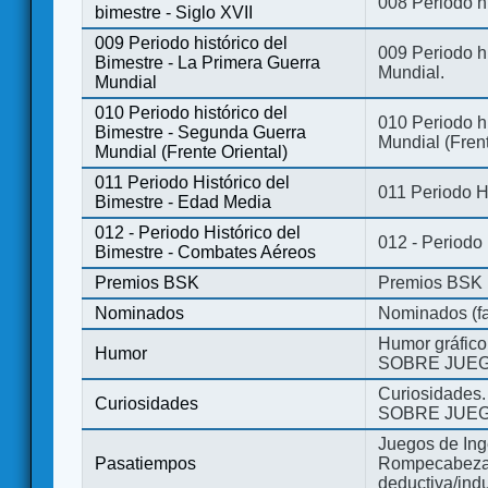
008 Periodo hi
bimestre - Siglo XVII
009 Periodo histórico del
009 Periodo hi
Bimestre - La Primera Guerra
Mundial.
Mundial
010 Periodo histórico del
010 Periodo h
Bimestre - Segunda Guerra
Mundial (Frent
Mundial (Frente Oriental)
011 Periodo Histórico del
011 Periodo H
Bimestre - Edad Media
012 - Periodo Histórico del
012 - Periodo
Bimestre - Combates Aéreos
Premios BSK
Premios BSK
Nominados
Nominados (fa
Humor gráfico
Humor
SOBRE JUEG
Curiosidades.
Curiosidades
SOBRE JUEG
Juegos de Ing
Pasatiempos
Rompecabezas
deductiva/indu