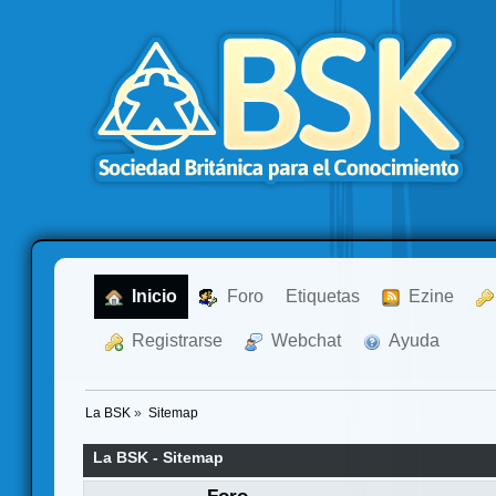
  Inicio
  Foro
Etiquetas
  Ezine
  Registrarse
  Webchat
  Ayuda
La BSK
»
Sitemap
La BSK - Sitemap