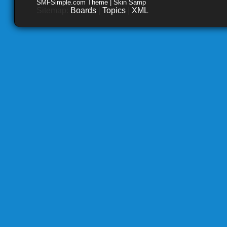
SMFSimple.com Theme | Skin Samp
Sitemap:
Boards
|
Topics
|
XML