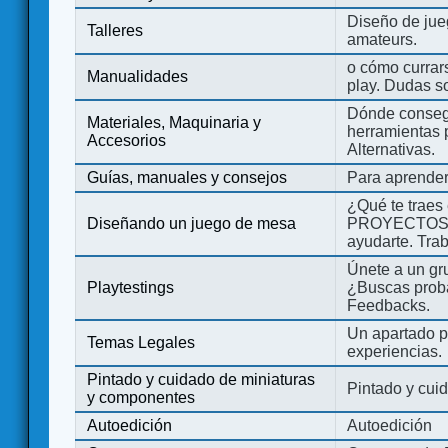
Diseño de jue
Talleres
amateurs.
o cómo currars
Manualidades
play. Dudas so
Dónde consegu
Materiales, Maquinaria y
herramientas 
Accesorios
Alternativas.
Guías, manuales y consejos
Para aprender
¿Qué te traes
Diseñando un juego de mesa
PROYECTOS co
ayudarte. Tra
Únete a un gru
Playtestings
¿Buscas probad
Feedbacks.
Un apartado pa
Temas Legales
experiencias.
Pintado y cuidado de miniaturas
Pintado y cui
y componentes
Autoedición
Autoedición