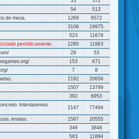
35
572
54
513
gos de mesa.
1269
8572
3106
19975
523
11678
eciclado periódicamente
.
2285
11963
com/
29
53
usegames.org/
153
671
org/
7
8
uetas.
2192
20656
1507
13799
392
6953
concreto. Intentaremos
2147
77494
zas, erratas.
1587
20555
349
3848
583
11894