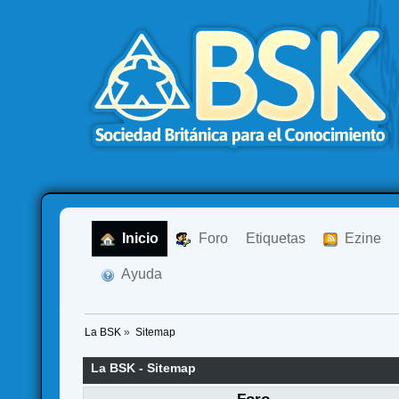
  Inicio
  Foro
Etiquetas
  Ezine
  Ayuda
La BSK
»
Sitemap
La BSK - Sitemap