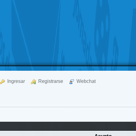
  Ingresar
  Registrarse
  Webchat