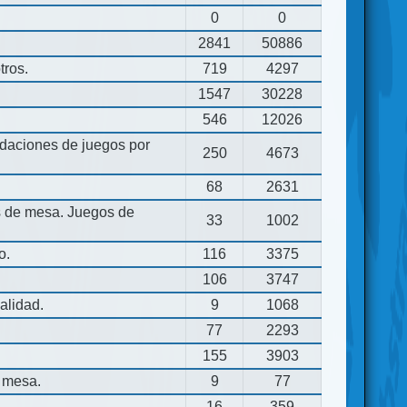
0
0
2841
50886
tros.
719
4297
1547
30228
546
12026
aciones de juegos por
250
4673
68
2631
os de mesa. Juegos de
33
1002
o.
116
3375
106
3747
alidad.
9
1068
77
2293
155
3903
 mesa.
9
77
16
359