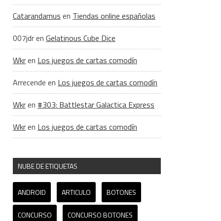
Catarandamus
en
Tiendas online españolas
007jdr
en
Gelatinous Cube Dice
Wkr
en
Los juegos de cartas comodín
Arrecende
en
Los juegos de cartas comodín
Wkr
en
#303: Battlestar Galactica Express
Wkr
en
Los juegos de cartas comodín
NUBE DE ETIQUETAS
ANDROID
ARTICULO
BOTONES
CONCURSO
CONCURSO BOTONES