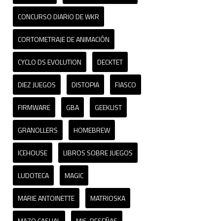
CONCURSO DIARIO DE WKR
CORTOMETRAJE DE ANIMACIÓN
CYCLO DS EVOLUTION
DECKTET
DIEZ JUEGOS
DISTOPIA
FIASCO
FIRMWARE
GBA
GEEKLIST
GRANOLLERS
HOMEBREW
ICEHOUSE
LIBROS SOBRE JUEGOS
LUDOTECA
MAGIC
MARIE ANTOINETTE
MATRIOSKA
MAZO CASUAL
MIS-RESEÑAS