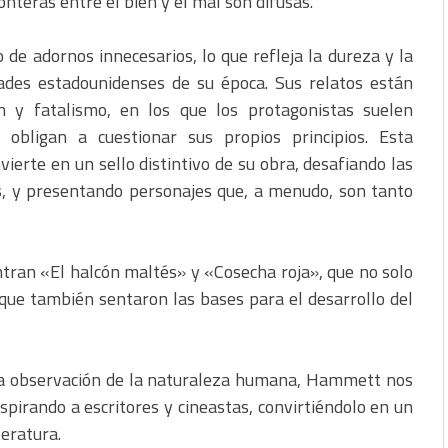
ronteras entre el bien y el mal son difusas.
 de adornos innecesarios, lo que refleja la dureza y la
dades estadounidenses de su época. Sus relatos están
n y fatalismo, en los que los protagonistas suelen
obligan a cuestionar sus propios principios. Esta
ierte en un sello distintivo de su obra, desafiando las
os, y presentando personajes que, a menudo, son tanto
tran «El halcón maltés» y «Cosecha roja», que no solo
no que también sentaron las bases para el desarrollo del
uda observación de la naturaleza humana, Hammett nos
spirando a escritores y cineastas, convirtiéndolo en un
teratura.