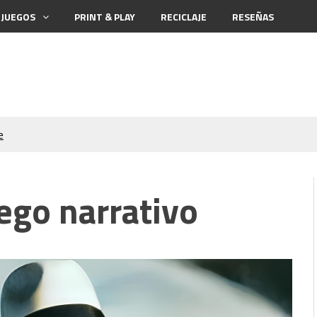
 JUEGOS
PRINT & PLAY
RECICLAJE
RESEÑAS
e
ck el Destripador
ego narrativo
aña (Hardboiled)
tables