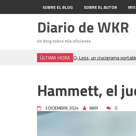
SOBRE EL BLOG
SOBRE EL AUTOR
MIS
Diario de WKR
Un blog sobre mis aficiones
ÚLTIMA HORA
Q-Less, un crucigrama portabl
Don Quixote
El Cubo Soma
Un análisis del acto final de Ja
Hammett, el ju
Charocracia
Flip 5 póquer
Odin (póquer)
3 DICIEMBRE 2024
WKR
0
En el Salón del Rey de la Mont
Denia, 1,2,3 (hardboiled)
Consejos para crucigramas por