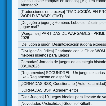
[
Consultas de compras en tiendas
]
¿Alguien conoce
Aintnago?
[
Traducciones en proceso
]
TRADUCCIÓN EN PRO
WORLD AT WAR" (GMT)
[
De jugón a jugón
]
¿Hombres Lobo es más simple q
jugué mal?
[
Wargames
]
PARTIDAS DE WARGAMES - PRIM
2026
[
De jugón a jugón
]
Desintoxicación jugona expres
[
Divulgación lúdica
]
Charlando con la Chica WOM | 
mejores insertos para juegos
[
Jornadas
]
Jornada de juegos de estrategia históri
03/10/2026
[
Reglamentos
]
SCOUNDREL - Un juego de cartas en
like - Reglamento en español
[
JORNADAS BSK
]
Cuestionario ( Autor kalamidad
[
JORNADAS BSK
]
Agrademientos
[
Diez Juegos
]
10 juegos ideales para llevarte de 
[
Novedades / Actualidad
]
Gloom of Kilforth.