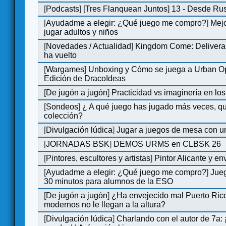
[
Podcasts
]
[Tres Flanquean Juntos] 13 - Desde Ru
[
Ayudadme a elegir: ¿Qué juego me compro?
]
Mejo
jugar adultos y niños
[
Novedades / Actualidad
]
Kingdom Come: Deliveran
ha vuelto
[
Wargames
]
Unboxing y Cómo se juega a Urban Op
Edición de DracoIdeas
[
De jugón a jugón
]
Practicidad vs imaginería en lo
[
Sondeos
]
¿ A qué juego has jugado más veces, qu
colección?
[
Divulgación lúdica
]
Jugar a juegos de mesa con u
[
JORNADAS BSK
]
DEMOS URMS en CLBSK 26
[
Pintores, escultores y artistas
]
Pintor Alicante y en
[
Ayudadme a elegir: ¿Qué juego me compro?
]
Jue
30 minutos para alumnos de la ESO
[
De jugón a jugón
]
¿Ha envejecido mal Puerto Rico
modernos no le llegan a la altura?
[
Divulgación lúdica
]
Charlando con el autor de 7a: