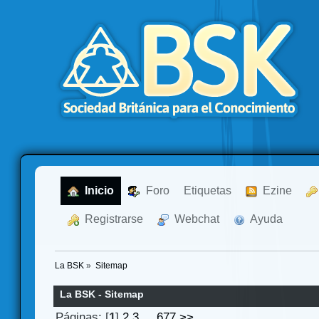
  Inicio
  Foro
Etiquetas
  Ezine
  Registrarse
  Webchat
  Ayuda
La BSK
»
Sitemap
La BSK - Sitemap
Páginas: [
1
]
2
3
...
677
>>