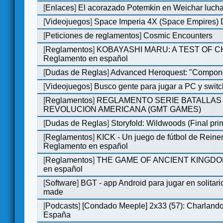
[
Enlaces
]
El acorazado Potemkin en Weichar lucha
[
Videojuegos
]
Space Imperia 4X (Space Empires) D
[
Peticiones de reglamentos
]
Cosmic Encounters
[
Reglamentos
]
KOBAYASHI MARU: A TEST OF 
Reglamento en español
[
Dudas de Reglas
]
Advanced Heroquest: "Compone
[
Videojuegos
]
Busco gente para jugar a PC y switc
[
Reglamentos
]
REGLAMENTO SERIE BATALLAS 
REVOLUCION AMERICANA (GMT GAMES)
[
Dudas de Reglas
]
Storyfold: Wildwoods (Final prim
[
Reglamentos
]
KICK - Un juego de fútbol de Reiner
Reglamento en español
[
Reglamentos
]
THE GAME OF ANCIENT KINGDOM
en español
[
Software
]
BGT - app Android para jugar en solitari
made
[
Podcasts
]
[Condado Meeple] 2x33 (57): Charlan
España