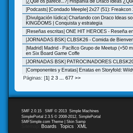
[
¿Qué os parece...?
]
Hispania de Draco ideas ¿Qu
[
Podcasts
]
[Condado Meeple] 2x27 (51): Freakcon
[
Divulgación lúdica
]
Charlando con Draco Ideas s
KINGDOMS | Conquista y estrategia
[
Reseñas escritas
]
ONE HIT HEROES - Reseña en 
[
JORNADAS BSK
]
CLBSK26 - Comida de Bienve
[
Madrid
]
Madrid - Pacífico Grupo de Meetup (+50 
en Six Board Game Coffe
[
JORNADAS BSK
]
PATROCINADORES CLBSK2
[
Componentes y Erratas
]
Erratas en Storyfold: Wi
Páginas: [
1
]
2
3
...
677
>>
SMF 2.0.15
|
SMF © 2013
,
Simple Machines
SimplePortal 2.3.5 © 2008-2012, SimplePortal
SMFSimple.com Theme | Skin Samp
Sitemap:
Boards
|
Topics
|
XML