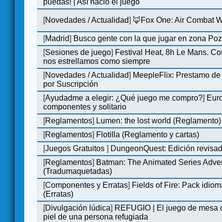
puedas! | Así nació el juego
[
Novedades / Actualidad
]
🦊Fox One: Air Combat 
[
Madrid
]
Busco gente con la que jugar en zona Po
[
Sesiones de juego
]
Festival Heat, 8h Le Mans. C
nos estrellamos como siempre
[
Novedades / Actualidad
]
MeepleFlix: Prestamo de
por Suscripción
[
Ayudadme a elegir: ¿Qué juego me compro?
]
Eur
componentes y solitario
[
Reglamentos
]
Lumen: the lost world (Reglamento)
[
Reglamentos
]
Flotilla (Reglamento y cartas)
[
Juegos Gratuitos
]
DungeonQuest: Edición revisad
[
Reglamentos
]
Batman: The Animated Series Adve
(Tradumaquetadas)
[
Componentes y Erratas
]
Fields of Fire: Pack id
(Erratas)
[
Divulgación lúdica
]
REFUGIO | El juego de mesa q
piel de una persona refugiada