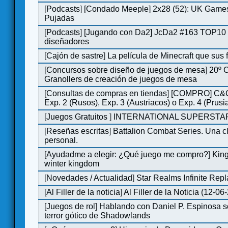
[
Podcasts
]
[Condado Meeple] 2x28 (52): UK Games
Pujadas
[
Podcasts
]
[Jugando con Da2] JcDa2 #163 TOP10 
diseñadores
[
Cajón de sastre
]
La película de Minecraft que sus 
[
Concursos sobre diseño de juegos de mesa
]
20º 
Granollers de creación de juegos de mesa
[
Consultas de compras en tiendas
]
[COMPRO] C&C
Exp. 2 (Rusos), Exp. 3 (Austriacos) o Exp. 4 (Prusi
[
Juegos Gratuitos
]
INTERNATIONAL SUPERSTAR
[
Reseñas escritas
]
Battalion Combat Series. Una cl
personal.
[
Ayudadme a elegir: ¿Qué juego me compro?
]
King
winter kingdom
[
Novedades / Actualidad
]
Star Realms Infinite Repl
[
Al Filler de la noticia
]
Al Filler de la Noticia (12-06
[
Juegos de rol
]
Hablando con Daniel P. Espinosa s
terror gótico de Shadowlands