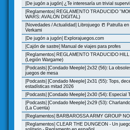
[
De jugón a jugón
]
¿Te interesaría un trivial super
[
Reglamentos
]
REGLAMENTO TRADUCIDO "MOH
WARS: AVALON DIGITAL)
[
Novedades / Actualidad
]
Librojuego 📒 Patrulla en
Verkami
[
De jugón a jugón
]
Explorajuegos.com
[
Cajón de sastre
]
Manual de viajes para profes
[
Reglamentos
]
REGLAMENTO TRADUCIDO HILL
(Legión Wargame)
[
Podcasts
]
[Condado Meeple] 2x32 (56): La obsole
juegos de mesa
[
Podcasts
]
[Condado Meeple] 2x31 (55): Tops, dec
estadísticas mitad 2026
[
Podcasts
]
[Condado Meeple] 2x30 (54): Especial
[
Podcasts
]
[Condado Meeple] 2x29 (53): Charlando
(La Cuenta)
[
Reglamentos
]
BARBAROSSA ARMY GROUP NO
[
Reglamentos
]
CLEAR THE DUNGEON - Un juego 
solitario - Reglamento en español