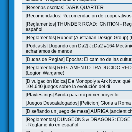
[
Reseñas escritas
]
DARK QUARTER
[
Recomendados
]
Recomendacion de cooperativos 
[
Reglamentos
]
THUNDER ROAD: IGNITION - Regl
español
[
Reglamentos
]
Rubout (Australian Design Group) 
[
Podcasts
]
[Jugando con Da2] JcDa2 #164 Mecáni
echaríamos de menos
[
Dudas de Reglas
]
Epochs: El camino de las cultu
[
Reglamentos
]
REGLAMENTO TRADUCIDO RED
(Legion Wargame)
[
Divulgación lúdica
]
De Monopoly a Ark Nova: qué
104.640 juegos sobre la evolución del di
[
Playtestings
]
Ayuda para mi primer proyecto
[
Juegos Descatalogados
]
[Peticion] Gloria a Roma
[
Diseñando un juego de mesa
]
AURIGA (ancient cha
[
Reglamentos
]
DUNGEONS & DRAGONS: EDGE 
- Reglamento en español