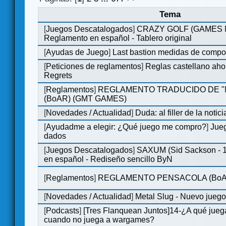
Tema
[
Juegos Descatalogados
]
CRAZY GOLF (GAMES Ma
Reglamento en español - Tablero original
[
Ayudas de Juego
]
Last bastion medidas de comp
[
Peticiones de reglamentos
]
Reglas castellano aho
Regrets
[
Reglamentos
]
REGLAMENTO TRADUCIDO DE 
(BoAR) (GMT GAMES)
[
Novedades / Actualidad
]
Duda: al filler de la notici
[
Ayudadme a elegir: ¿Qué juego me compro?
]
Jueg
dados
[
Juegos Descatalogados
]
SAXUM (Sid Sackson - 
en español - Rediseño sencillo ByN
[
Reglamentos
]
REGLAMENTO PENSACOLA (BoA
[
Novedades / Actualidad
]
Metal Slug - Nuevo jueg
[
Podcasts
]
[Tres Flanquean Juntos]14-¿A qué jue
cuando no juega a wargames?