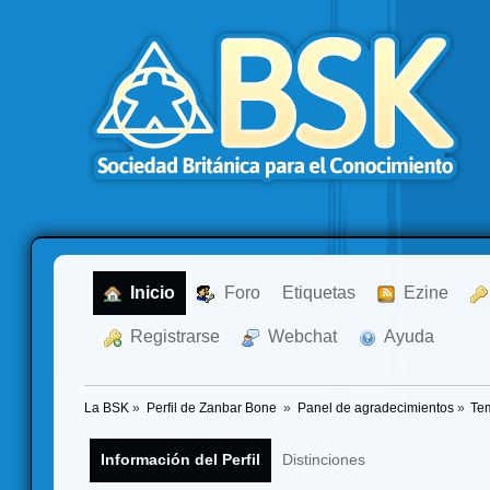
  Inicio
  Foro
Etiquetas
  Ezine
  Registrarse
  Webchat
  Ayuda
La BSK
»
Perfil de Zanbar Bone 
»
Panel de agradecimientos
»
Te
Información del Perfil
Distinciones