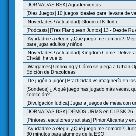
[
JORNADAS BSK
]
Agrademientos
[
Diez Juegos
]
10 juegos ideales para llevarte de 
[
Novedades / Actualidad
]
Gloom of Kilforth.
[
Podcasts
]
[Tres Flanquean Juntos] 13 - Desde Ru
[
Ayudadme a elegir: ¿Qué juego me compro?
]
Mejo
para jugar adultos y niños
[
Novedades / Actualidad
]
Kingdom Come: Delivera
Chvátil ha vuelto
[
Wargames
]
Unboxing y Cómo se juega a Urban Op
Edición de DracoIdeas
[
De jugón a jugón
]
Practicidad vs imaginería en lo
[
Sondeos
]
¿ A qué juego has jugado más veces, qu
colección?
[
Divulgación lúdica
]
Jugar a juegos de mesa con u
[
JORNADAS BSK
]
DEMOS URMS en CLBSK 26
[
Pintores, escultores y artistas
]
Pintor Alicante y en
[
Ayudadme a elegir: ¿Qué juego me compro?
]
Jue
30 minutos para alumnos de la ESO