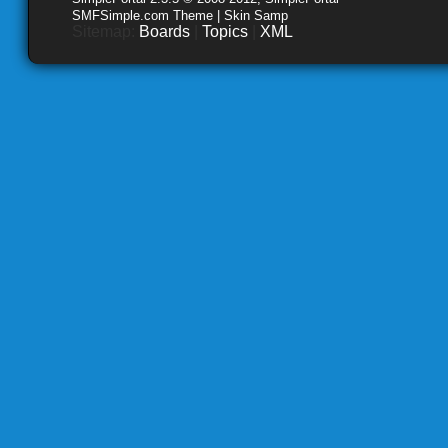
SMFSimple.com Theme | Skin Samp
Sitemap:
Boards
|
Topics
|
XML