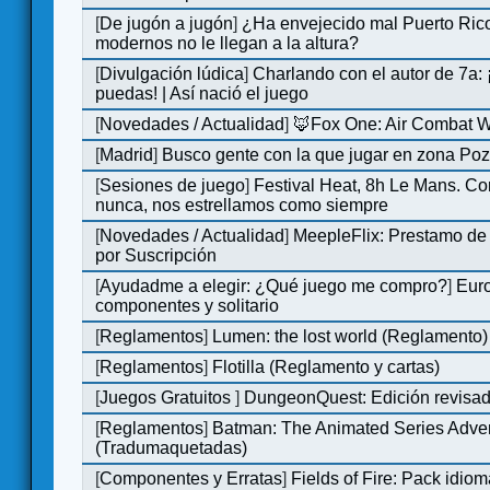
[
De jugón a jugón
]
¿Ha envejecido mal Puerto Rico
modernos no le llegan a la altura?
[
Divulgación lúdica
]
Charlando con el autor de 7a:
puedas! | Así nació el juego
[
Novedades / Actualidad
]
🦊Fox One: Air Combat 
[
Madrid
]
Busco gente con la que jugar en zona Po
[
Sesiones de juego
]
Festival Heat, 8h Le Mans. C
nunca, nos estrellamos como siempre
[
Novedades / Actualidad
]
MeepleFlix: Prestamo de
por Suscripción
[
Ayudadme a elegir: ¿Qué juego me compro?
]
Eur
componentes y solitario
[
Reglamentos
]
Lumen: the lost world (Reglamento)
[
Reglamentos
]
Flotilla (Reglamento y cartas)
[
Juegos Gratuitos
]
DungeonQuest: Edición revisad
[
Reglamentos
]
Batman: The Animated Series Adve
(Tradumaquetadas)
[
Componentes y Erratas
]
Fields of Fire: Pack id