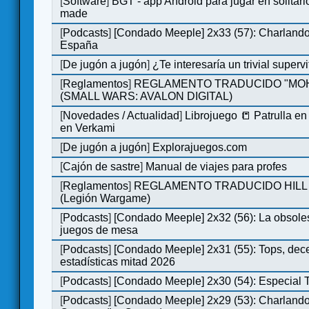
[
Software
]
BGT - app Android para jugar en solitari
made
[
Podcasts
]
[Condado Meeple] 2x33 (57): Charlan
España
[
De jugón a jugón
]
¿Te interesaría un trivial super
[
Reglamentos
]
REGLAMENTO TRADUCIDO "MO
(SMALL WARS: AVALON DIGITAL)
[
Novedades / Actualidad
]
Librojuego 📒 Patrulla en
en Verkami
[
De jugón a jugón
]
Explorajuegos.com
[
Cajón de sastre
]
Manual de viajes para profes
[
Reglamentos
]
REGLAMENTO TRADUCIDO HILL
(Legión Wargame)
[
Podcasts
]
[Condado Meeple] 2x32 (56): La obsole
juegos de mesa
[
Podcasts
]
[Condado Meeple] 2x31 (55): Tops, dec
estadísticas mitad 2026
[
Podcasts
]
[Condado Meeple] 2x30 (54): Especial
[
Podcasts
]
[Condado Meeple] 2x29 (53): Charlando