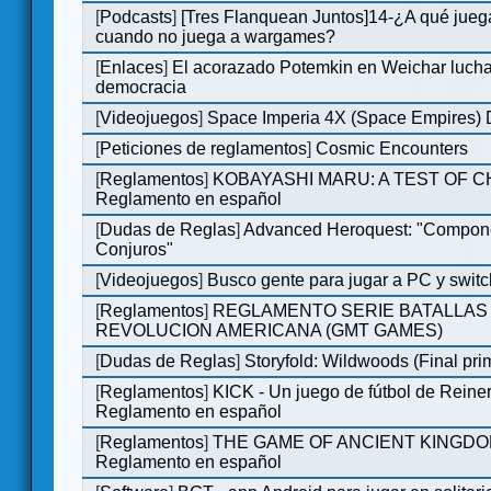
[
Podcasts
]
[Tres Flanquean Juntos]14-¿A qué jue
cuando no juega a wargames?
[
Enlaces
]
El acorazado Potemkin en Weichar lucha
democracia
[
Videojuegos
]
Space Imperia 4X (Space Empires) D
[
Peticiones de reglamentos
]
Cosmic Encounters
[
Reglamentos
]
KOBAYASHI MARU: A TEST OF 
Reglamento en español
[
Dudas de Reglas
]
Advanced Heroquest: "Compon
Conjuros"
[
Videojuegos
]
Busco gente para jugar a PC y switc
[
Reglamentos
]
REGLAMENTO SERIE BATALLAS 
REVOLUCION AMERICANA (GMT GAMES)
[
Dudas de Reglas
]
Storyfold: Wildwoods (Final prim
[
Reglamentos
]
KICK - Un juego de fútbol de Reiner
Reglamento en español
[
Reglamentos
]
THE GAME OF ANCIENT KINGDO
Reglamento en español