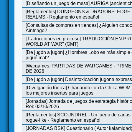
[
Diseñando un juego de mesa
]
AURIGA (ancient cha
[
Reglamentos
]
DUNGEONS & DRAGONS: EDGE 
REALMS - Reglamento en español
[
Consultas de compras en tiendas
]
¿Alguien conoce
Aintnago?
[
Traducciones en proceso
]
TRADUCCIÓN EN PRO
WORLD AT WAR" (GMT)
[
De jugón a jugón
]
¿Hombres Lobo es más simple q
jugué mal?
[
Wargames
]
PARTIDAS DE WARGAMES - PRIM
DE 2026
[
De jugón a jugón
]
Desintoxicación jugona expres
[
Divulgación lúdica
]
Charlando con la Chica WOM |
los mejores insertos para juegos
[
Jornadas
]
Jornada de juegos de estrategia históri
Rei: 03/10/2026
[
Reglamentos
]
SCOUNDREL - Un juego de cartas e
rogue-like - Reglamento en español
[
JORNADAS BSK
]
Cuestionario ( Autor kalamidad