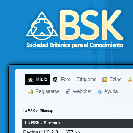
  Inicio
  Foro
Etiquetas
  Ezine
  Registrarse
  Webchat
  Ayuda
La BSK
»
Sitemap
La BSK - Sitemap
Páginas: [
1
]
2
3
...
677
>>