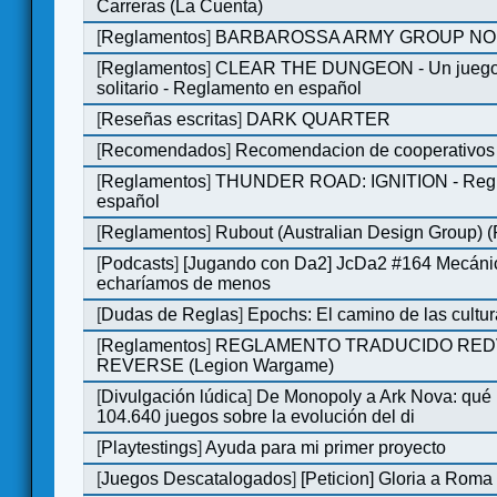
Carreras (La Cuenta)
[
Reglamentos
]
BARBAROSSA ARMY GROUP NO
[
Reglamentos
]
CLEAR THE DUNGEON - Un juego 
solitario - Reglamento en español
[
Reseñas escritas
]
DARK QUARTER
[
Recomendados
]
Recomendacion de cooperativos 
[
Reglamentos
]
THUNDER ROAD: IGNITION - Regl
español
[
Reglamentos
]
Rubout (Australian Design Group) 
[
Podcasts
]
[Jugando con Da2] JcDa2 #164 Mecáni
echaríamos de menos
[
Dudas de Reglas
]
Epochs: El camino de las cultu
[
Reglamentos
]
REGLAMENTO TRADUCIDO RED
REVERSE (Legion Wargame)
[
Divulgación lúdica
]
De Monopoly a Ark Nova: qué
104.640 juegos sobre la evolución del di
[
Playtestings
]
Ayuda para mi primer proyecto
[
Juegos Descatalogados
]
[Peticion] Gloria a Roma