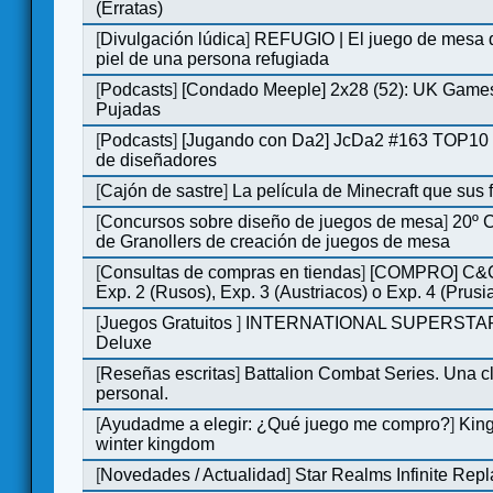
(Erratas)
[
Divulgación lúdica
]
REFUGIO | El juego de mesa q
piel de una persona refugiada
[
Podcasts
]
[Condado Meeple] 2x28 (52): UK Games
Pujadas
[
Podcasts
]
[Jugando con Da2] JcDa2 #163 TOP10 
de diseñadores
[
Cajón de sastre
]
La película de Minecraft que sus 
[
Concursos sobre diseño de juegos de mesa
]
20º 
de Granollers de creación de juegos de mesa
[
Consultas de compras en tiendas
]
[COMPRO] C&C
Exp. 2 (Rusos), Exp. 3 (Austriacos) o Exp. 4 (Prusi
[
Juegos Gratuitos
]
INTERNATIONAL SUPERSTA
Deluxe
[
Reseñas escritas
]
Battalion Combat Series. Una cl
personal.
[
Ayudadme a elegir: ¿Qué juego me compro?
]
King
winter kingdom
[
Novedades / Actualidad
]
Star Realms Infinite Repl