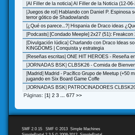
[
Al Filler de la noticia
]
Al Filler de la Noticia (12-06
[
Juegos de rol
]
Hablando con Daniel P. Espinosa s
terror gótico de Shadowlands
[
¿Qué os parece...?
]
Hispania de Draco ideas ¿Qu
[
Podcasts
]
[Condado Meeple] 2x27 (51): Freakcon
[
Divulgación lúdica
]
Charlando con Draco Ideas s
KINGDOMS | Conquista y estrategia
[
Reseñas escritas
]
ONE HIT HEROES - Reseña en 
[
JORNADAS BSK
]
CLBSK26 - Comida de Bienve
[
Madrid
]
Madrid - Pacífico Grupo de Meetup (+50 
jugando en Six Board Game Coffe
[
JORNADAS BSK
]
PATROCINADORES CLBSK2
Páginas: [
1
]
2
3
...
677
>>
SMF 2.0.15
|
SMF © 2013
,
Simple Machines
SimplePortal 2.3.5 © 2008-2012, SimplePortal