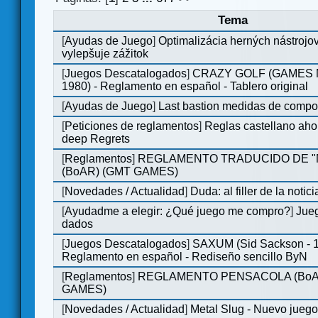
Tema
[
Ayudas de Juego
]
Optimalizácia herných nástrojo
vylepšuje zážitok
[
Juegos Descatalogados
]
CRAZY GOLF (GAMES M
1980) - Reglamento en español - Tablero original
[
Ayudas de Juego
]
Last bastion medidas de comp
[
Peticiones de reglamentos
]
Reglas castellano aho
deep Regrets
[
Reglamentos
]
REGLAMENTO TRADUCIDO DE 
(BoAR) (GMT GAMES)
[
Novedades / Actualidad
]
Duda: al filler de la notici
[
Ayudadme a elegir: ¿Qué juego me compro?
]
Jueg
dados
[
Juegos Descatalogados
]
SAXUM (Sid Sackson - 
Reglamento en español - Rediseño sencillo ByN
[
Reglamentos
]
REGLAMENTO PENSACOLA (BoA
GAMES)
[
Novedades / Actualidad
]
Metal Slug - Nuevo jueg