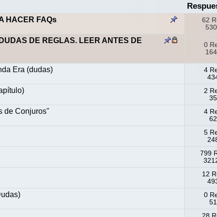
Respue
A HACER FAQs
62 R
530
DUDAS DE REGLAS. LEER ANTES DE
0 R
164
unda Era (dudas)
4 R
434
apítulo)
2 R
35
 de Conjuros"
4 R
62
5 R
248
)
799 
3212
12 R
493
Dudas)
0 R
51
28 R