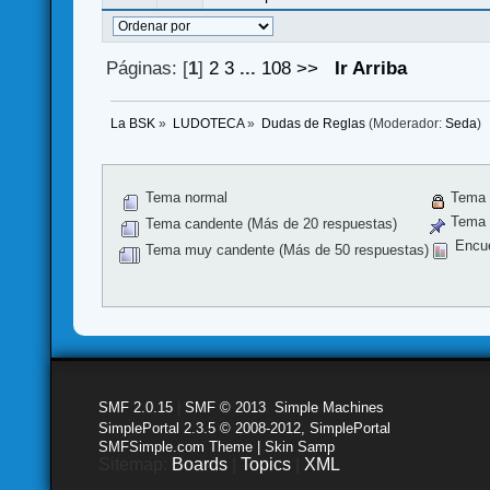
Páginas: [
1
]
2
3
...
108
>>
Ir Arriba
La BSK
»
LUDOTECA
»
Dudas de Reglas
(Moderador:
Seda
)
Tema normal
Tema 
Tema f
Tema candente (Más de 20 respuestas)
Encu
Tema muy candente (Más de 50 respuestas)
SMF 2.0.15
|
SMF © 2013
,
Simple Machines
SimplePortal 2.3.5 © 2008-2012, SimplePortal
SMFSimple.com Theme | Skin Samp
Sitemap:
Boards
|
Topics
|
XML