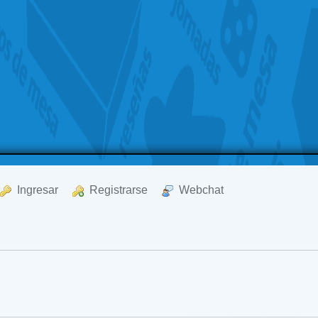
  Ingresar
  Registrarse
  Webchat