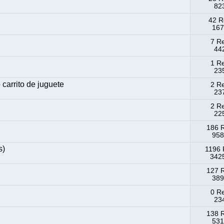
823
42 R
167
7 R
442
1 R
235
carrito de juguete
2 R
237
2 R
225
186 
958
s)
1196 
3425
127 
389
0 R
234
138 
531