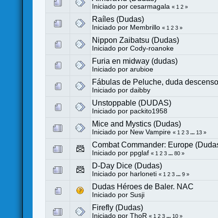
Iniciado por
cesarmagala
«
1
2
»
Raíles (Dudas)
Iniciado por
Membrillo
«
1
2
3
»
Nippon Zaibatsu (Dudas)
Iniciado por
Cody-roanoke
Furia en midway (dudas)
Iniciado por
arubioe
Fábulas de Peluche, duda descenso 
Iniciado por
daibby
Unstoppable (DUDAS)
Iniciado por
packito1958
Mice and Mystics (Dudas)
Iniciado por
New Vampire
«
1
2
3
...
13
»
Combat Commander: Europe (Duda
Iniciado por
ppglaf
«
1
2
3
...
80
»
D-Day Dice (Dudas)
Iniciado por harloneti
«
1
2
3
...
9
»
Dudas Héroes de Baler. NAC
Iniciado por
Susji
Firefly (Dudas)
Iniciado por
ThoR
«
1
2
3
...
10
»