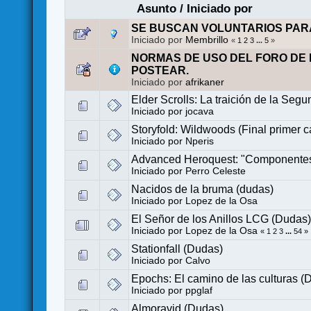
Asunto
/
Iniciado por
SE BUSCAN VOLUNTARIOS PAR
Iniciado por
Membrillo
«
1
2
3
...
5
»
NORMAS DE USO DEL FORO DE 
POSTEAR.
Iniciado por
afrikaner
Elder Scrolls: La traición de la Seg
Iniciado por
jocava
Storyfold: Wildwoods (Final primer c
Iniciado por
Nperis
Advanced Heroquest: "Componentes
Iniciado por
Perro Celeste
Nacidos de la bruma (dudas)
Iniciado por
Lopez de la Osa
El Señor de los Anillos LCG (Dudas
Iniciado por
Lopez de la Osa
«
1
2
3
...
54
»
Stationfall (Dudas)
Iniciado por
Calvo
Epochs: El camino de las culturas (
Iniciado por
ppglaf
Almoravid (Dudas)