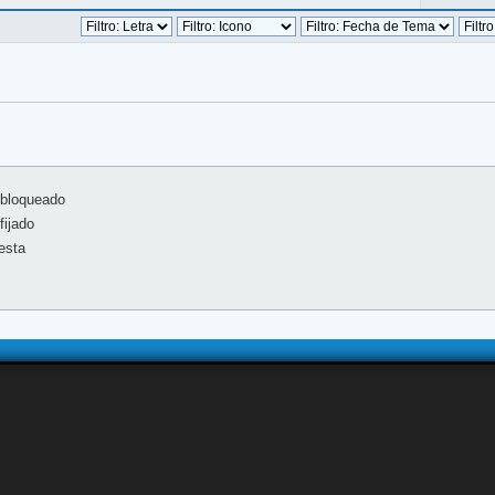
bloqueado
ijado
esta