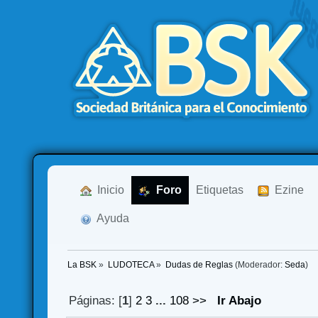
  Inicio
  Foro
Etiquetas
  Ezine
  Ayuda
La BSK
»
LUDOTECA
»
Dudas de Reglas
(Moderador:
Seda
)
Páginas: [
1
]
2
3
...
108
>>
Ir Abajo