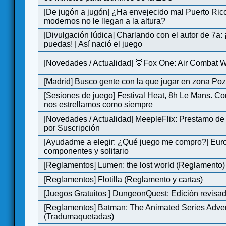
[
De jugón a jugón
]
¿Ha envejecido mal Puerto Rico
modernos no le llegan a la altura?
[
Divulgación lúdica
]
Charlando con el autor de 7a:
puedas! | Así nació el juego
[
Novedades / Actualidad
]
🦊Fox One: Air Combat 
[
Madrid
]
Busco gente con la que jugar en zona Po
[
Sesiones de juego
]
Festival Heat, 8h Le Mans. C
nos estrellamos como siempre
[
Novedades / Actualidad
]
MeepleFlix: Prestamo de
por Suscripción
[
Ayudadme a elegir: ¿Qué juego me compro?
]
Eur
componentes y solitario
[
Reglamentos
]
Lumen: the lost world (Reglamento)
[
Reglamentos
]
Flotilla (Reglamento y cartas)
[
Juegos Gratuitos
]
DungeonQuest: Edición revisad
[
Reglamentos
]
Batman: The Animated Series Adve
(Tradumaquetadas)