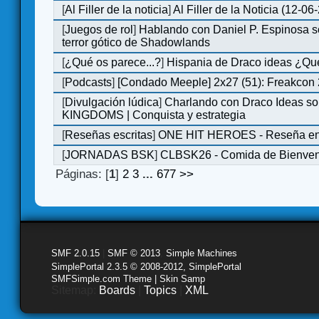
[
Al Filler de la noticia
]
Al Filler de la Noticia (12-06
[
Juegos de rol
]
Hablando con Daniel P. Espinosa s
terror gótico de Shadowlands
[
¿Qué os parece...?
]
Hispania de Draco ideas ¿Qu
[
Podcasts
]
[Condado Meeple] 2x27 (51): Freakcon
[
Divulgación lúdica
]
Charlando con Draco Ideas s
KINGDOMS | Conquista y estrategia
[
Reseñas escritas
]
ONE HIT HEROES - Reseña en 
[
JORNADAS BSK
]
CLBSK26 - Comida de Bienve
Páginas: [
1
]
2
3
...
677
>>
SMF 2.0.15
|
SMF © 2013
,
Simple Machines
SimplePortal 2.3.5 © 2008-2012, SimplePortal
SMFSimple.com Theme | Skin Samp
Sitemap:
Boards
|
Topics
|
XML