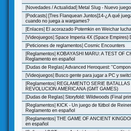
[
Novedades / Actualidad
]
Metal Slug - Nuevo jueg
[
Podcasts
]
[Tres Flanquean Juntos]14-¿A qué jue
cuando no juega a wargames?
[
Enlaces
]
El acorazado Potemkin en Weichar lucha
[
Videojuegos
]
Space Imperia 4X (Space Empires) D
[
Peticiones de reglamentos
]
Cosmic Encounters
[
Reglamentos
]
KOBAYASHI MARU: A TEST OF 
Reglamento en español
[
Dudas de Reglas
]
Advanced Heroquest: "Compone
[
Videojuegos
]
Busco gente para jugar a PC y switc
[
Reglamentos
]
REGLAMENTO SERIE BATALLAS 
REVOLUCION AMERICANA (GMT GAMES)
[
Dudas de Reglas
]
Storyfold: Wildwoods (Final prim
[
Reglamentos
]
KICK - Un juego de fútbol de Reiner
Reglamento en español
[
Reglamentos
]
THE GAME OF ANCIENT KINGDOM
en español