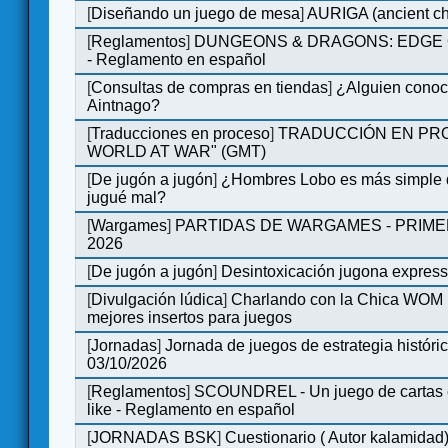
[
Diseñando un juego de mesa
]
AURIGA (ancient cha
[
Reglamentos
]
DUNGEONS & DRAGONS: EDGE 
- Reglamento en español
[
Consultas de compras en tiendas
]
¿Alguien conoce
Aintnago?
[
Traducciones en proceso
]
TRADUCCIÓN EN PRO
WORLD AT WAR" (GMT)
[
De jugón a jugón
]
¿Hombres Lobo es más simple q
jugué mal?
[
Wargames
]
PARTIDAS DE WARGAMES - PRIM
2026
[
De jugón a jugón
]
Desintoxicación jugona expres
[
Divulgación lúdica
]
Charlando con la Chica WOM | 
mejores insertos para juegos
[
Jornadas
]
Jornada de juegos de estrategia históri
03/10/2026
[
Reglamentos
]
SCOUNDREL - Un juego de cartas en
like - Reglamento en español
[
JORNADAS BSK
]
Cuestionario ( Autor kalamidad