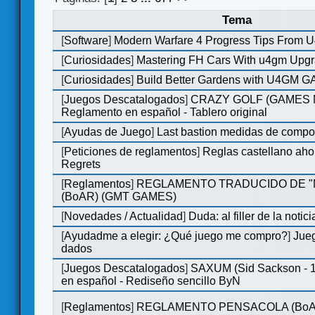
Tema
[
Software
]
Modern Warfare 4 Progress Tips From 
[
Curiosidades
]
Mastering FH Cars With u4gm Upgr
[
Curiosidades
]
Build Better Gardens with U4GM G
[
Juegos Descatalogados
]
CRAZY GOLF (GAMES Ma
Reglamento en español - Tablero original
[
Ayudas de Juego
]
Last bastion medidas de comp
[
Peticiones de reglamentos
]
Reglas castellano aho
Regrets
[
Reglamentos
]
REGLAMENTO TRADUCIDO DE 
(BoAR) (GMT GAMES)
[
Novedades / Actualidad
]
Duda: al filler de la notici
[
Ayudadme a elegir: ¿Qué juego me compro?
]
Jueg
dados
[
Juegos Descatalogados
]
SAXUM (Sid Sackson - 
en español - Rediseño sencillo ByN
[
Reglamentos
]
REGLAMENTO PENSACOLA (BoA