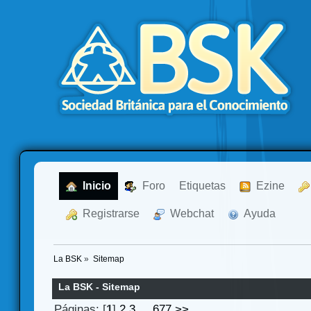
  Inicio
  Foro
Etiquetas
  Ezine
  Registrarse
  Webchat
  Ayuda
La BSK
»
Sitemap
La BSK - Sitemap
Páginas: [
1
]
2
3
...
677
>>