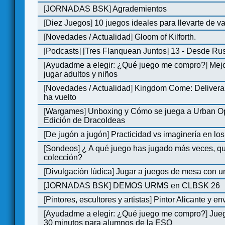
[
JORNADAS BSK
]
Agrademientos
[
Diez Juegos
]
10 juegos ideales para llevarte de 
[
Novedades / Actualidad
]
Gloom of Kilforth.
[
Podcasts
]
[Tres Flanquean Juntos] 13 - Desde Ru
[
Ayudadme a elegir: ¿Qué juego me compro?
]
Mejo
jugar adultos y niños
[
Novedades / Actualidad
]
Kingdom Come: Deliveran
ha vuelto
[
Wargames
]
Unboxing y Cómo se juega a Urban Op
Edición de DracoIdeas
[
De jugón a jugón
]
Practicidad vs imaginería en lo
[
Sondeos
]
¿ A qué juego has jugado más veces, qu
colección?
[
Divulgación lúdica
]
Jugar a juegos de mesa con u
[
JORNADAS BSK
]
DEMOS URMS en CLBSK 26
[
Pintores, escultores y artistas
]
Pintor Alicante y en
[
Ayudadme a elegir: ¿Qué juego me compro?
]
Jue
30 minutos para alumnos de la ESO