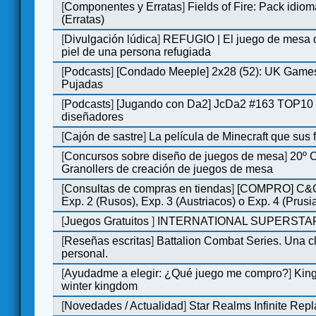
[
Componentes y Erratas
]
Fields of Fire: Pack id
(Erratas)
[
Divulgación lúdica
]
REFUGIO | El juego de mesa q
piel de una persona refugiada
[
Podcasts
]
[Condado Meeple] 2x28 (52): UK Games
Pujadas
[
Podcasts
]
[Jugando con Da2] JcDa2 #163 TOP10 
diseñadores
[
Cajón de sastre
]
La película de Minecraft que sus 
[
Concursos sobre diseño de juegos de mesa
]
20º 
Granollers de creación de juegos de mesa
[
Consultas de compras en tiendas
]
[COMPRO] C&C
Exp. 2 (Rusos), Exp. 3 (Austriacos) o Exp. 4 (Prusi
[
Juegos Gratuitos
]
INTERNATIONAL SUPERSTAR
[
Reseñas escritas
]
Battalion Combat Series. Una cl
personal.
[
Ayudadme a elegir: ¿Qué juego me compro?
]
King
winter kingdom
[
Novedades / Actualidad
]
Star Realms Infinite Repl