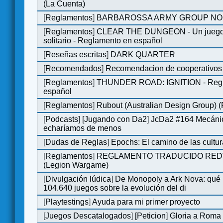
(La Cuenta)
[
Reglamentos
]
BARBAROSSA ARMY GROUP NO
[
Reglamentos
]
CLEAR THE DUNGEON - Un juego 
solitario - Reglamento en español
[
Reseñas escritas
]
DARK QUARTER
[
Recomendados
]
Recomendacion de cooperativos 
[
Reglamentos
]
THUNDER ROAD: IGNITION - Regl
español
[
Reglamentos
]
Rubout (Australian Design Group) 
[
Podcasts
]
[Jugando con Da2] JcDa2 #164 Mecáni
echaríamos de menos
[
Dudas de Reglas
]
Epochs: El camino de las cultu
[
Reglamentos
]
REGLAMENTO TRADUCIDO RED
(Legion Wargame)
[
Divulgación lúdica
]
De Monopoly a Ark Nova: qué
104.640 juegos sobre la evolución del di
[
Playtestings
]
Ayuda para mi primer proyecto
[
Juegos Descatalogados
]
[Peticion] Gloria a Roma