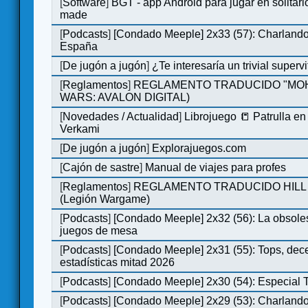
[
Software
]
BGT - app Android para jugar en solitari
made
[
Podcasts
]
[Condado Meeple] 2x33 (57): Charlan
España
[
De jugón a jugón
]
¿Te interesaría un trivial super
[
Reglamentos
]
REGLAMENTO TRADUCIDO "MOH
WARS: AVALON DIGITAL)
[
Novedades / Actualidad
]
Librojuego 📒 Patrulla en
Verkami
[
De jugón a jugón
]
Explorajuegos.com
[
Cajón de sastre
]
Manual de viajes para profes
[
Reglamentos
]
REGLAMENTO TRADUCIDO HILL
(Legión Wargame)
[
Podcasts
]
[Condado Meeple] 2x32 (56): La obsole
juegos de mesa
[
Podcasts
]
[Condado Meeple] 2x31 (55): Tops, dec
estadísticas mitad 2026
[
Podcasts
]
[Condado Meeple] 2x30 (54): Especial
[
Podcasts
]
[Condado Meeple] 2x29 (53): Charlando