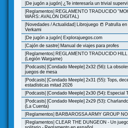
[
De jugón a jugón
]
¿Te interesaría un trivial super
[
Reglamentos
]
REGLAMENTO TRADUCIDO "MOH
WARS: AVALON DIGITAL)
[
Novedades / Actualidad
]
Librojuego 📒 Patrulla en
Verkami
[
De jugón a jugón
]
Explorajuegos.com
[
Cajón de sastre
]
Manual de viajes para profes
[
Reglamentos
]
REGLAMENTO TRADUCIDO HILL
(Legión Wargame)
[
Podcasts
]
[Condado Meeple] 2x32 (56): La obsole
juegos de mesa
[
Podcasts
]
[Condado Meeple] 2x31 (55): Tops, dec
estadísticas mitad 2026
[
Podcasts
]
[Condado Meeple] 2x30 (54): Especial
[
Podcasts
]
[Condado Meeple] 2x29 (53): Charlando
(La Cuenta)
[
Reglamentos
]
BARBAROSSA ARMY GROUP NO
[
Reglamentos
]
CLEAR THE DUNGEON - Un juego 
solitario - Reglamento en español