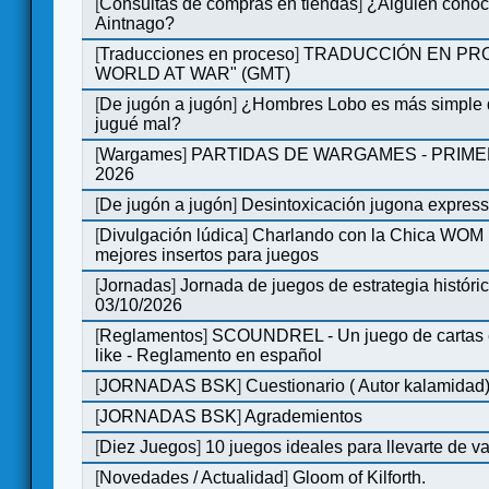
[
Consultas de compras en tiendas
]
¿Alguien conoce
Aintnago?
[
Traducciones en proceso
]
TRADUCCIÓN EN PRO
WORLD AT WAR" (GMT)
[
De jugón a jugón
]
¿Hombres Lobo es más simple q
jugué mal?
[
Wargames
]
PARTIDAS DE WARGAMES - PRIM
2026
[
De jugón a jugón
]
Desintoxicación jugona expres
[
Divulgación lúdica
]
Charlando con la Chica WOM | 
mejores insertos para juegos
[
Jornadas
]
Jornada de juegos de estrategia históri
03/10/2026
[
Reglamentos
]
SCOUNDREL - Un juego de cartas en
like - Reglamento en español
[
JORNADAS BSK
]
Cuestionario ( Autor kalamidad
[
JORNADAS BSK
]
Agrademientos
[
Diez Juegos
]
10 juegos ideales para llevarte de 
[
Novedades / Actualidad
]
Gloom of Kilforth.