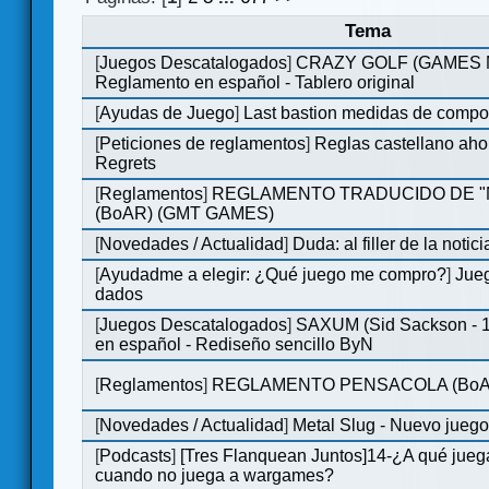
Tema
[
Juegos Descatalogados
]
CRAZY GOLF (GAMES Ma
Reglamento en español - Tablero original
[
Ayudas de Juego
]
Last bastion medidas de comp
[
Peticiones de reglamentos
]
Reglas castellano aho
Regrets
[
Reglamentos
]
REGLAMENTO TRADUCIDO DE 
(BoAR) (GMT GAMES)
[
Novedades / Actualidad
]
Duda: al filler de la notici
[
Ayudadme a elegir: ¿Qué juego me compro?
]
Jueg
dados
[
Juegos Descatalogados
]
SAXUM (Sid Sackson - 
en español - Rediseño sencillo ByN
[
Reglamentos
]
REGLAMENTO PENSACOLA (BoA
[
Novedades / Actualidad
]
Metal Slug - Nuevo jueg
[
Podcasts
]
[Tres Flanquean Juntos]14-¿A qué jue
cuando no juega a wargames?