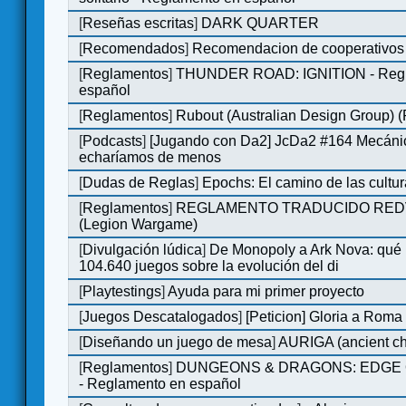
[
Reseñas escritas
]
DARK QUARTER
[
Recomendados
]
Recomendacion de cooperativos 
[
Reglamentos
]
THUNDER ROAD: IGNITION - Regl
español
[
Reglamentos
]
Rubout (Australian Design Group) 
[
Podcasts
]
[Jugando con Da2] JcDa2 #164 Mecáni
echaríamos de menos
[
Dudas de Reglas
]
Epochs: El camino de las cultu
[
Reglamentos
]
REGLAMENTO TRADUCIDO RED
(Legion Wargame)
[
Divulgación lúdica
]
De Monopoly a Ark Nova: qué
104.640 juegos sobre la evolución del di
[
Playtestings
]
Ayuda para mi primer proyecto
[
Juegos Descatalogados
]
[Peticion] Gloria a Roma
[
Diseñando un juego de mesa
]
AURIGA (ancient cha
[
Reglamentos
]
DUNGEONS & DRAGONS: EDGE 
- Reglamento en español