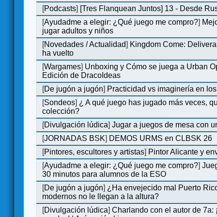
[
Podcasts
]
[Tres Flanquean Juntos] 13 - Desde Ru
[
Ayudadme a elegir: ¿Qué juego me compro?
]
Mejo
jugar adultos y niños
[
Novedades / Actualidad
]
Kingdom Come: Deliveran
ha vuelto
[
Wargames
]
Unboxing y Cómo se juega a Urban Op
Edición de DracoIdeas
[
De jugón a jugón
]
Practicidad vs imaginería en lo
[
Sondeos
]
¿ A qué juego has jugado más veces, qu
colección?
[
Divulgación lúdica
]
Jugar a juegos de mesa con u
[
JORNADAS BSK
]
DEMOS URMS en CLBSK 26
[
Pintores, escultores y artistas
]
Pintor Alicante y en
[
Ayudadme a elegir: ¿Qué juego me compro?
]
Jue
30 minutos para alumnos de la ESO
[
De jugón a jugón
]
¿Ha envejecido mal Puerto Rico
modernos no le llegan a la altura?
[
Divulgación lúdica
]
Charlando con el autor de 7a: