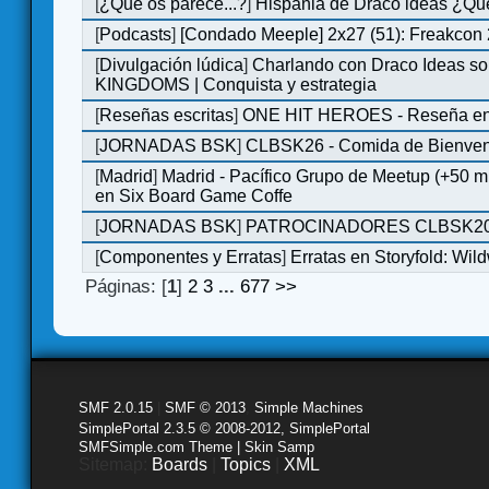
[
¿Qué os parece...?
]
Hispania de Draco ideas ¿Qu
[
Podcasts
]
[Condado Meeple] 2x27 (51): Freakcon
[
Divulgación lúdica
]
Charlando con Draco Ideas s
KINGDOMS | Conquista y estrategia
[
Reseñas escritas
]
ONE HIT HEROES - Reseña en 
[
JORNADAS BSK
]
CLBSK26 - Comida de Bienve
[
Madrid
]
Madrid - Pacífico Grupo de Meetup (+50 
en Six Board Game Coffe
[
JORNADAS BSK
]
PATROCINADORES CLBSK2
[
Componentes y Erratas
]
Erratas en Storyfold: Wi
Páginas: [
1
]
2
3
...
677
>>
SMF 2.0.15
|
SMF © 2013
,
Simple Machines
SimplePortal 2.3.5 © 2008-2012, SimplePortal
SMFSimple.com Theme | Skin Samp
Sitemap:
Boards
|
Topics
|
XML