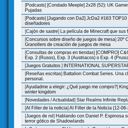
[
Podcasts
]
[Condado Meeple] 2x28 (52): UK Games
Pujadas
[
Podcasts
]
[Jugando con Da2] JcDa2 #163 TOP10 
diseñadores
[
Cajón de sastre
]
La película de Minecraft que sus 
[
Concursos sobre diseño de juegos de mesa
]
20º 
Granollers de creación de juegos de mesa
[
Consultas de compras en tiendas
]
[COMPRO] C&C
Exp. 2 (Rusos), Exp. 3 (Austriacos) o Exp. 4 (Prusi
[
Juegos Gratuitos
]
INTERNATIONAL SUPERSTAR
[
Reseñas escritas
]
Battalion Combat Series. Una cl
personal.
[
Ayudadme a elegir: ¿Qué juego me compro?
]
King
winter kingdom
[
Novedades / Actualidad
]
Star Realms Infinite Repl
[
Al Filler de la noticia
]
Al Filler de la Noticia (12-06
[
Juegos de rol
]
Hablando con Daniel P. Espinosa s
terror gótico de Shadowlands