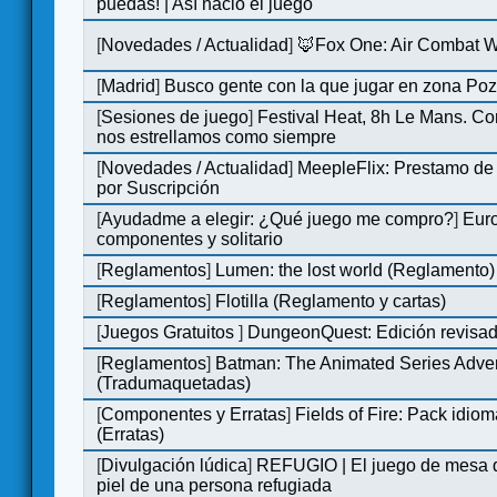
puedas! | Así nació el juego
[
Novedades / Actualidad
]
🦊Fox One: Air Combat 
[
Madrid
]
Busco gente con la que jugar en zona Po
[
Sesiones de juego
]
Festival Heat, 8h Le Mans. C
nos estrellamos como siempre
[
Novedades / Actualidad
]
MeepleFlix: Prestamo de
por Suscripción
[
Ayudadme a elegir: ¿Qué juego me compro?
]
Eur
componentes y solitario
[
Reglamentos
]
Lumen: the lost world (Reglamento)
[
Reglamentos
]
Flotilla (Reglamento y cartas)
[
Juegos Gratuitos
]
DungeonQuest: Edición revisad
[
Reglamentos
]
Batman: The Animated Series Adve
(Tradumaquetadas)
[
Componentes y Erratas
]
Fields of Fire: Pack id
(Erratas)
[
Divulgación lúdica
]
REFUGIO | El juego de mesa q
piel de una persona refugiada