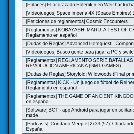
[
Enlaces
]
El acorazado Potemkin en Weichar lucha
[
Videojuegos
]
Space Imperia 4X (Space Empires) D
[
Peticiones de reglamentos
]
Cosmic Encounters
[
Reglamentos
]
KOBAYASHI MARU: A TEST OF 
Reglamento en español
[
Dudas de Reglas
]
Advanced Heroquest: "Compone
[
Videojuegos
]
Busco gente para jugar a PC y switc
[
Reglamentos
]
REGLAMENTO SERIE BATALLAS 
REVOLUCION AMERICANA (GMT GAMES)
[
Dudas de Reglas
]
Storyfold: Wildwoods (Final prim
[
Reglamentos
]
KICK - Un juego de fútbol de Reiner
Reglamento en español
[
Reglamentos
]
THE GAME OF ANCIENT KINGDOM
en español
[
Software
]
BGT - app Android para jugar en solitari
made
[
Podcasts
]
[Condado Meeple] 2x33 (57): Charlan
España