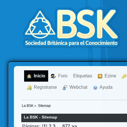
  Inicio
  Foro
Etiquetas
  Ezine
  Registrarse
  Webchat
  Ayuda
La BSK
»
Sitemap
La BSK - Sitemap
Páginas: [
1
]
2
3
...
677
>>