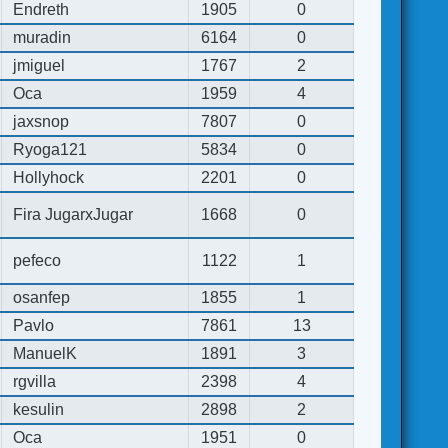
Endreth
1905
0
muradin
6164
0
jmiguel
1767
2
Oca
1959
4
jaxsnop
7807
0
Ryoga121
5834
0
Hollyhock
2201
0
Fira JugarxJugar
1668
0
pefeco
1122
1
osanfep
1855
1
Pavlo
7861
13
ManuelK
1891
3
rgvilla
2398
4
kesulin
2898
2
Oca
1951
0