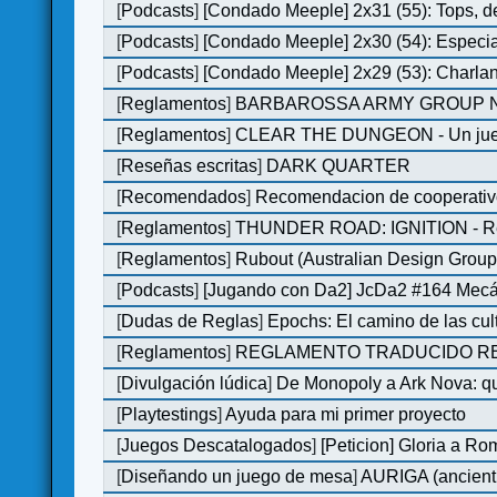
[
Podcasts
]
[Condado Meeple] 2x31 (55): Tops, d
[
Podcasts
]
[Condado Meeple] 2x30 (54): Especi
[
Podcasts
]
[Condado Meeple] 2x29 (53): Charlan
[
Reglamentos
]
BARBAROSSA ARMY GROUP N
[
Reglamentos
]
CLEAR THE DUNGEON - Un juego 
[
Reseñas escritas
]
DARK QUARTER
[
Recomendados
]
Recomendacion de cooperativ
[
Reglamentos
]
THUNDER ROAD: IGNITION - Re
[
Reglamentos
]
Rubout (Australian Design Group
[
Podcasts
]
[Jugando con Da2] JcDa2 #164 Mecá
[
Dudas de Reglas
]
Epochs: El camino de las cul
[
Reglamentos
]
REGLAMENTO TRADUCIDO RED
[
Divulgación lúdica
]
De Monopoly a Ark Nova: qu
[
Playtestings
]
Ayuda para mi primer proyecto
[
Juegos Descatalogados
]
[Peticion] Gloria a Ro
[
Diseñando un juego de mesa
]
AURIGA (ancient 