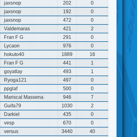
jaxsnop
202
0
jaxsnop
192
0
jaxsnop
472
0
Valdemaras
421
2
Fran F G
291
0
Lycaon
976
0
hokuto40
1889
16
Fran F G
441
1
goyatlay
493
1
Ryoga121
497
0
ppglaf
500
0
Mariscal Massena
946
7
Guifa79
1030
2
Darkiel
435
0
vesp
670
0
versus
3440
40