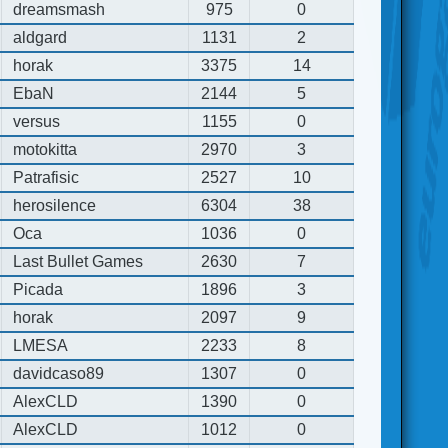
dreamsmash
975
0
aldgard
1131
2
horak
3375
14
EbaN
2144
5
versus
1155
0
motokitta
2970
3
Patrafisic
2527
10
herosilence
6304
38
Oca
1036
0
Last Bullet Games
2630
7
Picada
1896
3
horak
2097
9
LMESA
2233
8
davidcaso89
1307
0
AlexCLD
1390
0
AlexCLD
1012
0