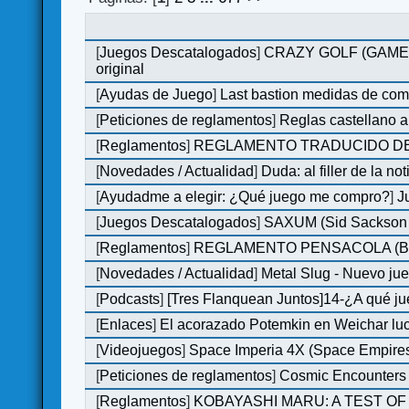
[
Juegos Descatalogados
]
CRAZY GOLF (GAMES M
original
[
Ayudas de Juego
]
Last bastion medidas de co
[
Peticiones de reglamentos
]
Reglas castellano 
[
Reglamentos
]
REGLAMENTO TRADUCIDO DE
[
Novedades / Actualidad
]
Duda: al filler de la not
[
Ayudadme a elegir: ¿Qué juego me compro?
]
J
[
Juegos Descatalogados
]
SAXUM (Sid Sackson -
[
Reglamentos
]
REGLAMENTO PENSACOLA (B
[
Novedades / Actualidad
]
Metal Slug - Nuevo ju
[
Podcasts
]
[Tres Flanquean Juntos]14-¿A qué 
[
Enlaces
]
El acorazado Potemkin en Weichar luc
[
Videojuegos
]
Space Imperia 4X (Space Empires)
[
Peticiones de reglamentos
]
Cosmic Encounters
[
Reglamentos
]
KOBAYASHI MARU: A TEST OF 