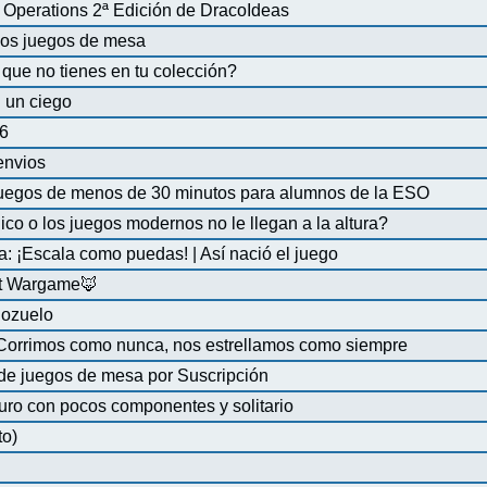
Operations 2ª Edición de DracoIdeas
 los juegos de mesa
que no tienes en tu colección?
 un ciego
6
 envios
uegos de menos de 30 minutos para alumnos de la ESO
co o los juegos modernos no le llegan a la altura?
a: ¡Escala como puedas! | Así nació el juego
at Wargame🦊
Pozuelo
 Corrimos como nunca, nos estrellamos como siempre
de juegos de mesa por Suscripción
uro con pocos componentes y solitario
to)