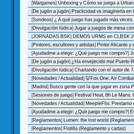
[
Wargames
]
Unboxing y Cómo se juega a Urban 
[
De jugón a jugón
]
Practicidad vs imaginería en
[
Sondeos
]
¿ A qué juego has jugado más veces, 
[
Divulgación lúdica
]
Jugar a juegos de mesa con
[
JORNADAS BSK
]
DEMOS URMS en CLBSK 2
[
Pintores, escultores y artistas
]
Pintor Alicante y
[
Ayudadme a elegir: ¿Qué juego me compro?
]
J
[
De jugón a jugón
]
¿Ha envejecido mal Puerto Ri
[
Divulgación lúdica
]
Charlando con el autor de 7
[
Novedades / Actualidad
]
🦊Fox One: Air Comb
[
Madrid
]
Busco gente con la que jugar en zona 
[
Sesiones de juego
]
Festival Heat, 8h Le Mans.
[
Novedades / Actualidad
]
MeepleFlix: Prestamo 
[
Ayudadme a elegir: ¿Qué juego me compro?
]
E
[
Reglamentos
]
Lumen: the lost world (Reglamen
[
Reglamentos
]
Flotilla (Reglamento y cartas)