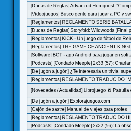
[
Dudas de Reglas
]
Advanced Heroquest: "Comp
[
Videojuegos
]
Busco gente para jugar a PC y sw
[
Reglamentos
]
REGLAMENTO SERIE BATALLA
[
Dudas de Reglas
]
Storyfold: Wildwoods (Final p
[
Reglamentos
]
KICK - Un juego de fútbol de Re
[
Reglamentos
]
THE GAME OF ANCIENT KINGDO
[
Software
]
BGT - app Android para jugar en solit
[
Podcasts
]
[Condado Meeple] 2x33 (57): Char
[
De jugón a jugón
]
¿Te interesaría un trivial su
[
Reglamentos
]
REGLAMENTO TRADUCIDO "MO
[
Novedades / Actualidad
]
Librojuego 📒 Patrulla
[
De jugón a jugón
]
Explorajuegos.com
[
Cajón de sastre
]
Manual de viajes para profes
[
Reglamentos
]
REGLAMENTO TRADUCIDO HILL
[
Podcasts
]
[Condado Meeple] 2x32 (56): La obs