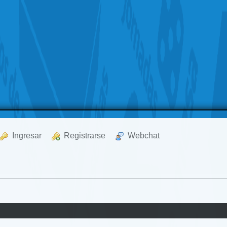
  Ingresar
  Registrarse
  Webchat