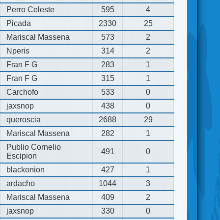
Perro Celeste
595
4
Picada
2330
25
Mariscal Massena
573
2
Nperis
314
2
Fran F G
283
1
Fran F G
315
1
Carchofo
533
0
jaxsnop
438
0
queroscia
2688
29
Mariscal Massena
282
1
Publio Cornelio
491
0
Escipion
blackonion
427
1
ardacho
1044
3
Mariscal Massena
409
2
jaxsnop
330
0