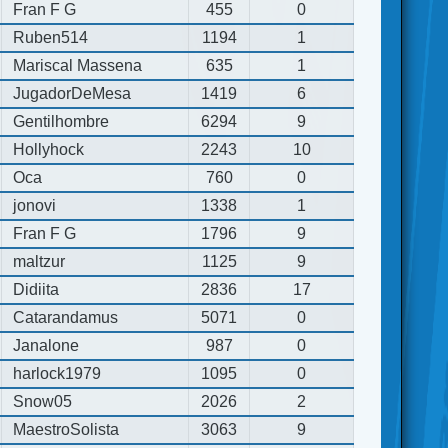
Fran F G
455
0
Ruben514
1194
1
Mariscal Massena
635
1
JugadorDeMesa
1419
6
Gentilhombre
6294
9
Hollyhock
2243
10
Oca
760
0
jonovi
1338
1
Fran F G
1796
9
maltzur
1125
9
Didiita
2836
17
Catarandamus
5071
0
Janalone
987
0
harlock1979
1095
0
Snow05
2026
2
MaestroSolista
3063
9