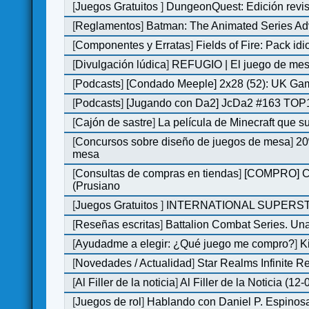
[
Juegos Gratuitos
]
DungeonQuest: Edición revis
[
Reglamentos
]
Batman: The Animated Series Ad
[
Componentes y Erratas
]
Fields of Fire: Pack i
[
Divulgación lúdica
]
REFUGIO | El juego de mesa
[
Podcasts
]
[Condado Meeple] 2x28 (52): UK Ga
[
Podcasts
]
[Jugando con Da2] JcDa2 #163 TOP1
[
Cajón de sastre
]
La película de Minecraft que s
[
Concursos sobre diseño de juegos de mesa
]
20
mesa
[
Consultas de compras en tiendas
]
[COMPRO] C&C
(Prusiano
[
Juegos Gratuitos
]
INTERNATIONAL SUPERST
[
Reseñas escritas
]
Battalion Combat Series. Una
[
Ayudadme a elegir: ¿Qué juego me compro?
]
K
[
Novedades / Actualidad
]
Star Realms Infinite Re
[
Al Filler de la noticia
]
Al Filler de la Noticia (12
[
Juegos de rol
]
Hablando con Daniel P. Espinosa