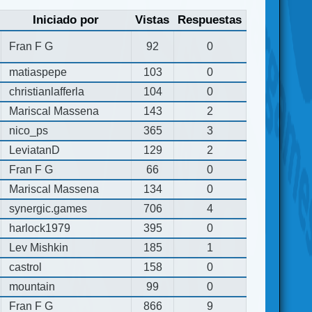
Iniciado por
Vistas
Respuestas
Fran F G
92
0
matiaspepe
103
0
christianlafferla
104
0
Mariscal Massena
143
2
nico_ps
365
3
LeviatanD
129
2
Fran F G
66
0
Mariscal Massena
134
0
synergic.games
706
4
harlock1979
395
0
Lev Mishkin
185
1
castrol
158
0
mountain
99
0
Fran F G
866
9