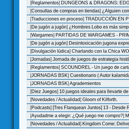
[
Reglamentos
]
DUNGEONS & DRAGONS: EDGE 
[
Consultas de compras en tiendas
]
¿Alguien con
[
Traducciones en proceso
]
TRADUCCIÓN EN P
[
De jugón a jugón
]
¿Hombres Lobo es más simple
[
Wargames
]
PARTIDAS DE WARGAMES - PRI
[
De jugón a jugón
]
Desintoxicación jugona expr
[
Divulgación lúdica
]
Charlando con la Chica WOM 
[
Jornadas
]
Jornada de juegos de estrategia hist
[
Reglamentos
]
SCOUNDREL - Un juego de cartas 
[
JORNADAS BSK
]
Cuestionario ( Autor kalamid
[
JORNADAS BSK
]
Agrademientos
[
Diez Juegos
]
10 juegos ideales para llevarte d
[
Novedades / Actualidad
]
Gloom of Kilforth.
[
Podcasts
]
[Tres Flanquean Juntos] 13 - Desde
[
Ayudadme a elegir: ¿Qué juego me compro?
]
M
[
Novedades / Actualidad
]
Kingdom Come: Deliver