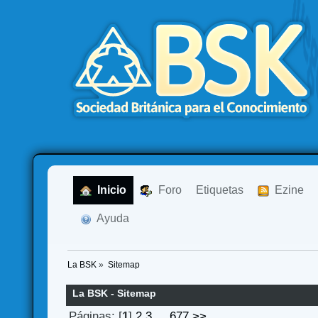
  Inicio
  Foro
Etiquetas
  Ezine
  Ayuda
La BSK
»
Sitemap
La BSK - Sitemap
Páginas: [
1
]
2
3
...
677
>>