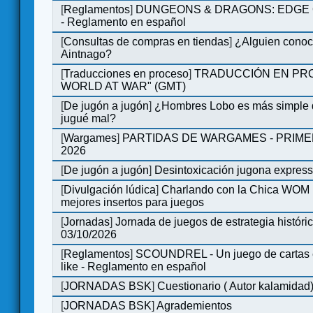
[
Reglamentos
]
DUNGEONS & DRAGONS: EDGE 
- Reglamento en español
[
Consultas de compras en tiendas
]
¿Alguien conoce
Aintnago?
[
Traducciones en proceso
]
TRADUCCIÓN EN PRO
WORLD AT WAR" (GMT)
[
De jugón a jugón
]
¿Hombres Lobo es más simple q
jugué mal?
[
Wargames
]
PARTIDAS DE WARGAMES - PRIM
2026
[
De jugón a jugón
]
Desintoxicación jugona expres
[
Divulgación lúdica
]
Charlando con la Chica WOM | 
mejores insertos para juegos
[
Jornadas
]
Jornada de juegos de estrategia históri
03/10/2026
[
Reglamentos
]
SCOUNDREL - Un juego de cartas en
like - Reglamento en español
[
JORNADAS BSK
]
Cuestionario ( Autor kalamidad
[
JORNADAS BSK
]
Agrademientos