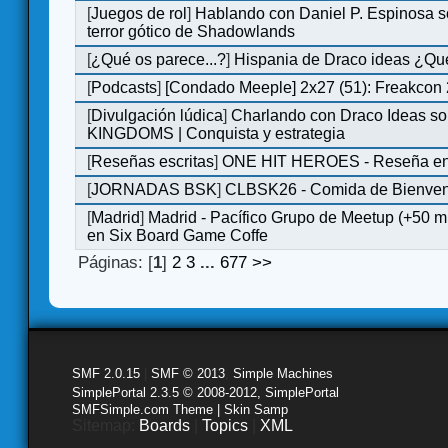
[
Juegos de rol
]
Hablando con Daniel P. Espinosa s
terror gótico de Shadowlands
[
¿Qué os parece...?
]
Hispania de Draco ideas ¿Qu
[
Podcasts
]
[Condado Meeple] 2x27 (51): Freakcon
[
Divulgación lúdica
]
Charlando con Draco Ideas s
KINGDOMS | Conquista y estrategia
[
Reseñas escritas
]
ONE HIT HEROES - Reseña en 
[
JORNADAS BSK
]
CLBSK26 - Comida de Bienve
[
Madrid
]
Madrid - Pacífico Grupo de Meetup (+50 
en Six Board Game Coffe
Páginas: [
1
]
2
3
...
677
>>
SMF 2.0.15
|
SMF © 2013
,
Simple Machines
SimplePortal 2.3.5 © 2008-2012, SimplePortal
SMFSimple.com Theme | Skin Samp
Sitemap:
Boards
|
Topics
|
XML