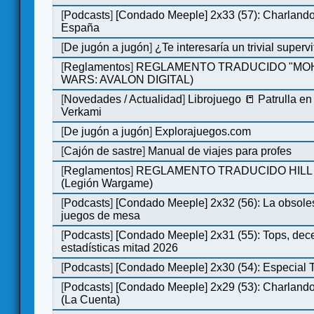
[
Podcasts
]
[Condado Meeple] 2x33 (57): Charlan
España
[
De jugón a jugón
]
¿Te interesaría un trivial super
[
Reglamentos
]
REGLAMENTO TRADUCIDO "MOH
WARS: AVALON DIGITAL)
[
Novedades / Actualidad
]
Librojuego 📒 Patrulla en
Verkami
[
De jugón a jugón
]
Explorajuegos.com
[
Cajón de sastre
]
Manual de viajes para profes
[
Reglamentos
]
REGLAMENTO TRADUCIDO HILL
(Legión Wargame)
[
Podcasts
]
[Condado Meeple] 2x32 (56): La obsole
juegos de mesa
[
Podcasts
]
[Condado Meeple] 2x31 (55): Tops, dec
estadísticas mitad 2026
[
Podcasts
]
[Condado Meeple] 2x30 (54): Especial
[
Podcasts
]
[Condado Meeple] 2x29 (53): Charlando
(La Cuenta)