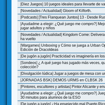
[
Diez Juegos
]
10 juegos ideales para llevarte de 
[
Novedades / Actualidad
]
Gloom of Kilforth.
[
Podcasts
]
[Tres Flanquean Juntos] 13 - Desde Ru
[
Ayudadme a elegir: ¿Qué juego me compro?
]
Mejo
jugar adultos y niños
[
Novedades / Actualidad
]
Kingdom Come: Deliveran
ha vuelto
[
Wargames
]
Unboxing y Cómo se juega a Urban Op
Edición de DracoIdeas
[
De jugón a jugón
]
Practicidad vs imaginería en lo
[
Sondeos
]
¿ A qué juego has jugado más veces, qu
colección?
[
Divulgación lúdica
]
Jugar a juegos de mesa con u
[
JORNADAS BSK
]
DEMOS URMS en CLBSK 26
[
Pintores, escultores y artistas
]
Pintor Alicante y en
[
Ayudadme a elegir: ¿Qué juego me compro?
]
Jue
30 minutos para alumnos de la ESO
[
De jugón a jugón
]
¿Ha envejecido mal Puerto Rico