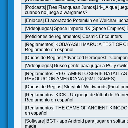
[
Podcasts
]
[Tres Flanquean Juntos]14-¿A qué jue
cuando no juega a wargames?
[
Enlaces
]
El acorazado Potemkin en Weichar lucha
[
Videojuegos
]
Space Imperia 4X (Space Empires) D
[
Peticiones de reglamentos
]
Cosmic Encounters
[
Reglamentos
]
KOBAYASHI MARU: A TEST OF 
Reglamento en español
[
Dudas de Reglas
]
Advanced Heroquest: "Compone
[
Videojuegos
]
Busco gente para jugar a PC y switc
[
Reglamentos
]
REGLAMENTO SERIE BATALLAS 
REVOLUCION AMERICANA (GMT GAMES)
[
Dudas de Reglas
]
Storyfold: Wildwoods (Final prim
[
Reglamentos
]
KICK - Un juego de fútbol de Reiner
Reglamento en español
[
Reglamentos
]
THE GAME OF ANCIENT KINGDOM
en español
[
Software
]
BGT - app Android para jugar en solitari
made