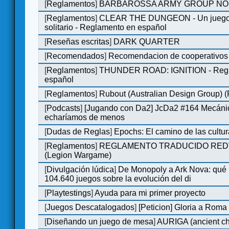
[
Reglamentos
]
BARBAROSSA ARMY GROUP NO
[
Reglamentos
]
CLEAR THE DUNGEON - Un juego 
solitario - Reglamento en español
[
Reseñas escritas
]
DARK QUARTER
[
Recomendados
]
Recomendacion de cooperativos 
[
Reglamentos
]
THUNDER ROAD: IGNITION - Regl
español
[
Reglamentos
]
Rubout (Australian Design Group) 
[
Podcasts
]
[Jugando con Da2] JcDa2 #164 Mecáni
echaríamos de menos
[
Dudas de Reglas
]
Epochs: El camino de las cultu
[
Reglamentos
]
REGLAMENTO TRADUCIDO RED
(Legion Wargame)
[
Divulgación lúdica
]
De Monopoly a Ark Nova: qué
104.640 juegos sobre la evolución del di
[
Playtestings
]
Ayuda para mi primer proyecto
[
Juegos Descatalogados
]
[Peticion] Gloria a Roma
[
Diseñando un juego de mesa
]
AURIGA (ancient cha