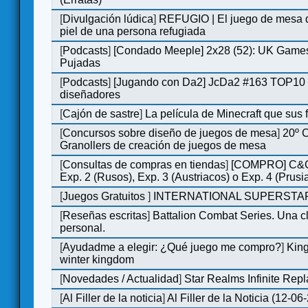
[
Divulgación lúdica
]
REFUGIO | El juego de mesa q
piel de una persona refugiada
[
Podcasts
]
[Condado Meeple] 2x28 (52): UK Games
Pujadas
[
Podcasts
]
[Jugando con Da2] JcDa2 #163 TOP10 
diseñadores
[
Cajón de sastre
]
La película de Minecraft que sus 
[
Concursos sobre diseño de juegos de mesa
]
20º 
Granollers de creación de juegos de mesa
[
Consultas de compras en tiendas
]
[COMPRO] C&C
Exp. 2 (Rusos), Exp. 3 (Austriacos) o Exp. 4 (Prusi
[
Juegos Gratuitos
]
INTERNATIONAL SUPERSTAR
[
Reseñas escritas
]
Battalion Combat Series. Una cl
personal.
[
Ayudadme a elegir: ¿Qué juego me compro?
]
King
winter kingdom
[
Novedades / Actualidad
]
Star Realms Infinite Repl
[
Al Filler de la noticia
]
Al Filler de la Noticia (12-06