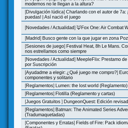
modernos no le llegan a la altura?
[
Divulgación lúdica
]
Charlando con el autor de 7a:
puedas! | Así nació el juego
[
Novedades / Actualidad
]
🦊Fox One: Air Combat 
[
Madrid
]
Busco gente con la que jugar en zona Po
[
Sesiones de juego
]
Festival Heat, 8h Le Mans. C
nos estrellamos como siempre
[
Novedades / Actualidad
]
MeepleFlix: Prestamo de
por Suscripción
[
Ayudadme a elegir: ¿Qué juego me compro?
]
Eur
componentes y solitario
[
Reglamentos
]
Lumen: the lost world (Reglamento)
[
Reglamentos
]
Flotilla (Reglamento y cartas)
[
Juegos Gratuitos
]
DungeonQuest: Edición revisad
[
Reglamentos
]
Batman: The Animated Series Adve
(Tradumaquetadas)
[
Componentes y Erratas
]
Fields of Fire: Pack id
(Erratas)