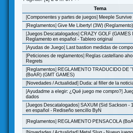
Tema
[
Componentes y partes de juegos
]
Meeple Survive 
[
Reglamentos
]
Give Me Liberty! (3W) (Reglamento
[
Juegos Descatalogados
]
CRAZY GOLF (GAMES Ma
Reglamento en español - Tablero original
[
Ayudas de Juego
]
Last bastion medidas de comp
[
Peticiones de reglamentos
]
Reglas castellano aho
Regrets
[
Reglamentos
]
REGLAMENTO TRADUCIDO DE 
(BoAR) (GMT GAMES)
[
Novedades / Actualidad
]
Duda: al filler de la notici
[
Ayudadme a elegir: ¿Qué juego me compro?
]
Jueg
dados
[
Juegos Descatalogados
]
SAXUM (Sid Sackson - 
en español - Rediseño sencillo ByN
[
Reglamentos
]
REGLAMENTO PENSACOLA (BoA
[
Novedades / Actualidad
]
Metal Slug - Nuevo jueg