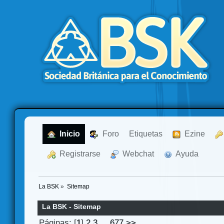
  Inicio
  Foro
Etiquetas
  Ezine
  Registrarse
  Webchat
  Ayuda
La BSK
»
Sitemap
La BSK - Sitemap
Páginas: [
1
]
2
3
...
677
>>