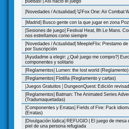
puedas! | Así nació el juego
[
Novedades / Actualidad
]
🦊Fox One: Air Combat 
[
Madrid
]
Busco gente con la que jugar en zona Po
[
Sesiones de juego
]
Festival Heat, 8h Le Mans. C
nos estrellamos como siempre
[
Novedades / Actualidad
]
MeepleFlix: Prestamo de
por Suscripción
[
Ayudadme a elegir: ¿Qué juego me compro?
]
Eur
componentes y solitario
[
Reglamentos
]
Lumen: the lost world (Reglamento)
[
Reglamentos
]
Flotilla (Reglamento y cartas)
[
Juegos Gratuitos
]
DungeonQuest: Edición revisad
[
Reglamentos
]
Batman: The Animated Series Adve
(Tradumaquetadas)
[
Componentes y Erratas
]
Fields of Fire: Pack id
(Erratas)
[
Divulgación lúdica
]
REFUGIO | El juego de mesa q
piel de una persona refugiada