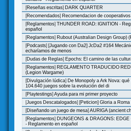
[
Reseñas escritas
]
DARK QUARTER
[
Recomendados
]
Recomendacion de cooperativos 
[
Reglamentos
]
THUNDER ROAD: IGNITION - Regl
español
[
Reglamentos
]
Rubout (Australian Design Group) 
[
Podcasts
]
[Jugando con Da2] JcDa2 #164 Mecáni
echaríamos de menos
[
Dudas de Reglas
]
Epochs: El camino de las cultu
[
Reglamentos
]
REGLAMENTO TRADUCIDO RED
(Legion Wargame)
[
Divulgación lúdica
]
De Monopoly a Ark Nova: qué
104.640 juegos sobre la evolución del di
[
Playtestings
]
Ayuda para mi primer proyecto
[
Juegos Descatalogados
]
[Peticion] Gloria a Roma
[
Diseñando un juego de mesa
]
AURIGA (ancient cha
[
Reglamentos
]
DUNGEONS & DRAGONS: EDGE 
- Reglamento en español