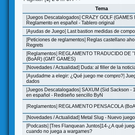
Tema
[
Juegos Descatalogados
]
CRAZY GOLF (GAMES Ma
Reglamento en español - Tablero original
[
Ayudas de Juego
]
Last bastion medidas de comp
[
Peticiones de reglamentos
]
Reglas castellano aho
Regrets
[
Reglamentos
]
REGLAMENTO TRADUCIDO DE 
(BoAR) (GMT GAMES)
[
Novedades / Actualidad
]
Duda: al filler de la notici
[
Ayudadme a elegir: ¿Qué juego me compro?
]
Jueg
dados
[
Juegos Descatalogados
]
SAXUM (Sid Sackson - 
en español - Rediseño sencillo ByN
[
Reglamentos
]
REGLAMENTO PENSACOLA (BoA
[
Novedades / Actualidad
]
Metal Slug - Nuevo jueg
[
Podcasts
]
[Tres Flanquean Juntos]14-¿A qué jue
cuando no juega a wargames?