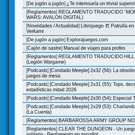
[
De jugón a jugón
]
¿Te interesaría un trivial super
[
Reglamentos
]
REGLAMENTO TRADUCIDO "MOH
WARS: AVALON DIGITAL)
[
Novedades / Actualidad
]
Librojuego 📒 Patrulla en
Verkami
[
De jugón a jugón
]
Explorajuegos.com
[
Cajón de sastre
]
Manual de viajes para profes
[
Reglamentos
]
REGLAMENTO TRADUCIDO HILL
(Legión Wargame)
[
Podcasts
]
[Condado Meeple] 2x32 (56): La obsole
juegos de mesa
[
Podcasts
]
[Condado Meeple] 2x31 (55): Tops, dec
estadísticas mitad 2026
[
Podcasts
]
[Condado Meeple] 2x30 (54): Especial
[
Podcasts
]
[Condado Meeple] 2x29 (53): Charlando
(La Cuenta)
[
Reglamentos
]
BARBAROSSA ARMY GROUP NO
[
Reglamentos
]
CLEAR THE DUNGEON - Un juego 
solitario - Reglamento en español