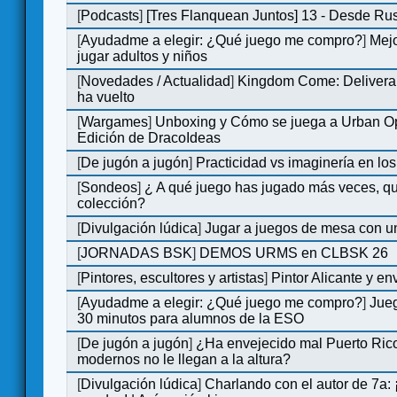
[
Podcasts
]
[Tres Flanquean Juntos] 13 - Desde Ru
[
Ayudadme a elegir: ¿Qué juego me compro?
]
Mejo
jugar adultos y niños
[
Novedades / Actualidad
]
Kingdom Come: Deliveran
ha vuelto
[
Wargames
]
Unboxing y Cómo se juega a Urban Op
Edición de DracoIdeas
[
De jugón a jugón
]
Practicidad vs imaginería en lo
[
Sondeos
]
¿ A qué juego has jugado más veces, qu
colección?
[
Divulgación lúdica
]
Jugar a juegos de mesa con u
[
JORNADAS BSK
]
DEMOS URMS en CLBSK 26
[
Pintores, escultores y artistas
]
Pintor Alicante y en
[
Ayudadme a elegir: ¿Qué juego me compro?
]
Jue
30 minutos para alumnos de la ESO
[
De jugón a jugón
]
¿Ha envejecido mal Puerto Rico
modernos no le llegan a la altura?
[
Divulgación lúdica
]
Charlando con el autor de 7a: