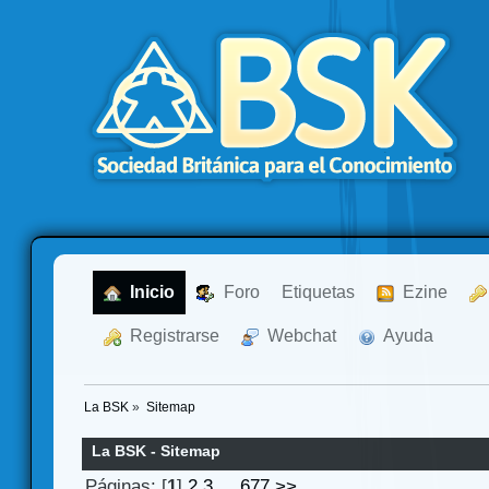
  Inicio
  Foro
Etiquetas
  Ezine
  Registrarse
  Webchat
  Ayuda
La BSK
»
Sitemap
La BSK - Sitemap
Páginas: [
1
]
2
3
...
677
>>