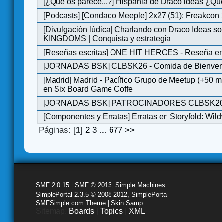
[
¿Qué os parece...?
]
Hispania de Draco ideas ¿Qu
[
Podcasts
]
[Condado Meeple] 2x27 (51): Freakcon
[
Divulgación lúdica
]
Charlando con Draco Ideas s
KINGDOMS | Conquista y estrategia
[
Reseñas escritas
]
ONE HIT HEROES - Reseña en 
[
JORNADAS BSK
]
CLBSK26 - Comida de Bienve
[
Madrid
]
Madrid - Pacífico Grupo de Meetup (+50 
en Six Board Game Coffe
[
JORNADAS BSK
]
PATROCINADORES CLBSK2
[
Componentes y Erratas
]
Erratas en Storyfold: Wi
Páginas: [
1
]
2
3
...
677
>>
SMF 2.0.15
|
SMF © 2013
,
Simple Machines
SimplePortal 2.3.5 © 2008-2012, SimplePortal
SMFSimple.com Theme | Skin Samp
Sitemap:
Boards
|
Topics
|
XML