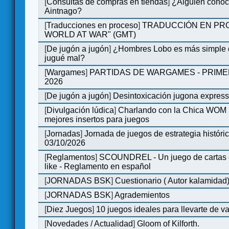
[
Consultas de compras en tiendas
]
¿Alguien conoce
Aintnago?
[
Traducciones en proceso
]
TRADUCCIÓN EN PRO
WORLD AT WAR" (GMT)
[
De jugón a jugón
]
¿Hombres Lobo es más simple q
jugué mal?
[
Wargames
]
PARTIDAS DE WARGAMES - PRIM
2026
[
De jugón a jugón
]
Desintoxicación jugona expres
[
Divulgación lúdica
]
Charlando con la Chica WOM | 
mejores insertos para juegos
[
Jornadas
]
Jornada de juegos de estrategia históri
03/10/2026
[
Reglamentos
]
SCOUNDREL - Un juego de cartas en
like - Reglamento en español
[
JORNADAS BSK
]
Cuestionario ( Autor kalamidad
[
JORNADAS BSK
]
Agrademientos
[
Diez Juegos
]
10 juegos ideales para llevarte de 
[
Novedades / Actualidad
]
Gloom of Kilforth.