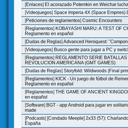
[
Enlaces
]
El acorazado Potemkin en Weichar lucha
[
Videojuegos
]
Space Imperia 4X (Space Empires) D
[
Peticiones de reglamentos
]
Cosmic Encounters
[
Reglamentos
]
KOBAYASHI MARU: A TEST OF 
Reglamento en español
[
Dudas de Reglas
]
Advanced Heroquest: "Compone
[
Videojuegos
]
Busco gente para jugar a PC y switc
[
Reglamentos
]
REGLAMENTO SERIE BATALLAS 
REVOLUCION AMERICANA (GMT GAMES)
[
Dudas de Reglas
]
Storyfold: Wildwoods (Final prim
[
Reglamentos
]
KICK - Un juego de fútbol de Reiner
Reglamento en español
[
Reglamentos
]
THE GAME OF ANCIENT KINGDOM
en español
[
Software
]
BGT - app Android para jugar en solitari
made
[
Podcasts
]
[Condado Meeple] 2x33 (57): Charlan
España