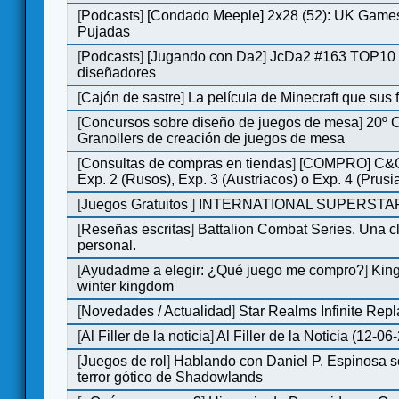
[
Podcasts
]
[Condado Meeple] 2x28 (52): UK Games
Pujadas
[
Podcasts
]
[Jugando con Da2] JcDa2 #163 TOP10 
diseñadores
[
Cajón de sastre
]
La película de Minecraft que sus 
[
Concursos sobre diseño de juegos de mesa
]
20º 
Granollers de creación de juegos de mesa
[
Consultas de compras en tiendas
]
[COMPRO] C&C
Exp. 2 (Rusos), Exp. 3 (Austriacos) o Exp. 4 (Prusi
[
Juegos Gratuitos
]
INTERNATIONAL SUPERSTAR
[
Reseñas escritas
]
Battalion Combat Series. Una cl
personal.
[
Ayudadme a elegir: ¿Qué juego me compro?
]
King
winter kingdom
[
Novedades / Actualidad
]
Star Realms Infinite Repl
[
Al Filler de la noticia
]
Al Filler de la Noticia (12-06
[
Juegos de rol
]
Hablando con Daniel P. Espinosa s
terror gótico de Shadowlands