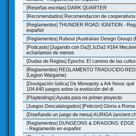
[
Reseñas escritas
]
DARK QUARTER
[
Recomendados
]
Recomendacion de cooperativos 
[
Reglamentos
]
THUNDER ROAD: IGNITION - Regl
español
[
Reglamentos
]
Rubout (Australian Design Group) 
[
Podcasts
]
[Jugando con Da2] JcDa2 #164 Mecáni
echaríamos de menos
[
Dudas de Reglas
]
Epochs: El camino de las cultu
[
Reglamentos
]
REGLAMENTO TRADUCIDO RED
(Legion Wargame)
[
Divulgación lúdica
]
De Monopoly a Ark Nova: qué
104.640 juegos sobre la evolución del di
[
Playtestings
]
Ayuda para mi primer proyecto
[
Juegos Descatalogados
]
[Peticion] Gloria a Roma
[
Diseñando un juego de mesa
]
AURIGA (ancient cha
[
Reglamentos
]
DUNGEONS & DRAGONS: EDGE 
- Reglamento en español