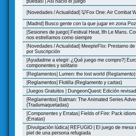
puedas! | Así nació el juego
[
Novedades / Actualidad
]
🦊Fox One: Air Combat 
[
Madrid
]
Busco gente con la que jugar en zona Po
[
Sesiones de juego
]
Festival Heat, 8h Le Mans. C
nos estrellamos como siempre
[
Novedades / Actualidad
]
MeepleFlix: Prestamo de
por Suscripción
[
Ayudadme a elegir: ¿Qué juego me compro?
]
Eur
componentes y solitario
[
Reglamentos
]
Lumen: the lost world (Reglamento)
[
Reglamentos
]
Flotilla (Reglamento y cartas)
[
Juegos Gratuitos
]
DungeonQuest: Edición revisad
[
Reglamentos
]
Batman: The Animated Series Adve
(Tradumaquetadas)
[
Componentes y Erratas
]
Fields of Fire: Pack id
(Erratas)
[
Divulgación lúdica
]
REFUGIO | El juego de mesa q
piel de una persona refugiada