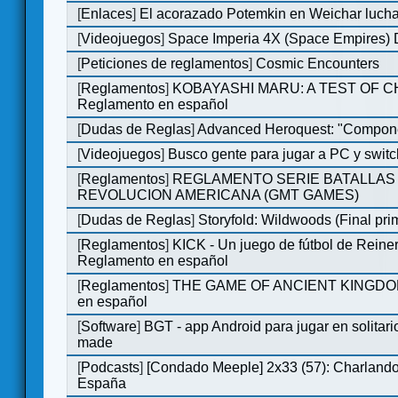
[
Enlaces
]
El acorazado Potemkin en Weichar lucha
[
Videojuegos
]
Space Imperia 4X (Space Empires) D
[
Peticiones de reglamentos
]
Cosmic Encounters
[
Reglamentos
]
KOBAYASHI MARU: A TEST OF 
Reglamento en español
[
Dudas de Reglas
]
Advanced Heroquest: "Compone
[
Videojuegos
]
Busco gente para jugar a PC y switc
[
Reglamentos
]
REGLAMENTO SERIE BATALLAS 
REVOLUCION AMERICANA (GMT GAMES)
[
Dudas de Reglas
]
Storyfold: Wildwoods (Final prim
[
Reglamentos
]
KICK - Un juego de fútbol de Reiner
Reglamento en español
[
Reglamentos
]
THE GAME OF ANCIENT KINGDOM
en español
[
Software
]
BGT - app Android para jugar en solitari
made
[
Podcasts
]
[Condado Meeple] 2x33 (57): Charlan
España