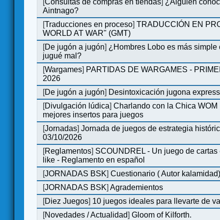
[
Consultas de compras en tiendas
]
¿Alguien conoce
Aintnago?
[
Traducciones en proceso
]
TRADUCCIÓN EN PRO
WORLD AT WAR" (GMT)
[
De jugón a jugón
]
¿Hombres Lobo es más simple q
jugué mal?
[
Wargames
]
PARTIDAS DE WARGAMES - PRIM
2026
[
De jugón a jugón
]
Desintoxicación jugona expres
[
Divulgación lúdica
]
Charlando con la Chica WOM | 
mejores insertos para juegos
[
Jornadas
]
Jornada de juegos de estrategia históri
03/10/2026
[
Reglamentos
]
SCOUNDREL - Un juego de cartas en
like - Reglamento en español
[
JORNADAS BSK
]
Cuestionario ( Autor kalamidad
[
JORNADAS BSK
]
Agrademientos
[
Diez Juegos
]
10 juegos ideales para llevarte de 
[
Novedades / Actualidad
]
Gloom of Kilforth.