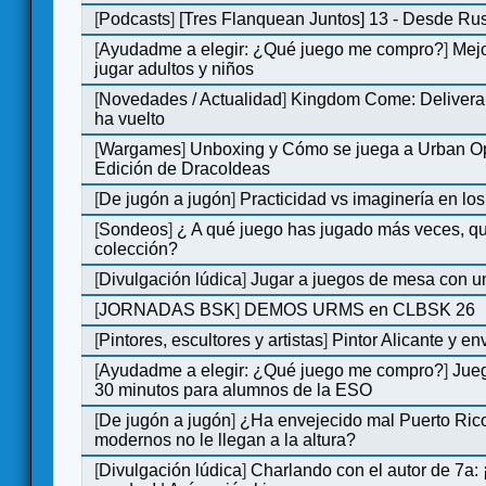
[
Podcasts
]
[Tres Flanquean Juntos] 13 - Desde Ru
[
Ayudadme a elegir: ¿Qué juego me compro?
]
Mejo
jugar adultos y niños
[
Novedades / Actualidad
]
Kingdom Come: Deliveran
ha vuelto
[
Wargames
]
Unboxing y Cómo se juega a Urban Op
Edición de DracoIdeas
[
De jugón a jugón
]
Practicidad vs imaginería en lo
[
Sondeos
]
¿ A qué juego has jugado más veces, qu
colección?
[
Divulgación lúdica
]
Jugar a juegos de mesa con u
[
JORNADAS BSK
]
DEMOS URMS en CLBSK 26
[
Pintores, escultores y artistas
]
Pintor Alicante y en
[
Ayudadme a elegir: ¿Qué juego me compro?
]
Jue
30 minutos para alumnos de la ESO
[
De jugón a jugón
]
¿Ha envejecido mal Puerto Rico
modernos no le llegan a la altura?
[
Divulgación lúdica
]
Charlando con el autor de 7a: