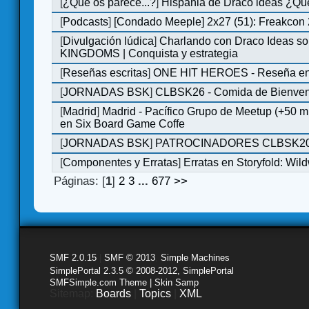
[
¿Qué os parece...?
]
Hispania de Draco ideas ¿Qu
[
Podcasts
]
[Condado Meeple] 2x27 (51): Freakcon
[
Divulgación lúdica
]
Charlando con Draco Ideas s
KINGDOMS | Conquista y estrategia
[
Reseñas escritas
]
ONE HIT HEROES - Reseña en 
[
JORNADAS BSK
]
CLBSK26 - Comida de Bienve
[
Madrid
]
Madrid - Pacífico Grupo de Meetup (+50 
en Six Board Game Coffe
[
JORNADAS BSK
]
PATROCINADORES CLBSK2
[
Componentes y Erratas
]
Erratas en Storyfold: Wi
Páginas: [
1
]
2
3
...
677
>>
SMF 2.0.15
|
SMF © 2013
,
Simple Machines
SimplePortal 2.3.5 © 2008-2012, SimplePortal
SMFSimple.com Theme | Skin Samp
Sitemap:
Boards
|
Topics
|
XML