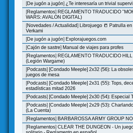
[
De jugón a jugón
]
¿Te interesaría un trivial super
[
Reglamentos
]
REGLAMENTO TRADUCIDO "MOH
WARS: AVALON DIGITAL)
[
Novedades / Actualidad
]
Librojuego 📒 Patrulla en
Verkami
[
De jugón a jugón
]
Explorajuegos.com
[
Cajón de sastre
]
Manual de viajes para profes
[
Reglamentos
]
REGLAMENTO TRADUCIDO HILL
(Legión Wargame)
[
Podcasts
]
[Condado Meeple] 2x32 (56): La obsole
juegos de mesa
[
Podcasts
]
[Condado Meeple] 2x31 (55): Tops, dec
estadísticas mitad 2026
[
Podcasts
]
[Condado Meeple] 2x30 (54): Especial
[
Podcasts
]
[Condado Meeple] 2x29 (53): Charlando
(La Cuenta)
[
Reglamentos
]
BARBAROSSA ARMY GROUP NO
[
Reglamentos
]
CLEAR THE DUNGEON - Un juego 
solitario - Reglamento en español