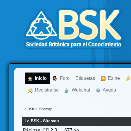
  Inicio
  Foro
Etiquetas
  Ezine
  Registrarse
  Webchat
  Ayuda
La BSK
»
Sitemap
La BSK - Sitemap
Páginas: [
1
]
2
3
...
677
>>