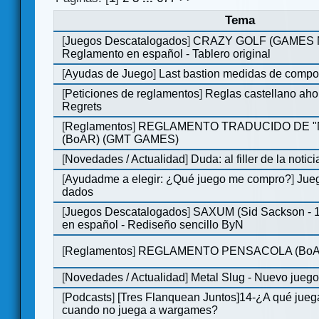
Tema
[
Juegos Descatalogados
]
CRAZY GOLF (GAMES Ma
Reglamento en español - Tablero original
[
Ayudas de Juego
]
Last bastion medidas de comp
[
Peticiones de reglamentos
]
Reglas castellano aho
Regrets
[
Reglamentos
]
REGLAMENTO TRADUCIDO DE 
(BoAR) (GMT GAMES)
[
Novedades / Actualidad
]
Duda: al filler de la notici
[
Ayudadme a elegir: ¿Qué juego me compro?
]
Jueg
dados
[
Juegos Descatalogados
]
SAXUM (Sid Sackson - 
en español - Rediseño sencillo ByN
[
Reglamentos
]
REGLAMENTO PENSACOLA (BoA
[
Novedades / Actualidad
]
Metal Slug - Nuevo jueg
[
Podcasts
]
[Tres Flanquean Juntos]14-¿A qué jue
cuando no juega a wargames?