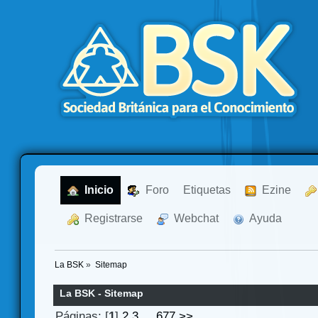
  Inicio
  Foro
Etiquetas
  Ezine
  Registrarse
  Webchat
  Ayuda
La BSK
»
Sitemap
La BSK - Sitemap
Páginas: [
1
]
2
3
...
677
>>