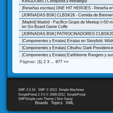
KINGDOMS | Conquista y estrategia
[
Reseñas escritas
]
ONE HIT HEROES - Reseña en 
[
JORNADAS BSK
]
CLBSK26 - Comida de Bienve
[
Madrid
]
Madrid - Pacífico Grupo de Meetup (+50 
en Six Board Game Coffe
[
JORNADAS BSK
]
PATROCINADORES CLBSK2
[
Componentes y Erratas
]
Erratas en Storyfold: Wi
[
Componentes y Erratas
]
Cthulhu: Dark Providence 
[
Componentes y Erratas
]
Earthborne Rangers y sus
Páginas: [
1
]
2
3
...
677
>>
SMF 2.0.15
|
SMF © 2013
,
Simple Machines
SimplePortal 2.3.5 © 2008-2012, SimplePortal
SMFSimple.com Theme | Skin Samp
Sitemap:
Boards
|
Topics
|
XML