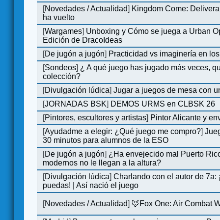
[
Novedades / Actualidad
]
Kingdom Come: Deliveran
ha vuelto
[
Wargames
]
Unboxing y Cómo se juega a Urban Op
Edición de DracoIdeas
[
De jugón a jugón
]
Practicidad vs imaginería en lo
[
Sondeos
]
¿ A qué juego has jugado más veces, qu
colección?
[
Divulgación lúdica
]
Jugar a juegos de mesa con u
[
JORNADAS BSK
]
DEMOS URMS en CLBSK 26
[
Pintores, escultores y artistas
]
Pintor Alicante y en
[
Ayudadme a elegir: ¿Qué juego me compro?
]
Jue
30 minutos para alumnos de la ESO
[
De jugón a jugón
]
¿Ha envejecido mal Puerto Rico
modernos no le llegan a la altura?
[
Divulgación lúdica
]
Charlando con el autor de 7a:
puedas! | Así nació el juego
[
Novedades / Actualidad
]
🦊Fox One: Air Combat 