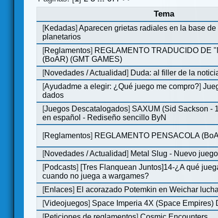
Tema
[
Kedadas
]
Aparecen grietas radiales en la base de
planetarios
[
Reglamentos
]
REGLAMENTO TRADUCIDO DE 
(BoAR) (GMT GAMES)
[
Novedades / Actualidad
]
Duda: al filler de la notici
[
Ayudadme a elegir: ¿Qué juego me compro?
]
Jueg
dados
[
Juegos Descatalogados
]
SAXUM (Sid Sackson - 
en español - Rediseño sencillo ByN
[
Reglamentos
]
REGLAMENTO PENSACOLA (BoA
[
Novedades / Actualidad
]
Metal Slug - Nuevo jueg
[
Podcasts
]
[Tres Flanquean Juntos]14-¿A qué jue
cuando no juega a wargames?
[
Enlaces
]
El acorazado Potemkin en Weichar lucha
[
Videojuegos
]
Space Imperia 4X (Space Empires) D
[
Peticiones de reglamentos
]
Cosmic Encounters