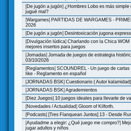
[
De jugón a jugón
]
¿Hombres Lobo es más simple q
jugué mal?
[
Wargames
]
PARTIDAS DE WARGAMES - PRIM
2026
[
De jugón a jugón
]
Desintoxicación jugona expres
[
Divulgación lúdica
]
Charlando con la Chica WOM | 
mejores insertos para juegos
[
Jornadas
]
Jornada de juegos de estrategia históri
03/10/2026
[
Reglamentos
]
SCOUNDREL - Un juego de cartas en
like - Reglamento en español
[
JORNADAS BSK
]
Cuestionario ( Autor kalamidad
[
JORNADAS BSK
]
Agrademientos
[
Diez Juegos
]
10 juegos ideales para llevarte de 
[
Novedades / Actualidad
]
Gloom of Kilforth.
[
Podcasts
]
[Tres Flanquean Juntos] 13 - Desde Ru
[
Ayudadme a elegir: ¿Qué juego me compro?
]
Mejo
jugar adultos y niños