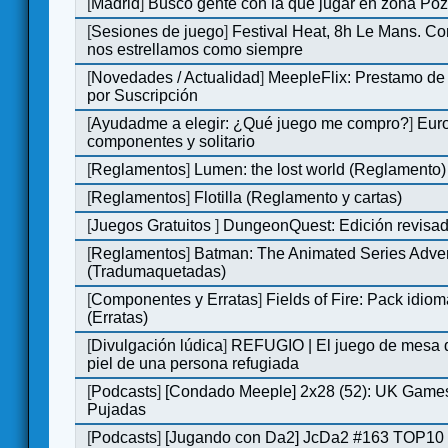
[
Madrid
]
Busco gente con la que jugar en zona Po
[
Sesiones de juego
]
Festival Heat, 8h Le Mans. C
nos estrellamos como siempre
[
Novedades / Actualidad
]
MeepleFlix: Prestamo de
por Suscripción
[
Ayudadme a elegir: ¿Qué juego me compro?
]
Eur
componentes y solitario
[
Reglamentos
]
Lumen: the lost world (Reglamento)
[
Reglamentos
]
Flotilla (Reglamento y cartas)
[
Juegos Gratuitos
]
DungeonQuest: Edición revisad
[
Reglamentos
]
Batman: The Animated Series Adve
(Tradumaquetadas)
[
Componentes y Erratas
]
Fields of Fire: Pack id
(Erratas)
[
Divulgación lúdica
]
REFUGIO | El juego de mesa q
piel de una persona refugiada
[
Podcasts
]
[Condado Meeple] 2x28 (52): UK Games
Pujadas
[
Podcasts
]
[Jugando con Da2] JcDa2 #163 TOP10 