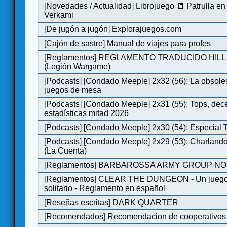
[
Novedades / Actualidad
]
Librojuego 📒 Patrulla en
Verkami
[
De jugón a jugón
]
Explorajuegos.com
[
Cajón de sastre
]
Manual de viajes para profes
[
Reglamentos
]
REGLAMENTO TRADUCIDO HILL
(Legión Wargame)
[
Podcasts
]
[Condado Meeple] 2x32 (56): La obsole
juegos de mesa
[
Podcasts
]
[Condado Meeple] 2x31 (55): Tops, dec
estadísticas mitad 2026
[
Podcasts
]
[Condado Meeple] 2x30 (54): Especial
[
Podcasts
]
[Condado Meeple] 2x29 (53): Charlando
(La Cuenta)
[
Reglamentos
]
BARBAROSSA ARMY GROUP NO
[
Reglamentos
]
CLEAR THE DUNGEON - Un juego 
solitario - Reglamento en español
[
Reseñas escritas
]
DARK QUARTER
[
Recomendados
]
Recomendacion de cooperativos 