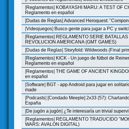
[
Reglamentos
]
KOBAYASHI MARU: A TEST OF 
Reglamento en español
[
Dudas de Reglas
]
Advanced Heroquest: "Compone
[
Videojuegos
]
Busco gente para jugar a PC y switc
[
Reglamentos
]
REGLAMENTO SERIE BATALLAS 
REVOLUCION AMERICANA (GMT GAMES)
[
Dudas de Reglas
]
Storyfold: Wildwoods (Final prim
[
Reglamentos
]
KICK - Un juego de fútbol de Reiner
Reglamento en español
[
Reglamentos
]
THE GAME OF ANCIENT KINGDOM
en español
[
Software
]
BGT - app Android para jugar en solitari
made
[
Podcasts
]
[Condado Meeple] 2x33 (57): Charlan
España
[
De jugón a jugón
]
¿Te interesaría un trivial super
[
Reglamentos
]
REGLAMENTO TRADUCIDO "MOH
WARS: AVALON DIGITAL)