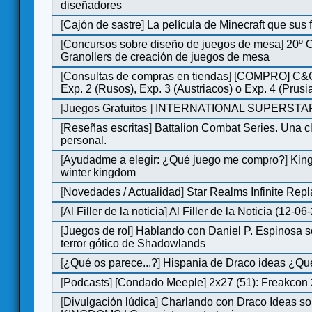
diseñadores
[
Cajón de sastre
]
La película de Minecraft que sus 
[
Concursos sobre diseño de juegos de mesa
]
20º 
Granollers de creación de juegos de mesa
[
Consultas de compras en tiendas
]
[COMPRO] C&C
Exp. 2 (Rusos), Exp. 3 (Austriacos) o Exp. 4 (Prusi
[
Juegos Gratuitos
]
INTERNATIONAL SUPERSTAR
[
Reseñas escritas
]
Battalion Combat Series. Una cl
personal.
[
Ayudadme a elegir: ¿Qué juego me compro?
]
King
winter kingdom
[
Novedades / Actualidad
]
Star Realms Infinite Repl
[
Al Filler de la noticia
]
Al Filler de la Noticia (12-06
[
Juegos de rol
]
Hablando con Daniel P. Espinosa s
terror gótico de Shadowlands
[
¿Qué os parece...?
]
Hispania de Draco ideas ¿Qu
[
Podcasts
]
[Condado Meeple] 2x27 (51): Freakcon
[
Divulgación lúdica
]
Charlando con Draco Ideas s