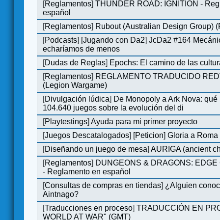
[
Reglamentos
]
THUNDER ROAD: IGNITION - Regl
español
[
Reglamentos
]
Rubout (Australian Design Group) 
[
Podcasts
]
[Jugando con Da2] JcDa2 #164 Mecáni
echaríamos de menos
[
Dudas de Reglas
]
Epochs: El camino de las cultu
[
Reglamentos
]
REGLAMENTO TRADUCIDO RED
(Legion Wargame)
[
Divulgación lúdica
]
De Monopoly a Ark Nova: qué
104.640 juegos sobre la evolución del di
[
Playtestings
]
Ayuda para mi primer proyecto
[
Juegos Descatalogados
]
[Peticion] Gloria a Roma
[
Diseñando un juego de mesa
]
AURIGA (ancient cha
[
Reglamentos
]
DUNGEONS & DRAGONS: EDGE 
- Reglamento en español
[
Consultas de compras en tiendas
]
¿Alguien conoce
Aintnago?
[
Traducciones en proceso
]
TRADUCCIÓN EN PRO
WORLD AT WAR" (GMT)