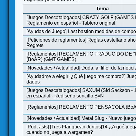
Tema
[
Juegos Descatalogados
]
CRAZY GOLF (GAMES Ma
Reglamento en español - Tablero original
[
Ayudas de Juego
]
Last bastion medidas de comp
[
Peticiones de reglamentos
]
Reglas castellano aho
Regrets
[
Reglamentos
]
REGLAMENTO TRADUCIDO DE 
(BoAR) (GMT GAMES)
[
Novedades / Actualidad
]
Duda: al filler de la notici
[
Ayudadme a elegir: ¿Qué juego me compro?
]
Jueg
dados
[
Juegos Descatalogados
]
SAXUM (Sid Sackson - 
en español - Rediseño sencillo ByN
[
Reglamentos
]
REGLAMENTO PENSACOLA (BoA
[
Novedades / Actualidad
]
Metal Slug - Nuevo jueg
[
Podcasts
]
[Tres Flanquean Juntos]14-¿A qué jue
cuando no juega a wargames?