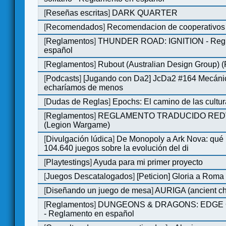
[
Reseñas escritas
]
DARK QUARTER
[
Recomendados
]
Recomendacion de cooperativos 
[
Reglamentos
]
THUNDER ROAD: IGNITION - Regl
español
[
Reglamentos
]
Rubout (Australian Design Group) 
[
Podcasts
]
[Jugando con Da2] JcDa2 #164 Mecáni
echaríamos de menos
[
Dudas de Reglas
]
Epochs: El camino de las cultu
[
Reglamentos
]
REGLAMENTO TRADUCIDO RED
(Legion Wargame)
[
Divulgación lúdica
]
De Monopoly a Ark Nova: qué
104.640 juegos sobre la evolución del di
[
Playtestings
]
Ayuda para mi primer proyecto
[
Juegos Descatalogados
]
[Peticion] Gloria a Roma
[
Diseñando un juego de mesa
]
AURIGA (ancient cha
[
Reglamentos
]
DUNGEONS & DRAGONS: EDGE 
- Reglamento en español