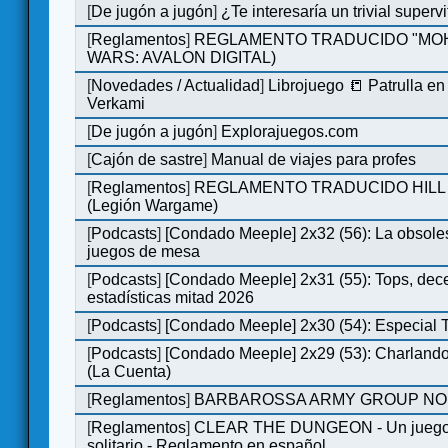
[
De jugón a jugón
]
¿Te interesaría un trivial super
[
Reglamentos
]
REGLAMENTO TRADUCIDO "MOH
WARS: AVALON DIGITAL)
[
Novedades / Actualidad
]
Librojuego 📒 Patrulla en
Verkami
[
De jugón a jugón
]
Explorajuegos.com
[
Cajón de sastre
]
Manual de viajes para profes
[
Reglamentos
]
REGLAMENTO TRADUCIDO HILL
(Legión Wargame)
[
Podcasts
]
[Condado Meeple] 2x32 (56): La obsole
juegos de mesa
[
Podcasts
]
[Condado Meeple] 2x31 (55): Tops, dec
estadísticas mitad 2026
[
Podcasts
]
[Condado Meeple] 2x30 (54): Especial
[
Podcasts
]
[Condado Meeple] 2x29 (53): Charlando
(La Cuenta)
[
Reglamentos
]
BARBAROSSA ARMY GROUP NO
[
Reglamentos
]
CLEAR THE DUNGEON - Un juego 
solitario - Reglamento en español