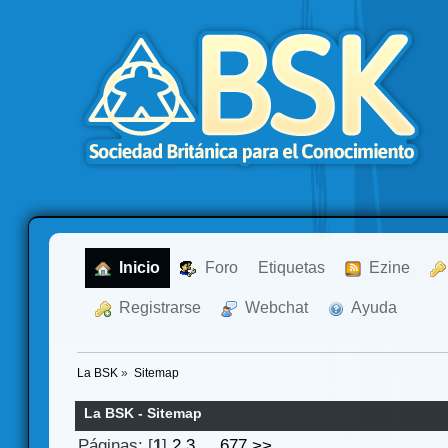
  Inicio
  Foro
Etiquetas
  Ezine
  Registrarse
  Webchat
  Ayuda
La BSK
»
Sitemap
La BSK - Sitemap
Páginas: [
1
]
2
3
...
677
>>