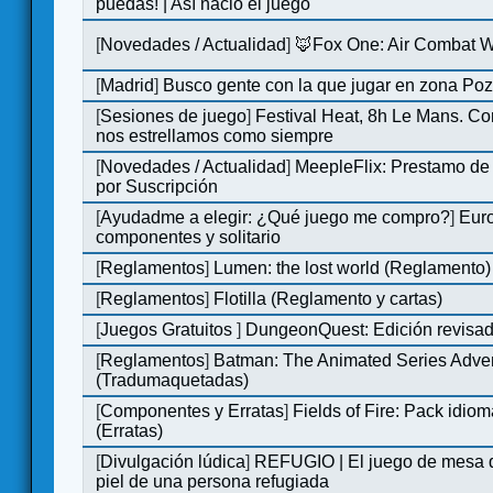
puedas! | Así nació el juego
[
Novedades / Actualidad
]
🦊Fox One: Air Combat 
[
Madrid
]
Busco gente con la que jugar en zona Po
[
Sesiones de juego
]
Festival Heat, 8h Le Mans. C
nos estrellamos como siempre
[
Novedades / Actualidad
]
MeepleFlix: Prestamo de
por Suscripción
[
Ayudadme a elegir: ¿Qué juego me compro?
]
Eur
componentes y solitario
[
Reglamentos
]
Lumen: the lost world (Reglamento)
[
Reglamentos
]
Flotilla (Reglamento y cartas)
[
Juegos Gratuitos
]
DungeonQuest: Edición revisad
[
Reglamentos
]
Batman: The Animated Series Adve
(Tradumaquetadas)
[
Componentes y Erratas
]
Fields of Fire: Pack id
(Erratas)
[
Divulgación lúdica
]
REFUGIO | El juego de mesa q
piel de una persona refugiada