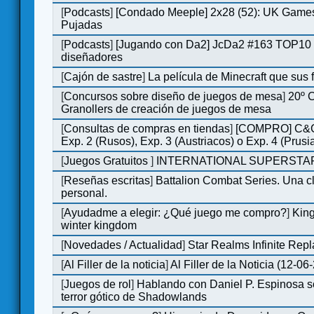
[
Podcasts
]
[Condado Meeple] 2x28 (52): UK Games
Pujadas
[
Podcasts
]
[Jugando con Da2] JcDa2 #163 TOP10 
diseñadores
[
Cajón de sastre
]
La película de Minecraft que sus 
[
Concursos sobre diseño de juegos de mesa
]
20º 
Granollers de creación de juegos de mesa
[
Consultas de compras en tiendas
]
[COMPRO] C&C
Exp. 2 (Rusos), Exp. 3 (Austriacos) o Exp. 4 (Prusi
[
Juegos Gratuitos
]
INTERNATIONAL SUPERSTAR
[
Reseñas escritas
]
Battalion Combat Series. Una cl
personal.
[
Ayudadme a elegir: ¿Qué juego me compro?
]
King
winter kingdom
[
Novedades / Actualidad
]
Star Realms Infinite Repl
[
Al Filler de la noticia
]
Al Filler de la Noticia (12-06
[
Juegos de rol
]
Hablando con Daniel P. Espinosa s
terror gótico de Shadowlands