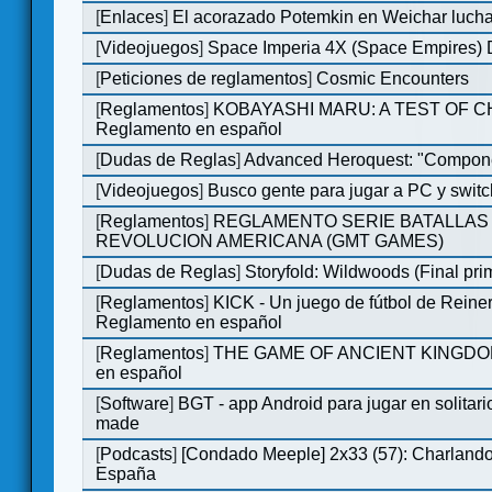
[
Enlaces
]
El acorazado Potemkin en Weichar lucha
[
Videojuegos
]
Space Imperia 4X (Space Empires) D
[
Peticiones de reglamentos
]
Cosmic Encounters
[
Reglamentos
]
KOBAYASHI MARU: A TEST OF 
Reglamento en español
[
Dudas de Reglas
]
Advanced Heroquest: "Compone
[
Videojuegos
]
Busco gente para jugar a PC y switc
[
Reglamentos
]
REGLAMENTO SERIE BATALLAS 
REVOLUCION AMERICANA (GMT GAMES)
[
Dudas de Reglas
]
Storyfold: Wildwoods (Final prim
[
Reglamentos
]
KICK - Un juego de fútbol de Reiner
Reglamento en español
[
Reglamentos
]
THE GAME OF ANCIENT KINGDOM
en español
[
Software
]
BGT - app Android para jugar en solitari
made
[
Podcasts
]
[Condado Meeple] 2x33 (57): Charlan
España