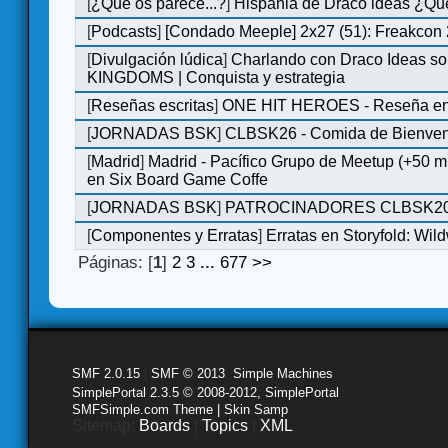
[
¿Qué os parece...?
]
Hispania de Draco ideas ¿Qu
[
Podcasts
]
[Condado Meeple] 2x27 (51): Freakcon
[
Divulgación lúdica
]
Charlando con Draco Ideas s
KINGDOMS | Conquista y estrategia
[
Reseñas escritas
]
ONE HIT HEROES - Reseña en 
[
JORNADAS BSK
]
CLBSK26 - Comida de Bienve
[
Madrid
]
Madrid - Pacífico Grupo de Meetup (+50 
en Six Board Game Coffe
[
JORNADAS BSK
]
PATROCINADORES CLBSK2
[
Componentes y Erratas
]
Erratas en Storyfold: Wi
Páginas: [
1
]
2
3
...
677
>>
SMF 2.0.15
|
SMF © 2013
,
Simple Machines
SimplePortal 2.3.5 © 2008-2012, SimplePortal
SMFSimple.com Theme | Skin Samp
Sitemap:
Boards
|
Topics
|
XML