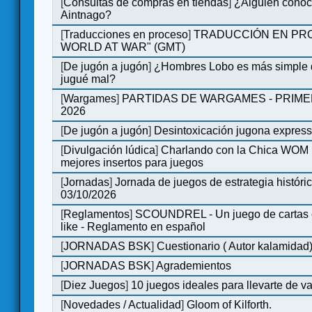
[
Consultas de compras en tiendas
]
¿Alguien conoce
Aintnago?
[
Traducciones en proceso
]
TRADUCCIÓN EN PRO
WORLD AT WAR" (GMT)
[
De jugón a jugón
]
¿Hombres Lobo es más simple q
jugué mal?
[
Wargames
]
PARTIDAS DE WARGAMES - PRIM
2026
[
De jugón a jugón
]
Desintoxicación jugona expres
[
Divulgación lúdica
]
Charlando con la Chica WOM | 
mejores insertos para juegos
[
Jornadas
]
Jornada de juegos de estrategia históri
03/10/2026
[
Reglamentos
]
SCOUNDREL - Un juego de cartas en
like - Reglamento en español
[
JORNADAS BSK
]
Cuestionario ( Autor kalamidad
[
JORNADAS BSK
]
Agrademientos
[
Diez Juegos
]
10 juegos ideales para llevarte de 
[
Novedades / Actualidad
]
Gloom of Kilforth.