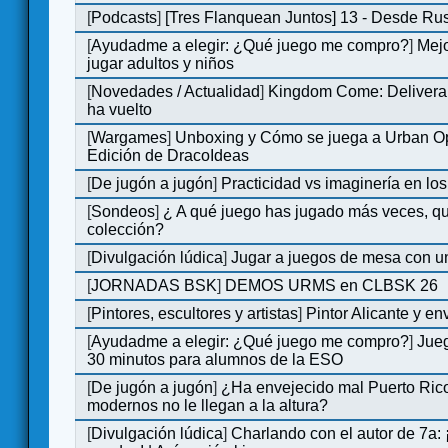
[
Podcasts
]
[Tres Flanquean Juntos] 13 - Desde Ru
[
Ayudadme a elegir: ¿Qué juego me compro?
]
Mejo
jugar adultos y niños
[
Novedades / Actualidad
]
Kingdom Come: Deliveran
ha vuelto
[
Wargames
]
Unboxing y Cómo se juega a Urban Op
Edición de DracoIdeas
[
De jugón a jugón
]
Practicidad vs imaginería en lo
[
Sondeos
]
¿ A qué juego has jugado más veces, qu
colección?
[
Divulgación lúdica
]
Jugar a juegos de mesa con u
[
JORNADAS BSK
]
DEMOS URMS en CLBSK 26
[
Pintores, escultores y artistas
]
Pintor Alicante y en
[
Ayudadme a elegir: ¿Qué juego me compro?
]
Jue
30 minutos para alumnos de la ESO
[
De jugón a jugón
]
¿Ha envejecido mal Puerto Rico
modernos no le llegan a la altura?
[
Divulgación lúdica
]
Charlando con el autor de 7a: