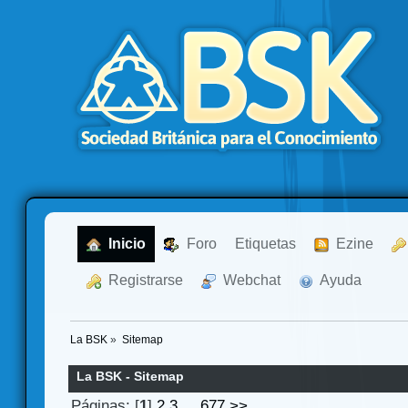
  Inicio
  Foro
Etiquetas
  Ezine
  Registrarse
  Webchat
  Ayuda
La BSK
»
Sitemap
La BSK - Sitemap
Páginas: [
1
]
2
3
...
677
>>