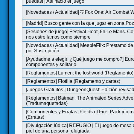
puedas! | Así nació el juego
[
Novedades / Actualidad
]
🦊Fox One: Air Combat 
[
Madrid
]
Busco gente con la que jugar en zona Po
[
Sesiones de juego
]
Festival Heat, 8h Le Mans. C
nos estrellamos como siempre
[
Novedades / Actualidad
]
MeepleFlix: Prestamo de
por Suscripción
[
Ayudadme a elegir: ¿Qué juego me compro?
]
Eur
componentes y solitario
[
Reglamentos
]
Lumen: the lost world (Reglamento)
[
Reglamentos
]
Flotilla (Reglamento y cartas)
[
Juegos Gratuitos
]
DungeonQuest: Edición revisad
[
Reglamentos
]
Batman: The Animated Series Adve
(Tradumaquetadas)
[
Componentes y Erratas
]
Fields of Fire: Pack id
(Erratas)
[
Divulgación lúdica
]
REFUGIO | El juego de mesa q
piel de una persona refugiada