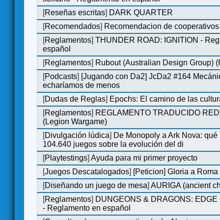
[
Reseñas escritas
]
DARK QUARTER
[
Recomendados
]
Recomendacion de cooperativos 
[
Reglamentos
]
THUNDER ROAD: IGNITION - Regl
español
[
Reglamentos
]
Rubout (Australian Design Group) 
[
Podcasts
]
[Jugando con Da2] JcDa2 #164 Mecáni
echaríamos de menos
[
Dudas de Reglas
]
Epochs: El camino de las cultu
[
Reglamentos
]
REGLAMENTO TRADUCIDO RED
(Legion Wargame)
[
Divulgación lúdica
]
De Monopoly a Ark Nova: qué
104.640 juegos sobre la evolución del di
[
Playtestings
]
Ayuda para mi primer proyecto
[
Juegos Descatalogados
]
[Peticion] Gloria a Roma
[
Diseñando un juego de mesa
]
AURIGA (ancient cha
[
Reglamentos
]
DUNGEONS & DRAGONS: EDGE 
- Reglamento en español