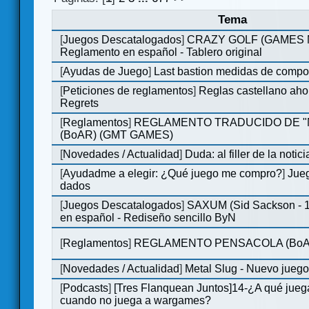
Tema
[
Juegos Descatalogados
]
CRAZY GOLF (GAMES Ma
Reglamento en español - Tablero original
[
Ayudas de Juego
]
Last bastion medidas de comp
[
Peticiones de reglamentos
]
Reglas castellano aho
Regrets
[
Reglamentos
]
REGLAMENTO TRADUCIDO DE 
(BoAR) (GMT GAMES)
[
Novedades / Actualidad
]
Duda: al filler de la notici
[
Ayudadme a elegir: ¿Qué juego me compro?
]
Jueg
dados
[
Juegos Descatalogados
]
SAXUM (Sid Sackson - 
en español - Rediseño sencillo ByN
[
Reglamentos
]
REGLAMENTO PENSACOLA (BoA
[
Novedades / Actualidad
]
Metal Slug - Nuevo jueg
[
Podcasts
]
[Tres Flanquean Juntos]14-¿A qué jue
cuando no juega a wargames?