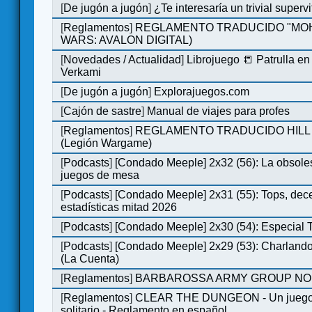
[
De jugón a jugón
]
¿Te interesaría un trivial super
[
Reglamentos
]
REGLAMENTO TRADUCIDO "MOH
WARS: AVALON DIGITAL)
[
Novedades / Actualidad
]
Librojuego 📒 Patrulla en
Verkami
[
De jugón a jugón
]
Explorajuegos.com
[
Cajón de sastre
]
Manual de viajes para profes
[
Reglamentos
]
REGLAMENTO TRADUCIDO HILL
(Legión Wargame)
[
Podcasts
]
[Condado Meeple] 2x32 (56): La obsole
juegos de mesa
[
Podcasts
]
[Condado Meeple] 2x31 (55): Tops, dec
estadísticas mitad 2026
[
Podcasts
]
[Condado Meeple] 2x30 (54): Especial
[
Podcasts
]
[Condado Meeple] 2x29 (53): Charlando
(La Cuenta)
[
Reglamentos
]
BARBAROSSA ARMY GROUP NO
[
Reglamentos
]
CLEAR THE DUNGEON - Un juego 
solitario - Reglamento en español