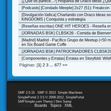
[
¿Qué os parece...?
]
Hispania de Draco ideas ¿Qu
[
Podcasts
]
[Condado Meeple] 2x27 (51): Freakcon
[
Divulgación lúdica
]
Charlando con Draco Ideas s
KINGDOMS | Conquista y estrategia
[
Reseñas escritas
]
ONE HIT HEROES - Reseña en 
[
JORNADAS BSK
]
CLBSK26 - Comida de Bienve
[
Madrid
]
Madrid - Pacífico Grupo de Meetup (+50 
en Six Board Game Coffe
[
JORNADAS BSK
]
PATROCINADORES CLBSK2
[
Componentes y Erratas
]
Erratas en Storyfold: Wi
Páginas: [
1
]
2
3
...
677
>>
SMF 2.0.15
|
SMF © 2013
,
Simple Machines
SimplePortal 2.3.5 © 2008-2012, SimplePortal
SMFSimple.com Theme | Skin Samp
Sitemap:
Boards
|
Topics
|
XML