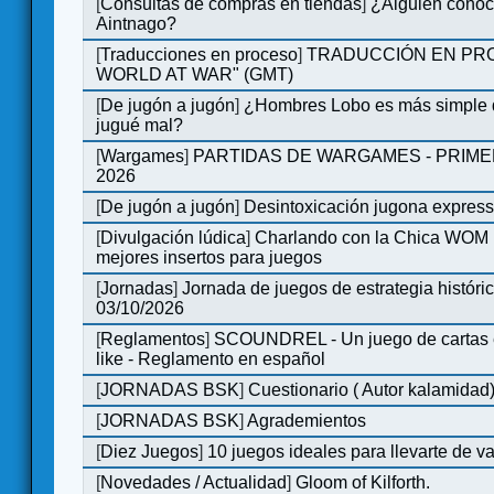
[
Consultas de compras en tiendas
]
¿Alguien conoce
Aintnago?
[
Traducciones en proceso
]
TRADUCCIÓN EN PRO
WORLD AT WAR" (GMT)
[
De jugón a jugón
]
¿Hombres Lobo es más simple q
jugué mal?
[
Wargames
]
PARTIDAS DE WARGAMES - PRIM
2026
[
De jugón a jugón
]
Desintoxicación jugona expres
[
Divulgación lúdica
]
Charlando con la Chica WOM | 
mejores insertos para juegos
[
Jornadas
]
Jornada de juegos de estrategia históri
03/10/2026
[
Reglamentos
]
SCOUNDREL - Un juego de cartas en
like - Reglamento en español
[
JORNADAS BSK
]
Cuestionario ( Autor kalamidad
[
JORNADAS BSK
]
Agrademientos
[
Diez Juegos
]
10 juegos ideales para llevarte de 
[
Novedades / Actualidad
]
Gloom of Kilforth.