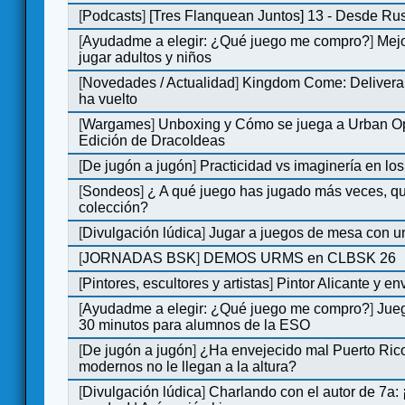
[
Podcasts
]
[Tres Flanquean Juntos] 13 - Desde Ru
[
Ayudadme a elegir: ¿Qué juego me compro?
]
Mejo
jugar adultos y niños
[
Novedades / Actualidad
]
Kingdom Come: Deliveran
ha vuelto
[
Wargames
]
Unboxing y Cómo se juega a Urban Op
Edición de DracoIdeas
[
De jugón a jugón
]
Practicidad vs imaginería en lo
[
Sondeos
]
¿ A qué juego has jugado más veces, qu
colección?
[
Divulgación lúdica
]
Jugar a juegos de mesa con u
[
JORNADAS BSK
]
DEMOS URMS en CLBSK 26
[
Pintores, escultores y artistas
]
Pintor Alicante y en
[
Ayudadme a elegir: ¿Qué juego me compro?
]
Jue
30 minutos para alumnos de la ESO
[
De jugón a jugón
]
¿Ha envejecido mal Puerto Rico
modernos no le llegan a la altura?
[
Divulgación lúdica
]
Charlando con el autor de 7a: