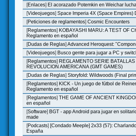
[
Enlaces
]
El acorazado Potemkin en Weichar lucha
[
Videojuegos
]
Space Imperia 4X (Space Empires) D
[
Peticiones de reglamentos
]
Cosmic Encounters
[
Reglamentos
]
KOBAYASHI MARU: A TEST OF 
Reglamento en español
[
Dudas de Reglas
]
Advanced Heroquest: "Compone
[
Videojuegos
]
Busco gente para jugar a PC y switc
[
Reglamentos
]
REGLAMENTO SERIE BATALLAS 
REVOLUCION AMERICANA (GMT GAMES)
[
Dudas de Reglas
]
Storyfold: Wildwoods (Final prim
[
Reglamentos
]
KICK - Un juego de fútbol de Reiner
Reglamento en español
[
Reglamentos
]
THE GAME OF ANCIENT KINGDOM
en español
[
Software
]
BGT - app Android para jugar en solitari
made
[
Podcasts
]
[Condado Meeple] 2x33 (57): Charlan
España