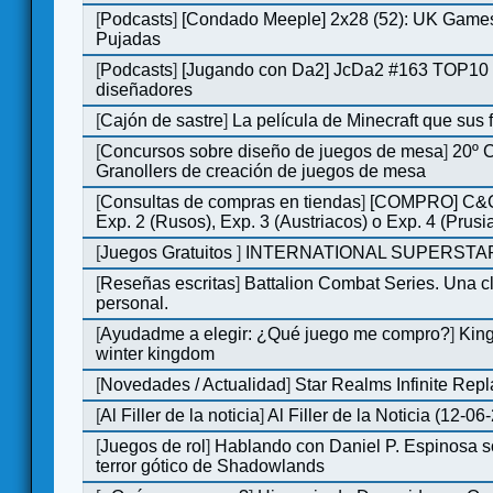
[
Podcasts
]
[Condado Meeple] 2x28 (52): UK Games
Pujadas
[
Podcasts
]
[Jugando con Da2] JcDa2 #163 TOP10 
diseñadores
[
Cajón de sastre
]
La película de Minecraft que sus 
[
Concursos sobre diseño de juegos de mesa
]
20º 
Granollers de creación de juegos de mesa
[
Consultas de compras en tiendas
]
[COMPRO] C&C
Exp. 2 (Rusos), Exp. 3 (Austriacos) o Exp. 4 (Prusi
[
Juegos Gratuitos
]
INTERNATIONAL SUPERSTAR
[
Reseñas escritas
]
Battalion Combat Series. Una cl
personal.
[
Ayudadme a elegir: ¿Qué juego me compro?
]
King
winter kingdom
[
Novedades / Actualidad
]
Star Realms Infinite Repl
[
Al Filler de la noticia
]
Al Filler de la Noticia (12-06
[
Juegos de rol
]
Hablando con Daniel P. Espinosa s
terror gótico de Shadowlands