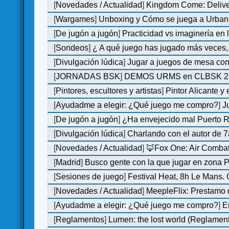
[
Novedades / Actualidad
]
Kingdom Come: Deliver
[
Wargames
]
Unboxing y Cómo se juega a Urban 
[
De jugón a jugón
]
Practicidad vs imaginería en
[
Sondeos
]
¿ A qué juego has jugado más veces, 
[
Divulgación lúdica
]
Jugar a juegos de mesa con
[
JORNADAS BSK
]
DEMOS URMS en CLBSK 2
[
Pintores, escultores y artistas
]
Pintor Alicante y
[
Ayudadme a elegir: ¿Qué juego me compro?
]
J
[
De jugón a jugón
]
¿Ha envejecido mal Puerto Ri
[
Divulgación lúdica
]
Charlando con el autor de 7
[
Novedades / Actualidad
]
🦊Fox One: Air Comb
[
Madrid
]
Busco gente con la que jugar en zona 
[
Sesiones de juego
]
Festival Heat, 8h Le Mans.
[
Novedades / Actualidad
]
MeepleFlix: Prestamo 
[
Ayudadme a elegir: ¿Qué juego me compro?
]
E
[
Reglamentos
]
Lumen: the lost world (Reglamen