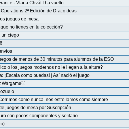
ance - Vlada Chvátil ha vuelto
Operations 2ª Edición de DracoIdeas
 los juegos de mesa
que no tienes en tu colección?
 un ciego
6
 envios
uegos de menos de 30 minutos para alumnos de la ESO
co o los juegos modernos no le llegan a la altura?
a: ¡Escala como puedas! | Así nació el juego
at Wargame🦊
Pozuelo
 Corrimos como nunca, nos estrellamos como siempre
de juegos de mesa por Suscripción
uro con pocos componentes y solitario
to)