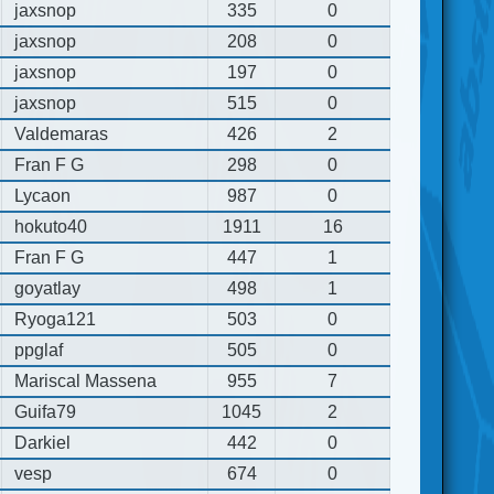
jaxsnop
335
0
jaxsnop
208
0
jaxsnop
197
0
jaxsnop
515
0
Valdemaras
426
2
Fran F G
298
0
Lycaon
987
0
hokuto40
1911
16
Fran F G
447
1
goyatlay
498
1
Ryoga121
503
0
ppglaf
505
0
Mariscal Massena
955
7
Guifa79
1045
2
Darkiel
442
0
vesp
674
0