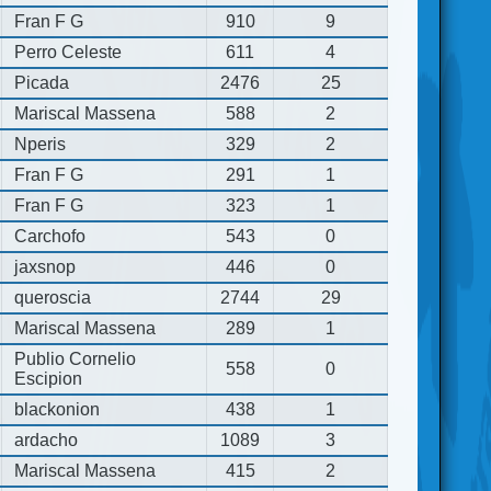
Fran F G
910
9
Perro Celeste
611
4
Picada
2476
25
Mariscal Massena
588
2
Nperis
329
2
Fran F G
291
1
Fran F G
323
1
Carchofo
543
0
jaxsnop
446
0
queroscia
2744
29
Mariscal Massena
289
1
Publio Cornelio
558
0
Escipion
blackonion
438
1
ardacho
1089
3
Mariscal Massena
415
2