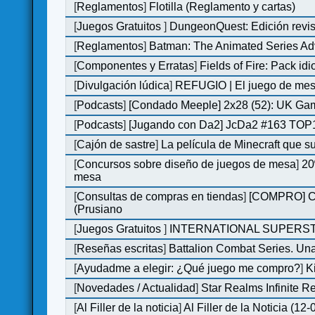
[
Reglamentos
]
Flotilla (Reglamento y cartas)
[
Juegos Gratuitos
]
DungeonQuest: Edición revis
[
Reglamentos
]
Batman: The Animated Series Ad
[
Componentes y Erratas
]
Fields of Fire: Pack i
[
Divulgación lúdica
]
REFUGIO | El juego de mesa
[
Podcasts
]
[Condado Meeple] 2x28 (52): UK Ga
[
Podcasts
]
[Jugando con Da2] JcDa2 #163 TOP1
[
Cajón de sastre
]
La película de Minecraft que s
[
Concursos sobre diseño de juegos de mesa
]
20
mesa
[
Consultas de compras en tiendas
]
[COMPRO] C&C
(Prusiano
[
Juegos Gratuitos
]
INTERNATIONAL SUPERST
[
Reseñas escritas
]
Battalion Combat Series. Una
[
Ayudadme a elegir: ¿Qué juego me compro?
]
K
[
Novedades / Actualidad
]
Star Realms Infinite Re
[
Al Filler de la noticia
]
Al Filler de la Noticia (12