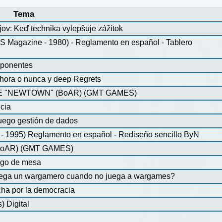
Tema
jov: Keď technika vylepšuje zážitok
agazine - 1980) - Reglamento en español - Tablero
mponentes
ahora o nunca y deep Regrets
 "NEWTOWN" (BoAR) (GMT GAMES)
icia
uego gestión de dados
 1995) Reglamento en español - Rediseño sencillo ByN
oAR) (GMT GAMES)
ego de mesa
juega un wargamero cuando no juega a wargames?
ha por la democracia
 Digital