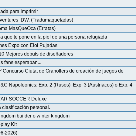
ada para imprimir
ventures IDW. (Tradumaquetadas)
dioma MasQueOca (Erratas)
 que te pone en la piel de una persona refugiada
mes Expo con Eloi Pujadas
0 Mejores debuts de diseñadores
us fans esperaban...
º Concurso Ciutat de Granollers de creación de juegos de
 Napoleonics: Exp. 2 (Rusos), Exp. 3 (Austriacos) o Exp. 4
AR SOCCER Deluxe
 clasificación personal.
ingdom builder o winter kingdom
play Kit
-06-2026)