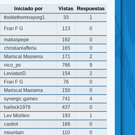
Iniciado por
Vistas
Respuestas
thoitiethomnayorg1
33
1
Fran F G
123
0
matiaspepe
192
0
christianlafferla
165
0
Mariscal Massena
171
2
nico_ps
766
9
LeviatanD
154
2
Fran F G
76
0
Mariscal Massena
150
0
synergic.games
741
4
harlock1979
437
0
Lev Mishkin
193
1
castrol
166
0
mountain
110
0