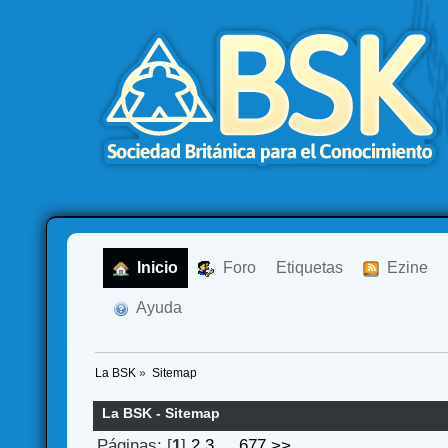
  Inicio
  Foro
Etiquetas
  Ezine
  Ayuda
La BSK
»
Sitemap
La BSK - Sitemap
Páginas: [
1
]
2
3
...
677
>>