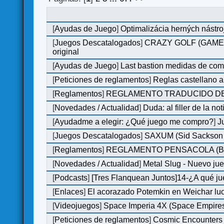
[
Ayudas de Juego
]
Optimalizácia herných nástro
[
Juegos Descatalogados
]
CRAZY GOLF (GAMES M
original
[
Ayudas de Juego
]
Last bastion medidas de co
[
Peticiones de reglamentos
]
Reglas castellano 
[
Reglamentos
]
REGLAMENTO TRADUCIDO DE
[
Novedades / Actualidad
]
Duda: al filler de la not
[
Ayudadme a elegir: ¿Qué juego me compro?
]
J
[
Juegos Descatalogados
]
SAXUM (Sid Sackson -
[
Reglamentos
]
REGLAMENTO PENSACOLA (B
[
Novedades / Actualidad
]
Metal Slug - Nuevo ju
[
Podcasts
]
[Tres Flanquean Juntos]14-¿A qué 
[
Enlaces
]
El acorazado Potemkin en Weichar luc
[
Videojuegos
]
Space Imperia 4X (Space Empires)
[
Peticiones de reglamentos
]
Cosmic Encounters