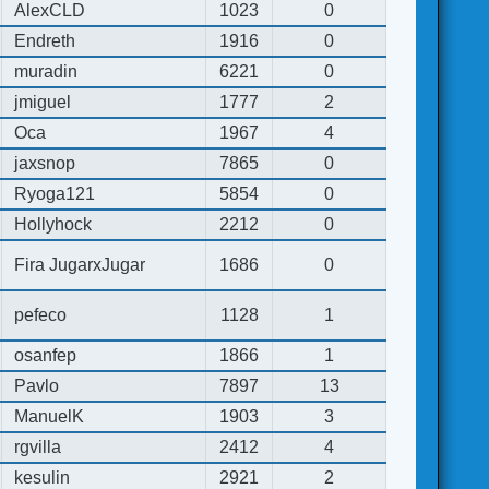
AlexCLD
1023
0
Endreth
1916
0
muradin
6221
0
jmiguel
1777
2
Oca
1967
4
jaxsnop
7865
0
Ryoga121
5854
0
Hollyhock
2212
0
Fira JugarxJugar
1686
0
pefeco
1128
1
osanfep
1866
1
Pavlo
7897
13
ManuelK
1903
3
rgvilla
2412
4
kesulin
2921
2