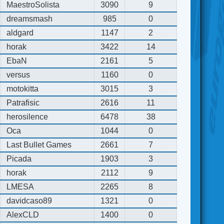
MaestroSolista
3090
9
dreamsmash
985
0
aldgard
1147
2
horak
3422
14
EbaN
2161
5
versus
1160
0
motokitta
3015
3
Patrafisic
2616
11
herosilence
6478
38
Oca
1044
0
Last Bullet Games
2661
7
Picada
1903
3
horak
2112
9
LMESA
2265
8
davidcaso89
1321
0
AlexCLD
1400
0