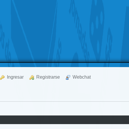
  Ingresar
  Registrarse
  Webchat