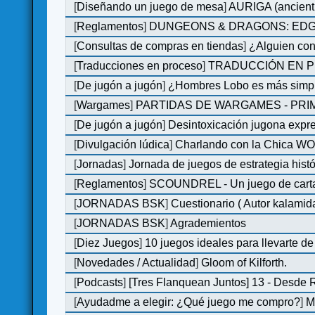
[
Diseñando un juego de mesa
]
AURIGA (ancient 
[
Reglamentos
]
DUNGEONS & DRAGONS: EDGE 
[
Consultas de compras en tiendas
]
¿Alguien con
[
Traducciones en proceso
]
TRADUCCIÓN EN P
[
De jugón a jugón
]
¿Hombres Lobo es más simple
[
Wargames
]
PARTIDAS DE WARGAMES - PRI
[
De jugón a jugón
]
Desintoxicación jugona expr
[
Divulgación lúdica
]
Charlando con la Chica WOM 
[
Jornadas
]
Jornada de juegos de estrategia hist
[
Reglamentos
]
SCOUNDREL - Un juego de cartas 
[
JORNADAS BSK
]
Cuestionario ( Autor kalamid
[
JORNADAS BSK
]
Agrademientos
[
Diez Juegos
]
10 juegos ideales para llevarte d
[
Novedades / Actualidad
]
Gloom of Kilforth.
[
Podcasts
]
[Tres Flanquean Juntos] 13 - Desde
[
Ayudadme a elegir: ¿Qué juego me compro?
]
M