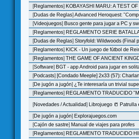
[
Reglamentos
]
KOBAYASHI MARU: A TEST OF 
[
Dudas de Reglas
]
Advanced Heroquest: "Comp
[
Videojuegos
]
Busco gente para jugar a PC y sw
[
Reglamentos
]
REGLAMENTO SERIE BATALLA
[
Dudas de Reglas
]
Storyfold: Wildwoods (Final p
[
Reglamentos
]
KICK - Un juego de fútbol de Re
[
Reglamentos
]
THE GAME OF ANCIENT KINGDO
[
Software
]
BGT - app Android para jugar en solit
[
Podcasts
]
[Condado Meeple] 2x33 (57): Char
[
De jugón a jugón
]
¿Te interesaría un trivial su
[
Reglamentos
]
REGLAMENTO TRADUCIDO "MO
[
Novedades / Actualidad
]
Librojuego 📒 Patrulla
[
De jugón a jugón
]
Explorajuegos.com
[
Cajón de sastre
]
Manual de viajes para profes
[
Reglamentos
]
REGLAMENTO TRADUCIDO HILL