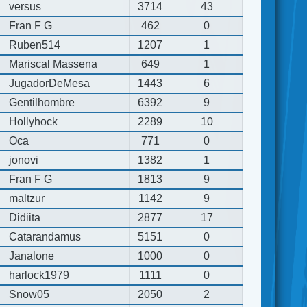
versus
3714
43
Fran F G
462
0
Ruben514
1207
1
Mariscal Massena
649
1
JugadorDeMesa
1443
6
Gentilhombre
6392
9
Hollyhock
2289
10
Oca
771
0
jonovi
1382
1
Fran F G
1813
9
maltzur
1142
9
Didiita
2877
17
Catarandamus
5151
0
Janalone
1000
0
harlock1979
1111
0
Snow05
2050
2