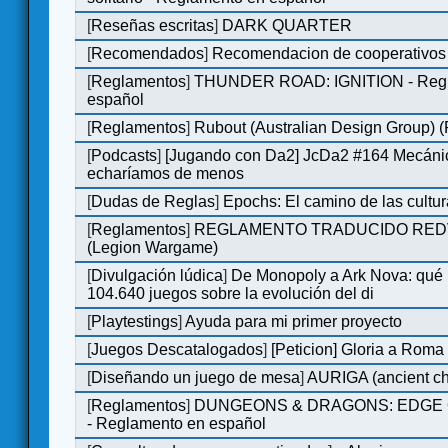
[
Reseñas escritas
]
DARK QUARTER
[
Recomendados
]
Recomendacion de cooperativos 
[
Reglamentos
]
THUNDER ROAD: IGNITION - Regl
español
[
Reglamentos
]
Rubout (Australian Design Group) 
[
Podcasts
]
[Jugando con Da2] JcDa2 #164 Mecáni
echaríamos de menos
[
Dudas de Reglas
]
Epochs: El camino de las cultu
[
Reglamentos
]
REGLAMENTO TRADUCIDO RED
(Legion Wargame)
[
Divulgación lúdica
]
De Monopoly a Ark Nova: qué
104.640 juegos sobre la evolución del di
[
Playtestings
]
Ayuda para mi primer proyecto
[
Juegos Descatalogados
]
[Peticion] Gloria a Roma
[
Diseñando un juego de mesa
]
AURIGA (ancient cha
[
Reglamentos
]
DUNGEONS & DRAGONS: EDGE 
- Reglamento en español