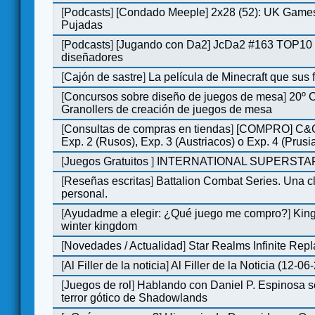
[
Podcasts
]
[Condado Meeple] 2x28 (52): UK Games
Pujadas
[
Podcasts
]
[Jugando con Da2] JcDa2 #163 TOP10 
diseñadores
[
Cajón de sastre
]
La película de Minecraft que sus 
[
Concursos sobre diseño de juegos de mesa
]
20º 
Granollers de creación de juegos de mesa
[
Consultas de compras en tiendas
]
[COMPRO] C&C
Exp. 2 (Rusos), Exp. 3 (Austriacos) o Exp. 4 (Prusi
[
Juegos Gratuitos
]
INTERNATIONAL SUPERSTAR
[
Reseñas escritas
]
Battalion Combat Series. Una cl
personal.
[
Ayudadme a elegir: ¿Qué juego me compro?
]
King
winter kingdom
[
Novedades / Actualidad
]
Star Realms Infinite Repl
[
Al Filler de la noticia
]
Al Filler de la Noticia (12-06
[
Juegos de rol
]
Hablando con Daniel P. Espinosa s
terror gótico de Shadowlands