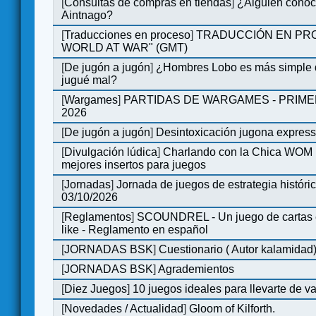
[
Consultas de compras en tiendas
]
¿Alguien conoce
Aintnago?
[
Traducciones en proceso
]
TRADUCCIÓN EN PRO
WORLD AT WAR" (GMT)
[
De jugón a jugón
]
¿Hombres Lobo es más simple q
jugué mal?
[
Wargames
]
PARTIDAS DE WARGAMES - PRIM
2026
[
De jugón a jugón
]
Desintoxicación jugona expres
[
Divulgación lúdica
]
Charlando con la Chica WOM | 
mejores insertos para juegos
[
Jornadas
]
Jornada de juegos de estrategia históri
03/10/2026
[
Reglamentos
]
SCOUNDREL - Un juego de cartas en
like - Reglamento en español
[
JORNADAS BSK
]
Cuestionario ( Autor kalamidad
[
JORNADAS BSK
]
Agrademientos
[
Diez Juegos
]
10 juegos ideales para llevarte de 
[
Novedades / Actualidad
]
Gloom of Kilforth.