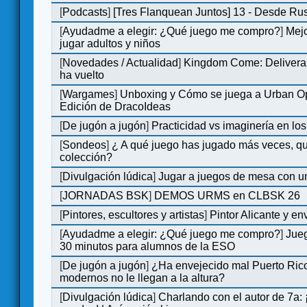
[
Podcasts
]
[Tres Flanquean Juntos] 13 - Desde Ru
[
Ayudadme a elegir: ¿Qué juego me compro?
]
Mejo
jugar adultos y niños
[
Novedades / Actualidad
]
Kingdom Come: Deliveran
ha vuelto
[
Wargames
]
Unboxing y Cómo se juega a Urban Op
Edición de DracoIdeas
[
De jugón a jugón
]
Practicidad vs imaginería en lo
[
Sondeos
]
¿ A qué juego has jugado más veces, qu
colección?
[
Divulgación lúdica
]
Jugar a juegos de mesa con u
[
JORNADAS BSK
]
DEMOS URMS en CLBSK 26
[
Pintores, escultores y artistas
]
Pintor Alicante y en
[
Ayudadme a elegir: ¿Qué juego me compro?
]
Jue
30 minutos para alumnos de la ESO
[
De jugón a jugón
]
¿Ha envejecido mal Puerto Rico
modernos no le llegan a la altura?
[
Divulgación lúdica
]
Charlando con el autor de 7a: