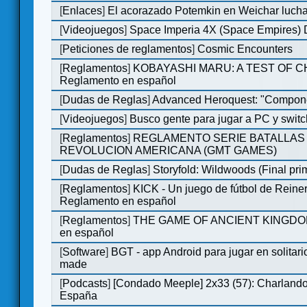
[
Enlaces
]
El acorazado Potemkin en Weichar lucha
[
Videojuegos
]
Space Imperia 4X (Space Empires) D
[
Peticiones de reglamentos
]
Cosmic Encounters
[
Reglamentos
]
KOBAYASHI MARU: A TEST OF 
Reglamento en español
[
Dudas de Reglas
]
Advanced Heroquest: "Compone
[
Videojuegos
]
Busco gente para jugar a PC y switc
[
Reglamentos
]
REGLAMENTO SERIE BATALLAS 
REVOLUCION AMERICANA (GMT GAMES)
[
Dudas de Reglas
]
Storyfold: Wildwoods (Final prim
[
Reglamentos
]
KICK - Un juego de fútbol de Reiner
Reglamento en español
[
Reglamentos
]
THE GAME OF ANCIENT KINGDOM
en español
[
Software
]
BGT - app Android para jugar en solitari
made
[
Podcasts
]
[Condado Meeple] 2x33 (57): Charlan
España