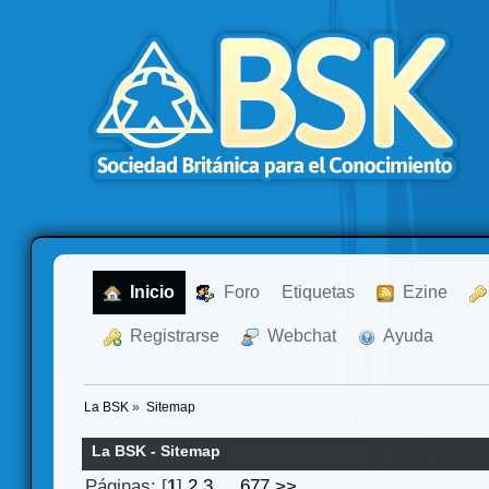
  Inicio
  Foro
Etiquetas
  Ezine
  Registrarse
  Webchat
  Ayuda
La BSK
»
Sitemap
La BSK - Sitemap
Páginas: [
1
]
2
3
...
677
>>