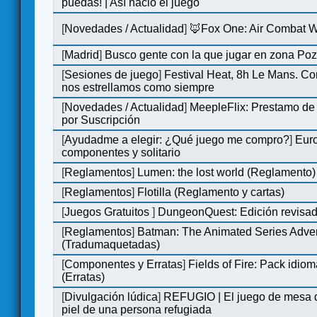
puedas! | Así nació el juego
[
Novedades / Actualidad
]
🦊Fox One: Air Combat 
[
Madrid
]
Busco gente con la que jugar en zona Po
[
Sesiones de juego
]
Festival Heat, 8h Le Mans. C
nos estrellamos como siempre
[
Novedades / Actualidad
]
MeepleFlix: Prestamo de
por Suscripción
[
Ayudadme a elegir: ¿Qué juego me compro?
]
Eur
componentes y solitario
[
Reglamentos
]
Lumen: the lost world (Reglamento)
[
Reglamentos
]
Flotilla (Reglamento y cartas)
[
Juegos Gratuitos
]
DungeonQuest: Edición revisad
[
Reglamentos
]
Batman: The Animated Series Adve
(Tradumaquetadas)
[
Componentes y Erratas
]
Fields of Fire: Pack id
(Erratas)
[
Divulgación lúdica
]
REFUGIO | El juego de mesa q
piel de una persona refugiada