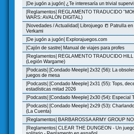
[
De jugón a jugón
]
¿Te interesaría un trivial super
[
Reglamentos
]
REGLAMENTO TRADUCIDO "MOH
WARS: AVALON DIGITAL)
[
Novedades / Actualidad
]
Librojuego 📒 Patrulla en
Verkami
[
De jugón a jugón
]
Explorajuegos.com
[
Cajón de sastre
]
Manual de viajes para profes
[
Reglamentos
]
REGLAMENTO TRADUCIDO HILL
(Legión Wargame)
[
Podcasts
]
[Condado Meeple] 2x32 (56): La obsole
juegos de mesa
[
Podcasts
]
[Condado Meeple] 2x31 (55): Tops, dec
estadísticas mitad 2026
[
Podcasts
]
[Condado Meeple] 2x30 (54): Especial
[
Podcasts
]
[Condado Meeple] 2x29 (53): Charlando
(La Cuenta)
[
Reglamentos
]
BARBAROSSA ARMY GROUP NO
[
Reglamentos
]
CLEAR THE DUNGEON - Un juego 
solitario - Reglamento en español