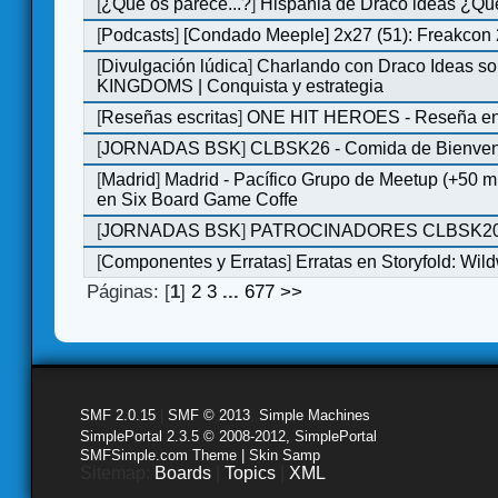
[
¿Qué os parece...?
]
Hispania de Draco ideas ¿Qu
[
Podcasts
]
[Condado Meeple] 2x27 (51): Freakcon
[
Divulgación lúdica
]
Charlando con Draco Ideas s
KINGDOMS | Conquista y estrategia
[
Reseñas escritas
]
ONE HIT HEROES - Reseña en 
[
JORNADAS BSK
]
CLBSK26 - Comida de Bienve
[
Madrid
]
Madrid - Pacífico Grupo de Meetup (+50 
en Six Board Game Coffe
[
JORNADAS BSK
]
PATROCINADORES CLBSK2
[
Componentes y Erratas
]
Erratas en Storyfold: Wi
Páginas: [
1
]
2
3
...
677
>>
SMF 2.0.15
|
SMF © 2013
,
Simple Machines
SimplePortal 2.3.5 © 2008-2012, SimplePortal
SMFSimple.com Theme | Skin Samp
Sitemap:
Boards
|
Topics
|
XML