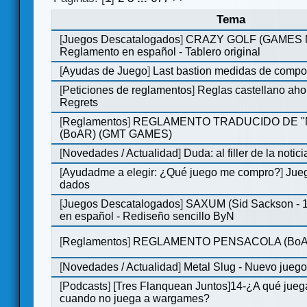
Tema
[
Juegos Descatalogados
]
CRAZY GOLF (GAMES Ma
Reglamento en español - Tablero original
[
Ayudas de Juego
]
Last bastion medidas de comp
[
Peticiones de reglamentos
]
Reglas castellano aho
Regrets
[
Reglamentos
]
REGLAMENTO TRADUCIDO DE 
(BoAR) (GMT GAMES)
[
Novedades / Actualidad
]
Duda: al filler de la notici
[
Ayudadme a elegir: ¿Qué juego me compro?
]
Jueg
dados
[
Juegos Descatalogados
]
SAXUM (Sid Sackson - 
en español - Rediseño sencillo ByN
[
Reglamentos
]
REGLAMENTO PENSACOLA (BoA
[
Novedades / Actualidad
]
Metal Slug - Nuevo jueg
[
Podcasts
]
[Tres Flanquean Juntos]14-¿A qué jue
cuando no juega a wargames?