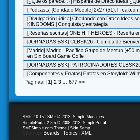
[
¿Qué os parece...?
]
Hispania de Draco ideas ¿Qu
[
Podcasts
]
[Condado Meeple] 2x27 (51): Freakcon
[
Divulgación lúdica
]
Charlando con Draco Ideas s
KINGDOMS | Conquista y estrategia
[
Reseñas escritas
]
ONE HIT HEROES - Reseña en 
[
JORNADAS BSK
]
CLBSK26 - Comida de Bienve
[
Madrid
]
Madrid - Pacífico Grupo de Meetup (+50 
en Six Board Game Coffe
[
JORNADAS BSK
]
PATROCINADORES CLBSK2
[
Componentes y Erratas
]
Erratas en Storyfold: Wi
Páginas: [
1
]
2
3
...
677
>>
SMF 2.0.15
|
SMF © 2013
,
Simple Machines
SimplePortal 2.3.5 © 2008-2012, SimplePortal
SMFSimple.com Theme | Skin Samp
Sitemap:
Boards
|
Topics
|
XML