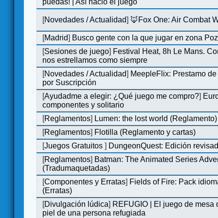
puedas! | Así nació el juego
[
Novedades / Actualidad
]
🦊Fox One: Air Combat 
[
Madrid
]
Busco gente con la que jugar en zona Po
[
Sesiones de juego
]
Festival Heat, 8h Le Mans. C
nos estrellamos como siempre
[
Novedades / Actualidad
]
MeepleFlix: Prestamo de
por Suscripción
[
Ayudadme a elegir: ¿Qué juego me compro?
]
Eur
componentes y solitario
[
Reglamentos
]
Lumen: the lost world (Reglamento)
[
Reglamentos
]
Flotilla (Reglamento y cartas)
[
Juegos Gratuitos
]
DungeonQuest: Edición revisad
[
Reglamentos
]
Batman: The Animated Series Adve
(Tradumaquetadas)
[
Componentes y Erratas
]
Fields of Fire: Pack id
(Erratas)
[
Divulgación lúdica
]
REFUGIO | El juego de mesa q
piel de una persona refugiada