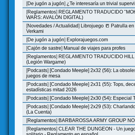
[
De jugón a jugón
]
¿Te interesaría un trivial super
[
Reglamentos
]
REGLAMENTO TRADUCIDO "MOH
WARS: AVALON DIGITAL)
[
Novedades / Actualidad
]
Librojuego 📒 Patrulla en
Verkami
[
De jugón a jugón
]
Explorajuegos.com
[
Cajón de sastre
]
Manual de viajes para profes
[
Reglamentos
]
REGLAMENTO TRADUCIDO HILL
(Legión Wargame)
[
Podcasts
]
[Condado Meeple] 2x32 (56): La obsole
juegos de mesa
[
Podcasts
]
[Condado Meeple] 2x31 (55): Tops, dec
estadísticas mitad 2026
[
Podcasts
]
[Condado Meeple] 2x30 (54): Especial
[
Podcasts
]
[Condado Meeple] 2x29 (53): Charlando
(La Cuenta)
[
Reglamentos
]
BARBAROSSA ARMY GROUP NO
[
Reglamentos
]
CLEAR THE DUNGEON - Un juego 
solitario - Reglamento en español