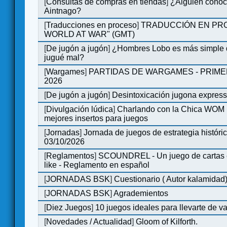
[
Consultas de compras en tiendas
]
¿Alguien conoce
Aintnago?
[
Traducciones en proceso
]
TRADUCCIÓN EN PRO
WORLD AT WAR" (GMT)
[
De jugón a jugón
]
¿Hombres Lobo es más simple q
jugué mal?
[
Wargames
]
PARTIDAS DE WARGAMES - PRIM
2026
[
De jugón a jugón
]
Desintoxicación jugona expres
[
Divulgación lúdica
]
Charlando con la Chica WOM | 
mejores insertos para juegos
[
Jornadas
]
Jornada de juegos de estrategia históri
03/10/2026
[
Reglamentos
]
SCOUNDREL - Un juego de cartas en
like - Reglamento en español
[
JORNADAS BSK
]
Cuestionario ( Autor kalamidad
[
JORNADAS BSK
]
Agrademientos
[
Diez Juegos
]
10 juegos ideales para llevarte de 
[
Novedades / Actualidad
]
Gloom of Kilforth.