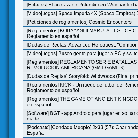
[
Enlaces
]
El acorazado Potemkin en Weichar lucha
[
Videojuegos
]
Space Imperia 4X (Space Empires) D
[
Peticiones de reglamentos
]
Cosmic Encounters
[
Reglamentos
]
KOBAYASHI MARU: A TEST OF 
Reglamento en español
[
Dudas de Reglas
]
Advanced Heroquest: "Compone
[
Videojuegos
]
Busco gente para jugar a PC y switc
[
Reglamentos
]
REGLAMENTO SERIE BATALLAS 
REVOLUCION AMERICANA (GMT GAMES)
[
Dudas de Reglas
]
Storyfold: Wildwoods (Final prim
[
Reglamentos
]
KICK - Un juego de fútbol de Reiner
Reglamento en español
[
Reglamentos
]
THE GAME OF ANCIENT KINGDOM
en español
[
Software
]
BGT - app Android para jugar en solitari
made
[
Podcasts
]
[Condado Meeple] 2x33 (57): Charlan
España