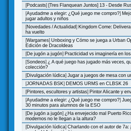
[
Podcasts
]
[Tres Flanquean Juntos] 13 - Desde Ru
[
Ayudadme a elegir: ¿Qué juego me compro?
]
Mejo
jugar adultos y niños
[
Novedades / Actualidad
]
Kingdom Come: Deliveran
ha vuelto
[
Wargames
]
Unboxing y Cómo se juega a Urban Op
Edición de DracoIdeas
[
De jugón a jugón
]
Practicidad vs imaginería en lo
[
Sondeos
]
¿ A qué juego has jugado más veces, qu
colección?
[
Divulgación lúdica
]
Jugar a juegos de mesa con u
[
JORNADAS BSK
]
DEMOS URMS en CLBSK 26
[
Pintores, escultores y artistas
]
Pintor Alicante y en
[
Ayudadme a elegir: ¿Qué juego me compro?
]
Jue
30 minutos para alumnos de la ESO
[
De jugón a jugón
]
¿Ha envejecido mal Puerto Rico
modernos no le llegan a la altura?
[
Divulgación lúdica
]
Charlando con el autor de 7a: