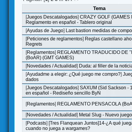
Tema
[
Juegos Descatalogados
]
CRAZY GOLF (GAMES Ma
Reglamento en español - Tablero original
[
Ayudas de Juego
]
Last bastion medidas de comp
[
Peticiones de reglamentos
]
Reglas castellano aho
Regrets
[
Reglamentos
]
REGLAMENTO TRADUCIDO DE 
(BoAR) (GMT GAMES)
[
Novedades / Actualidad
]
Duda: al filler de la notici
[
Ayudadme a elegir: ¿Qué juego me compro?
]
Jueg
dados
[
Juegos Descatalogados
]
SAXUM (Sid Sackson - 
en español - Rediseño sencillo ByN
[
Reglamentos
]
REGLAMENTO PENSACOLA (BoA
[
Novedades / Actualidad
]
Metal Slug - Nuevo jueg
[
Podcasts
]
[Tres Flanquean Juntos]14-¿A qué jue
cuando no juega a wargames?