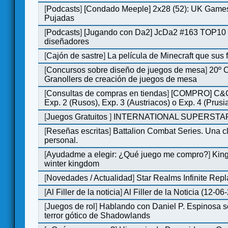
[
Podcasts
]
[Condado Meeple] 2x28 (52): UK Games
Pujadas
[
Podcasts
]
[Jugando con Da2] JcDa2 #163 TOP10 
diseñadores
[
Cajón de sastre
]
La película de Minecraft que sus 
[
Concursos sobre diseño de juegos de mesa
]
20º 
Granollers de creación de juegos de mesa
[
Consultas de compras en tiendas
]
[COMPRO] C&C
Exp. 2 (Rusos), Exp. 3 (Austriacos) o Exp. 4 (Prusi
[
Juegos Gratuitos
]
INTERNATIONAL SUPERSTAR
[
Reseñas escritas
]
Battalion Combat Series. Una cl
personal.
[
Ayudadme a elegir: ¿Qué juego me compro?
]
King
winter kingdom
[
Novedades / Actualidad
]
Star Realms Infinite Repl
[
Al Filler de la noticia
]
Al Filler de la Noticia (12-06
[
Juegos de rol
]
Hablando con Daniel P. Espinosa s
terror gótico de Shadowlands