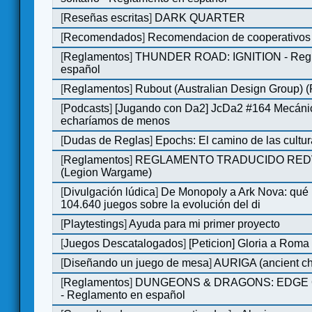
[
Reseñas escritas
]
DARK QUARTER
[
Recomendados
]
Recomendacion de cooperativos 
[
Reglamentos
]
THUNDER ROAD: IGNITION - Regl
español
[
Reglamentos
]
Rubout (Australian Design Group) 
[
Podcasts
]
[Jugando con Da2] JcDa2 #164 Mecáni
echaríamos de menos
[
Dudas de Reglas
]
Epochs: El camino de las cultu
[
Reglamentos
]
REGLAMENTO TRADUCIDO RED
(Legion Wargame)
[
Divulgación lúdica
]
De Monopoly a Ark Nova: qué
104.640 juegos sobre la evolución del di
[
Playtestings
]
Ayuda para mi primer proyecto
[
Juegos Descatalogados
]
[Peticion] Gloria a Roma
[
Diseñando un juego de mesa
]
AURIGA (ancient cha
[
Reglamentos
]
DUNGEONS & DRAGONS: EDGE 
- Reglamento en español