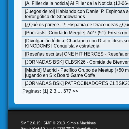
[
Al Filler de la noticia
]
Al Filler de la Noticia (12-06
[
Juegos de rol
]
Hablando con Daniel P. Espinosa s
terror gótico de Shadowlands
[
¿Qué os parece...?
]
Hispania de Draco ideas ¿Qu
[
Podcasts
]
[Condado Meeple] 2x27 (51): Freakcon
[
Divulgación lúdica
]
Charlando con Draco Ideas s
KINGDOMS | Conquista y estrategia
[
Reseñas escritas
]
ONE HIT HEROES - Reseña en 
[
JORNADAS BSK
]
CLBSK26 - Comida de Bienve
[
Madrid
]
Madrid - Pacífico Grupo de Meetup (+50 
jugando en Six Board Game Coffe
[
JORNADAS BSK
]
PATROCINADORES CLBSK2
Páginas: [
1
]
2
3
...
677
>>
SMF 2.0.15
|
SMF © 2013
,
Simple Machines
SimplePortal 2.3.5 © 2008-2012, SimplePortal