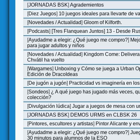
[
JORNADAS BSK
]
Agrademientos
[
Diez Juegos
]
10 juegos ideales para llevarte de 
[
Novedades / Actualidad
]
Gloom of Kilforth.
[
Podcasts
]
[Tres Flanquean Juntos] 13 - Desde Ru
[
Ayudadme a elegir: ¿Qué juego me compro?
]
Mejo
para jugar adultos y niños
[
Novedades / Actualidad
]
Kingdom Come: Delivera
Chvátil ha vuelto
[
Wargames
]
Unboxing y Cómo se juega a Urban Op
Edición de DracoIdeas
[
De jugón a jugón
]
Practicidad vs imaginería en lo
[
Sondeos
]
¿ A qué juego has jugado más veces, qu
colección?
[
Divulgación lúdica
]
Jugar a juegos de mesa con u
[
JORNADAS BSK
]
DEMOS URMS en CLBSK 26
[
Pintores, escultores y artistas
]
Pintor Alicante y en
[
Ayudadme a elegir: ¿Qué juego me compro?
]
Jue
30 minutos para alumnos de la ESO