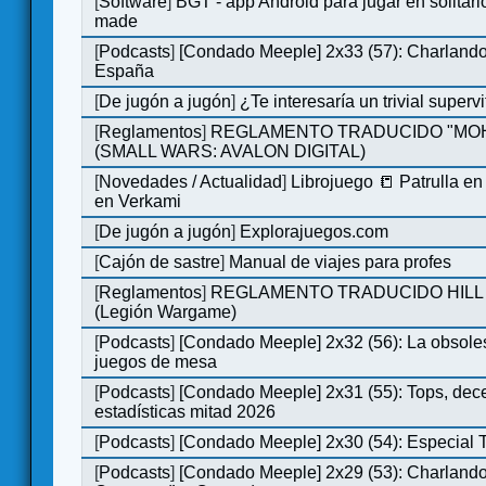
[
Software
]
BGT - app Android para jugar en solitari
made
[
Podcasts
]
[Condado Meeple] 2x33 (57): Charlan
España
[
De jugón a jugón
]
¿Te interesaría un trivial super
[
Reglamentos
]
REGLAMENTO TRADUCIDO "MO
(SMALL WARS: AVALON DIGITAL)
[
Novedades / Actualidad
]
Librojuego 📒 Patrulla en
en Verkami
[
De jugón a jugón
]
Explorajuegos.com
[
Cajón de sastre
]
Manual de viajes para profes
[
Reglamentos
]
REGLAMENTO TRADUCIDO HILL
(Legión Wargame)
[
Podcasts
]
[Condado Meeple] 2x32 (56): La obsole
juegos de mesa
[
Podcasts
]
[Condado Meeple] 2x31 (55): Tops, dec
estadísticas mitad 2026
[
Podcasts
]
[Condado Meeple] 2x30 (54): Especial
[
Podcasts
]
[Condado Meeple] 2x29 (53): Charlando