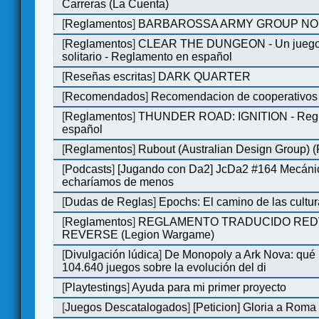
Carreras (La Cuenta)
[
Reglamentos
]
BARBAROSSA ARMY GROUP NO
[
Reglamentos
]
CLEAR THE DUNGEON - Un juego 
solitario - Reglamento en español
[
Reseñas escritas
]
DARK QUARTER
[
Recomendados
]
Recomendacion de cooperativos 
[
Reglamentos
]
THUNDER ROAD: IGNITION - Regl
español
[
Reglamentos
]
Rubout (Australian Design Group) 
[
Podcasts
]
[Jugando con Da2] JcDa2 #164 Mecáni
echaríamos de menos
[
Dudas de Reglas
]
Epochs: El camino de las cultu
[
Reglamentos
]
REGLAMENTO TRADUCIDO RED
REVERSE (Legion Wargame)
[
Divulgación lúdica
]
De Monopoly a Ark Nova: qué
104.640 juegos sobre la evolución del di
[
Playtestings
]
Ayuda para mi primer proyecto
[
Juegos Descatalogados
]
[Peticion] Gloria a Roma