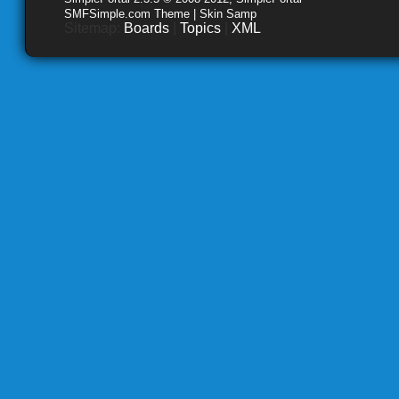
SMFSimple.com Theme | Skin Samp
Sitemap:
Boards
|
Topics
|
XML