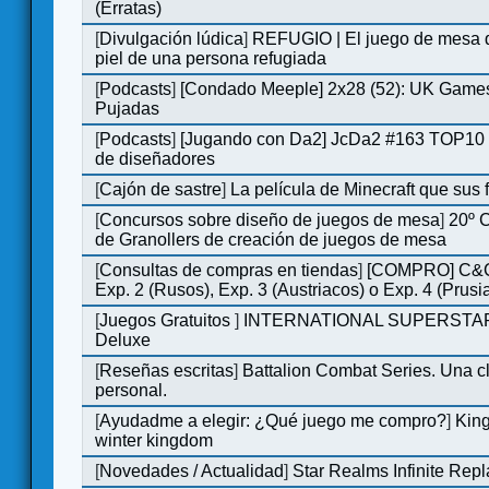
(Erratas)
[
Divulgación lúdica
]
REFUGIO | El juego de mesa q
piel de una persona refugiada
[
Podcasts
]
[Condado Meeple] 2x28 (52): UK Games
Pujadas
[
Podcasts
]
[Jugando con Da2] JcDa2 #163 TOP10 
de diseñadores
[
Cajón de sastre
]
La película de Minecraft que sus 
[
Concursos sobre diseño de juegos de mesa
]
20º 
de Granollers de creación de juegos de mesa
[
Consultas de compras en tiendas
]
[COMPRO] C&C
Exp. 2 (Rusos), Exp. 3 (Austriacos) o Exp. 4 (Prusi
[
Juegos Gratuitos
]
INTERNATIONAL SUPERSTA
Deluxe
[
Reseñas escritas
]
Battalion Combat Series. Una cl
personal.
[
Ayudadme a elegir: ¿Qué juego me compro?
]
King
winter kingdom
[
Novedades / Actualidad
]
Star Realms Infinite Repl