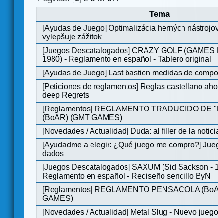
Tema
[
Ayudas de Juego
]
Optimalizácia herných nástrojo
vylepšuje zážitok
[
Juegos Descatalogados
]
CRAZY GOLF (GAMES M
1980) - Reglamento en español - Tablero original
[
Ayudas de Juego
]
Last bastion medidas de comp
[
Peticiones de reglamentos
]
Reglas castellano aho
deep Regrets
[
Reglamentos
]
REGLAMENTO TRADUCIDO DE 
(BoAR) (GMT GAMES)
[
Novedades / Actualidad
]
Duda: al filler de la notici
[
Ayudadme a elegir: ¿Qué juego me compro?
]
Jueg
dados
[
Juegos Descatalogados
]
SAXUM (Sid Sackson - 
Reglamento en español - Rediseño sencillo ByN
[
Reglamentos
]
REGLAMENTO PENSACOLA (BoA
GAMES)
[
Novedades / Actualidad
]
Metal Slug - Nuevo jueg