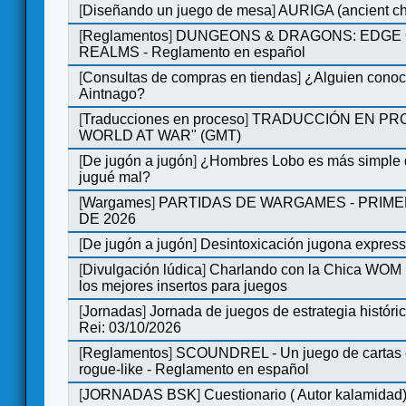
[
Diseñando un juego de mesa
]
AURIGA (ancient cha
[
Reglamentos
]
DUNGEONS & DRAGONS: EDGE 
REALMS - Reglamento en español
[
Consultas de compras en tiendas
]
¿Alguien conoce
Aintnago?
[
Traducciones en proceso
]
TRADUCCIÓN EN PRO
WORLD AT WAR" (GMT)
[
De jugón a jugón
]
¿Hombres Lobo es más simple q
jugué mal?
[
Wargames
]
PARTIDAS DE WARGAMES - PRIM
DE 2026
[
De jugón a jugón
]
Desintoxicación jugona expres
[
Divulgación lúdica
]
Charlando con la Chica WOM |
los mejores insertos para juegos
[
Jornadas
]
Jornada de juegos de estrategia históri
Rei: 03/10/2026
[
Reglamentos
]
SCOUNDREL - Un juego de cartas e
rogue-like - Reglamento en español
[
JORNADAS BSK
]
Cuestionario ( Autor kalamidad