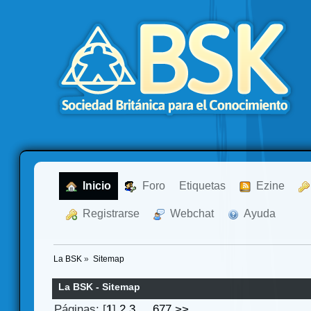
  Inicio
  Foro
Etiquetas
  Ezine
  Registrarse
  Webchat
  Ayuda
La BSK
»
Sitemap
La BSK - Sitemap
Páginas: [
1
]
2
3
...
677
>>