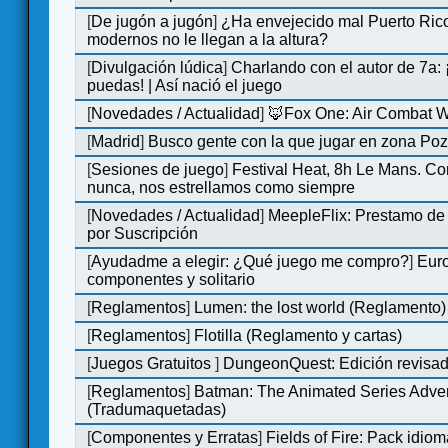
[
De jugón a jugón
]
¿Ha envejecido mal Puerto Rico
modernos no le llegan a la altura?
[
Divulgación lúdica
]
Charlando con el autor de 7a:
puedas! | Así nació el juego
[
Novedades / Actualidad
]
🦊Fox One: Air Combat 
[
Madrid
]
Busco gente con la que jugar en zona Po
[
Sesiones de juego
]
Festival Heat, 8h Le Mans. C
nunca, nos estrellamos como siempre
[
Novedades / Actualidad
]
MeepleFlix: Prestamo de
por Suscripción
[
Ayudadme a elegir: ¿Qué juego me compro?
]
Eur
componentes y solitario
[
Reglamentos
]
Lumen: the lost world (Reglamento)
[
Reglamentos
]
Flotilla (Reglamento y cartas)
[
Juegos Gratuitos
]
DungeonQuest: Edición revisad
[
Reglamentos
]
Batman: The Animated Series Adve
(Tradumaquetadas)
[
Componentes y Erratas
]
Fields of Fire: Pack id