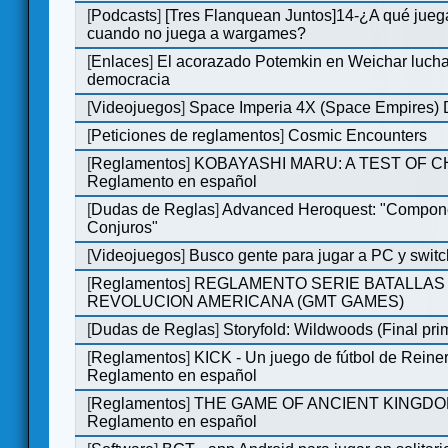
[
Podcasts
]
[Tres Flanquean Juntos]14-¿A qué jue
cuando no juega a wargames?
[
Enlaces
]
El acorazado Potemkin en Weichar lucha
democracia
[
Videojuegos
]
Space Imperia 4X (Space Empires) D
[
Peticiones de reglamentos
]
Cosmic Encounters
[
Reglamentos
]
KOBAYASHI MARU: A TEST OF 
Reglamento en español
[
Dudas de Reglas
]
Advanced Heroquest: "Compon
Conjuros"
[
Videojuegos
]
Busco gente para jugar a PC y switc
[
Reglamentos
]
REGLAMENTO SERIE BATALLAS 
REVOLUCION AMERICANA (GMT GAMES)
[
Dudas de Reglas
]
Storyfold: Wildwoods (Final prim
[
Reglamentos
]
KICK - Un juego de fútbol de Reiner
Reglamento en español
[
Reglamentos
]
THE GAME OF ANCIENT KINGDO
Reglamento en español