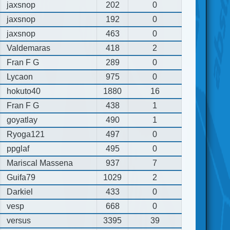
jaxsnop
202
0
jaxsnop
192
0
jaxsnop
463
0
Valdemaras
418
2
Fran F G
289
0
Lycaon
975
0
hokuto40
1880
16
Fran F G
438
1
goyatlay
490
1
Ryoga121
497
0
ppglaf
495
0
Mariscal Massena
937
7
Guifa79
1029
2
Darkiel
433
0
vesp
668
0
versus
3395
39