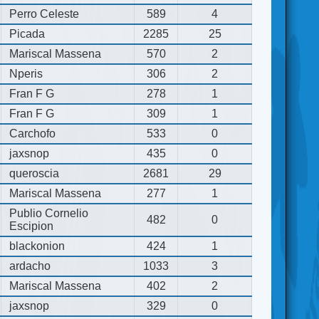
Perro Celeste
589
4
Picada
2285
25
Mariscal Massena
570
2
Nperis
306
2
Fran F G
278
1
Fran F G
309
1
Carchofo
533
0
jaxsnop
435
0
queroscia
2681
29
Mariscal Massena
277
1
Publio Cornelio
482
0
Escipion
blackonion
424
1
ardacho
1033
3
Mariscal Massena
402
2
jaxsnop
329
0