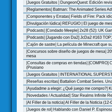
[
Juegos Gratuitos
]
DungeonQuest: Edición revis
[
Reglamentos
]
Batman: The Animated Series Ad
[
Componentes y Erratas
]
Fields of Fire: Pack i
[
Divulgación lúdica
]
REFUGIO | El juego de mesa
[
Podcasts
]
[Condado Meeple] 2x28 (52): UK Ga
[
Podcasts
]
[Jugando con Da2] JcDa2 #163 TOP1
[
Cajón de sastre
]
La película de Minecraft que s
[
Concursos sobre diseño de juegos de mesa
]
20
mesa
[
Consultas de compras en tiendas
]
[COMPRO] C&C
(Prusiano
[
Juegos Gratuitos
]
INTERNATIONAL SUPERST
[
Reseñas escritas
]
Battalion Combat Series. Una
[
Ayudadme a elegir: ¿Qué juego me compro?
]
K
[
Novedades / Actualidad
]
Star Realms Infinite Re
[
Al Filler de la noticia
]
Al Filler de la Noticia (12
[
Juegos de rol
]
Hablando con Daniel P. Espinosa