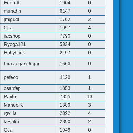
Endreth
1904
0
muradin
6147
0
jmiguel
1762
2
Oca
1957
4
jaxsnop
7790
0
Ryoga121
5824
0
Hollyhock
2197
0
Fira JugarxJugar
1663
0
pefeco
1120
1
osanfep
1853
1
Pavlo
7855
13
ManuelK
1889
3
rgvilla
2392
4
kesulin
2890
2
Oca
1949
0