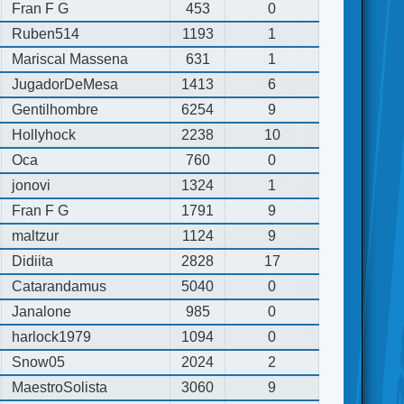
Fran F G
453
0
Ruben514
1193
1
Mariscal Massena
631
1
JugadorDeMesa
1413
6
Gentilhombre
6254
9
Hollyhock
2238
10
Oca
760
0
jonovi
1324
1
Fran F G
1791
9
maltzur
1124
9
Didiita
2828
17
Catarandamus
5040
0
Janalone
985
0
harlock1979
1094
0
Snow05
2024
2
MaestroSolista
3060
9