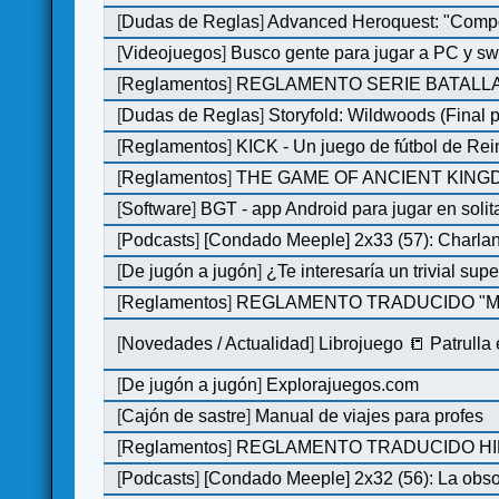
[
Dudas de Reglas
]
Advanced Heroquest: "Comp
[
Videojuegos
]
Busco gente para jugar a PC y sw
[
Reglamentos
]
REGLAMENTO SERIE BATALLA
[
Dudas de Reglas
]
Storyfold: Wildwoods (Final p
[
Reglamentos
]
KICK - Un juego de fútbol de Re
[
Reglamentos
]
THE GAME OF ANCIENT KINGDO
[
Software
]
BGT - app Android para jugar en solit
[
Podcasts
]
[Condado Meeple] 2x33 (57): Char
[
De jugón a jugón
]
¿Te interesaría un trivial su
[
Reglamentos
]
REGLAMENTO TRADUCIDO "MO
[
Novedades / Actualidad
]
Librojuego 📒 Patrulla
[
De jugón a jugón
]
Explorajuegos.com
[
Cajón de sastre
]
Manual de viajes para profes
[
Reglamentos
]
REGLAMENTO TRADUCIDO HILL
[
Podcasts
]
[Condado Meeple] 2x32 (56): La obs