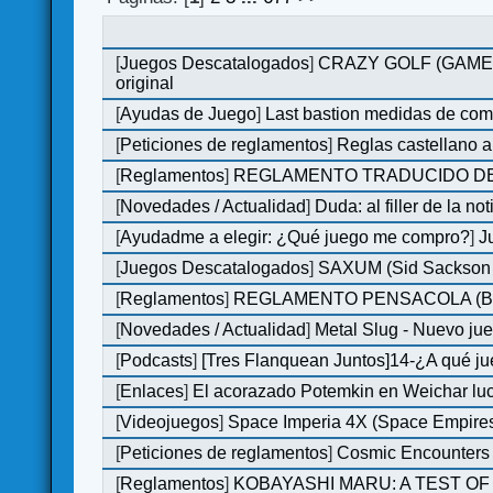
[
Juegos Descatalogados
]
CRAZY GOLF (GAMES M
original
[
Ayudas de Juego
]
Last bastion medidas de co
[
Peticiones de reglamentos
]
Reglas castellano 
[
Reglamentos
]
REGLAMENTO TRADUCIDO DE
[
Novedades / Actualidad
]
Duda: al filler de la not
[
Ayudadme a elegir: ¿Qué juego me compro?
]
J
[
Juegos Descatalogados
]
SAXUM (Sid Sackson -
[
Reglamentos
]
REGLAMENTO PENSACOLA (B
[
Novedades / Actualidad
]
Metal Slug - Nuevo ju
[
Podcasts
]
[Tres Flanquean Juntos]14-¿A qué 
[
Enlaces
]
El acorazado Potemkin en Weichar luc
[
Videojuegos
]
Space Imperia 4X (Space Empires)
[
Peticiones de reglamentos
]
Cosmic Encounters
[
Reglamentos
]
KOBAYASHI MARU: A TEST OF 