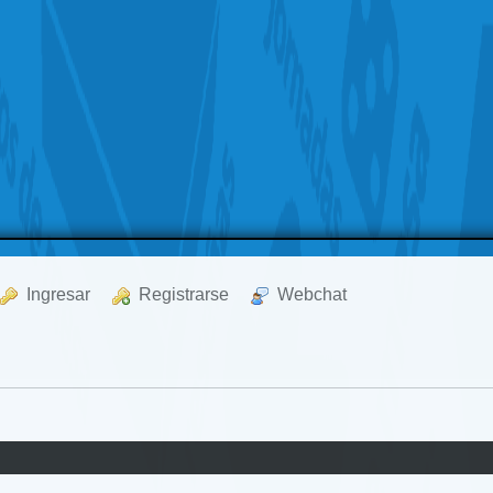
  Ingresar
  Registrarse
  Webchat