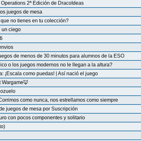
Operations 2ª Edición de DracoIdeas
 los juegos de mesa
que no tienes en tu colección?
 un ciego
6
 envios
uegos de menos de 30 minutos para alumnos de la ESO
co o los juegos modernos no le llegan a la altura?
a: ¡Escala como puedas! | Así nació el juego
at Wargame🦊
Pozuelo
 Corrimos como nunca, nos estrellamos como siempre
de juegos de mesa por Suscripción
uro con pocos componentes y solitario
to)