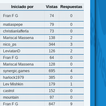
Iniciado por
Vistas
Respuestas
Fran F G
74
0
matiaspepe
79
0
christianlafferla
73
0
Mariscal Massena
138
2
nico_ps
344
3
LeviatanD
126
2
Fran F G
64
0
Mariscal Massena
128
0
synergic.games
695
4
harlock1979
385
0
Lev Mishkin
179
1
castrol
152
0
mountain
97
0
Fran F G
847
9