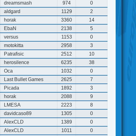
dreamsmash
974
0
aldgard
1129
2
horak
3360
14
EbaN
2138
5
versus
1153
0
motokitta
2958
3
Patrafisic
2512
10
herosilence
6235
38
Oca
1032
0
Last Bullet Games
2625
7
Picada
1892
3
horak
2088
9
LMESA
2223
8
davidcaso89
1305
0
AlexCLD
1389
0
AlexCLD
1011
0