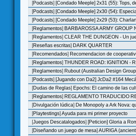
[
Podcasts
]
[Condado Meeple] 2x31 (55): Tops, d
[
Podcasts
]
[Condado Meeple] 2x30 (54): Especi
[
Podcasts
]
[Condado Meeple] 2x29 (53): Charlan
[
Reglamentos
]
BARBAROSSA ARMY GROUP N
[
Reglamentos
]
CLEAR THE DUNGEON - Un juego 
[
Reseñas escritas
]
DARK QUARTER
[
Recomendados
]
Recomendacion de cooperativ
[
Reglamentos
]
THUNDER ROAD: IGNITION - Re
[
Reglamentos
]
Rubout (Australian Design Group
[
Podcasts
]
[Jugando con Da2] JcDa2 #164 Mecá
[
Dudas de Reglas
]
Epochs: El camino de las cul
[
Reglamentos
]
REGLAMENTO TRADUCIDO RED
[
Divulgación lúdica
]
De Monopoly a Ark Nova: qu
[
Playtestings
]
Ayuda para mi primer proyecto
[
Juegos Descatalogados
]
[Peticion] Gloria a Ro
[
Diseñando un juego de mesa
]
AURIGA (ancient 