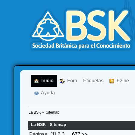
  Inicio
  Foro
Etiquetas
  Ezine
  Ayuda
La BSK
»
Sitemap
La BSK - Sitemap
Páginas: [
1
]
2
3
...
677
>>