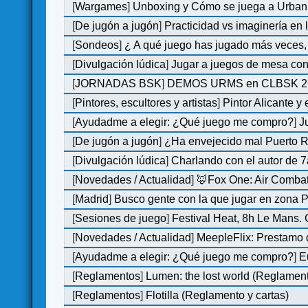
[
Wargames
]
Unboxing y Cómo se juega a Urban 
[
De jugón a jugón
]
Practicidad vs imaginería en
[
Sondeos
]
¿ A qué juego has jugado más veces, 
[
Divulgación lúdica
]
Jugar a juegos de mesa con
[
JORNADAS BSK
]
DEMOS URMS en CLBSK 2
[
Pintores, escultores y artistas
]
Pintor Alicante y
[
Ayudadme a elegir: ¿Qué juego me compro?
]
J
[
De jugón a jugón
]
¿Ha envejecido mal Puerto Ri
[
Divulgación lúdica
]
Charlando con el autor de 7
[
Novedades / Actualidad
]
🦊Fox One: Air Comb
[
Madrid
]
Busco gente con la que jugar en zona 
[
Sesiones de juego
]
Festival Heat, 8h Le Mans.
[
Novedades / Actualidad
]
MeepleFlix: Prestamo 
[
Ayudadme a elegir: ¿Qué juego me compro?
]
E
[
Reglamentos
]
Lumen: the lost world (Reglamen
[
Reglamentos
]
Flotilla (Reglamento y cartas)