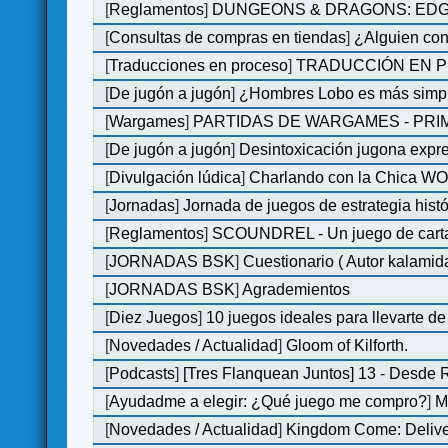
[
Reglamentos
]
DUNGEONS & DRAGONS: EDGE 
[
Consultas de compras en tiendas
]
¿Alguien con
[
Traducciones en proceso
]
TRADUCCIÓN EN P
[
De jugón a jugón
]
¿Hombres Lobo es más simple
[
Wargames
]
PARTIDAS DE WARGAMES - PRI
[
De jugón a jugón
]
Desintoxicación jugona expr
[
Divulgación lúdica
]
Charlando con la Chica WOM 
[
Jornadas
]
Jornada de juegos de estrategia hist
[
Reglamentos
]
SCOUNDREL - Un juego de cartas 
[
JORNADAS BSK
]
Cuestionario ( Autor kalamid
[
JORNADAS BSK
]
Agrademientos
[
Diez Juegos
]
10 juegos ideales para llevarte d
[
Novedades / Actualidad
]
Gloom of Kilforth.
[
Podcasts
]
[Tres Flanquean Juntos] 13 - Desde
[
Ayudadme a elegir: ¿Qué juego me compro?
]
M
[
Novedades / Actualidad
]
Kingdom Come: Deliver