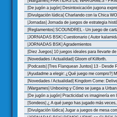
[
Wargames
]
PARTIDAS DE WARGAMES - PRI
[
De jugón a jugón
]
Desintoxicación jugona expr
[
Divulgación lúdica
]
Charlando con la Chica WOM 
[
Jornadas
]
Jornada de juegos de estrategia hist
[
Reglamentos
]
SCOUNDREL - Un juego de cartas 
[
JORNADAS BSK
]
Cuestionario ( Autor kalamid
[
JORNADAS BSK
]
Agrademientos
[
Diez Juegos
]
10 juegos ideales para llevarte d
[
Novedades / Actualidad
]
Gloom of Kilforth.
[
Podcasts
]
[Tres Flanquean Juntos] 13 - Desde
[
Ayudadme a elegir: ¿Qué juego me compro?
]
M
[
Novedades / Actualidad
]
Kingdom Come: Deliver
[
Wargames
]
Unboxing y Cómo se juega a Urban 
[
De jugón a jugón
]
Practicidad vs imaginería en
[
Sondeos
]
¿ A qué juego has jugado más veces, 
[
Divulgación lúdica
]
Jugar a juegos de mesa con