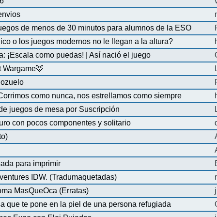
6
 envios
uegos de menos de 30 minutos para alumnos de la ESO
co o los juegos modernos no le llegan a la altura?
a: ¡Escala como puedas! | Así nació el juego
at Wargame🦊
Pozuelo
 Corrimos como nunca, nos estrellamos como siempre
de juegos de mesa por Suscripción
uro con pocos componentes y solitario
to)
ada para imprimir
ventures IDW. (Tradumaquetadas)
dioma MasQueOca (Erratas)
 que te pone en la piel de una persona refugiada