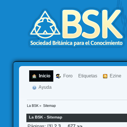
  Inicio
  Foro
Etiquetas
  Ezine
  Ayuda
La BSK
»
Sitemap
La BSK - Sitemap
Páginas: [
1
]
2
3
...
677
>>