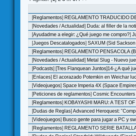
[
Reglamentos
]
REGLAMENTO TRADUCIDO DE
[
Novedades / Actualidad
]
Duda: al filler de la not
[
Ayudadme a elegir: ¿Qué juego me compro?
]
J
[
Juegos Descatalogados
]
SAXUM (Sid Sackson -
[
Reglamentos
]
REGLAMENTO PENSACOLA (B
[
Novedades / Actualidad
]
Metal Slug - Nuevo ju
[
Podcasts
]
[Tres Flanquean Juntos]14-¿A qué 
[
Enlaces
]
El acorazado Potemkin en Weichar luc
[
Videojuegos
]
Space Imperia 4X (Space Empires)
[
Peticiones de reglamentos
]
Cosmic Encounters
[
Reglamentos
]
KOBAYASHI MARU: A TEST OF 
[
Dudas de Reglas
]
Advanced Heroquest: "Comp
[
Videojuegos
]
Busco gente para jugar a PC y sw
[
Reglamentos
]
REGLAMENTO SERIE BATALLA