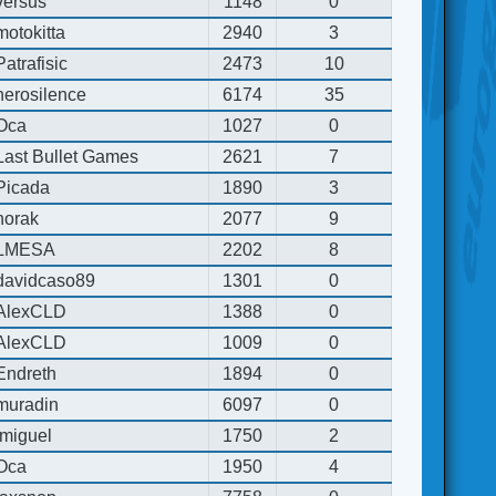
versus
1148
0
motokitta
2940
3
Patrafisic
2473
10
herosilence
6174
35
Oca
1027
0
Last Bullet Games
2621
7
Picada
1890
3
horak
2077
9
LMESA
2202
8
davidcaso89
1301
0
AlexCLD
1388
0
AlexCLD
1009
0
Endreth
1894
0
muradin
6097
0
jmiguel
1750
2
Oca
1950
4