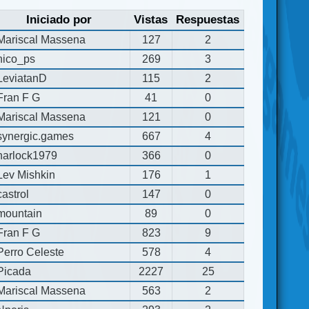
Iniciado por
Vistas
Respuestas
Mariscal Massena
127
2
nico_ps
269
3
LeviatanD
115
2
Fran F G
41
0
Mariscal Massena
121
0
synergic.games
667
4
harlock1979
366
0
Lev Mishkin
176
1
castrol
147
0
mountain
89
0
Fran F G
823
9
Perro Celeste
578
4
Picada
2227
25
Mariscal Massena
563
2