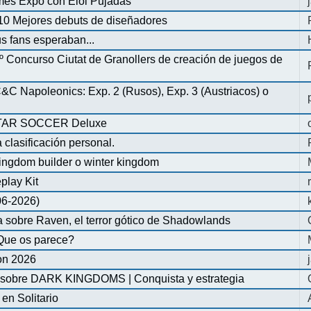
mes Expo con Eloi Pujadas
0 Mejores debuts de diseñadores
us fans esperaban...
º Concurso Ciutat de Granollers de creación de juegos de
 Napoleonics: Exp. 2 (Rusos), Exp. 3 (Austriacos) o
AR SOCCER Deluxe
 clasificación personal.
ingdom builder o winter kingdom
play Kit
-06-2026)
 sobre Raven, el terror gótico de Shadowlands
Que os parece?
on 2026
 sobre DARK KINGDOMS | Conquista y estrategia
n Solitario