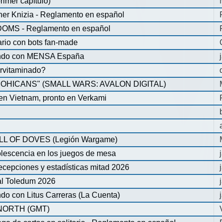
rimer capítulo)
iner Knizia - Reglamento en español
MS - Reglamento en español
ario con bots fan-made
lando con MENSA España
pervitaminado?
HICANS" (SMALL WARS: AVALON DIGITAL)
 en Vietnam, pronto en Verkami
 OF DOVES (Legión Wargame)
olescencia en los juegos de mesa
ecepciones y estadísticas mitad 2026
al Toledum 2026
do con Litus Carreras (La Cuenta)
ORTH (GMT)