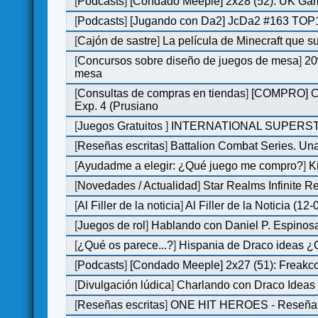
[
Podcasts
]
[Condado Meeple] 2x28 (52): UK Ga
[
Podcasts
]
[Jugando con Da2] JcDa2 #163 TOP1
[
Cajón de sastre
]
La película de Minecraft que s
[
Concursos sobre diseño de juegos de mesa
]
20
mesa
[
Consultas de compras en tiendas
]
[COMPRO] C&C
Exp. 4 (Prusiano
[
Juegos Gratuitos
]
INTERNATIONAL SUPERST
[
Reseñas escritas
]
Battalion Combat Series. Una
[
Ayudadme a elegir: ¿Qué juego me compro?
]
K
[
Novedades / Actualidad
]
Star Realms Infinite Re
[
Al Filler de la noticia
]
Al Filler de la Noticia (12
[
Juegos de rol
]
Hablando con Daniel P. Espinosa
[
¿Qué os parece...?
]
Hispania de Draco ideas ¿
[
Podcasts
]
[Condado Meeple] 2x27 (51): Freakc
[
Divulgación lúdica
]
Charlando con Draco Ideas
[
Reseñas escritas
]
ONE HIT HEROES - Reseña e