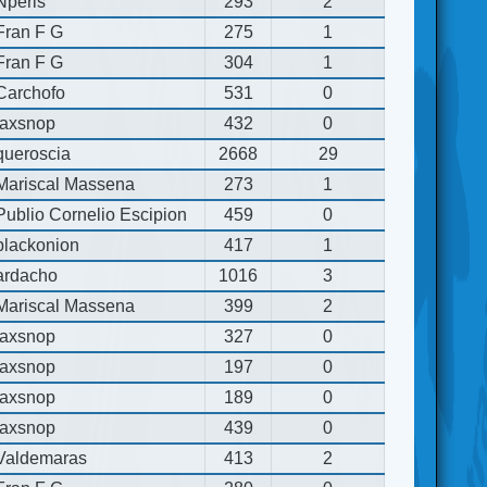
Nperis
293
2
Fran F G
275
1
Fran F G
304
1
Carchofo
531
0
jaxsnop
432
0
queroscia
2668
29
Mariscal Massena
273
1
Publio Cornelio Escipion
459
0
blackonion
417
1
ardacho
1016
3
Mariscal Massena
399
2
jaxsnop
327
0
jaxsnop
197
0
jaxsnop
189
0
jaxsnop
439
0
Valdemaras
413
2