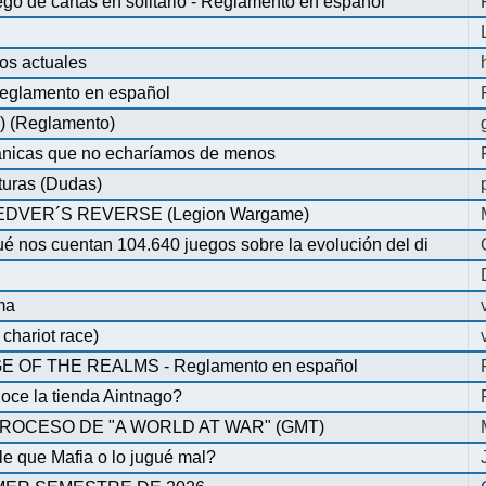
de cartas en solitario - Reglamento en español
os actuales
glamento en español
) (Reglamento)
nicas que no echaríamos de menos
turas (Dudas)
VER´S REVERSE (Legion Wargame)
é nos cuentan 104.640 juegos sobre la evolución del di
ma
chariot race)
OF THE REALMS - Reglamento en español
oce la tienda Aintnago?
ROCESO DE "A WORLD AT WAR" (GMT)
 que Mafia o lo jugué mal?