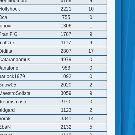
Gentilhombre
6188
9
Hollyhock
2221
10
Oca
755
0
jonovi
1306
1
Fran F G
1787
9
maltzur
1117
9
Didiita
2807
17
Catarandamus
4979
0
Janalone
983
0
harlock1979
1092
0
Snow05
2020
2
MaestroSolista
3059
9
dreamsmash
970
0
aldgard
1123
2
horak
3341
14
EbaN
2132
5