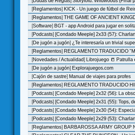
[
Dudas de Reglas
]
Storyfold: Wildwoods (Final p
[
Reglamentos
]
KICK - Un juego de fútbol de Re
[
Reglamentos
]
THE GAME OF ANCIENT KINGDO
[
Software
]
BGT - app Android para jugar en solit
[
Podcasts
]
[Condado Meeple] 2x33 (57): Char
[
De jugón a jugón
]
¿Te interesaría un trivial su
[
Reglamentos
]
REGLAMENTO TRADUCIDO "MO
[
Novedades / Actualidad
]
Librojuego 📒 Patrulla
[
De jugón a jugón
]
Explorajuegos.com
[
Cajón de sastre
]
Manual de viajes para profes
[
Reglamentos
]
REGLAMENTO TRADUCIDO HILL
[
Podcasts
]
[Condado Meeple] 2x32 (56): La obs
[
Podcasts
]
[Condado Meeple] 2x31 (55): Tops, d
[
Podcasts
]
[Condado Meeple] 2x30 (54): Especi
[
Podcasts
]
[Condado Meeple] 2x29 (53): Charlan
[
Reglamentos
]
BARBAROSSA ARMY GROUP N