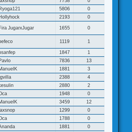
jaxsnop
7758
0
Ryoga121
5806
0
Hollyhock
2193
0
Fira JugarxJugar
1655
0
pefeco
1119
1
osanfep
1847
1
Pavlo
7836
13
ManuelK
1881
3
rgvilla
2388
4
kesulin
2880
2
Oca
1948
0
ManuelK
3459
12
jaxsnop
1299
0
Oca
1788
0
Ananda
1881
0