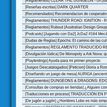
[
Reglamentos
]
CLEAR THE DUNGEON - Un juego 
[
Reseñas escritas
]
DARK QUARTER
[
Recomendados
]
Recomendacion de cooperativ
[
Reglamentos
]
THUNDER ROAD: IGNITION - Re
[
Reglamentos
]
Rubout (Australian Design Group
[
Podcasts
]
[Jugando con Da2] JcDa2 #164 Mecá
[
Dudas de Reglas
]
Epochs: El camino de las cul
[
Reglamentos
]
REGLAMENTO TRADUCIDO RED
[
Divulgación lúdica
]
De Monopoly a Ark Nova: qu
[
Playtestings
]
Ayuda para mi primer proyecto
[
Juegos Descatalogados
]
[Peticion] Gloria a Ro
[
Diseñando un juego de mesa
]
AURIGA (ancient 
[
Reglamentos
]
DUNGEONS & DRAGONS: EDGE 
[
Consultas de compras en tiendas
]
¿Alguien con
[
Traducciones en proceso
]
TRADUCCIÓN EN P
[
De jugón a jugón
]
¿Hombres Lobo es más simple