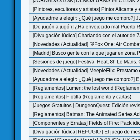
[
JORNADAS BSK
]
DEMOS URMS en CLBSK 2
[
Pintores, escultores y artistas
]
Pintor Alicante y
[
Ayudadme a elegir: ¿Qué juego me compro?
]
J
[
De jugón a jugón
]
¿Ha envejecido mal Puerto Ri
[
Divulgación lúdica
]
Charlando con el autor de 7
[
Novedades / Actualidad
]
🦊Fox One: Air Comb
[
Madrid
]
Busco gente con la que jugar en zona 
[
Sesiones de juego
]
Festival Heat, 8h Le Mans.
[
Novedades / Actualidad
]
MeepleFlix: Prestamo 
[
Ayudadme a elegir: ¿Qué juego me compro?
]
E
[
Reglamentos
]
Lumen: the lost world (Reglamen
[
Reglamentos
]
Flotilla (Reglamento y cartas)
[
Juegos Gratuitos
]
DungeonQuest: Edición revis
[
Reglamentos
]
Batman: The Animated Series Ad
[
Componentes y Erratas
]
Fields of Fire: Pack i
[
Divulgación lúdica
]
REFUGIO | El juego de mesa