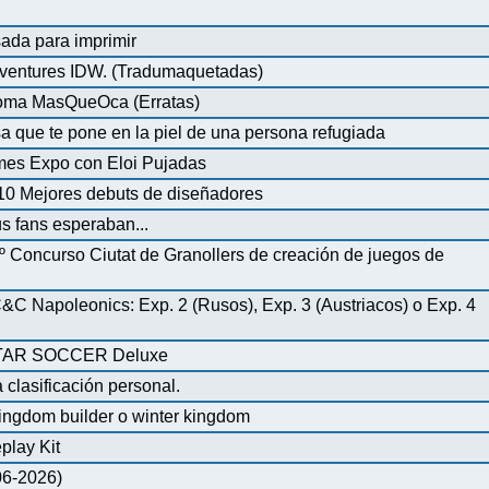
ada para imprimir
ventures IDW. (Tradumaquetadas)
dioma MasQueOca (Erratas)
 que te pone en la piel de una persona refugiada
mes Expo con Eloi Pujadas
0 Mejores debuts de diseñadores
us fans esperaban...
º Concurso Ciutat de Granollers de creación de juegos de
 Napoleonics: Exp. 2 (Rusos), Exp. 3 (Austriacos) o Exp. 4
AR SOCCER Deluxe
 clasificación personal.
ingdom builder o winter kingdom
play Kit
-06-2026)