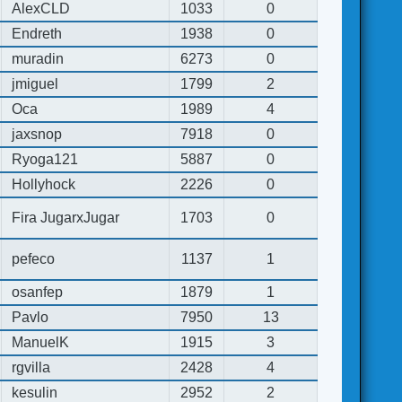
AlexCLD
1033
0
Endreth
1938
0
muradin
6273
0
jmiguel
1799
2
Oca
1989
4
jaxsnop
7918
0
Ryoga121
5887
0
Hollyhock
2226
0
Fira JugarxJugar
1703
0
pefeco
1137
1
osanfep
1879
1
Pavlo
7950
13
ManuelK
1915
3
rgvilla
2428
4
kesulin
2952
2