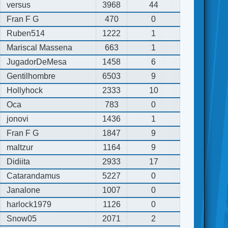
versus
3968
44
Fran F G
470
0
Ruben514
1222
1
Mariscal Massena
663
1
JugadorDeMesa
1458
6
Gentilhombre
6503
9
Hollyhock
2333
10
Oca
783
0
jonovi
1436
1
Fran F G
1847
9
maltzur
1164
9
Didiita
2933
17
Catarandamus
5227
0
Janalone
1007
0
harlock1979
1126
0
Snow05
2071
2