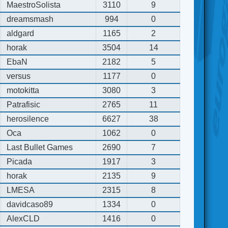
MaestroSolista
3110
9
dreamsmash
994
0
aldgard
1165
2
horak
3504
14
EbaN
2182
5
versus
1177
0
motokitta
3080
3
Patrafisic
2765
11
herosilence
6627
38
Oca
1062
0
Last Bullet Games
2690
7
Picada
1917
3
horak
2135
9
LMESA
2315
8
davidcaso89
1334
0
AlexCLD
1416
0