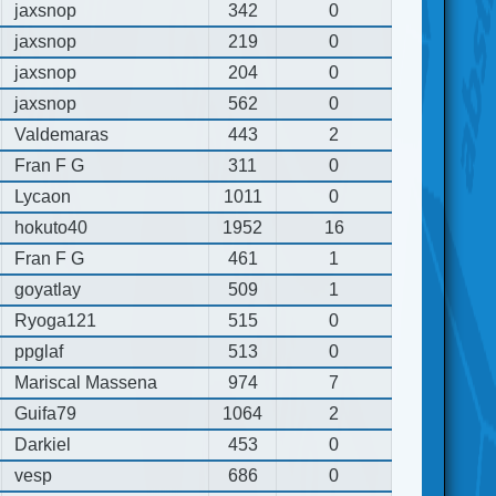
jaxsnop
342
0
jaxsnop
219
0
jaxsnop
204
0
jaxsnop
562
0
Valdemaras
443
2
Fran F G
311
0
Lycaon
1011
0
hokuto40
1952
16
Fran F G
461
1
goyatlay
509
1
Ryoga121
515
0
ppglaf
513
0
Mariscal Massena
974
7
Guifa79
1064
2
Darkiel
453
0
vesp
686
0