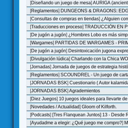
[
Diseñando un juego de mesa
]
AURIGA (ancient 
[
Reglamentos
]
DUNGEONS & DRAGONS: EDGE 
[
Consultas de compras en tiendas
]
¿Alguien con
[
Traducciones en proceso
]
TRADUCCIÓN EN P
[
De jugón a jugón
]
¿Hombres Lobo es más simple
[
Wargames
]
PARTIDAS DE WARGAMES - PRI
[
De jugón a jugón
]
Desintoxicación jugona expr
[
Divulgación lúdica
]
Charlando con la Chica WOM 
[
Jornadas
]
Jornada de juegos de estrategia hist
[
Reglamentos
]
SCOUNDREL - Un juego de cartas 
[
JORNADAS BSK
]
Cuestionario ( Autor kalamid
[
JORNADAS BSK
]
Agrademientos
[
Diez Juegos
]
10 juegos ideales para llevarte d
[
Novedades / Actualidad
]
Gloom of Kilforth.
[
Podcasts
]
[Tres Flanquean Juntos] 13 - Desde
[
Ayudadme a elegir: ¿Qué juego me compro?
]
M