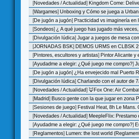
[
Novedades / Actualidad
]
Kingdom Come: Deliver
[
Wargames
]
Unboxing y Cómo se juega a Urban 
[
De jugón a jugón
]
Practicidad vs imaginería en
[
Sondeos
]
¿ A qué juego has jugado más veces, 
[
Divulgación lúdica
]
Jugar a juegos de mesa con
[
JORNADAS BSK
]
DEMOS URMS en CLBSK 2
[
Pintores, escultores y artistas
]
Pintor Alicante y
[
Ayudadme a elegir: ¿Qué juego me compro?
]
J
[
De jugón a jugón
]
¿Ha envejecido mal Puerto Ri
[
Divulgación lúdica
]
Charlando con el autor de 7
[
Novedades / Actualidad
]
🦊Fox One: Air Comb
[
Madrid
]
Busco gente con la que jugar en zona 
[
Sesiones de juego
]
Festival Heat, 8h Le Mans.
[
Novedades / Actualidad
]
MeepleFlix: Prestamo 
[
Ayudadme a elegir: ¿Qué juego me compro?
]
E
[
Reglamentos
]
Lumen: the lost world (Reglamen