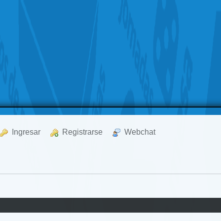
  Ingresar
  Registrarse
  Webchat