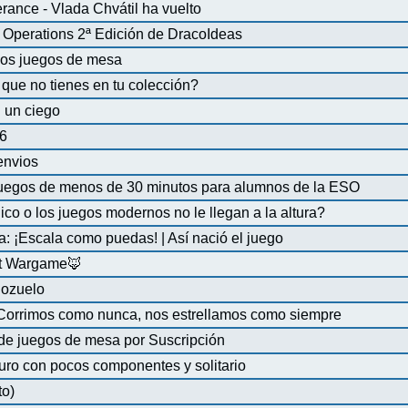
ance - Vlada Chvátil ha vuelto
Operations 2ª Edición de DracoIdeas
 los juegos de mesa
que no tienes en tu colección?
 un ciego
6
 envios
uegos de menos de 30 minutos para alumnos de la ESO
co o los juegos modernos no le llegan a la altura?
a: ¡Escala como puedas! | Así nació el juego
at Wargame🦊
Pozuelo
 Corrimos como nunca, nos estrellamos como siempre
de juegos de mesa por Suscripción
uro con pocos componentes y solitario
to)