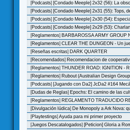
[
Podcasts
]
[Condado Meeple] 2x32 (56): La obs
[
Podcasts
]
[Condado Meeple] 2x31 (55): Tops, d
[
Podcasts
]
[Condado Meeple] 2x30 (54): Especi
[
Podcasts
]
[Condado Meeple] 2x29 (53): Charlan
[
Reglamentos
]
BARBAROSSA ARMY GROUP N
[
Reglamentos
]
CLEAR THE DUNGEON - Un juego 
[
Reseñas escritas
]
DARK QUARTER
[
Recomendados
]
Recomendacion de cooperativ
[
Reglamentos
]
THUNDER ROAD: IGNITION - Re
[
Reglamentos
]
Rubout (Australian Design Group
[
Podcasts
]
[Jugando con Da2] JcDa2 #164 Mecá
[
Dudas de Reglas
]
Epochs: El camino de las cul
[
Reglamentos
]
REGLAMENTO TRADUCIDO RED
[
Divulgación lúdica
]
De Monopoly a Ark Nova: qu
[
Playtestings
]
Ayuda para mi primer proyecto
[
Juegos Descatalogados
]
[Peticion] Gloria a Ro