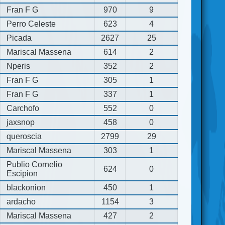
Fran F G
970
9
Perro Celeste
623
4
Picada
2627
25
Mariscal Massena
614
2
Nperis
352
2
Fran F G
305
1
Fran F G
337
1
Carchofo
552
0
jaxsnop
458
0
queroscia
2799
29
Mariscal Massena
303
1
Publio Cornelio
624
0
Escipion
blackonion
450
1
ardacho
1154
3
Mariscal Massena
427
2