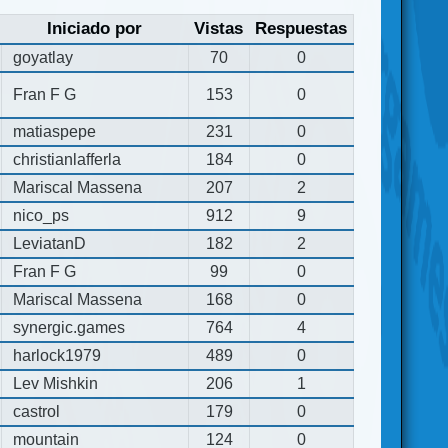
Iniciado por
Vistas
Respuestas
goyatlay
70
0
Fran F G
153
0
matiaspepe
231
0
christianlafferla
184
0
Mariscal Massena
207
2
nico_ps
912
9
LeviatanD
182
2
Fran F G
99
0
Mariscal Massena
168
0
synergic.games
764
4
harlock1979
489
0
Lev Mishkin
206
1
castrol
179
0
mountain
124
0