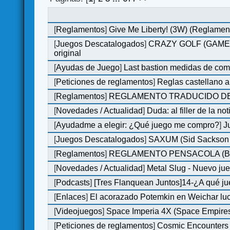
[
Reglamentos
]
Give Me Liberty! (3W) (Reglamen
[
Juegos Descatalogados
]
CRAZY GOLF (GAMES M
original
[
Ayudas de Juego
]
Last bastion medidas de co
[
Peticiones de reglamentos
]
Reglas castellano 
[
Reglamentos
]
REGLAMENTO TRADUCIDO DE
[
Novedades / Actualidad
]
Duda: al filler de la not
[
Ayudadme a elegir: ¿Qué juego me compro?
]
J
[
Juegos Descatalogados
]
SAXUM (Sid Sackson -
[
Reglamentos
]
REGLAMENTO PENSACOLA (B
[
Novedades / Actualidad
]
Metal Slug - Nuevo ju
[
Podcasts
]
[Tres Flanquean Juntos]14-¿A qué 
[
Enlaces
]
El acorazado Potemkin en Weichar luc
[
Videojuegos
]
Space Imperia 4X (Space Empires)
[
Peticiones de reglamentos
]
Cosmic Encounters