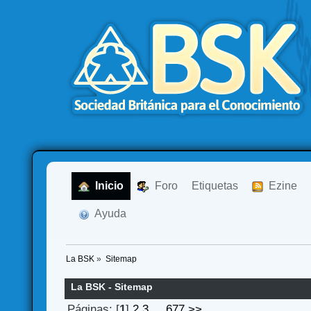
  Inicio
  Foro
Etiquetas
  Ezine
  Ayuda
La BSK
»
Sitemap
La BSK - Sitemap
Páginas: [
1
]
2
3
...
677
>>