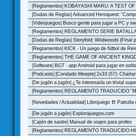
[
Reglamentos
]
KOBAYASHI MARU: A TEST OF 
[
Dudas de Reglas
]
Advanced Heroquest: "Comp
[
Videojuegos
]
Busco gente para jugar a PC y sw
[
Reglamentos
]
REGLAMENTO SERIE BATALLA
[
Dudas de Reglas
]
Storyfold: Wildwoods (Final p
[
Reglamentos
]
KICK - Un juego de fútbol de Re
[
Reglamentos
]
THE GAME OF ANCIENT KINGDO
[
Software
]
BGT - app Android para jugar en solit
[
Podcasts
]
[Condado Meeple] 2x33 (57): Char
[
De jugón a jugón
]
¿Te interesaría un trivial su
[
Reglamentos
]
REGLAMENTO TRADUCIDO "MO
[
Novedades / Actualidad
]
Librojuego 📒 Patrulla
[
De jugón a jugón
]
Explorajuegos.com
[
Cajón de sastre
]
Manual de viajes para profes
[
Reglamentos
]
REGLAMENTO TRADUCIDO HILL