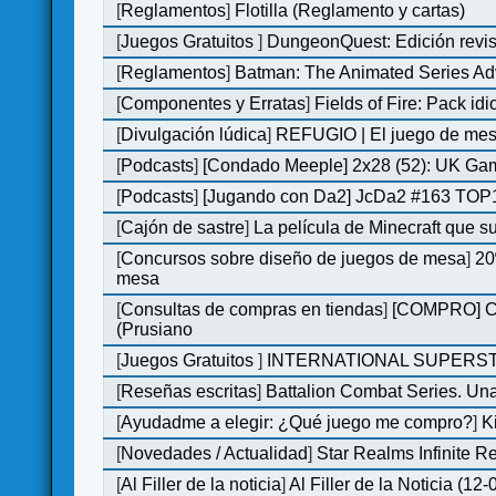
[
Reglamentos
]
Flotilla (Reglamento y cartas)
[
Juegos Gratuitos
]
DungeonQuest: Edición revis
[
Reglamentos
]
Batman: The Animated Series Ad
[
Componentes y Erratas
]
Fields of Fire: Pack i
[
Divulgación lúdica
]
REFUGIO | El juego de mesa
[
Podcasts
]
[Condado Meeple] 2x28 (52): UK Ga
[
Podcasts
]
[Jugando con Da2] JcDa2 #163 TOP1
[
Cajón de sastre
]
La película de Minecraft que s
[
Concursos sobre diseño de juegos de mesa
]
20
mesa
[
Consultas de compras en tiendas
]
[COMPRO] C&C
(Prusiano
[
Juegos Gratuitos
]
INTERNATIONAL SUPERST
[
Reseñas escritas
]
Battalion Combat Series. Una
[
Ayudadme a elegir: ¿Qué juego me compro?
]
K
[
Novedades / Actualidad
]
Star Realms Infinite Re
[
Al Filler de la noticia
]
Al Filler de la Noticia (12