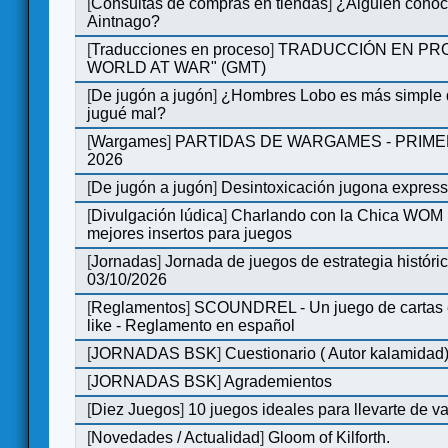
[
Consultas de compras en tiendas
]
¿Alguien conoce
Aintnago?
[
Traducciones en proceso
]
TRADUCCIÓN EN PRO
WORLD AT WAR" (GMT)
[
De jugón a jugón
]
¿Hombres Lobo es más simple q
jugué mal?
[
Wargames
]
PARTIDAS DE WARGAMES - PRIM
2026
[
De jugón a jugón
]
Desintoxicación jugona expres
[
Divulgación lúdica
]
Charlando con la Chica WOM | 
mejores insertos para juegos
[
Jornadas
]
Jornada de juegos de estrategia históri
03/10/2026
[
Reglamentos
]
SCOUNDREL - Un juego de cartas en
like - Reglamento en español
[
JORNADAS BSK
]
Cuestionario ( Autor kalamidad
[
JORNADAS BSK
]
Agrademientos
[
Diez Juegos
]
10 juegos ideales para llevarte de 
[
Novedades / Actualidad
]
Gloom of Kilforth.