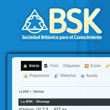
  Inicio
  Foro
Etiquetas
  Ezine
  Registrarse
  Webchat
  Ayuda
La BSK
»
Sitemap
La BSK - Sitemap
Páginas: [
1
]
2
3
...
677
>>