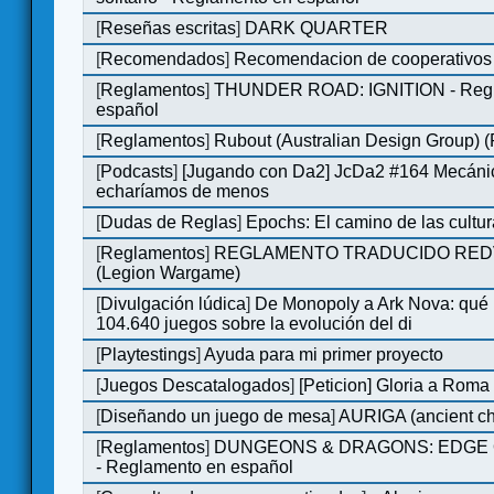
[
Reseñas escritas
]
DARK QUARTER
[
Recomendados
]
Recomendacion de cooperativos 
[
Reglamentos
]
THUNDER ROAD: IGNITION - Regl
español
[
Reglamentos
]
Rubout (Australian Design Group) 
[
Podcasts
]
[Jugando con Da2] JcDa2 #164 Mecáni
echaríamos de menos
[
Dudas de Reglas
]
Epochs: El camino de las cultu
[
Reglamentos
]
REGLAMENTO TRADUCIDO RED
(Legion Wargame)
[
Divulgación lúdica
]
De Monopoly a Ark Nova: qué
104.640 juegos sobre la evolución del di
[
Playtestings
]
Ayuda para mi primer proyecto
[
Juegos Descatalogados
]
[Peticion] Gloria a Roma
[
Diseñando un juego de mesa
]
AURIGA (ancient cha
[
Reglamentos
]
DUNGEONS & DRAGONS: EDGE 
- Reglamento en español