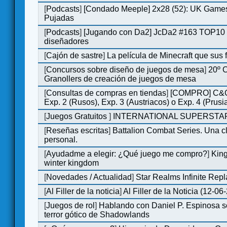
[
Podcasts
]
[Condado Meeple] 2x28 (52): UK Games
Pujadas
[
Podcasts
]
[Jugando con Da2] JcDa2 #163 TOP10 
diseñadores
[
Cajón de sastre
]
La película de Minecraft que sus 
[
Concursos sobre diseño de juegos de mesa
]
20º 
Granollers de creación de juegos de mesa
[
Consultas de compras en tiendas
]
[COMPRO] C&C
Exp. 2 (Rusos), Exp. 3 (Austriacos) o Exp. 4 (Prusi
[
Juegos Gratuitos
]
INTERNATIONAL SUPERSTAR
[
Reseñas escritas
]
Battalion Combat Series. Una cl
personal.
[
Ayudadme a elegir: ¿Qué juego me compro?
]
King
winter kingdom
[
Novedades / Actualidad
]
Star Realms Infinite Repl
[
Al Filler de la noticia
]
Al Filler de la Noticia (12-06
[
Juegos de rol
]
Hablando con Daniel P. Espinosa s
terror gótico de Shadowlands