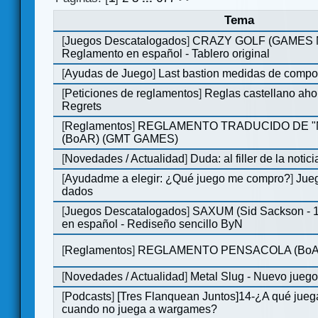
Tema
[
Juegos Descatalogados
]
CRAZY GOLF (GAMES Ma
Reglamento en español - Tablero original
[
Ayudas de Juego
]
Last bastion medidas de comp
[
Peticiones de reglamentos
]
Reglas castellano aho
Regrets
[
Reglamentos
]
REGLAMENTO TRADUCIDO DE 
(BoAR) (GMT GAMES)
[
Novedades / Actualidad
]
Duda: al filler de la notici
[
Ayudadme a elegir: ¿Qué juego me compro?
]
Jueg
dados
[
Juegos Descatalogados
]
SAXUM (Sid Sackson - 
en español - Rediseño sencillo ByN
[
Reglamentos
]
REGLAMENTO PENSACOLA (BoA
[
Novedades / Actualidad
]
Metal Slug - Nuevo jueg
[
Podcasts
]
[Tres Flanquean Juntos]14-¿A qué jue
cuando no juega a wargames?