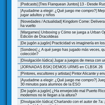
[
Podcasts
]
[Tres Flanquean Juntos] 13 - Desde Ru
[
Ayudadme a elegir: ¿Qué juego me compro?
]
Mejo
jugar adultos y niños
[
Novedades / Actualidad
]
Kingdom Come: Deliveran
ha vuelto
[
Wargames
]
Unboxing y Cómo se juega a Urban Op
Edición de DracoIdeas
[
De jugón a jugón
]
Practicidad vs imaginería en lo
[
Sondeos
]
¿ A qué juego has jugado más veces, qu
colección?
[
Divulgación lúdica
]
Jugar a juegos de mesa con u
[
JORNADAS BSK
]
DEMOS URMS en CLBSK 26
[
Pintores, escultores y artistas
]
Pintor Alicante y en
[
Ayudadme a elegir: ¿Qué juego me compro?
]
Jue
30 minutos para alumnos de la ESO
[
De jugón a jugón
]
¿Ha envejecido mal Puerto Rico
modernos no le llegan a la altura?
[
Divulgación lúdica
]
Charlando con el autor de 7a: