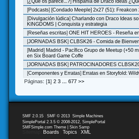
[
¿Qué os parece...?
]
Hispania de Draco ideas ¿Qu
[
Podcasts
]
[Condado Meeple] 2x27 (51): Freakcon
[
Divulgación lúdica
]
Charlando con Draco Ideas s
KINGDOMS | Conquista y estrategia
[
Reseñas escritas
]
ONE HIT HEROES - Reseña en 
[
JORNADAS BSK
]
CLBSK26 - Comida de Bienve
[
Madrid
]
Madrid - Pacífico Grupo de Meetup (+50 
en Six Board Game Coffe
[
JORNADAS BSK
]
PATROCINADORES CLBSK2
[
Componentes y Erratas
]
Erratas en Storyfold: Wi
Páginas: [
1
]
2
3
...
677
>>
SMF 2.0.15
|
SMF © 2013
,
Simple Machines
SimplePortal 2.3.5 © 2008-2012, SimplePortal
SMFSimple.com Theme | Skin Samp
Sitemap:
Boards
|
Topics
|
XML