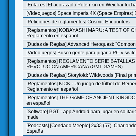
[
Enlaces
]
El acorazado Potemkin en Weichar lucha
[
Videojuegos
]
Space Imperia 4X (Space Empires) D
[
Peticiones de reglamentos
]
Cosmic Encounters
[
Reglamentos
]
KOBAYASHI MARU: A TEST OF 
Reglamento en español
[
Dudas de Reglas
]
Advanced Heroquest: "Compone
[
Videojuegos
]
Busco gente para jugar a PC y switc
[
Reglamentos
]
REGLAMENTO SERIE BATALLAS 
REVOLUCION AMERICANA (GMT GAMES)
[
Dudas de Reglas
]
Storyfold: Wildwoods (Final prim
[
Reglamentos
]
KICK - Un juego de fútbol de Reiner
Reglamento en español
[
Reglamentos
]
THE GAME OF ANCIENT KINGDOM
en español
[
Software
]
BGT - app Android para jugar en solitari
made
[
Podcasts
]
[Condado Meeple] 2x33 (57): Charlan
España