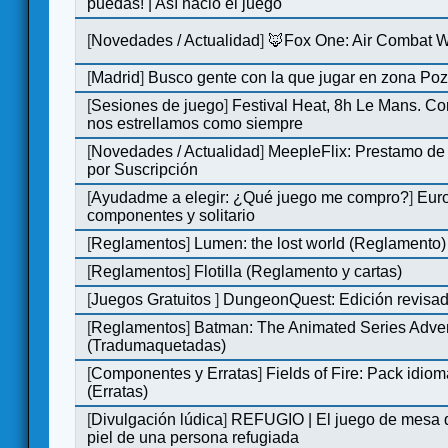
puedas! | Así nació el juego
[
Novedades / Actualidad
]
🦊Fox One: Air Combat 
[
Madrid
]
Busco gente con la que jugar en zona Po
[
Sesiones de juego
]
Festival Heat, 8h Le Mans. C
nos estrellamos como siempre
[
Novedades / Actualidad
]
MeepleFlix: Prestamo de
por Suscripción
[
Ayudadme a elegir: ¿Qué juego me compro?
]
Eur
componentes y solitario
[
Reglamentos
]
Lumen: the lost world (Reglamento)
[
Reglamentos
]
Flotilla (Reglamento y cartas)
[
Juegos Gratuitos
]
DungeonQuest: Edición revisad
[
Reglamentos
]
Batman: The Animated Series Adve
(Tradumaquetadas)
[
Componentes y Erratas
]
Fields of Fire: Pack id
(Erratas)
[
Divulgación lúdica
]
REFUGIO | El juego de mesa q
piel de una persona refugiada