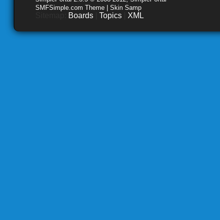
SMFSimple.com Theme | Skin Samp
Sitemap:
Boards
|
Topics
|
XML