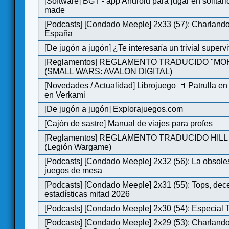
[
Software
]
BGT - app Android para jugar en solitari
made
[
Podcasts
]
[Condado Meeple] 2x33 (57): Charlan
España
[
De jugón a jugón
]
¿Te interesaría un trivial super
[
Reglamentos
]
REGLAMENTO TRADUCIDO "MO
(SMALL WARS: AVALON DIGITAL)
[
Novedades / Actualidad
]
Librojuego 📒 Patrulla en
en Verkami
[
De jugón a jugón
]
Explorajuegos.com
[
Cajón de sastre
]
Manual de viajes para profes
[
Reglamentos
]
REGLAMENTO TRADUCIDO HILL
(Legión Wargame)
[
Podcasts
]
[Condado Meeple] 2x32 (56): La obsole
juegos de mesa
[
Podcasts
]
[Condado Meeple] 2x31 (55): Tops, dec
estadísticas mitad 2026
[
Podcasts
]
[Condado Meeple] 2x30 (54): Especial
[
Podcasts
]
[Condado Meeple] 2x29 (53): Charlando