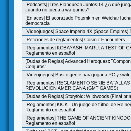
[
Podcasts
]
[Tres Flanquean Juntos]14-¿A qué jue
cuando no juega a wargames?
[
Enlaces
]
El acorazado Potemkin en Weichar lucha
democracia
[
Videojuegos
]
Space Imperia 4X (Space Empires) D
[
Peticiones de reglamentos
]
Cosmic Encounters
[
Reglamentos
]
KOBAYASHI MARU: A TEST OF 
Reglamento en español
[
Dudas de Reglas
]
Advanced Heroquest: "Compon
Conjuros"
[
Videojuegos
]
Busco gente para jugar a PC y switc
[
Reglamentos
]
REGLAMENTO SERIE BATALLAS 
REVOLUCION AMERICANA (GMT GAMES)
[
Dudas de Reglas
]
Storyfold: Wildwoods (Final prim
[
Reglamentos
]
KICK - Un juego de fútbol de Reiner
Reglamento en español
[
Reglamentos
]
THE GAME OF ANCIENT KINGDO
Reglamento en español