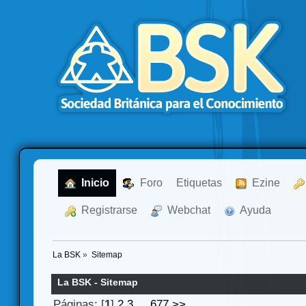
  Inicio
  Foro
Etiquetas
  Ezine
  Registrarse
  Webchat
  Ayuda
La BSK
»
Sitemap
La BSK - Sitemap
Páginas: [
1
]
2
3
...
677
>>