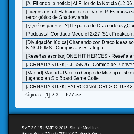
[
Al Filler de la noticia
]
Al Filler de la Noticia (12-06
[
Juegos de rol
]
Hablando con Daniel P. Espinosa s
terror gótico de Shadowlands
[
¿Qué os parece...?
]
Hispania de Draco ideas ¿Qu
[
Podcasts
]
[Condado Meeple] 2x27 (51): Freakcon
[
Divulgación lúdica
]
Charlando con Draco Ideas s
KINGDOMS | Conquista y estrategia
[
Reseñas escritas
]
ONE HIT HEROES - Reseña en 
[
JORNADAS BSK
]
CLBSK26 - Comida de Bienve
[
Madrid
]
Madrid - Pacífico Grupo de Meetup (+50 
jugando en Six Board Game Coffe
[
JORNADAS BSK
]
PATROCINADORES CLBSK2
Páginas: [
1
]
2
3
...
677
>>
SMF 2.0.15
|
SMF © 2013
,
Simple Machines
SimplePortal 2.3.5 © 2008-2012, SimplePortal