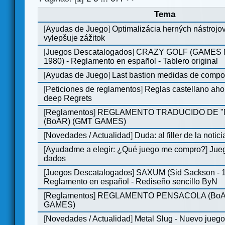
Tema
[
Ayudas de Juego
]
Optimalizácia herných nástrojo
vylepšuje zážitok
[
Juegos Descatalogados
]
CRAZY GOLF (GAMES M
1980) - Reglamento en español - Tablero original
[
Ayudas de Juego
]
Last bastion medidas de comp
[
Peticiones de reglamentos
]
Reglas castellano aho
deep Regrets
[
Reglamentos
]
REGLAMENTO TRADUCIDO DE 
(BoAR) (GMT GAMES)
[
Novedades / Actualidad
]
Duda: al filler de la notici
[
Ayudadme a elegir: ¿Qué juego me compro?
]
Jueg
dados
[
Juegos Descatalogados
]
SAXUM (Sid Sackson - 
Reglamento en español - Rediseño sencillo ByN
[
Reglamentos
]
REGLAMENTO PENSACOLA (BoA
GAMES)
[
Novedades / Actualidad
]
Metal Slug - Nuevo jueg