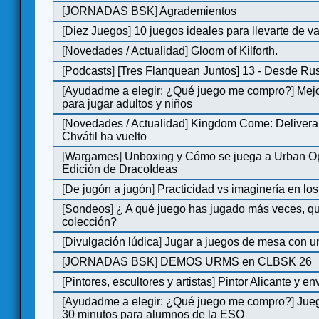
[
JORNADAS BSK
]
Agrademientos
[
Diez Juegos
]
10 juegos ideales para llevarte de 
[
Novedades / Actualidad
]
Gloom of Kilforth.
[
Podcasts
]
[Tres Flanquean Juntos] 13 - Desde Ru
[
Ayudadme a elegir: ¿Qué juego me compro?
]
Mejo
para jugar adultos y niños
[
Novedades / Actualidad
]
Kingdom Come: Delivera
Chvátil ha vuelto
[
Wargames
]
Unboxing y Cómo se juega a Urban Op
Edición de DracoIdeas
[
De jugón a jugón
]
Practicidad vs imaginería en lo
[
Sondeos
]
¿ A qué juego has jugado más veces, qu
colección?
[
Divulgación lúdica
]
Jugar a juegos de mesa con u
[
JORNADAS BSK
]
DEMOS URMS en CLBSK 26
[
Pintores, escultores y artistas
]
Pintor Alicante y en
[
Ayudadme a elegir: ¿Qué juego me compro?
]
Jue
30 minutos para alumnos de la ESO