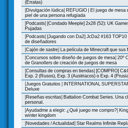
(Erratas)
[
Divulgación lúdica
]
REFUGIO | El juego de mesa q
piel de una persona refugiada
[
Podcasts
]
[Condado Meeple] 2x28 (52): UK Games
Pujadas
[
Podcasts
]
[Jugando con Da2] JcDa2 #163 TOP10 
de diseñadores
[
Cajón de sastre
]
La película de Minecraft que sus 
[
Concursos sobre diseño de juegos de mesa
]
20º 
de Granollers de creación de juegos de mesa
[
Consultas de compras en tiendas
]
[COMPRO] C&C
Exp. 2 (Rusos), Exp. 3 (Austriacos) o Exp. 4 (Prusi
[
Juegos Gratuitos
]
INTERNATIONAL SUPERSTA
Deluxe
[
Reseñas escritas
]
Battalion Combat Series. Una cl
personal.
[
Ayudadme a elegir: ¿Qué juego me compro?
]
King
winter kingdom
[
Novedades / Actualidad
]
Star Realms Infinite Repl