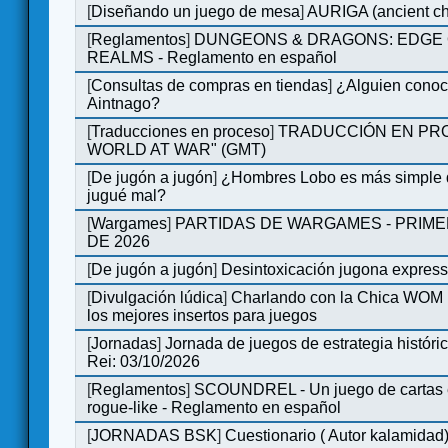
[
Diseñando un juego de mesa
]
AURIGA (ancient cha
[
Reglamentos
]
DUNGEONS & DRAGONS: EDGE 
REALMS - Reglamento en español
[
Consultas de compras en tiendas
]
¿Alguien conoce
Aintnago?
[
Traducciones en proceso
]
TRADUCCIÓN EN PRO
WORLD AT WAR" (GMT)
[
De jugón a jugón
]
¿Hombres Lobo es más simple q
jugué mal?
[
Wargames
]
PARTIDAS DE WARGAMES - PRIM
DE 2026
[
De jugón a jugón
]
Desintoxicación jugona expres
[
Divulgación lúdica
]
Charlando con la Chica WOM |
los mejores insertos para juegos
[
Jornadas
]
Jornada de juegos de estrategia históri
Rei: 03/10/2026
[
Reglamentos
]
SCOUNDREL - Un juego de cartas e
rogue-like - Reglamento en español
[
JORNADAS BSK
]
Cuestionario ( Autor kalamidad