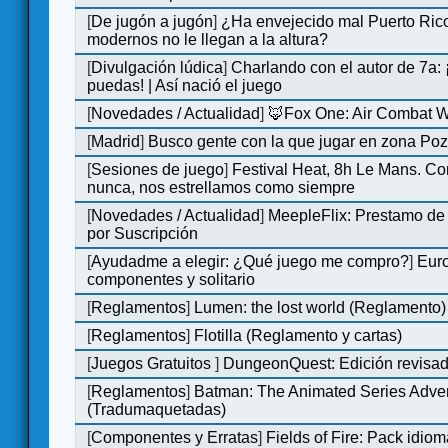
[
De jugón a jugón
]
¿Ha envejecido mal Puerto Rico
modernos no le llegan a la altura?
[
Divulgación lúdica
]
Charlando con el autor de 7a:
puedas! | Así nació el juego
[
Novedades / Actualidad
]
🦊Fox One: Air Combat 
[
Madrid
]
Busco gente con la que jugar en zona Po
[
Sesiones de juego
]
Festival Heat, 8h Le Mans. C
nunca, nos estrellamos como siempre
[
Novedades / Actualidad
]
MeepleFlix: Prestamo de
por Suscripción
[
Ayudadme a elegir: ¿Qué juego me compro?
]
Eur
componentes y solitario
[
Reglamentos
]
Lumen: the lost world (Reglamento)
[
Reglamentos
]
Flotilla (Reglamento y cartas)
[
Juegos Gratuitos
]
DungeonQuest: Edición revisad
[
Reglamentos
]
Batman: The Animated Series Adve
(Tradumaquetadas)
[
Componentes y Erratas
]
Fields of Fire: Pack id