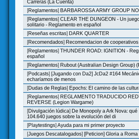
Carreras (La Cuenta)
[
Reglamentos
]
BARBAROSSA ARMY GROUP NO
[
Reglamentos
]
CLEAR THE DUNGEON - Un juego 
solitario - Reglamento en español
[
Reseñas escritas
]
DARK QUARTER
[
Recomendados
]
Recomendacion de cooperativos 
[
Reglamentos
]
THUNDER ROAD: IGNITION - Regl
español
[
Reglamentos
]
Rubout (Australian Design Group) 
[
Podcasts
]
[Jugando con Da2] JcDa2 #164 Mecáni
echaríamos de menos
[
Dudas de Reglas
]
Epochs: El camino de las cultu
[
Reglamentos
]
REGLAMENTO TRADUCIDO RED
REVERSE (Legion Wargame)
[
Divulgación lúdica
]
De Monopoly a Ark Nova: qué
104.640 juegos sobre la evolución del di
[
Playtestings
]
Ayuda para mi primer proyecto
[
Juegos Descatalogados
]
[Peticion] Gloria a Roma