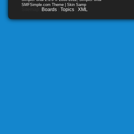
SMFSimple.com Theme | Skin Samp
Sitemap:
Boards
|
Topics
|
XML