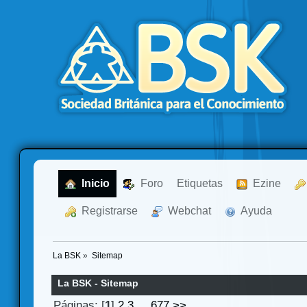
  Inicio
  Foro
Etiquetas
  Ezine
  Registrarse
  Webchat
  Ayuda
La BSK
»
Sitemap
La BSK - Sitemap
Páginas: [
1
]
2
3
...
677
>>