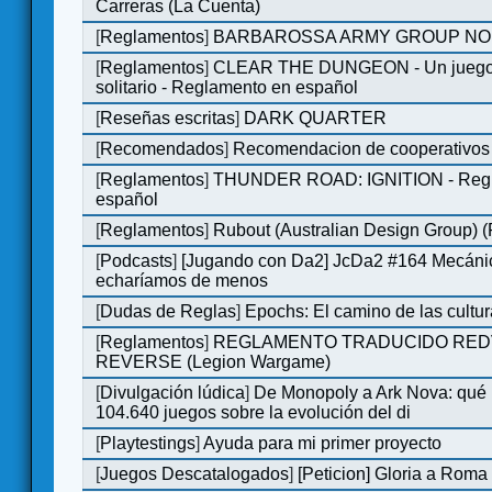
Carreras (La Cuenta)
[
Reglamentos
]
BARBAROSSA ARMY GROUP NO
[
Reglamentos
]
CLEAR THE DUNGEON - Un juego 
solitario - Reglamento en español
[
Reseñas escritas
]
DARK QUARTER
[
Recomendados
]
Recomendacion de cooperativos 
[
Reglamentos
]
THUNDER ROAD: IGNITION - Regl
español
[
Reglamentos
]
Rubout (Australian Design Group) 
[
Podcasts
]
[Jugando con Da2] JcDa2 #164 Mecáni
echaríamos de menos
[
Dudas de Reglas
]
Epochs: El camino de las cultu
[
Reglamentos
]
REGLAMENTO TRADUCIDO RED
REVERSE (Legion Wargame)
[
Divulgación lúdica
]
De Monopoly a Ark Nova: qué
104.640 juegos sobre la evolución del di
[
Playtestings
]
Ayuda para mi primer proyecto
[
Juegos Descatalogados
]
[Peticion] Gloria a Roma