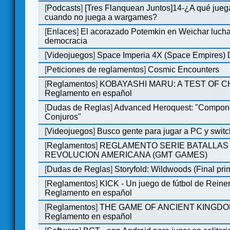
[
Podcasts
]
[Tres Flanquean Juntos]14-¿A qué jue
cuando no juega a wargames?
[
Enlaces
]
El acorazado Potemkin en Weichar lucha
democracia
[
Videojuegos
]
Space Imperia 4X (Space Empires) D
[
Peticiones de reglamentos
]
Cosmic Encounters
[
Reglamentos
]
KOBAYASHI MARU: A TEST OF 
Reglamento en español
[
Dudas de Reglas
]
Advanced Heroquest: "Compon
Conjuros"
[
Videojuegos
]
Busco gente para jugar a PC y switc
[
Reglamentos
]
REGLAMENTO SERIE BATALLAS 
REVOLUCION AMERICANA (GMT GAMES)
[
Dudas de Reglas
]
Storyfold: Wildwoods (Final prim
[
Reglamentos
]
KICK - Un juego de fútbol de Reiner
Reglamento en español
[
Reglamentos
]
THE GAME OF ANCIENT KINGDO
Reglamento en español