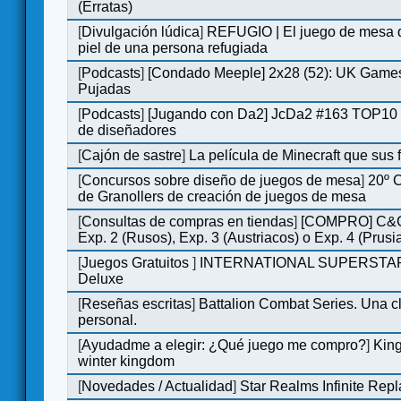
(Erratas)
[
Divulgación lúdica
]
REFUGIO | El juego de mesa q
piel de una persona refugiada
[
Podcasts
]
[Condado Meeple] 2x28 (52): UK Games
Pujadas
[
Podcasts
]
[Jugando con Da2] JcDa2 #163 TOP10 
de diseñadores
[
Cajón de sastre
]
La película de Minecraft que sus 
[
Concursos sobre diseño de juegos de mesa
]
20º 
de Granollers de creación de juegos de mesa
[
Consultas de compras en tiendas
]
[COMPRO] C&C
Exp. 2 (Rusos), Exp. 3 (Austriacos) o Exp. 4 (Prusi
[
Juegos Gratuitos
]
INTERNATIONAL SUPERSTA
Deluxe
[
Reseñas escritas
]
Battalion Combat Series. Una cl
personal.
[
Ayudadme a elegir: ¿Qué juego me compro?
]
King
winter kingdom
[
Novedades / Actualidad
]
Star Realms Infinite Repl