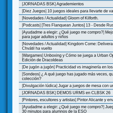
[
JORNADAS BSK
]
Agrademientos
[
Diez Juegos
]
10 juegos ideales para llevarte de 
[
Novedades / Actualidad
]
Gloom of Kilforth.
[
Podcasts
]
[Tres Flanquean Juntos] 13 - Desde Ru
[
Ayudadme a elegir: ¿Qué juego me compro?
]
Mejo
para jugar adultos y niños
[
Novedades / Actualidad
]
Kingdom Come: Delivera
Chvátil ha vuelto
[
Wargames
]
Unboxing y Cómo se juega a Urban Op
Edición de DracoIdeas
[
De jugón a jugón
]
Practicidad vs imaginería en lo
[
Sondeos
]
¿ A qué juego has jugado más veces, qu
colección?
[
Divulgación lúdica
]
Jugar a juegos de mesa con u
[
JORNADAS BSK
]
DEMOS URMS en CLBSK 26
[
Pintores, escultores y artistas
]
Pintor Alicante y en
[
Ayudadme a elegir: ¿Qué juego me compro?
]
Jue
30 minutos para alumnos de la ESO