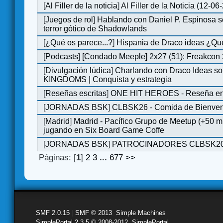
[
Al Filler de la noticia
]
Al Filler de la Noticia (12-06
[
Juegos de rol
]
Hablando con Daniel P. Espinosa s
terror gótico de Shadowlands
[
¿Qué os parece...?
]
Hispania de Draco ideas ¿Qu
[
Podcasts
]
[Condado Meeple] 2x27 (51): Freakcon
[
Divulgación lúdica
]
Charlando con Draco Ideas s
KINGDOMS | Conquista y estrategia
[
Reseñas escritas
]
ONE HIT HEROES - Reseña en 
[
JORNADAS BSK
]
CLBSK26 - Comida de Bienve
[
Madrid
]
Madrid - Pacífico Grupo de Meetup (+50 
jugando en Six Board Game Coffe
[
JORNADAS BSK
]
PATROCINADORES CLBSK2
Páginas: [
1
]
2
3
...
677
>>
SMF 2.0.15
|
SMF © 2013
,
Simple Machines
SimplePortal 2.3.5 © 2008-2012, SimplePortal