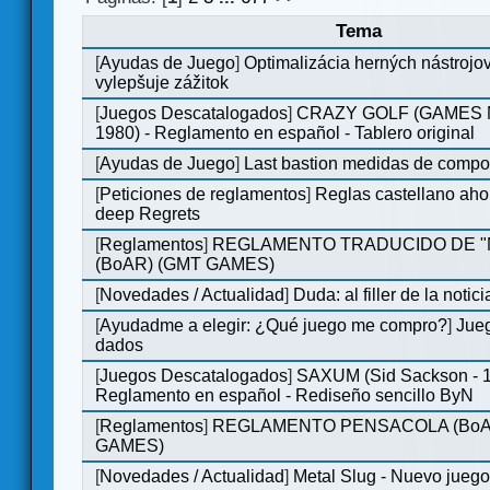
Tema
[
Ayudas de Juego
]
Optimalizácia herných nástrojo
vylepšuje zážitok
[
Juegos Descatalogados
]
CRAZY GOLF (GAMES M
1980) - Reglamento en español - Tablero original
[
Ayudas de Juego
]
Last bastion medidas de comp
[
Peticiones de reglamentos
]
Reglas castellano aho
deep Regrets
[
Reglamentos
]
REGLAMENTO TRADUCIDO DE 
(BoAR) (GMT GAMES)
[
Novedades / Actualidad
]
Duda: al filler de la notici
[
Ayudadme a elegir: ¿Qué juego me compro?
]
Jueg
dados
[
Juegos Descatalogados
]
SAXUM (Sid Sackson - 
Reglamento en español - Rediseño sencillo ByN
[
Reglamentos
]
REGLAMENTO PENSACOLA (BoA
GAMES)
[
Novedades / Actualidad
]
Metal Slug - Nuevo jueg