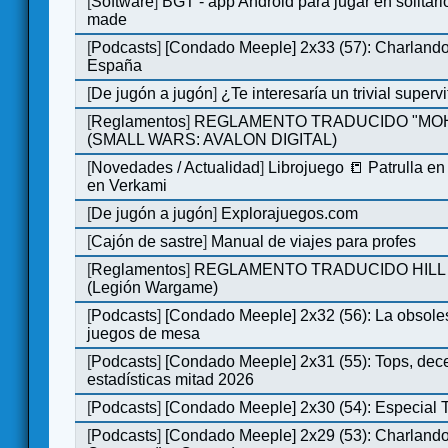
[
Software
]
BGT - app Android para jugar en solitari
made
[
Podcasts
]
[Condado Meeple] 2x33 (57): Charlan
España
[
De jugón a jugón
]
¿Te interesaría un trivial super
[
Reglamentos
]
REGLAMENTO TRADUCIDO "MO
(SMALL WARS: AVALON DIGITAL)
[
Novedades / Actualidad
]
Librojuego 📒 Patrulla en
en Verkami
[
De jugón a jugón
]
Explorajuegos.com
[
Cajón de sastre
]
Manual de viajes para profes
[
Reglamentos
]
REGLAMENTO TRADUCIDO HILL
(Legión Wargame)
[
Podcasts
]
[Condado Meeple] 2x32 (56): La obsole
juegos de mesa
[
Podcasts
]
[Condado Meeple] 2x31 (55): Tops, dec
estadísticas mitad 2026
[
Podcasts
]
[Condado Meeple] 2x30 (54): Especial
[
Podcasts
]
[Condado Meeple] 2x29 (53): Charlando