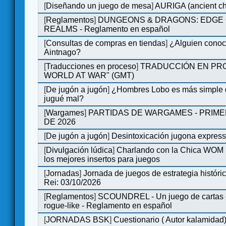
[
Diseñando un juego de mesa
]
AURIGA (ancient cha
[
Reglamentos
]
DUNGEONS & DRAGONS: EDGE 
REALMS - Reglamento en español
[
Consultas de compras en tiendas
]
¿Alguien conoce
Aintnago?
[
Traducciones en proceso
]
TRADUCCIÓN EN PRO
WORLD AT WAR" (GMT)
[
De jugón a jugón
]
¿Hombres Lobo es más simple q
jugué mal?
[
Wargames
]
PARTIDAS DE WARGAMES - PRIM
DE 2026
[
De jugón a jugón
]
Desintoxicación jugona expres
[
Divulgación lúdica
]
Charlando con la Chica WOM |
los mejores insertos para juegos
[
Jornadas
]
Jornada de juegos de estrategia históri
Rei: 03/10/2026
[
Reglamentos
]
SCOUNDREL - Un juego de cartas e
rogue-like - Reglamento en español
[
JORNADAS BSK
]
Cuestionario ( Autor kalamidad