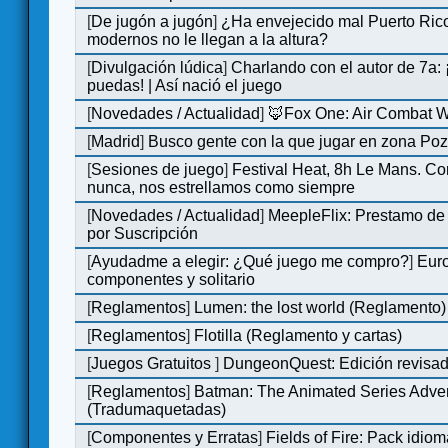
[
De jugón a jugón
]
¿Ha envejecido mal Puerto Rico
modernos no le llegan a la altura?
[
Divulgación lúdica
]
Charlando con el autor de 7a:
puedas! | Así nació el juego
[
Novedades / Actualidad
]
🦊Fox One: Air Combat 
[
Madrid
]
Busco gente con la que jugar en zona Po
[
Sesiones de juego
]
Festival Heat, 8h Le Mans. C
nunca, nos estrellamos como siempre
[
Novedades / Actualidad
]
MeepleFlix: Prestamo de
por Suscripción
[
Ayudadme a elegir: ¿Qué juego me compro?
]
Eur
componentes y solitario
[
Reglamentos
]
Lumen: the lost world (Reglamento)
[
Reglamentos
]
Flotilla (Reglamento y cartas)
[
Juegos Gratuitos
]
DungeonQuest: Edición revisad
[
Reglamentos
]
Batman: The Animated Series Adve
(Tradumaquetadas)
[
Componentes y Erratas
]
Fields of Fire: Pack id