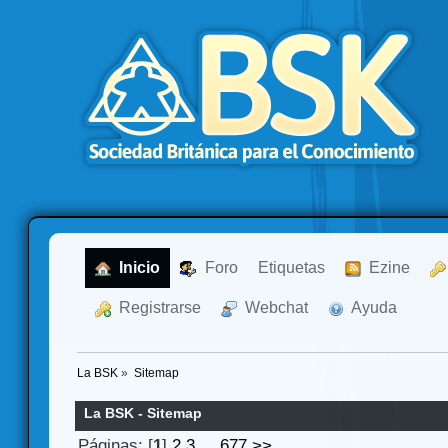
  Inicio
  Foro
Etiquetas
  Ezine
  Registrarse
  Webchat
  Ayuda
La BSK
»
Sitemap
La BSK - Sitemap
Páginas: [
1
]
2
3
...
677
>>