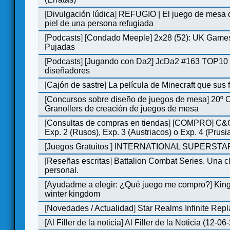
[
Divulgación lúdica
]
REFUGIO | El juego de mesa q
piel de una persona refugiada
[
Podcasts
]
[Condado Meeple] 2x28 (52): UK Games
Pujadas
[
Podcasts
]
[Jugando con Da2] JcDa2 #163 TOP10 
diseñadores
[
Cajón de sastre
]
La película de Minecraft que sus 
[
Concursos sobre diseño de juegos de mesa
]
20º 
Granollers de creación de juegos de mesa
[
Consultas de compras en tiendas
]
[COMPRO] C&C
Exp. 2 (Rusos), Exp. 3 (Austriacos) o Exp. 4 (Prusi
[
Juegos Gratuitos
]
INTERNATIONAL SUPERSTAR
[
Reseñas escritas
]
Battalion Combat Series. Una cl
personal.
[
Ayudadme a elegir: ¿Qué juego me compro?
]
King
winter kingdom
[
Novedades / Actualidad
]
Star Realms Infinite Repl
[
Al Filler de la noticia
]
Al Filler de la Noticia (12-06