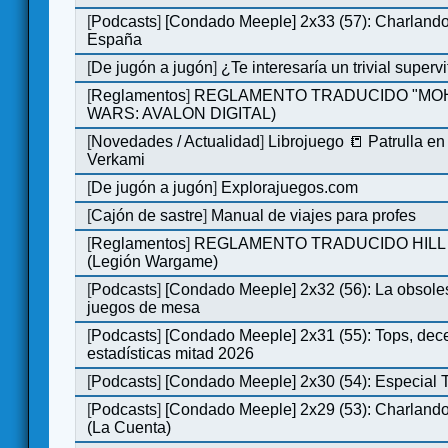
[
Podcasts
]
[Condado Meeple] 2x33 (57): Charlan
España
[
De jugón a jugón
]
¿Te interesaría un trivial super
[
Reglamentos
]
REGLAMENTO TRADUCIDO "MOH
WARS: AVALON DIGITAL)
[
Novedades / Actualidad
]
Librojuego 📒 Patrulla en
Verkami
[
De jugón a jugón
]
Explorajuegos.com
[
Cajón de sastre
]
Manual de viajes para profes
[
Reglamentos
]
REGLAMENTO TRADUCIDO HILL
(Legión Wargame)
[
Podcasts
]
[Condado Meeple] 2x32 (56): La obsole
juegos de mesa
[
Podcasts
]
[Condado Meeple] 2x31 (55): Tops, dec
estadísticas mitad 2026
[
Podcasts
]
[Condado Meeple] 2x30 (54): Especial
[
Podcasts
]
[Condado Meeple] 2x29 (53): Charlando
(La Cuenta)