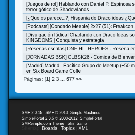
[
Juegos de rol
]
Hablando con Daniel P. Espinosa s
terror gótico de Shadowlands
[
¿Qué os parece...?
]
Hispania de Draco ideas ¿Qu
[
Podcasts
]
[Condado Meeple] 2x27 (51): Freakcon
[
Divulgación lúdica
]
Charlando con Draco Ideas s
KINGDOMS | Conquista y estrategia
[
Reseñas escritas
]
ONE HIT HEROES - Reseña en 
[
JORNADAS BSK
]
CLBSK26 - Comida de Bienve
[
Madrid
]
Madrid - Pacífico Grupo de Meetup (+50 
en Six Board Game Coffe
Páginas: [
1
]
2
3
...
677
>>
SMF 2.0.15
|
SMF © 2013
,
Simple Machines
SimplePortal 2.3.5 © 2008-2012, SimplePortal
SMFSimple.com Theme | Skin Samp
Sitemap:
Boards
|
Topics
|
XML