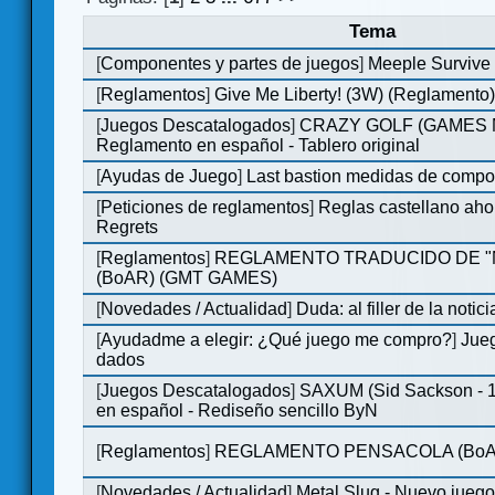
Tema
[
Componentes y partes de juegos
]
Meeple Survive 
[
Reglamentos
]
Give Me Liberty! (3W) (Reglamento
[
Juegos Descatalogados
]
CRAZY GOLF (GAMES Ma
Reglamento en español - Tablero original
[
Ayudas de Juego
]
Last bastion medidas de comp
[
Peticiones de reglamentos
]
Reglas castellano aho
Regrets
[
Reglamentos
]
REGLAMENTO TRADUCIDO DE 
(BoAR) (GMT GAMES)
[
Novedades / Actualidad
]
Duda: al filler de la notici
[
Ayudadme a elegir: ¿Qué juego me compro?
]
Jueg
dados
[
Juegos Descatalogados
]
SAXUM (Sid Sackson - 
en español - Rediseño sencillo ByN
[
Reglamentos
]
REGLAMENTO PENSACOLA (BoA
[
Novedades / Actualidad
]
Metal Slug - Nuevo jueg