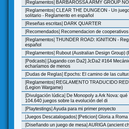
[
Reglamentos
]
BARBAROSSA ARMY GROUP NO
[
Reglamentos
]
CLEAR THE DUNGEON - Un juego 
solitario - Reglamento en español
[
Reseñas escritas
]
DARK QUARTER
[
Recomendados
]
Recomendacion de cooperativos 
[
Reglamentos
]
THUNDER ROAD: IGNITION - Regl
español
[
Reglamentos
]
Rubout (Australian Design Group) 
[
Podcasts
]
[Jugando con Da2] JcDa2 #164 Mecáni
echaríamos de menos
[
Dudas de Reglas
]
Epochs: El camino de las cultu
[
Reglamentos
]
REGLAMENTO TRADUCIDO RED
(Legion Wargame)
[
Divulgación lúdica
]
De Monopoly a Ark Nova: qué
104.640 juegos sobre la evolución del di
[
Playtestings
]
Ayuda para mi primer proyecto
[
Juegos Descatalogados
]
[Peticion] Gloria a Roma
[
Diseñando un juego de mesa
]
AURIGA (ancient cha