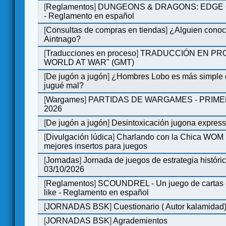
[
Reglamentos
]
DUNGEONS & DRAGONS: EDGE 
- Reglamento en español
[
Consultas de compras en tiendas
]
¿Alguien conoce
Aintnago?
[
Traducciones en proceso
]
TRADUCCIÓN EN PRO
WORLD AT WAR" (GMT)
[
De jugón a jugón
]
¿Hombres Lobo es más simple q
jugué mal?
[
Wargames
]
PARTIDAS DE WARGAMES - PRIM
2026
[
De jugón a jugón
]
Desintoxicación jugona expres
[
Divulgación lúdica
]
Charlando con la Chica WOM | 
mejores insertos para juegos
[
Jornadas
]
Jornada de juegos de estrategia históri
03/10/2026
[
Reglamentos
]
SCOUNDREL - Un juego de cartas en
like - Reglamento en español
[
JORNADAS BSK
]
Cuestionario ( Autor kalamidad
[
JORNADAS BSK
]
Agrademientos