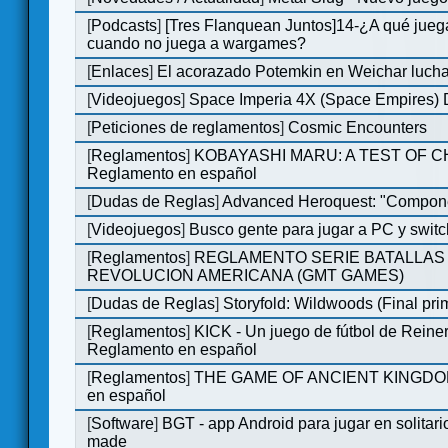
[
Podcasts
]
[Tres Flanquean Juntos]14-¿A qué jue
cuando no juega a wargames?
[
Enlaces
]
El acorazado Potemkin en Weichar lucha
[
Videojuegos
]
Space Imperia 4X (Space Empires) D
[
Peticiones de reglamentos
]
Cosmic Encounters
[
Reglamentos
]
KOBAYASHI MARU: A TEST OF 
Reglamento en español
[
Dudas de Reglas
]
Advanced Heroquest: "Compone
[
Videojuegos
]
Busco gente para jugar a PC y switc
[
Reglamentos
]
REGLAMENTO SERIE BATALLAS 
REVOLUCION AMERICANA (GMT GAMES)
[
Dudas de Reglas
]
Storyfold: Wildwoods (Final prim
[
Reglamentos
]
KICK - Un juego de fútbol de Reiner
Reglamento en español
[
Reglamentos
]
THE GAME OF ANCIENT KINGDOM
en español
[
Software
]
BGT - app Android para jugar en solitari
made