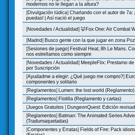
modernos no le llegan a la altura?
[
Divulgación lúdica
]
Charlando con el autor de 7a:
puedas! | Así nació el juego
[
Novedades / Actualidad
]
🦊Fox One: Air Combat 
[
Madrid
]
Busco gente con la que jugar en zona Po
[
Sesiones de juego
]
Festival Heat, 8h Le Mans. C
nos estrellamos como siempre
[
Novedades / Actualidad
]
MeepleFlix: Prestamo de
por Suscripción
[
Ayudadme a elegir: ¿Qué juego me compro?
]
Eur
componentes y solitario
[
Reglamentos
]
Lumen: the lost world (Reglamento)
[
Reglamentos
]
Flotilla (Reglamento y cartas)
[
Juegos Gratuitos
]
DungeonQuest: Edición revisad
[
Reglamentos
]
Batman: The Animated Series Adve
(Tradumaquetadas)
[
Componentes y Erratas
]
Fields of Fire: Pack id
(Erratas)