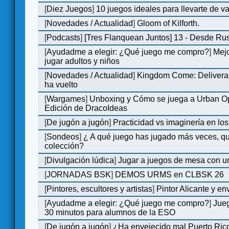
[
Diez Juegos
]
10 juegos ideales para llevarte de 
[
Novedades / Actualidad
]
Gloom of Kilforth.
[
Podcasts
]
[Tres Flanquean Juntos] 13 - Desde Ru
[
Ayudadme a elegir: ¿Qué juego me compro?
]
Mejo
jugar adultos y niños
[
Novedades / Actualidad
]
Kingdom Come: Deliveran
ha vuelto
[
Wargames
]
Unboxing y Cómo se juega a Urban Op
Edición de DracoIdeas
[
De jugón a jugón
]
Practicidad vs imaginería en lo
[
Sondeos
]
¿ A qué juego has jugado más veces, qu
colección?
[
Divulgación lúdica
]
Jugar a juegos de mesa con u
[
JORNADAS BSK
]
DEMOS URMS en CLBSK 26
[
Pintores, escultores y artistas
]
Pintor Alicante y en
[
Ayudadme a elegir: ¿Qué juego me compro?
]
Jue
30 minutos para alumnos de la ESO
[
De jugón a jugón
]
¿Ha envejecido mal Puerto Rico