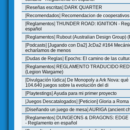
[
Reseñas escritas
]
DARK QUARTER
[
Recomendados
]
Recomendacion de cooperativos 
[
Reglamentos
]
THUNDER ROAD: IGNITION - Regl
español
[
Reglamentos
]
Rubout (Australian Design Group) 
[
Podcasts
]
[Jugando con Da2] JcDa2 #164 Mecáni
echaríamos de menos
[
Dudas de Reglas
]
Epochs: El camino de las cultu
[
Reglamentos
]
REGLAMENTO TRADUCIDO RED
(Legion Wargame)
[
Divulgación lúdica
]
De Monopoly a Ark Nova: qué
104.640 juegos sobre la evolución del di
[
Playtestings
]
Ayuda para mi primer proyecto
[
Juegos Descatalogados
]
[Peticion] Gloria a Roma
[
Diseñando un juego de mesa
]
AURIGA (ancient cha
[
Reglamentos
]
DUNGEONS & DRAGONS: EDGE 
- Reglamento en español