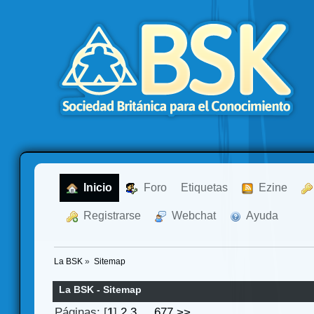
  Inicio
  Foro
Etiquetas
  Ezine
  Registrarse
  Webchat
  Ayuda
La BSK
»
Sitemap
La BSK - Sitemap
Páginas: [
1
]
2
3
...
677
>>