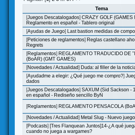
Tema
[
Juegos Descatalogados
]
CRAZY GOLF (GAMES Ma
Reglamento en español - Tablero original
[
Ayudas de Juego
]
Last bastion medidas de comp
[
Peticiones de reglamentos
]
Reglas castellano aho
Regrets
[
Reglamentos
]
REGLAMENTO TRADUCIDO DE 
(BoAR) (GMT GAMES)
[
Novedades / Actualidad
]
Duda: al filler de la notici
[
Ayudadme a elegir: ¿Qué juego me compro?
]
Jueg
dados
[
Juegos Descatalogados
]
SAXUM (Sid Sackson - 
en español - Rediseño sencillo ByN
[
Reglamentos
]
REGLAMENTO PENSACOLA (BoA
[
Novedades / Actualidad
]
Metal Slug - Nuevo jueg
[
Podcasts
]
[Tres Flanquean Juntos]14-¿A qué jue
cuando no juega a wargames?