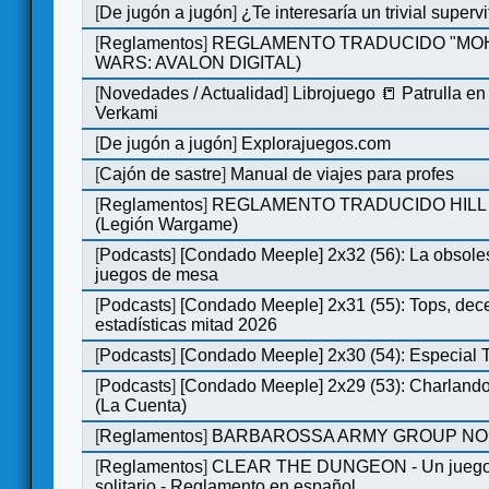
[
De jugón a jugón
]
¿Te interesaría un trivial super
[
Reglamentos
]
REGLAMENTO TRADUCIDO "MOH
WARS: AVALON DIGITAL)
[
Novedades / Actualidad
]
Librojuego 📒 Patrulla en
Verkami
[
De jugón a jugón
]
Explorajuegos.com
[
Cajón de sastre
]
Manual de viajes para profes
[
Reglamentos
]
REGLAMENTO TRADUCIDO HILL
(Legión Wargame)
[
Podcasts
]
[Condado Meeple] 2x32 (56): La obsole
juegos de mesa
[
Podcasts
]
[Condado Meeple] 2x31 (55): Tops, dec
estadísticas mitad 2026
[
Podcasts
]
[Condado Meeple] 2x30 (54): Especial
[
Podcasts
]
[Condado Meeple] 2x29 (53): Charlando
(La Cuenta)
[
Reglamentos
]
BARBAROSSA ARMY GROUP NO
[
Reglamentos
]
CLEAR THE DUNGEON - Un juego 
solitario - Reglamento en español