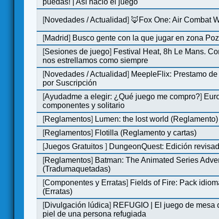
puedas! | Así nació el juego
[
Novedades / Actualidad
]
🦊Fox One: Air Combat 
[
Madrid
]
Busco gente con la que jugar en zona Po
[
Sesiones de juego
]
Festival Heat, 8h Le Mans. C
nos estrellamos como siempre
[
Novedades / Actualidad
]
MeepleFlix: Prestamo de
por Suscripción
[
Ayudadme a elegir: ¿Qué juego me compro?
]
Eur
componentes y solitario
[
Reglamentos
]
Lumen: the lost world (Reglamento)
[
Reglamentos
]
Flotilla (Reglamento y cartas)
[
Juegos Gratuitos
]
DungeonQuest: Edición revisad
[
Reglamentos
]
Batman: The Animated Series Adve
(Tradumaquetadas)
[
Componentes y Erratas
]
Fields of Fire: Pack id
(Erratas)
[
Divulgación lúdica
]
REFUGIO | El juego de mesa q
piel de una persona refugiada