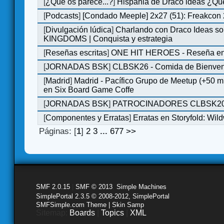
[
¿Qué os parece...?
]
Hispania de Draco ideas ¿Qu
[
Podcasts
]
[Condado Meeple] 2x27 (51): Freakcon
[
Divulgación lúdica
]
Charlando con Draco Ideas s
KINGDOMS | Conquista y estrategia
[
Reseñas escritas
]
ONE HIT HEROES - Reseña en 
[
JORNADAS BSK
]
CLBSK26 - Comida de Bienve
[
Madrid
]
Madrid - Pacífico Grupo de Meetup (+50 
en Six Board Game Coffe
[
JORNADAS BSK
]
PATROCINADORES CLBSK2
[
Componentes y Erratas
]
Erratas en Storyfold: Wi
Páginas: [
1
]
2
3
...
677
>>
SMF 2.0.15
|
SMF © 2013
,
Simple Machines
SimplePortal 2.3.5 © 2008-2012, SimplePortal
SMFSimple.com Theme | Skin Samp
Sitemap:
Boards
|
Topics
|
XML