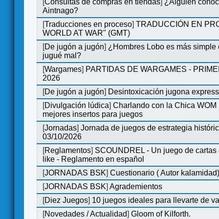
[
Consultas de compras en tiendas
]
¿Alguien conoce
Aintnago?
[
Traducciones en proceso
]
TRADUCCIÓN EN PRO
WORLD AT WAR" (GMT)
[
De jugón a jugón
]
¿Hombres Lobo es más simple q
jugué mal?
[
Wargames
]
PARTIDAS DE WARGAMES - PRIM
2026
[
De jugón a jugón
]
Desintoxicación jugona expres
[
Divulgación lúdica
]
Charlando con la Chica WOM | 
mejores insertos para juegos
[
Jornadas
]
Jornada de juegos de estrategia históri
03/10/2026
[
Reglamentos
]
SCOUNDREL - Un juego de cartas en
like - Reglamento en español
[
JORNADAS BSK
]
Cuestionario ( Autor kalamidad
[
JORNADAS BSK
]
Agrademientos
[
Diez Juegos
]
10 juegos ideales para llevarte de 
[
Novedades / Actualidad
]
Gloom of Kilforth.