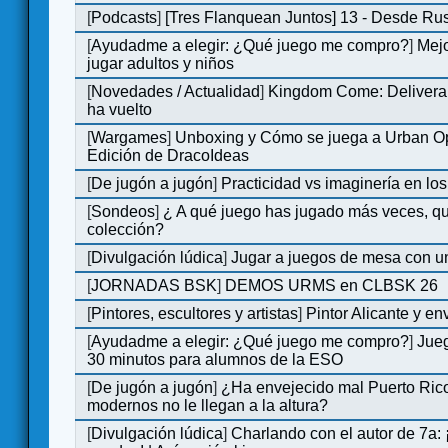
[
Podcasts
]
[Tres Flanquean Juntos] 13 - Desde Ru
[
Ayudadme a elegir: ¿Qué juego me compro?
]
Mejo
jugar adultos y niños
[
Novedades / Actualidad
]
Kingdom Come: Deliveran
ha vuelto
[
Wargames
]
Unboxing y Cómo se juega a Urban Op
Edición de DracoIdeas
[
De jugón a jugón
]
Practicidad vs imaginería en lo
[
Sondeos
]
¿ A qué juego has jugado más veces, qu
colección?
[
Divulgación lúdica
]
Jugar a juegos de mesa con u
[
JORNADAS BSK
]
DEMOS URMS en CLBSK 26
[
Pintores, escultores y artistas
]
Pintor Alicante y en
[
Ayudadme a elegir: ¿Qué juego me compro?
]
Jue
30 minutos para alumnos de la ESO
[
De jugón a jugón
]
¿Ha envejecido mal Puerto Rico
modernos no le llegan a la altura?
[
Divulgación lúdica
]
Charlando con el autor de 7a: