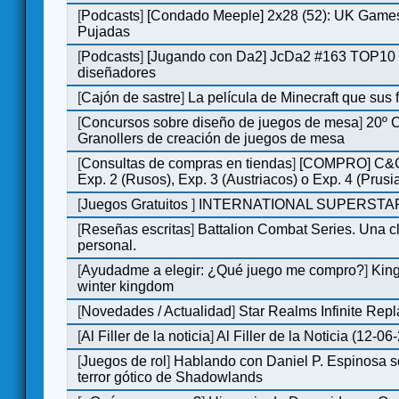
[
Podcasts
]
[Condado Meeple] 2x28 (52): UK Games
Pujadas
[
Podcasts
]
[Jugando con Da2] JcDa2 #163 TOP10 
diseñadores
[
Cajón de sastre
]
La película de Minecraft que sus 
[
Concursos sobre diseño de juegos de mesa
]
20º 
Granollers de creación de juegos de mesa
[
Consultas de compras en tiendas
]
[COMPRO] C&C
Exp. 2 (Rusos), Exp. 3 (Austriacos) o Exp. 4 (Prusi
[
Juegos Gratuitos
]
INTERNATIONAL SUPERSTAR
[
Reseñas escritas
]
Battalion Combat Series. Una cl
personal.
[
Ayudadme a elegir: ¿Qué juego me compro?
]
King
winter kingdom
[
Novedades / Actualidad
]
Star Realms Infinite Repl
[
Al Filler de la noticia
]
Al Filler de la Noticia (12-06
[
Juegos de rol
]
Hablando con Daniel P. Espinosa s
terror gótico de Shadowlands