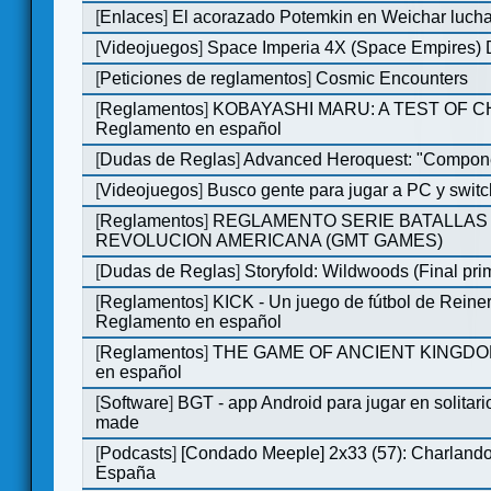
[
Enlaces
]
El acorazado Potemkin en Weichar lucha
[
Videojuegos
]
Space Imperia 4X (Space Empires) D
[
Peticiones de reglamentos
]
Cosmic Encounters
[
Reglamentos
]
KOBAYASHI MARU: A TEST OF 
Reglamento en español
[
Dudas de Reglas
]
Advanced Heroquest: "Compone
[
Videojuegos
]
Busco gente para jugar a PC y switc
[
Reglamentos
]
REGLAMENTO SERIE BATALLAS 
REVOLUCION AMERICANA (GMT GAMES)
[
Dudas de Reglas
]
Storyfold: Wildwoods (Final prim
[
Reglamentos
]
KICK - Un juego de fútbol de Reiner
Reglamento en español
[
Reglamentos
]
THE GAME OF ANCIENT KINGDOM
en español
[
Software
]
BGT - app Android para jugar en solitari
made
[
Podcasts
]
[Condado Meeple] 2x33 (57): Charlan
España