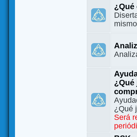
¿Qué 
Disert
mismo
Analiz
Analiz
Ayuda
¿Qué 
comp
Ayudad
¿Qué 
Será r
periód