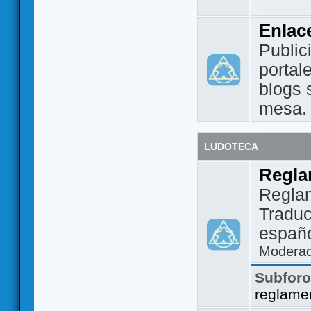
Enlac
Public
portal
blogs 
mesa.
LUDOTECA
Regla
Regla
Traduc
españo
Modera
Subfor
reglame