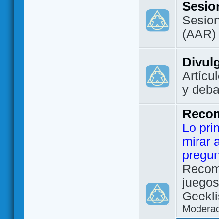
Sesio
Sesion
(AAR)
Divul
Artícu
y deba
Reco
Lo pri
mirar 
pregun
Recom
juegos
Geekli
Modera