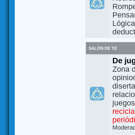
Rompe
Pensam
Lógic
deduct
SALÓN DE TE
De ju
Zona d
opinio
disert
relaci
juego
recicl
periód
Modera