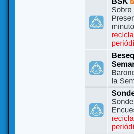
BSK
Sobre 
Presen
minut
recicl
periód
Beseq
Sema
Barone
la Se
Sond
Sondeo
Encue
recicl
periód