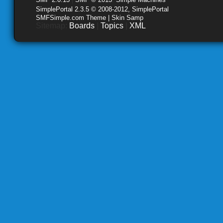
SimplePortal 2.3.5 © 2008-2012, SimplePortal
SMFSimple.com Theme | Skin Samp
Sitemap:
Boards
|
Topics
|
XML