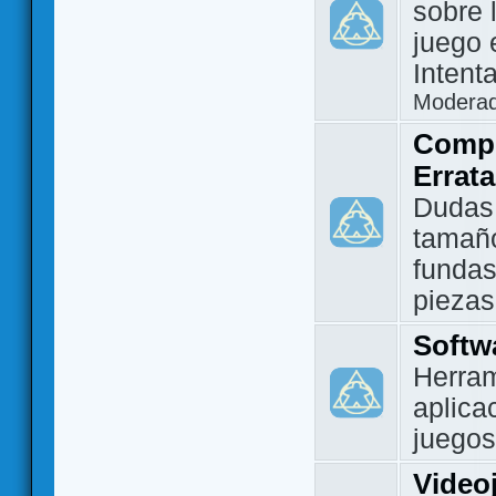
sobre 
juego 
Intent
Modera
Compo
Errat
Dudas
tamañ
fundas
piezas
Softw
Herram
aplica
juegos
Video