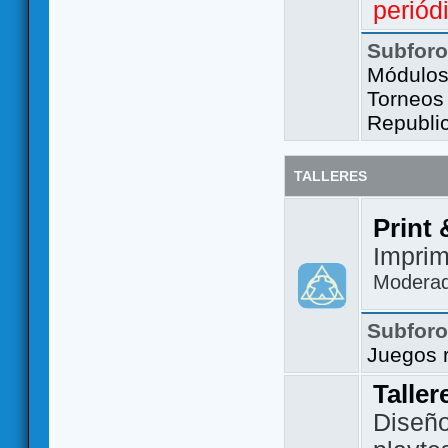
periód
Subfor
Módulos 
Torneos
Republi
TALLERES
Print 
Imprim
Modera
Subfor
Juegos 
Taller
Diseño