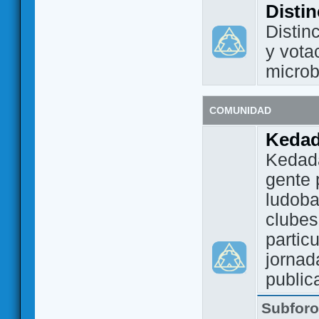
Disti
Distin
y vota
micro
COMUNIDAD
Keda
Kedada
gente 
ludoba
clubes
partic
jornad
public
Subfor