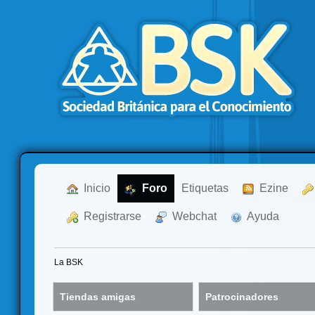
  Inicio
  Foro
Etiquetas
  Ezine
  Registrarse
  Webchat
  Ayuda
La BSK
Tiendas amigas
Patrocinadores