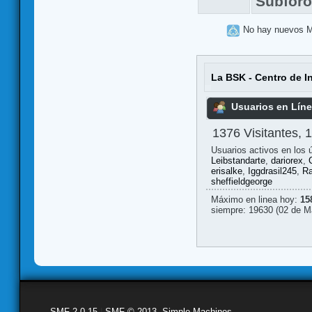
Subfor
No hay nuevos 
La BSK - Centro de I
Usuarios en Lín
1376 Visitantes, 
Usuarios activos en los 
Leibstandarte
,
dariorex
,
erisalke
,
Iggdrasil245
,
Ra
sheffieldgeorge
Máximo en linea hoy:
15
siempre: 19630 (02 de M
SMF 2.0.15
|
SMF © 2013
,
Simple Machines