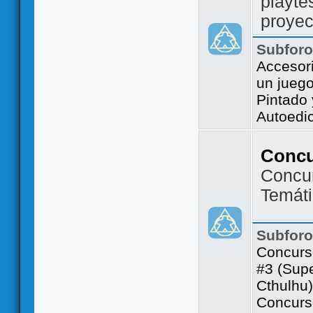
playte
proyec
Subfor
Accesor
un jueg
Pintado
Autoedi
Conc
Concu
Temát
Subfor
Concurs
#3 (Sup
Cthulhu)
Concurs