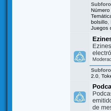
Subfor
Número 
Temátic
bolsillo
,
Juegos d
Ezine
Ezines
electr
Modera
Subfor
2.0
,
Tok
Podca
Podca
emitid
de me