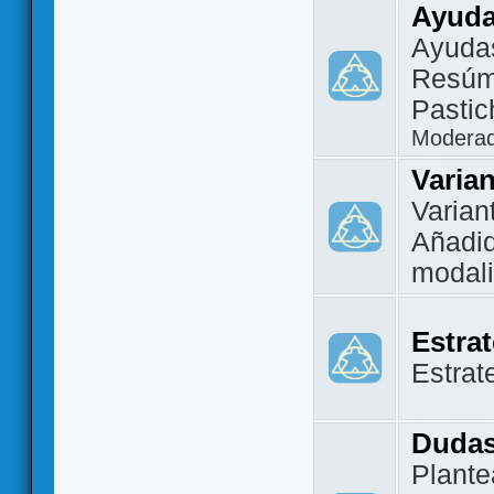
Ayuda
Ayuda
Resúm
Pastic
Modera
Varia
Varian
Añadi
modal
Estra
Estrat
Dudas
Plante