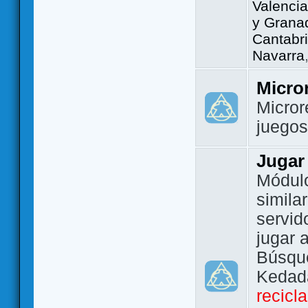
Valencia
y Grana
Cantabri
Navarra
Micro
Micror
juego
Jugar
Módulo
simila
servid
jugar 
Búsque
Kedada
recicl