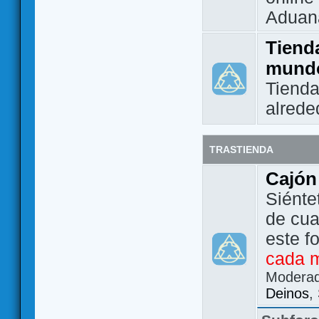
Aduan
Tienda
mund
Tienda
alrede
TRASTIENDA
Cajón
Siénte
de cua
este f
cada 
Modera
Deinos
,