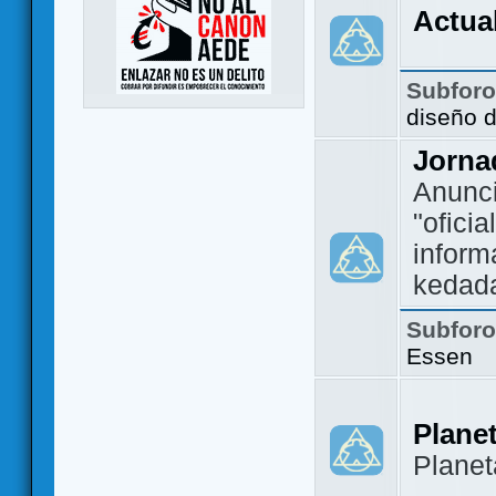
Actua
Subfor
diseño 
Jorna
Anunc
"ofici
inform
kedad
Subfor
Essen
Plane
Plane