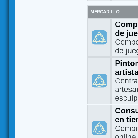
MERCADILLO
Compo
de ju
Compo
de jue
Pintor
artist
Contra
artesa
esculp
Consu
en ti
Compra
online 