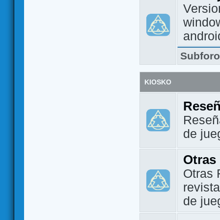
Versio
window
androi
Subfor
KIOSKO
Reseñ
Reseña
de jue
Otras
Otras 
revist
de jue