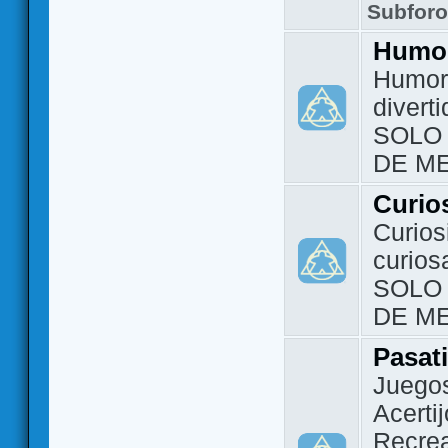
Subfor
Humo
Humor 
divert
SOLO
DE M
Curio
Curios
curios
SOLO
DE M
Pasat
Juegos
Acerti
Recrea