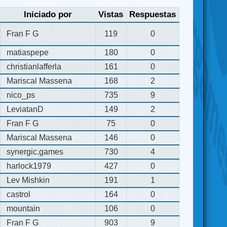
Iniciado por
Vistas
Respuestas
Fran F G
119
0
matiaspepe
180
0
christianlafferla
161
0
Mariscal Massena
168
2
nico_ps
735
9
LeviatanD
149
2
Fran F G
75
0
Mariscal Massena
146
0
synergic.games
730
4
harlock1979
427
0
Lev Mishkin
191
1
castrol
164
0
mountain
106
0
Fran F G
903
9