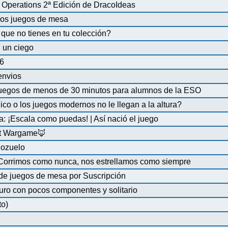
Operations 2ª Edición de DracoIdeas
 los juegos de mesa
que no tienes en tu colección?
 un ciego
6
 envios
uegos de menos de 30 minutos para alumnos de la ESO
co o los juegos modernos no le llegan a la altura?
a: ¡Escala como puedas! | Así nació el juego
at Wargame🦊
Pozuelo
 Corrimos como nunca, nos estrellamos como siempre
de juegos de mesa por Suscripción
uro con pocos componentes y solitario
to)