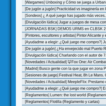
[
Wargames
]
Unboxing y Cómo se juega a Urban 
[
De jugón a jugón
]
Practicidad vs imaginería en
[
Sondeos
]
¿ A qué juego has jugado más veces, 
[
Divulgación lúdica
]
Jugar a juegos de mesa con
[
JORNADAS BSK
]
DEMOS URMS en CLBSK 2
[
Pintores, escultores y artistas
]
Pintor Alicante y
[
Ayudadme a elegir: ¿Qué juego me compro?
]
J
[
De jugón a jugón
]
¿Ha envejecido mal Puerto Ri
[
Divulgación lúdica
]
Charlando con el autor de 7
[
Novedades / Actualidad
]
🦊Fox One: Air Comb
[
Madrid
]
Busco gente con la que jugar en zona 
[
Sesiones de juego
]
Festival Heat, 8h Le Mans.
[
Novedades / Actualidad
]
MeepleFlix: Prestamo 
[
Ayudadme a elegir: ¿Qué juego me compro?
]
E
[
Reglamentos
]
Lumen: the lost world (Reglamen
[
Reglamentos
]
Flotilla (Reglamento y cartas)