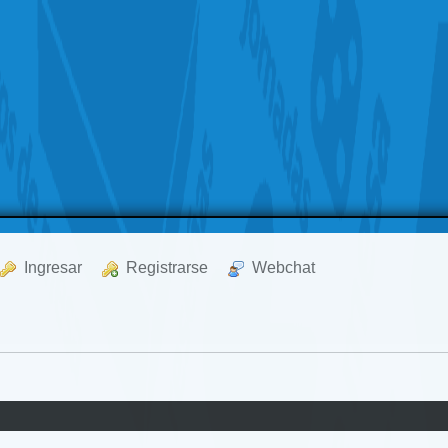
  Ingresar
  Registrarse
  Webchat