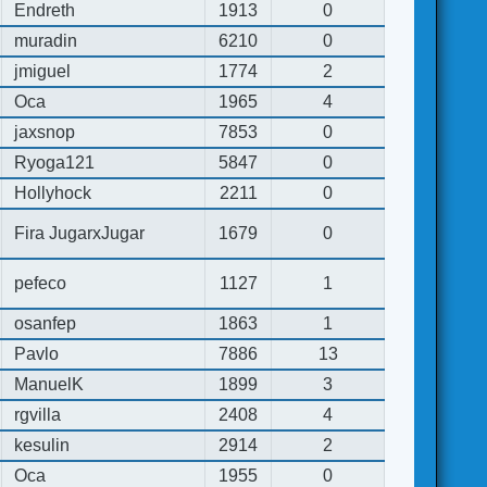
Endreth
1913
0
muradin
6210
0
jmiguel
1774
2
Oca
1965
4
jaxsnop
7853
0
Ryoga121
5847
0
Hollyhock
2211
0
Fira JugarxJugar
1679
0
pefeco
1127
1
osanfep
1863
1
Pavlo
7886
13
ManuelK
1899
3
rgvilla
2408
4
kesulin
2914
2
Oca
1955
0