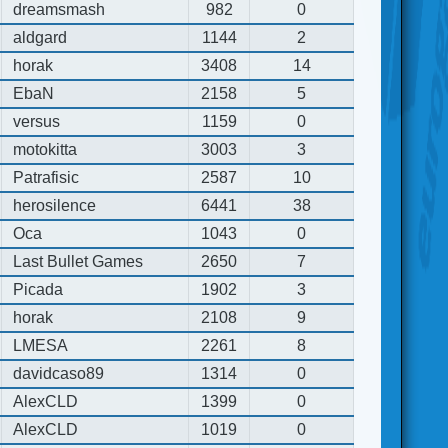
dreamsmash
982
0
aldgard
1144
2
horak
3408
14
EbaN
2158
5
versus
1159
0
motokitta
3003
3
Patrafisic
2587
10
herosilence
6441
38
Oca
1043
0
Last Bullet Games
2650
7
Picada
1902
3
horak
2108
9
LMESA
2261
8
davidcaso89
1314
0
AlexCLD
1399
0
AlexCLD
1019
0