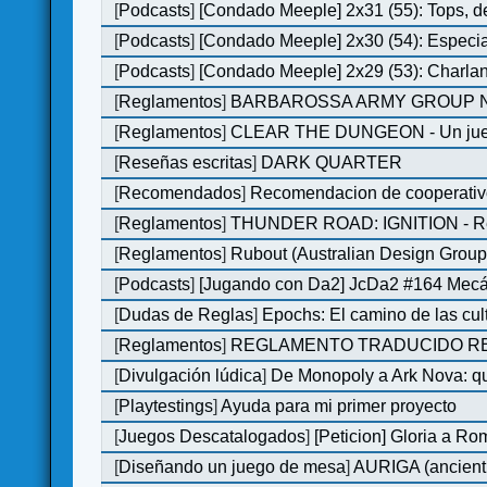
[
Podcasts
]
[Condado Meeple] 2x31 (55): Tops, d
[
Podcasts
]
[Condado Meeple] 2x30 (54): Especi
[
Podcasts
]
[Condado Meeple] 2x29 (53): Charlan
[
Reglamentos
]
BARBAROSSA ARMY GROUP N
[
Reglamentos
]
CLEAR THE DUNGEON - Un juego 
[
Reseñas escritas
]
DARK QUARTER
[
Recomendados
]
Recomendacion de cooperativ
[
Reglamentos
]
THUNDER ROAD: IGNITION - Re
[
Reglamentos
]
Rubout (Australian Design Group
[
Podcasts
]
[Jugando con Da2] JcDa2 #164 Mecá
[
Dudas de Reglas
]
Epochs: El camino de las cul
[
Reglamentos
]
REGLAMENTO TRADUCIDO RED
[
Divulgación lúdica
]
De Monopoly a Ark Nova: qu
[
Playtestings
]
Ayuda para mi primer proyecto
[
Juegos Descatalogados
]
[Peticion] Gloria a Ro
[
Diseñando un juego de mesa
]
AURIGA (ancient 