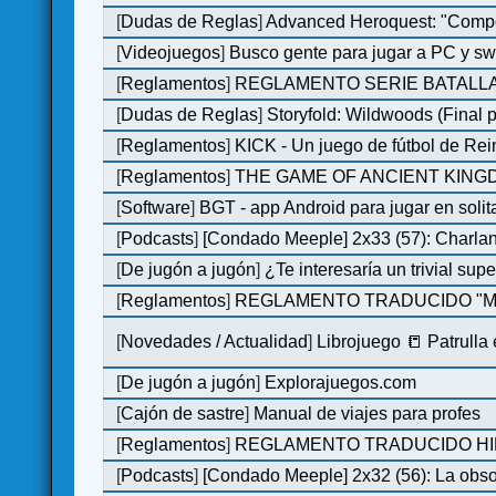
[
Dudas de Reglas
]
Advanced Heroquest: "Comp
[
Videojuegos
]
Busco gente para jugar a PC y sw
[
Reglamentos
]
REGLAMENTO SERIE BATALLA
[
Dudas de Reglas
]
Storyfold: Wildwoods (Final p
[
Reglamentos
]
KICK - Un juego de fútbol de Re
[
Reglamentos
]
THE GAME OF ANCIENT KINGDO
[
Software
]
BGT - app Android para jugar en solit
[
Podcasts
]
[Condado Meeple] 2x33 (57): Char
[
De jugón a jugón
]
¿Te interesaría un trivial su
[
Reglamentos
]
REGLAMENTO TRADUCIDO "MO
[
Novedades / Actualidad
]
Librojuego 📒 Patrulla
[
De jugón a jugón
]
Explorajuegos.com
[
Cajón de sastre
]
Manual de viajes para profes
[
Reglamentos
]
REGLAMENTO TRADUCIDO HILL
[
Podcasts
]
[Condado Meeple] 2x32 (56): La obs