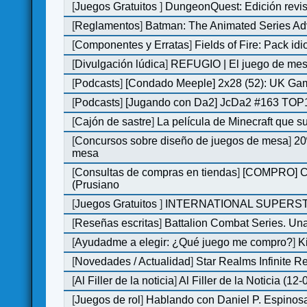
[
Juegos Gratuitos
]
DungeonQuest: Edición revis
[
Reglamentos
]
Batman: The Animated Series Ad
[
Componentes y Erratas
]
Fields of Fire: Pack i
[
Divulgación lúdica
]
REFUGIO | El juego de mesa
[
Podcasts
]
[Condado Meeple] 2x28 (52): UK Ga
[
Podcasts
]
[Jugando con Da2] JcDa2 #163 TOP1
[
Cajón de sastre
]
La película de Minecraft que s
[
Concursos sobre diseño de juegos de mesa
]
20
mesa
[
Consultas de compras en tiendas
]
[COMPRO] C&C
(Prusiano
[
Juegos Gratuitos
]
INTERNATIONAL SUPERST
[
Reseñas escritas
]
Battalion Combat Series. Una
[
Ayudadme a elegir: ¿Qué juego me compro?
]
K
[
Novedades / Actualidad
]
Star Realms Infinite Re
[
Al Filler de la noticia
]
Al Filler de la Noticia (12
[
Juegos de rol
]
Hablando con Daniel P. Espinosa