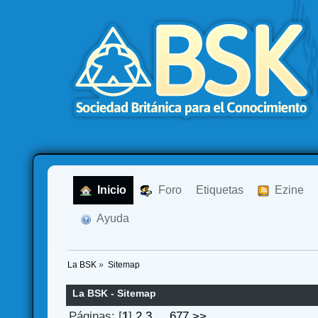
  Inicio
  Foro
Etiquetas
  Ezine
  Ayuda
La BSK
»
Sitemap
La BSK - Sitemap
Páginas: [
1
]
2
3
...
677
>>