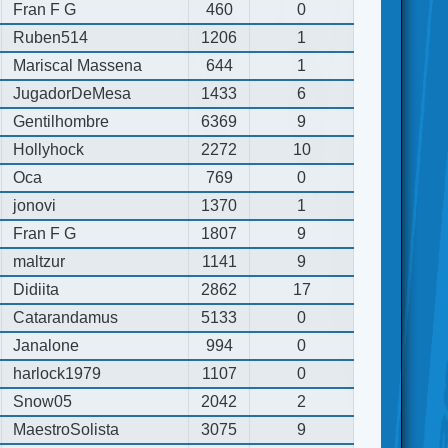
Fran F G
460
0
Ruben514
1206
1
Mariscal Massena
644
1
JugadorDeMesa
1433
6
Gentilhombre
6369
9
Hollyhock
2272
10
Oca
769
0
jonovi
1370
1
Fran F G
1807
9
maltzur
1141
9
Didiita
2862
17
Catarandamus
5133
0
Janalone
994
0
harlock1979
1107
0
Snow05
2042
2
MaestroSolista
3075
9