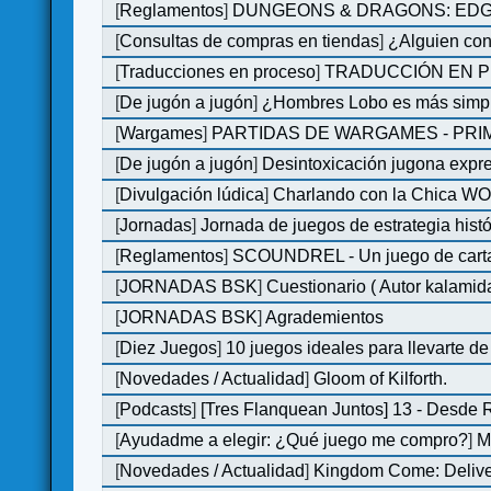
[
Reglamentos
]
DUNGEONS & DRAGONS: EDGE 
[
Consultas de compras en tiendas
]
¿Alguien con
[
Traducciones en proceso
]
TRADUCCIÓN EN P
[
De jugón a jugón
]
¿Hombres Lobo es más simple
[
Wargames
]
PARTIDAS DE WARGAMES - PRI
[
De jugón a jugón
]
Desintoxicación jugona expr
[
Divulgación lúdica
]
Charlando con la Chica WOM 
[
Jornadas
]
Jornada de juegos de estrategia hist
[
Reglamentos
]
SCOUNDREL - Un juego de cartas 
[
JORNADAS BSK
]
Cuestionario ( Autor kalamid
[
JORNADAS BSK
]
Agrademientos
[
Diez Juegos
]
10 juegos ideales para llevarte d
[
Novedades / Actualidad
]
Gloom of Kilforth.
[
Podcasts
]
[Tres Flanquean Juntos] 13 - Desde
[
Ayudadme a elegir: ¿Qué juego me compro?
]
M
[
Novedades / Actualidad
]
Kingdom Come: Deliver