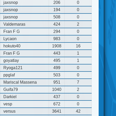
jaxsnop
206
0
jaxsnop
194
0
jaxsnop
508
0
Valdemaras
424
2
Fran F G
294
0
Lycaon
983
0
hokuto40
1908
16
Fran F G
443
1
goyatlay
495
1
Ryoga121
499
0
ppglaf
503
0
Mariscal Massena
951
7
Guifa79
1040
2
Darkiel
437
0
vesp
672
0
versus
3641
42