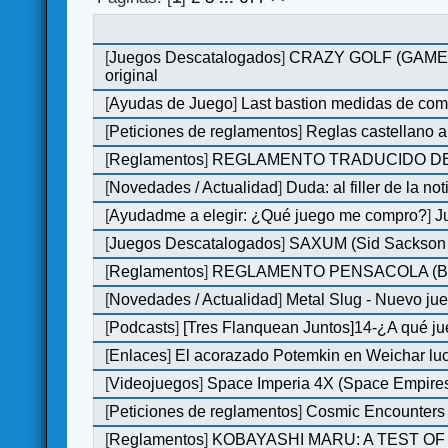
[
Juegos Descatalogados
]
CRAZY GOLF (GAMES M
original
[
Ayudas de Juego
]
Last bastion medidas de co
[
Peticiones de reglamentos
]
Reglas castellano 
[
Reglamentos
]
REGLAMENTO TRADUCIDO DE
[
Novedades / Actualidad
]
Duda: al filler de la not
[
Ayudadme a elegir: ¿Qué juego me compro?
]
J
[
Juegos Descatalogados
]
SAXUM (Sid Sackson -
[
Reglamentos
]
REGLAMENTO PENSACOLA (B
[
Novedades / Actualidad
]
Metal Slug - Nuevo ju
[
Podcasts
]
[Tres Flanquean Juntos]14-¿A qué 
[
Enlaces
]
El acorazado Potemkin en Weichar luc
[
Videojuegos
]
Space Imperia 4X (Space Empires)
[
Peticiones de reglamentos
]
Cosmic Encounters
[
Reglamentos
]
KOBAYASHI MARU: A TEST OF 