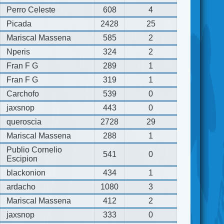
Perro Celeste
608
4
Picada
2428
25
Mariscal Massena
585
2
Nperis
324
2
Fran F G
289
1
Fran F G
319
1
Carchofo
539
0
jaxsnop
443
0
queroscia
2728
29
Mariscal Massena
288
1
Publio Cornelio
541
0
Escipion
blackonion
434
1
ardacho
1080
3
Mariscal Massena
412
2
jaxsnop
333
0