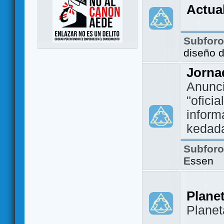
Actua
Subfor
diseño 
Jorna
Anunc
"ofici
inform
kedad
Subfor
Essen
Plane
Plane