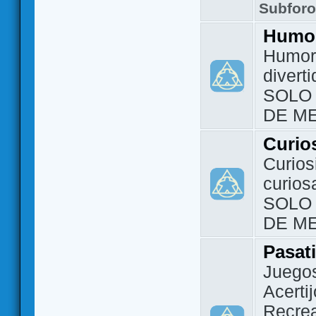
Subfor
Humo
Humor 
divert
SOLO
DE M
Curio
Curios
curios
SOLO
DE M
Pasat
Juegos
Acerti
Recrea