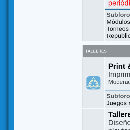
periód
Subfor
Módulos 
Torneos
Republi
TALLERES
Print 
Imprim
Modera
Subfor
Juegos 
Taller
Diseño