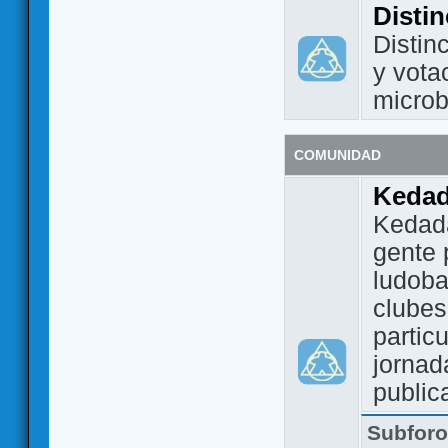
Disti
Distin
y vota
micro
COMUNIDAD
Keda
Kedada
gente 
ludoba
clubes
partic
jornad
public
Subfor