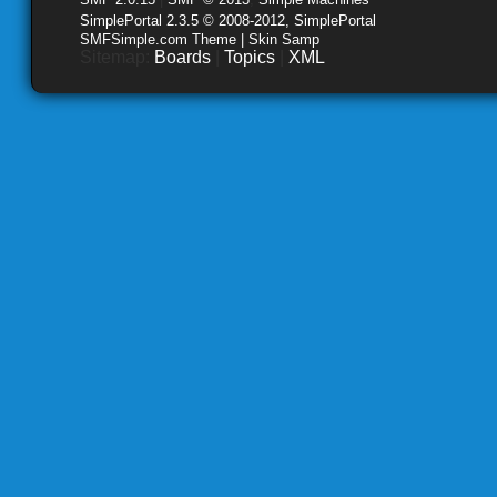
SimplePortal 2.3.5 © 2008-2012, SimplePortal
SMFSimple.com Theme | Skin Samp
Sitemap:
Boards
|
Topics
|
XML