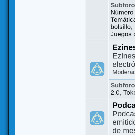
Subfor
Número 
Temátic
bolsillo
,
Juegos d
Ezine
Ezines
electr
Modera
Subfor
2.0
,
Tok
Podca
Podca
emitid
de me