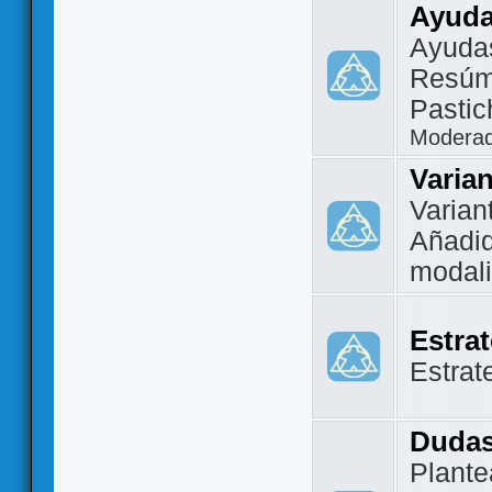
Ayuda
Ayuda
Resúm
Pastic
Modera
Varia
Varian
Añadi
modal
Estra
Estrat
Dudas
Plante