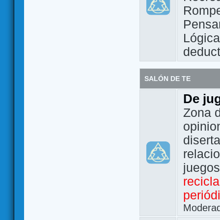
Rompe
Pensam
Lógic
deduct
SALÓN DE TE
De ju
Zona d
opinio
disert
relaci
juego
recicl
periód
Modera