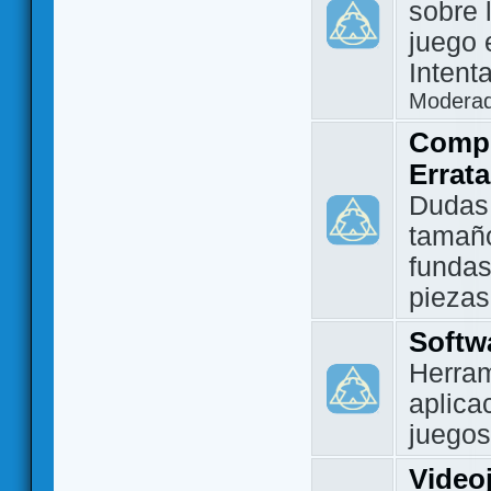
sobre 
juego 
Intent
Modera
Compo
Errat
Dudas
tamañ
fundas
piezas
Softw
Herram
aplica
juegos
Video