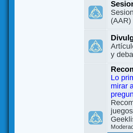
Sesio
Sesion
(AAR)
Divul
Artícu
y deba
Reco
Lo pri
mirar 
pregun
Recom
juegos
Geekli
Modera