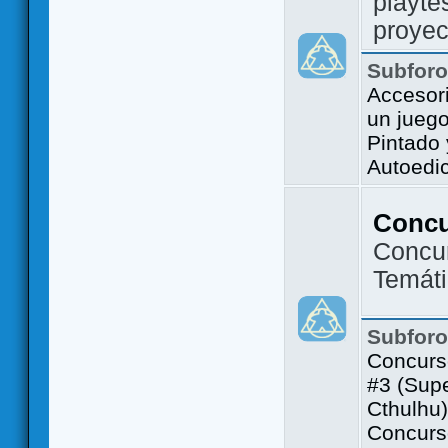
playte
proyec
Subfor
Accesor
un jueg
Pintado
Autoedi
Conc
Concu
Temát
Subfor
Concurs
#3 (Sup
Cthulhu)
Concurs