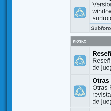
Versio
window
androi
Subfor
KIOSKO
Reseñ
Reseña
de jue
Otras
Otras 
revist
de jue