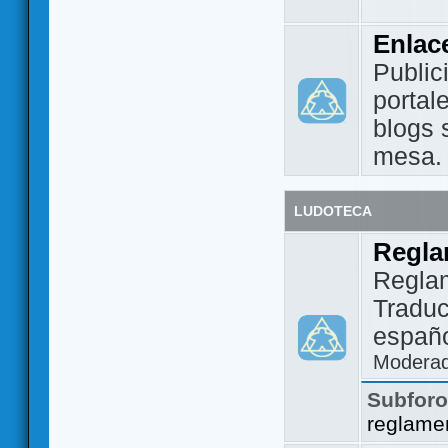
Enlac
Public
portal
blogs 
mesa.
LUDOTECA
Regla
Regla
Traduc
españo
Modera
Subfor
reglame