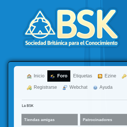
  Inicio
  Foro
Etiquetas
  Ezine
  Registrarse
  Webchat
  Ayuda
La BSK
Tiendas amigas
Patrocinadores