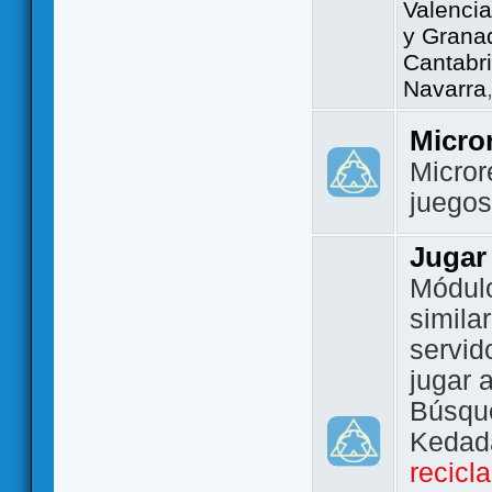
Valencia
y Grana
Cantabri
Navarra
Micro
Micror
juego
Jugar
Módulo
simila
servid
jugar 
Búsque
Kedada
recicl