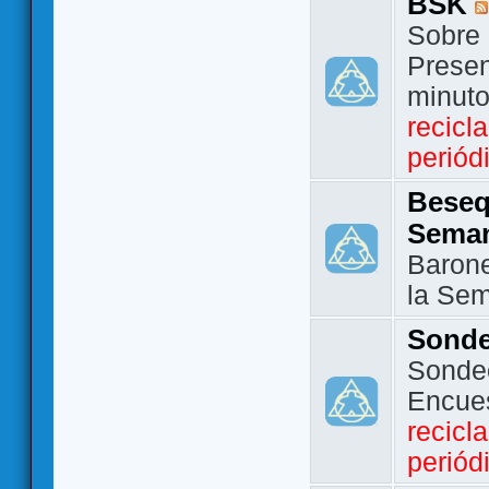
BSK
Sobre 
Presen
minut
recicl
periód
Beseq
Sema
Barone
la Se
Sond
Sondeo
Encue
recicl
periód