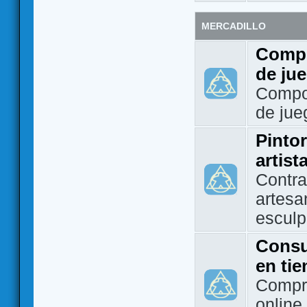
MERCADILLO
Compo
de ju
Compo
de jue
Pintor
artist
Contra
artesa
esculp
Consu
en ti
Compra
online 