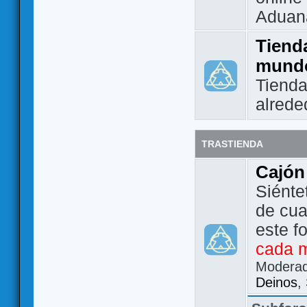
Aduan
Tienda
mund
Tienda
alrede
TRASTIENDA
Cajón
Siénte
de cua
este f
cada 
Modera
Deinos
,