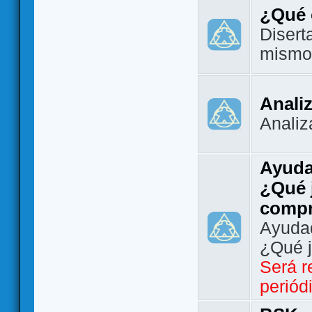
¿Qué 
Disert
mismo
Analiz
Analiz
Ayuda
¿Qué 
comp
Ayudad
¿Qué 
Será r
periód