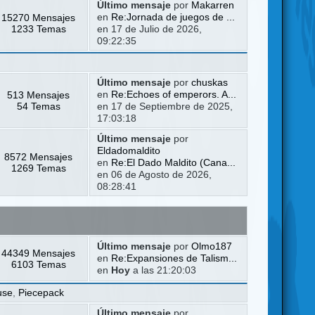
Último mensaje
por
Makarren
15270 Mensajes
en
Re:Jornada de juegos de ...
1233 Temas
en 17 de Julio de 2026,
09:22:35
Último mensaje
por
chuskas
513 Mensajes
en
Re:Echoes of emperors. A...
54 Temas
en 17 de Septiembre de 2025,
17:03:18
Último mensaje
por
Eldadomaldito
8572 Mensajes
en
Re:El Dado Maldito (Cana...
1269 Temas
en 06 de Agosto de 2026,
08:28:41
Último mensaje
por
Olmo187
44349 Mensajes
en
Re:Expansiones de Talism...
6103 Temas
en
Hoy
a las 21:20:03
use
,
Piecepack
Último mensaje
por