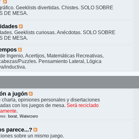
r
ráfico. Geeklists divertidas. Chistes. SOLO SOBRE
S DE MESA.
sidades
dades. Geeklists curiosas. Anécdotas. SOLO SOBRE
S DE MESA.
iempos
de Ingenio, Acertijos, Matemáticas Recreativas,
bezas/Puzzles. Pensamiento Lateral, Lógica
a/inductiva.
ón a jugón
 charla, opiniones personales y disertaciones
nadas con los juegos de mesa.
Será reciclado
camente
.
res:
borat
,
Waterzero
s parece...?
ciones sobre un mismo juego.