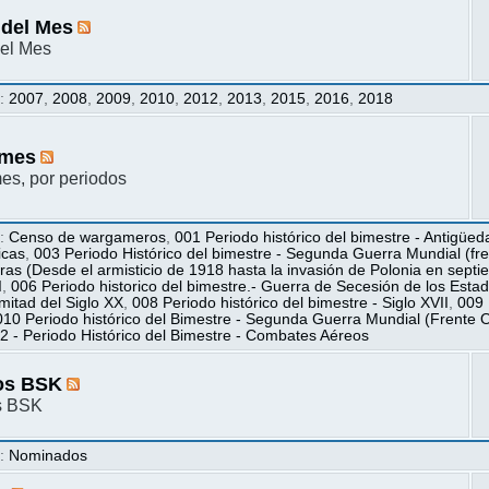
 del Mes
el Mes
s
:
2007
,
2008
,
2009
,
2010
,
2012
,
2013
,
2015
,
2016
,
2018
mes
s, por periodos
s
:
Censo de wargameros
,
001 Periodo histórico del bimestre - Antigüed
icas
,
003 Periodo Histórico del bimestre - Segunda Guerra Mundial (fren
ras (Desde el armisticio de 1918 hasta la invasión de Polonia en sept
I
,
006 Periodo historico del bimestre.- Guerra de Secesión de los Esta
itad del Siglo XX
,
008 Periodo histórico del bimestre - Siglo XVII
,
009 
010 Periodo histórico del Bimestre - Segunda Guerra Mundial (Frente O
2 - Periodo Histórico del Bimestre - Combates Aéreos
os BSK
s BSK
s
:
Nominados