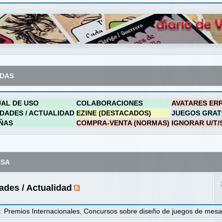
ADAS
AL DE USO
COLABORACIONES
AVATARES ER
DADES / ACTUALIDAD
EZINE (DESTACADOS)
JUEGOS GRAT
ÑAS
COMPRA-VENTA (NORMAS)
IGNORAR U/T/
NSA
des / Actualidad
s
:
Premios Internacionales
,
Concursos sobre diseño de juegos de mes