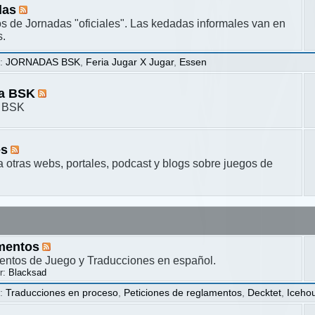
das
s de Jornadas "oficiales". Las kedadas informales van en
s.
s
:
JORNADAS BSK
,
Feria Jugar X Jugar
,
Essen
ta BSK
a BSK
es
a otras webs, portales, podcast y blogs sobre juegos de
mentos
ntos de Juego y Traducciones en español.
r:
Blacksad
s
:
Traducciones en proceso
,
Peticiones de reglamentos
,
Decktet
,
Iceho