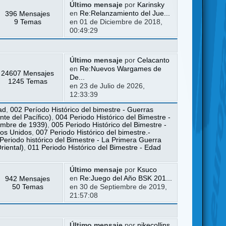
Último mensaje
por
Karinsky
396 Mensajes
en
Re:Relanzamiento del Jue...
9 Temas
en 01 de Diciembre de 2018,
00:49:29
Último mensaje
por
Celacanto
en
Re:Nuevos Wargames de
24607 Mensajes
De...
1245 Temas
en 23 de Julio de 2026,
12:33:39
ad
,
002 Período Histórico del bimestre - Guerras
te del Pacífico)
,
004 Periodo Histórico del Bimestre -
iembre de 1939)
,
005 Periodo Histórico del Bimestre -
dos Unidos
,
007 Periodo Histórico del bimestre.-
Periodo histórico del Bimestre - La Primera Guerra
riental)
,
011 Periodo Histórico del Bimestre - Edad
Último mensaje
por
Ksuco
942 Mensajes
en
Re:Juego del Año BSK 201...
50 Temas
en 30 de Septiembre de 2019,
21:57:08
Último mensaje
por
nikecollins