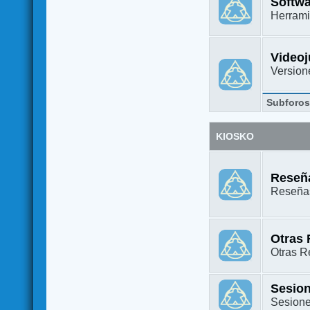
Softw
Herrami
Video
Versione
Subforo
KIOSKO
Reseña
Reseñas
Otras
Otras Re
Sesion
Sesione