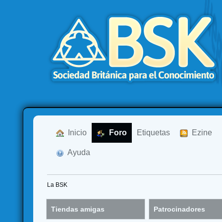
  Inicio
  Foro
Etiquetas
  Ezine
  Ayuda
La BSK
Tiendas amigas
Patrocinadores