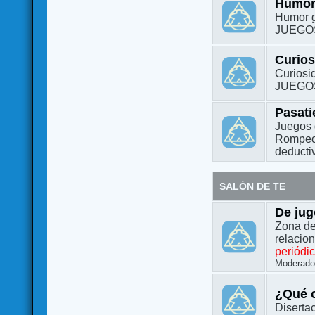
Humo
Humor g
JUEGO
Curio
Curiosi
JUEGO
Pasat
Juegos 
Rompeca
deductiv
SALÓN DE TE
De jug
Zona de
relacio
periódi
Moderado
¿Qué o
Diserta