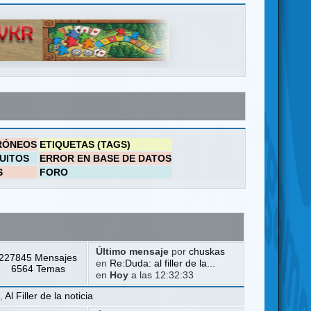
RÓNEOS
ETIQUETAS (TAGS)
UITOS
ERROR EN BASE DE DATOS
S
FORO
Último mensaje
por
chuskas
227845 Mensajes
en
Re:Duda: al filler de la...
6564 Temas
en
Hoy
a las 12:32:33
a
,
Al Filler de la noticia