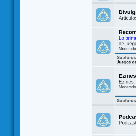
Divulg
Artículo
Recom
Lo prim
de juego
Moderado
Subforo
Juegos de 
Ezine
Ezines. 
Moderado
Subforo
Podca
Podcast