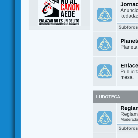
Jorna
Anuncio
kedada
Subforo
Plane
Planet
Enlac
Publicit
mesa.
LUDOTECA
Regla
Reglame
Moderado
Subforo