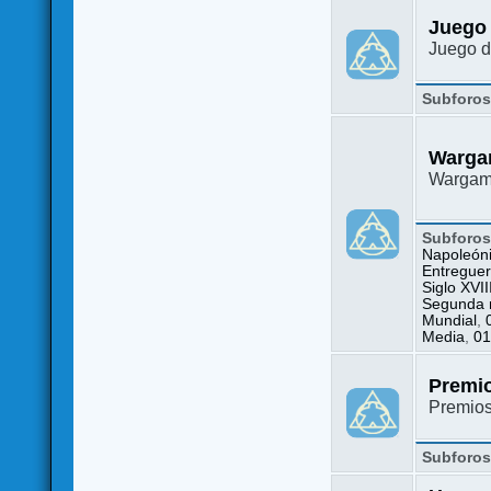
Juego
Juego d
Subforo
Warga
Wargame
Subforo
Napoleón
Entreguer
Siglo XVII
Segunda m
Mundial
,
Media
,
01
Premi
Premio
Subforo