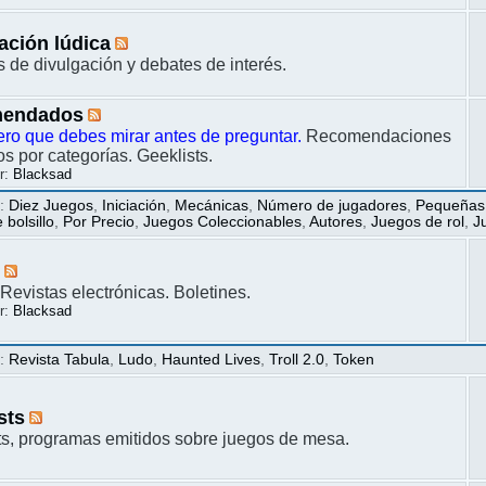
ación lúdica
s de divulgación y debates de interés.
endados
ero que debes mirar antes de preguntar.
Recomendaciones
s por categorías. Geeklists.
r:
Blacksad
s
:
Diez Juegos
,
Iniciación
,
Mecánicas
,
Número de jugadores
,
Pequeñas
bolsillo
,
Por Precio
,
Juegos Coleccionables
,
Autores
,
Juegos de rol
,
J
s
Revistas electrónicas. Boletines.
r:
Blacksad
s
:
Revista Tabula
,
Ludo
,
Haunted Lives
,
Troll 2.0
,
Token
sts
s, programas emitidos sobre juegos de mesa.