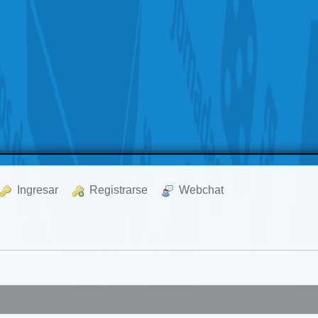
  Ingresar
  Registrarse
  Webchat