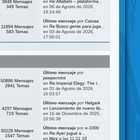
3848 Mensajes
en
Re:Altabelo – plataforma...
349 Temas
en 06 de Agosto de 2026,
19:24:48
Último mensaje
por
Caixaa
11894 Mensajes
en
Re:Busco gente para juga...
583 Temas
en 03 de Agosto de 2026,
17:00:01
Último mensaje
por
peepermint
50886 Mensajes
en
Re:Imperial Elegy: The r...
2841 Temas
en 01 de Agosto de 2026,
16:03:57
Último mensaje
por
Helgark
4297 Mensajes
en
Lanzamiento de nuevo lib...
719 Temas
en 16 de Diciembre de 2025,
10:56:38
Último mensaje
por
e-1000
30228 Mensajes
en
Re:Ayer jugué a...
1547 Temas
en
Hoy
a las 11:31:39