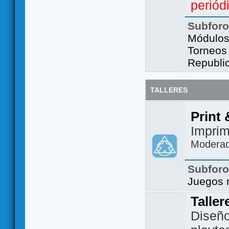
periód
Subfor
Módulos 
Torneos
Republi
TALLERES
Print 
Imprim
Modera
Subfor
Juegos 
Taller
Diseño