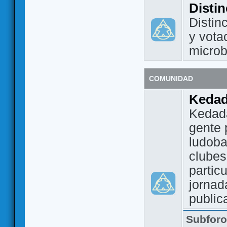
Disti
Distin
y vota
micro
COMUNIDAD
Keda
Kedada
gente 
ludoba
clubes
partic
jornad
public
Subfor