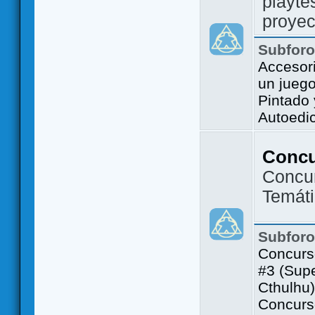
playte
proyec
Subfor
Accesor
un jueg
Pintado
Autoedi
Conc
Concu
Temát
Subfor
Concurs
#3 (Sup
Cthulhu)
Concurs