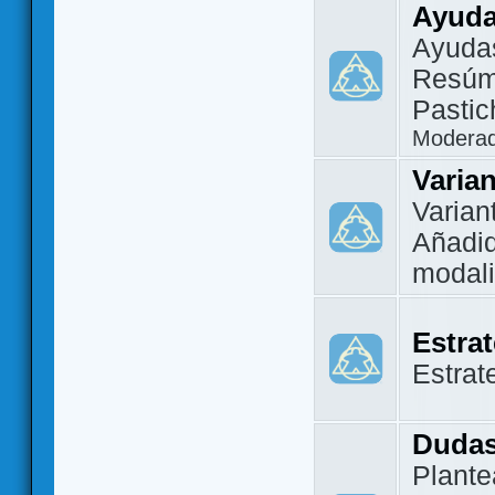
Ayuda
Ayuda
Resúm
Pastic
Modera
Varia
Varian
Añadi
modal
Estra
Estrat
Dudas
Plante