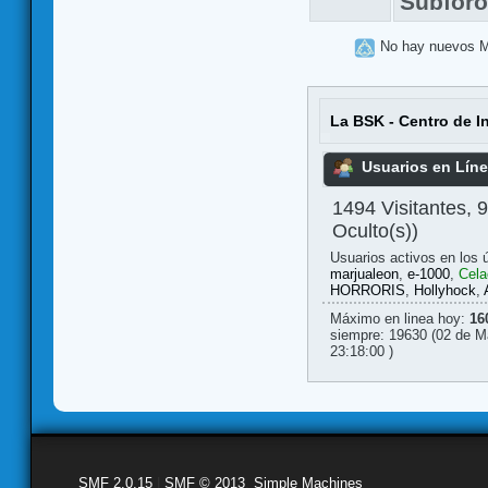
Subfor
No hay nuevos 
La BSK - Centro de I
Usuarios en Lín
1494 Visitantes, 
Oculto(s))
Usuarios activos en los 
marjualeon
,
e-1000
,
Cela
HORRORIS
,
Hollyhock
,
Máximo en linea hoy:
16
siempre: 19630 (02 de M
23:18:00 )
SMF 2.0.15
|
SMF © 2013
,
Simple Machines