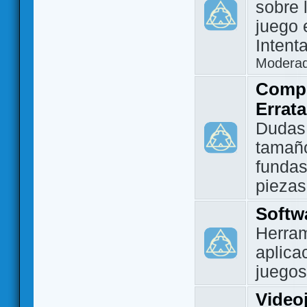
sobre 
juego 
Intent
Modera
Compo
Errat
Dudas
tamañ
fundas
piezas
Softw
Herram
aplica
juegos
Video