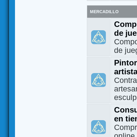
MERCADILLO
Compo
de ju
Compo
de jue
Pintor
artist
Contra
artesa
esculp
Consu
en ti
Compra
online 