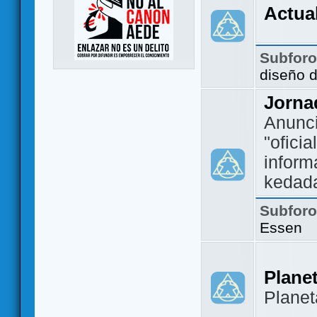
Actua
Subfor
diseño 
Jorna
Anunc
"ofici
inform
kedad
Subfor
Essen
Plane
Plane