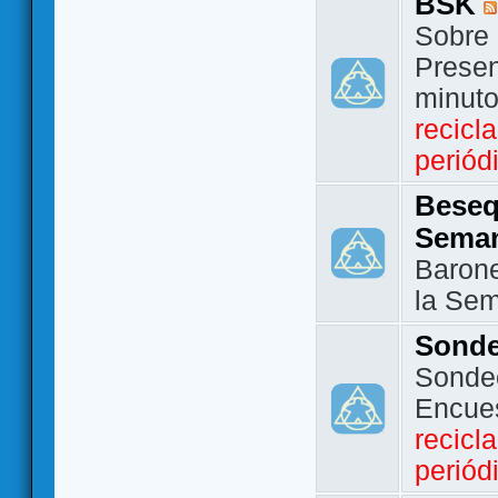
BSK
Sobre 
Presen
minut
recicl
periód
Beseq
Sema
Barone
la Se
Sond
Sondeo
Encue
recicl
periód