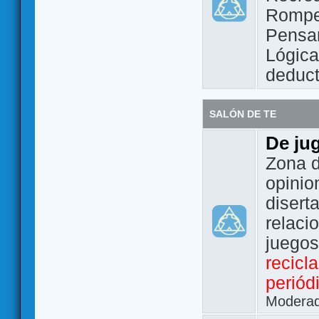
Rompe
Pensam
Lógic
deduct
SALÓN DE TE
De ju
Zona d
opinio
disert
relaci
juego
recicl
periód
Modera