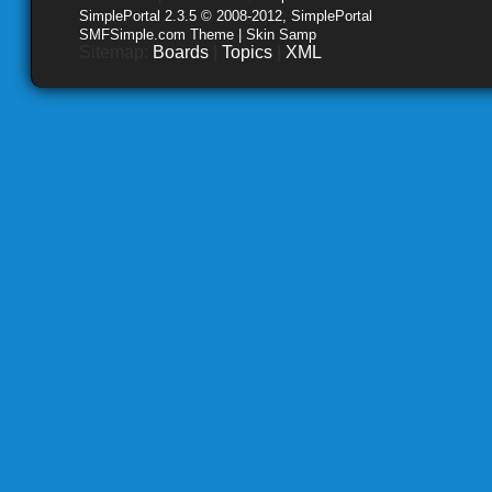
SimplePortal 2.3.5 © 2008-2012, SimplePortal
SMFSimple.com Theme | Skin Samp
Sitemap:
Boards
|
Topics
|
XML