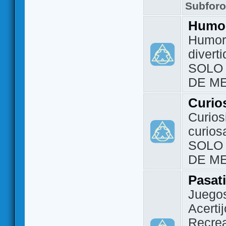
Subfor
Humo
Humor 
divert
SOLO
DE M
Curio
Curios
curios
SOLO
DE M
Pasat
Juegos
Acerti
Recrea