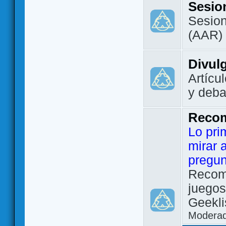
Sesio
Sesion
(AAR)
Divul
Artícu
y deba
Reco
Lo pri
mirar 
pregun
Recom
juegos
Geekli
Modera