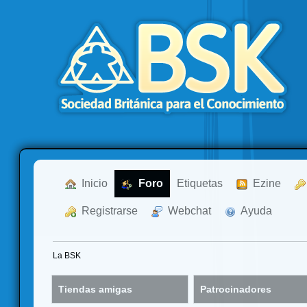
  Inicio
  Foro
Etiquetas
  Ezine
  Registrarse
  Webchat
  Ayuda
La BSK
Tiendas amigas
Patrocinadores