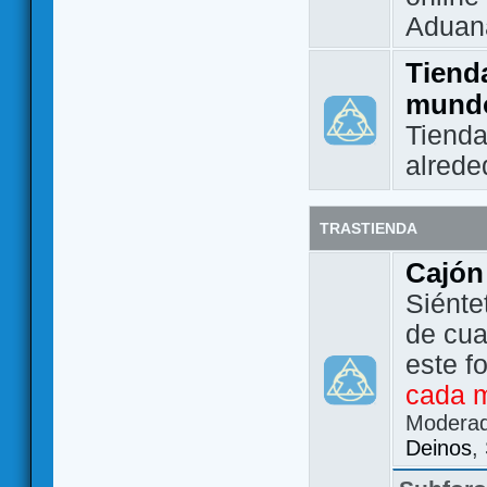
Aduan
Tienda
mund
Tienda
alrede
TRASTIENDA
Cajón
Siénte
de cua
este f
cada 
Modera
Deinos
,