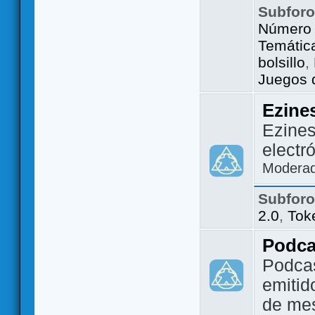
Subfor
Número 
Temátic
bolsillo
,
Juegos d
Ezine
Ezines
electr
Modera
Subfor
2.0
,
Tok
Podca
Podca
emitid
de me