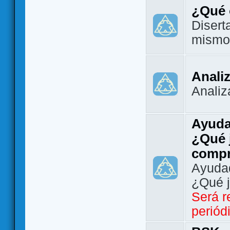
¿Qué 
Disert
mismo
Analiz
Analiz
Ayuda
¿Qué 
comp
Ayudad
¿Qué 
Será r
periód