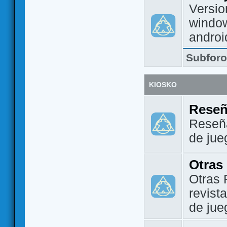
Versio
window
androi
Subfor
KIOSKO
Reseñ
Reseña
de jue
Otras
Otras 
revist
de jue