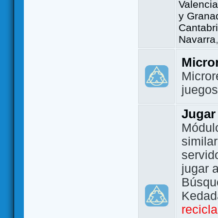
Valencia
y Grana
Cantabri
Navarra
Micro
Micror
juego
Jugar
Módulo
simila
servid
jugar 
Búsque
Kedada
recicl