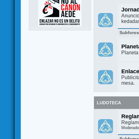
Jorna
Anuncio
kedada
Subforo
Plane
Planet
Enlac
Publicit
mesa.
LUDOTECA
Regla
Reglame
Moderado
Subforo