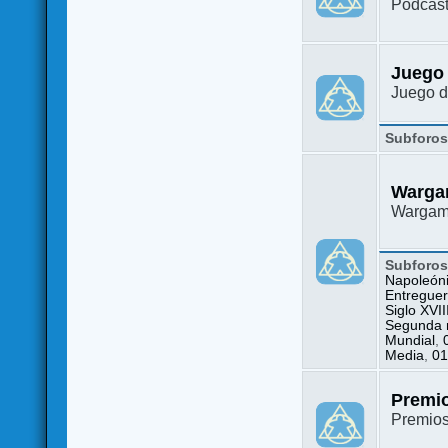
Podcast
Juego
Juego d
Subforo
Warga
Wargame
Subforo
Napoleón
Entreguer
Siglo XVII
Segunda m
Mundial
,
Media
,
01
Premi
Premio