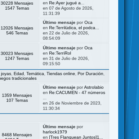
30228 Mensajes
en
Re:Ayer jugué a...
1547 Temas
en 07 de Agosto de 2026,
11:31:39
Último mensaje
por
Oca
12026 Mensajes
en
Re:Terrilúdica, el podca...
546 Temas
en 22 de Julio de 2026,
08:54:09
Último mensaje
por
Oca
30023 Mensajes
en
Re:TerriRol
1247 Temas
en 31 de Julio de 2026,
09:15:50
 joyas
,
Edad
,
Temática
,
Tiendas online
,
Por Duración
,
uegos tradicionales
Último mensaje
por
Astrolabio
en
Re:CACUMEN - 47 números
1359 Mensajes
...
107 Temas
en 26 de Noviembre de 2023,
11:30:34
Último mensaje
por
harlock1979
8468 Mensajes
en
[Tres Flanquean Juntos]1...