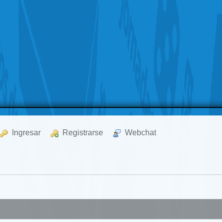
  Ingresar
  Registrarse
  Webchat