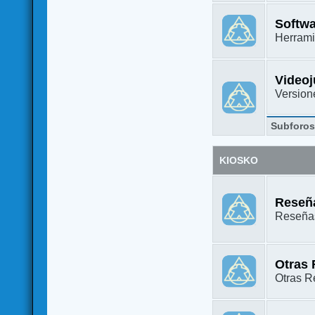
Softw
Herrami
Video
Versione
Subforo
KIOSKO
Reseña
Reseñas
Otras
Otras Re