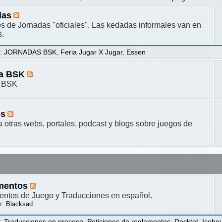
das
s de Jornadas "oficiales". Las kedadas informales van en
s.
s
:
JORNADAS BSK
,
Feria Jugar X Jugar
,
Essen
ta BSK
a BSK
es
a otras webs, portales, podcast y blogs sobre juegos de
mentos
ntos de Juego y Traducciones en español.
r:
Blacksad
s
:
Traducciones en proceso
,
Peticiones de reglamentos
,
Decktet
,
Iceho