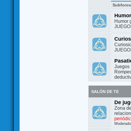
Subforo
Humo
Humor g
JUEGO
Curio
Curiosi
JUEGO
Pasat
Juegos 
Rompeca
deductiv
SALÓN DE TE
De jug
Zona de
relacio
periódi
Moderado