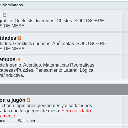
s
:
Nominados
r
ráfico. Geeklists divertidas. Chistes. SOLO SOBRE
S DE MESA.
sidades
dades. Geeklists curiosas. Anécdotas. SOLO SOBRE
S DE MESA.
iempos
de Ingenio, Acertijos, Matemáticas Recreativas,
bezas/Puzzles. Pensamiento Lateral, Lógica
a/inductiva.
ón a jugón
 charla, opiniones personales y disertaciones
nadas con los juegos de mesa.
Será reciclado
camente
.
res:
borat
,
Waterzero