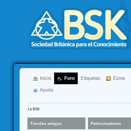
  Inicio
  Foro
Etiquetas
  Ezine
  Ayuda
La BSK
Tiendas amigas
Patrocinadores