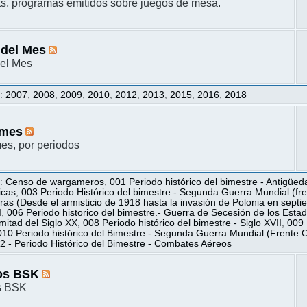
s, programas emitidos sobre juegos de mesa.
 del Mes
el Mes
s
:
2007
,
2008
,
2009
,
2010
,
2012
,
2013
,
2015
,
2016
,
2018
mes
s, por periodos
s
:
Censo de wargameros
,
001 Periodo histórico del bimestre - Antigüed
icas
,
003 Periodo Histórico del bimestre - Segunda Guerra Mundial (fren
ras (Desde el armisticio de 1918 hasta la invasión de Polonia en sept
I
,
006 Periodo historico del bimestre.- Guerra de Secesión de los Esta
itad del Siglo XX
,
008 Periodo histórico del bimestre - Siglo XVII
,
009 
010 Periodo histórico del Bimestre - Segunda Guerra Mundial (Frente O
2 - Periodo Histórico del Bimestre - Combates Aéreos
os BSK
s BSK