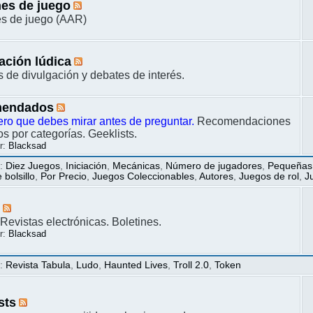
es de juego
s de juego (AAR)
ación lúdica
s de divulgación y debates de interés.
endados
ero que debes mirar antes de preguntar.
Recomendaciones
s por categorías. Geeklists.
r:
Blacksad
s
:
Diez Juegos
,
Iniciación
,
Mecánicas
,
Número de jugadores
,
Pequeñas
bolsillo
,
Por Precio
,
Juegos Coleccionables
,
Autores
,
Juegos de rol
,
J
s
Revistas electrónicas. Boletines.
r:
Blacksad
s
:
Revista Tabula
,
Ludo
,
Haunted Lives
,
Troll 2.0
,
Token
sts