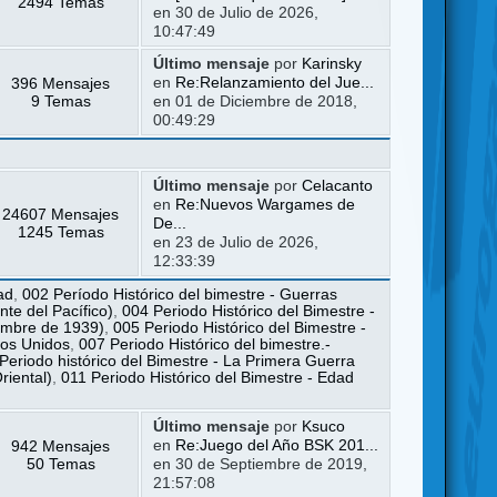
2494 Temas
en 30 de Julio de 2026,
10:47:49
Último mensaje
por
Karinsky
396 Mensajes
en
Re:Relanzamiento del Jue...
9 Temas
en 01 de Diciembre de 2018,
00:49:29
Último mensaje
por
Celacanto
en
Re:Nuevos Wargames de
24607 Mensajes
De...
1245 Temas
en 23 de Julio de 2026,
12:33:39
ad
,
002 Período Histórico del bimestre - Guerras
te del Pacífico)
,
004 Periodo Histórico del Bimestre -
iembre de 1939)
,
005 Periodo Histórico del Bimestre -
dos Unidos
,
007 Periodo Histórico del bimestre.-
Periodo histórico del Bimestre - La Primera Guerra
riental)
,
011 Periodo Histórico del Bimestre - Edad
Último mensaje
por
Ksuco
942 Mensajes
en
Re:Juego del Año BSK 201...
50 Temas
en 30 de Septiembre de 2019,
21:57:08