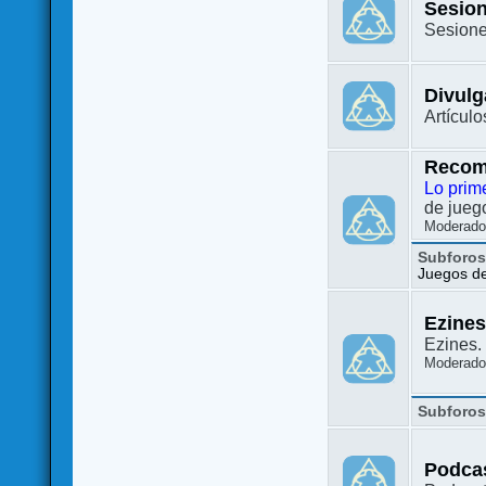
Sesion
Sesione
Divulg
Artículo
Recom
Lo prim
de juego
Moderado
Subforo
Juegos de 
Ezine
Ezines. 
Moderado
Subforo
Podca