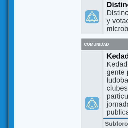
Disti
Distin
y vota
micro
COMUNIDAD
Keda
Kedada
gente 
ludoba
clubes
partic
jornad
public
Subfor