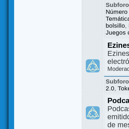
Subfor
Número 
Temátic
bolsillo
,
Juegos d
Ezine
Ezines
electr
Modera
Subfor
2.0
,
Tok
Podca
Podca
emitid
de me