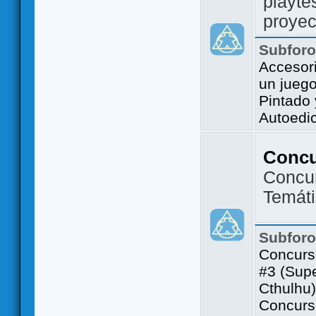
playte
proyec
Subfor
Accesor
un jueg
Pintado
Autoedi
Conc
Concu
Temát
Subfor
Concurs
#3 (Sup
Cthulhu)
Concurs