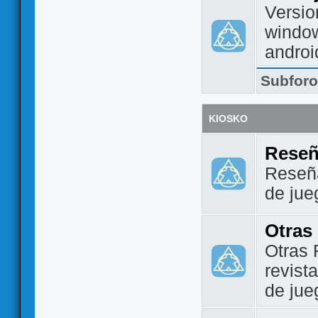
Versio
window
androi
Subfor
KIOSKO
Reseñ
Reseña
de jue
Otras
Otras 
revist
de jue