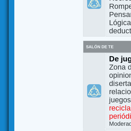
Rompe
Pensam
Lógic
deduct
SALÓN DE TE
De ju
Zona d
opinio
disert
relaci
juego
recicl
periód
Modera