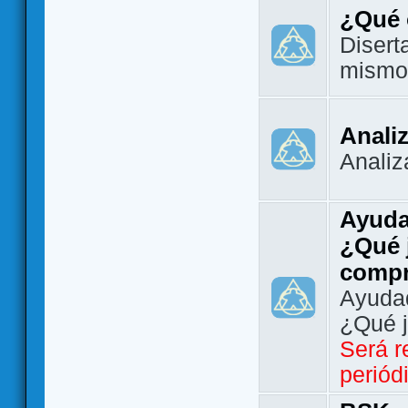
¿Qué 
Disert
mismo
Analiz
Analiz
Ayuda
¿Qué 
comp
Ayudad
¿Qué 
Será r
periód