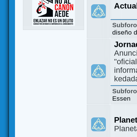
Actua
Subfor
diseño 
Jorna
Anunc
"ofici
inform
kedad
Subfor
Essen
Plane
Plane