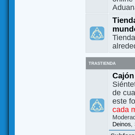
Aduan
Tienda
mund
Tienda
alrede
TRASTIENDA
Cajón
Siénte
de cua
este f
cada 
Modera
Deinos
,