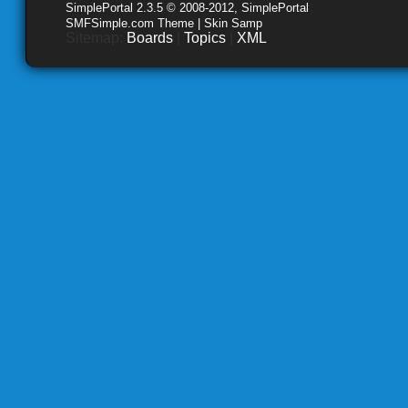
SimplePortal 2.3.5 © 2008-2012, SimplePortal
SMFSimple.com Theme | Skin Samp
Sitemap:
Boards
|
Topics
|
XML