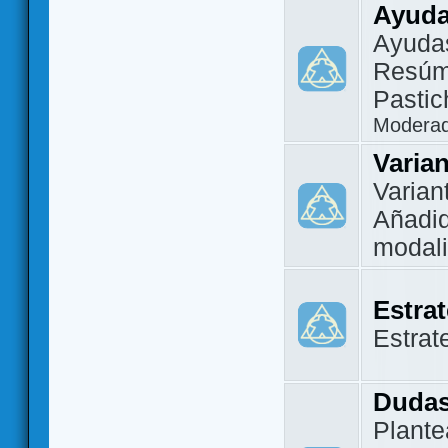
Ayuda
Ayuda
Resúm
Pastic
Modera
Varia
Varian
Añadi
modal
Estra
Estrat
Dudas
Plante