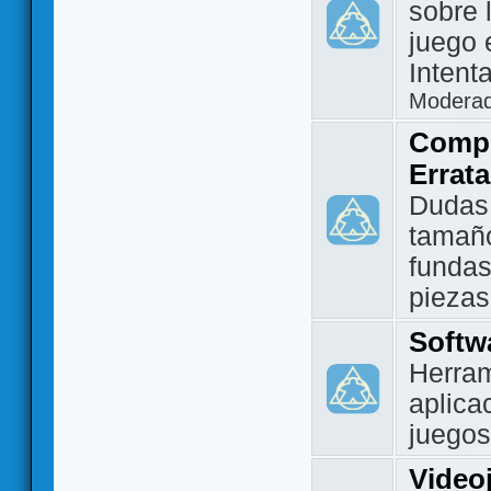
sobre 
juego 
Intent
Modera
Compo
Errat
Dudas
tamañ
fundas
piezas
Softw
Herram
aplica
juegos
Video