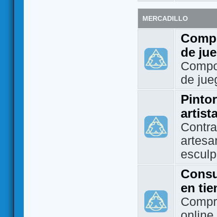
MERCADILLO
Compo
de ju
Compo
de jue
Pintor
artist
Contra
artesa
esculp
Consu
en ti
Compra
online 