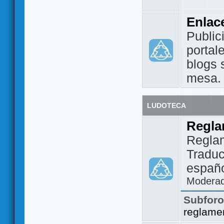
Enlac
Public
portal
blogs 
mesa.
LUDOTECA
Regla
Regla
Traduc
españo
Modera
Subfor
reglame