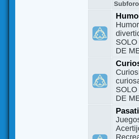
Subfor
Humo
Humor 
divert
SOLO
DE M
Curio
Curios
curios
SOLO
DE M
Pasat
Juegos
Acerti
Recrea