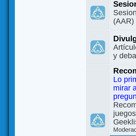
Sesio
Sesion
(AAR)
Divul
Artícu
y deba
Reco
Lo pri
mirar 
pregun
Recom
juegos
Geekli
Modera