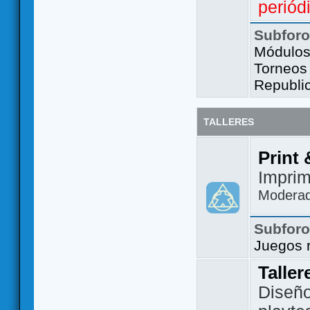
periód
Subfor
Módulos 
Torneos
Republi
TALLERES
Print 
Imprim
Modera
Subfor
Juegos 
Taller
Diseño