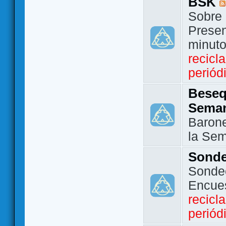
BSK
Sobre 
Presen
minut
recicl
periód
Beseq
Sema
Barone
la Se
Sond
Sondeo
Encue
recicl
periód