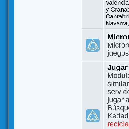
Valencia
y Grana
Cantabri
Navarra
Micro
Micror
juego
Jugar
Módulo
simila
servid
jugar 
Búsque
Kedada
recicl