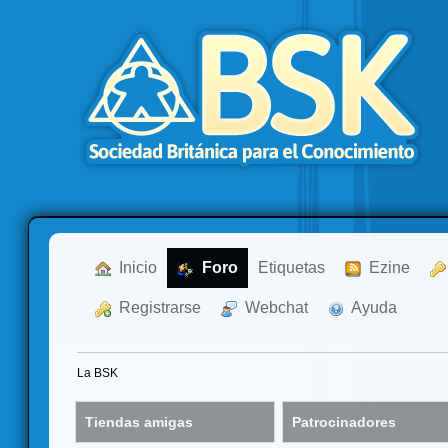
  Inicio
  Foro
Etiquetas
  Ezine
  Registrarse
  Webchat
  Ayuda
La BSK
Tiendas amigas
Patrocinadores