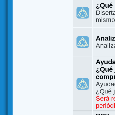
¿Qué 
Disert
mismo
Analiz
Analiz
Ayuda
¿Qué 
comp
Ayudad
¿Qué 
Será r
periód