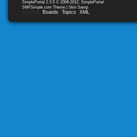
SimplePortal 2.3.5 © 2008-2012, SimplePortal
SMFSimple.com Theme | Skin Samp
Sitemap:
Boards
|
Topics
|
XML