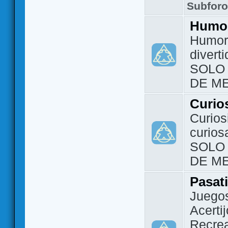
Subfor
Humo
Humor 
divert
SOLO
DE M
Curio
Curios
curios
SOLO
DE M
Pasat
Juegos
Acerti
Recrea