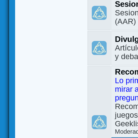
Sesio
Sesion
(AAR)
Divul
Artícu
y deba
Reco
Lo pri
mirar 
pregun
Recom
juegos
Geekli
Modera