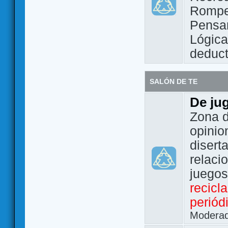
Rompe
Pensam
Lógic
deduct
SALÓN DE TE
De ju
Zona d
opinio
disert
relaci
juego
recicl
periód
Modera