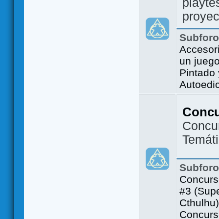
playte
proyec
Subfor
Accesor
un jueg
Pintado
Autoedi
Conc
Concu
Temát
Subfor
Concurs
#3 (Sup
Cthulhu)
Concurs