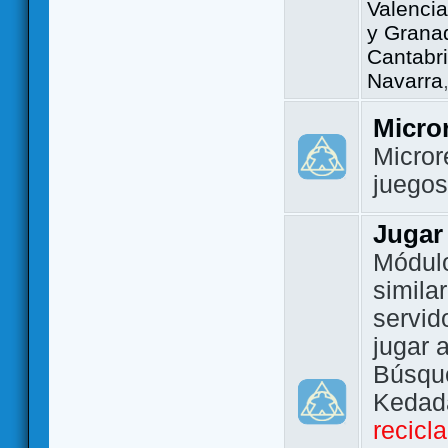
Valencia
y Grana
Cantabri
Navarra
Micro
Micror
juego
Jugar
Módulo
simila
servid
jugar 
Búsque
Kedada
recicl