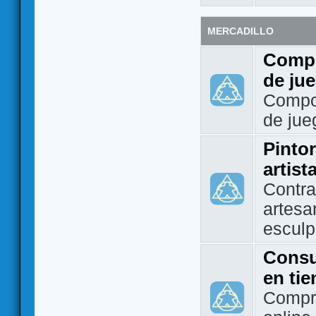
MERCADILLO
Compo
de ju
Compo
de jue
Pintor
artist
Contra
artesa
esculp
Consu
en ti
Compra