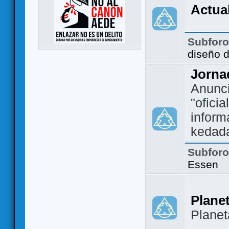
Actua
Subfor
diseño 
Jorna
Anunc
"ofici
inform
kedad
Subfor
Essen
Plane
Plane