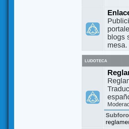
Enlac
Public
portal
blogs 
mesa.
LUDOTECA
Regla
Regla
Traduc
españo
Modera
Subfor
reglame