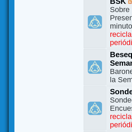
BSK
Sobre 
Presen
minut
recicl
periód
Beseq
Sema
Barone
la Se
Sond
Sondeo
Encue
recicl
periód