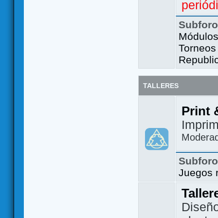
periód
Subfor
Módulos 
Torneos
Republi
TALLERES
Print 
Imprim
Modera
Subfor
Juegos 
Taller
Diseño