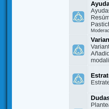
Ayuda
Ayuda
Resúm
Pastic
Modera
Varia
Varian
Añadi
modal
Estra
Estrat
Dudas
Plante