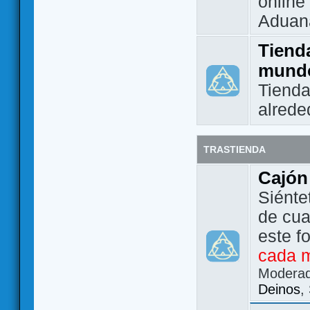
online 
Aduan
Tienda
mund
Tienda
alrede
TRASTIENDA
Cajón
Siénte
de cua
este f
cada 
Modera
Deinos
,