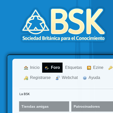
  Inicio
  Foro
Etiquetas
  Ezine
  Registrarse
  Webchat
  Ayuda
La BSK
Tiendas amigas
Patrocinadores