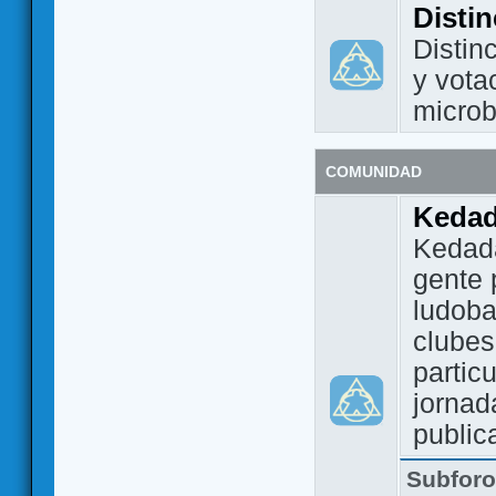
Disti
Distin
y vota
micro
COMUNIDAD
Keda
Kedada
gente 
ludoba
clubes
partic
jornad
public
Subfor