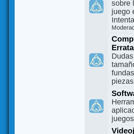
sobre 
juego 
Intent
Modera
Compo
Errat
Dudas
tamañ
fundas
piezas
Softw
Herram
aplica
juegos
Video