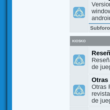
Versio
window
androi
Subfor
KIOSKO
Reseñ
Reseña
de jue
Otras
Otras 
revist
de jue