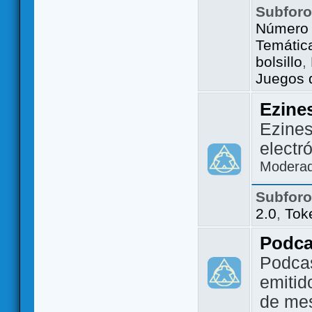
Subfor
Número 
Temátic
bolsillo
,
Juegos d
Ezine
Ezines
electr
Modera
Subfor
2.0
,
Tok
Podca
Podca
emitid
de me