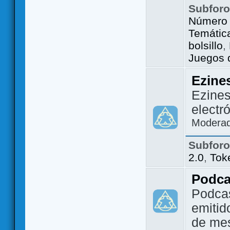
Subfor
Número 
Temátic
bolsillo
,
Juegos d
Ezine
Ezines
electr
Modera
Subfor
2.0
,
Tok
Podca
Podca
emitid
de me