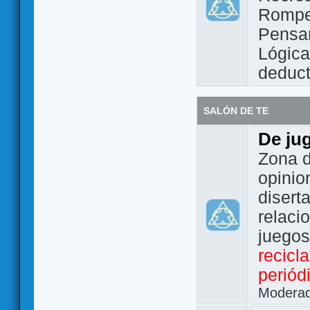
Rompe
Pensam
Lógic
deduct
SALÓN DE TE
De ju
Zona d
opinio
disert
relaci
juego
recicl
periód
Modera