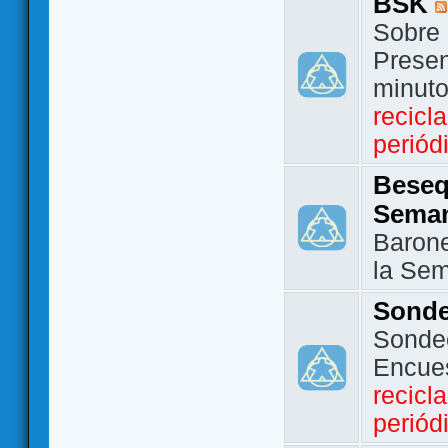
BSK
Sobre 
Presen
minut
recicl
periód
Beseq
Sema
Barone
la Se
Sond
Sondeo
Encue
recicl
periód