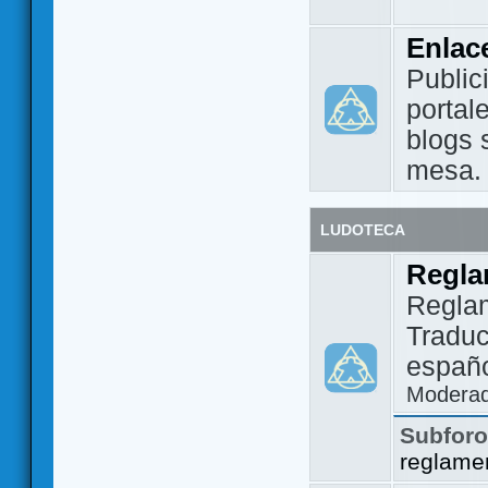
Enlac
Public
portal
blogs 
mesa.
LUDOTECA
Regla
Regla
Traduc
españo
Modera
Subfor
reglame