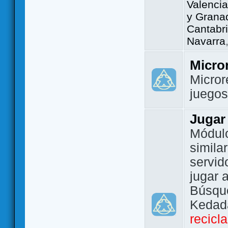
Valencia
y Grana
Cantabri
Navarra
Micro
Micror
juego
Jugar
Módulo
simila
servid
jugar 
Búsque
Kedada
recicl