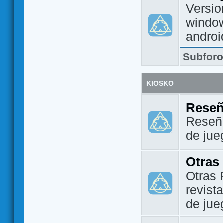
Versio
window
androi
Subfor
KIOSKO
Reseñ
Reseña
de jue
Otras
Otras 
revist
de jue