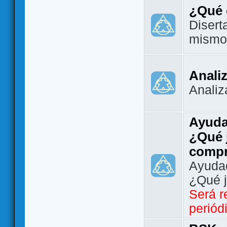
¿Qué 
Disert
mismo
Analiz
Analiz
Ayuda
¿Qué 
comp
Ayudad
¿Qué 
Será r
periód