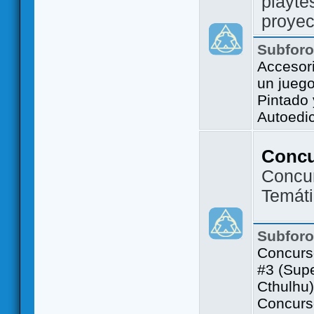
playte
proyec
Subfor
Accesor
un jueg
Pintado
Autoedi
Conc
Concu
Temát
Subfor
Concurs
#3 (Sup
Cthulhu)
Concurs