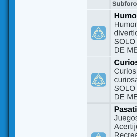
Subfor
Humo
Humor 
divert
SOLO
DE M
Curio
Curios
curios
SOLO
DE M
Pasat
Juegos
Acerti
Recrea