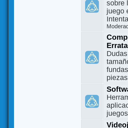
sobre 
juego 
Intent
Modera
Compo
Errat
Dudas
tamañ
fundas
piezas
Softw
Herram
aplica
juegos
Video