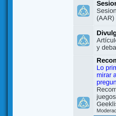
Sesio
Sesion
(AAR)
Divul
Artícu
y deba
Reco
Lo pri
mirar 
pregun
Recom
juegos
Geekli
Modera