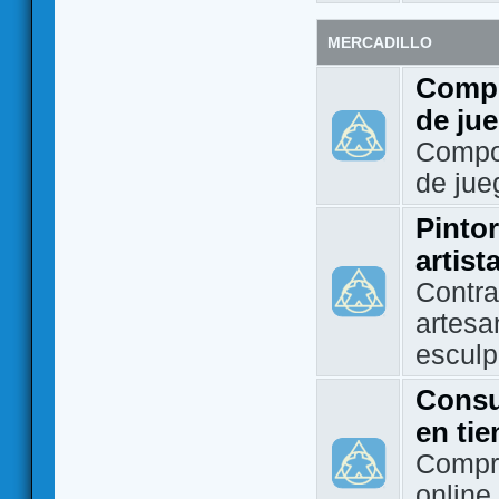
MERCADILLO
Compo
de ju
Compo
de jue
Pintor
artist
Contra
artesa
esculp
Consu
en ti
Compra
online 