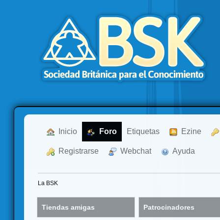
  Inicio
  Foro
Etiquetas
  Ezine
  Registrarse
  Webchat
  Ayuda
La BSK
Tiendas amigas
Patrocinadores