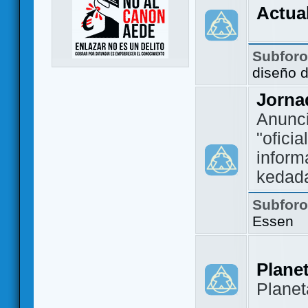
Actua
Subfor
diseño 
Jorna
Anunc
"ofici
inform
kedad
Subfor
Essen
Plane
Plane