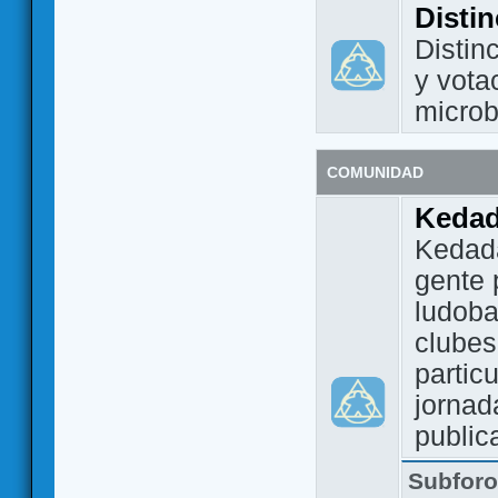
Disti
Distin
y vota
micro
COMUNIDAD
Keda
Kedada
gente 
ludoba
clubes
partic
jornad
public
Subfor