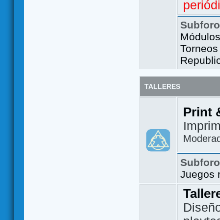
periód
Subfor
Módulos 
Torneos
Republi
TALLERES
Print 
Imprim
Modera
Subfor
Juegos 
Taller
Diseño