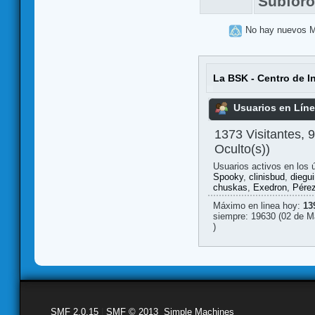
Subfor
No hay nuevos 
La BSK - Centro de I
Usuarios en Lín
1373 Visitantes, 
Oculto(s))
Usuarios activos en los 
Spooky
,
clinisbud
,
diegui
chuskas
,
Exedron
,
Pérez
Máximo en linea hoy:
13
siempre: 19630 (02 de M
)
SMF 2.0.15
|
SMF © 2013
,
Simple Machines