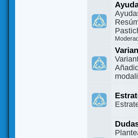
Ayuda
Ayuda
Resúm
Pastic
Modera
Varia
Varian
Añadi
modal
Estra
Estrat
Dudas
Plante