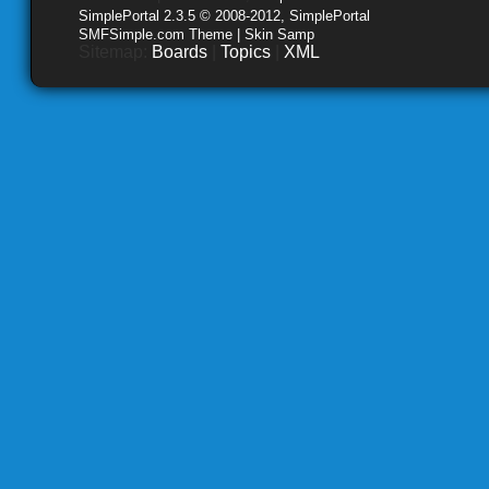
SimplePortal 2.3.5 © 2008-2012, SimplePortal
SMFSimple.com Theme | Skin Samp
Sitemap:
Boards
|
Topics
|
XML