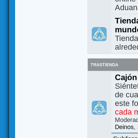
Aduan
Tienda
mund
Tienda
alrede
TRASTIENDA
Cajón
Siénte
de cua
este f
cada 
Modera
Deinos
,