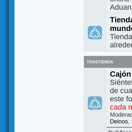
Aduan
Tienda
mund
Tienda
alrede
TRASTIENDA
Cajón
Siénte
de cua
este f
cada 
Modera
Deinos
,