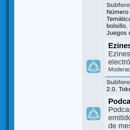
Subfor
Número 
Temátic
bolsillo
,
Juegos d
Ezine
Ezines
electr
Modera
Subfor
2.0
,
Tok
Podca
Podca
emitid
de me