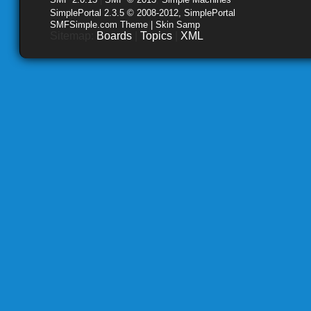
SimplePortal 2.3.5 © 2008-2012, SimplePortal
SMFSimple.com Theme | Skin Samp
Sitemap:
Boards
|
Topics
|
XML