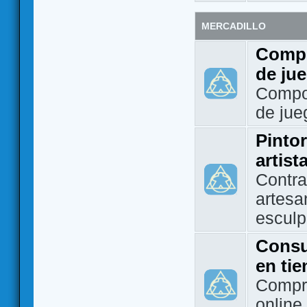
MERCADILLO
Compo
de ju
Compo
de jue
Pintor
artist
Contra
artesa
esculp
Consu
en ti
Compra
online 