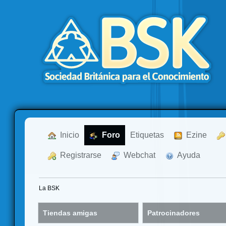
  Inicio
  Foro
Etiquetas
  Ezine
  Registrarse
  Webchat
  Ayuda
La BSK
Tiendas amigas
Patrocinadores