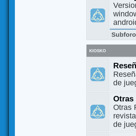
Versio
window
androi
Subfor
KIOSKO
Reseñ
Reseña
de jue
Otras
Otras 
revist
de jue