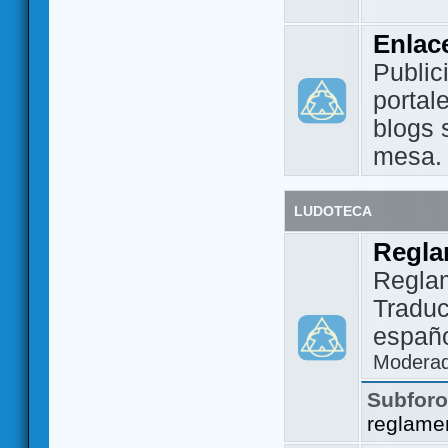
Enlac
Public
portal
blogs 
mesa.
LUDOTECA
Regla
Regla
Traduc
españo
Modera
Subfor
reglame