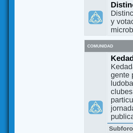
Disti
Distin
y vota
micro
COMUNIDAD
Keda
Kedada
gente 
ludoba
clubes
partic
jornad
public
Subfor