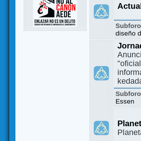
Actua
Subfor
diseño 
Jorna
Anunc
"ofici
inform
kedad
Subfor
Essen
Plane
Plane