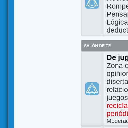
Rompe
Pensam
Lógic
deduct
SALÓN DE TE
De ju
Zona d
opinio
disert
relaci
juego
recicl
periód
Modera