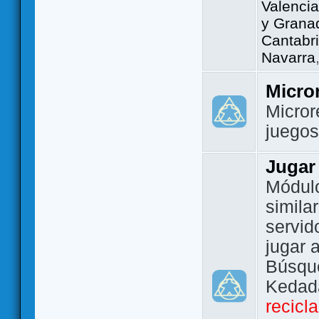
Valencia
y Grana
Cantabri
Navarra
Micro
Micror
juego
Jugar
Módulo
simila
servid
jugar 
Búsque
Kedada
recicl