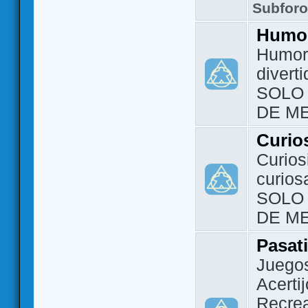
Subfor
Humo
Humor 
divert
SOLO
DE M
Curio
Curios
curios
SOLO
DE M
Pasat
Juegos
Acerti
Recrea