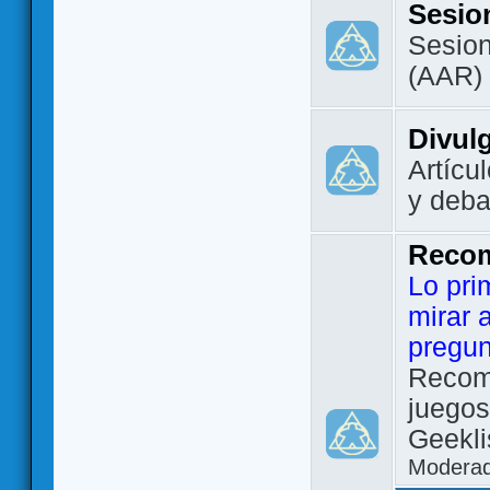
Sesio
Sesion
(AAR)
Divul
Artícu
y deba
Reco
Lo pri
mirar 
pregun
Recom
juegos
Geekli
Modera