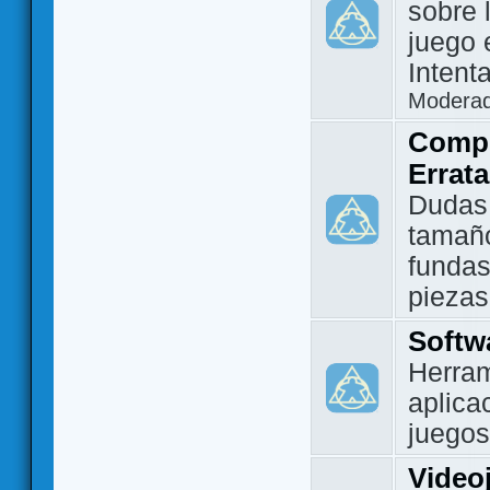
sobre 
juego 
Intent
Modera
Compo
Errat
Dudas
tamañ
fundas
piezas
Softw
Herram
aplica
juegos
Video