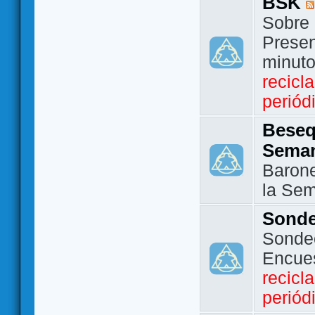
BSK
Sobre 
Presen
minut
recicl
periód
Beseq
Sema
Barone
la Se
Sond
Sondeo
Encue
recicl
periód