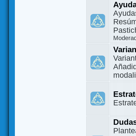
Ayuda
Ayuda
Resúm
Pastic
Modera
Varia
Varian
Añadi
modal
Estra
Estrat
Dudas
Plante