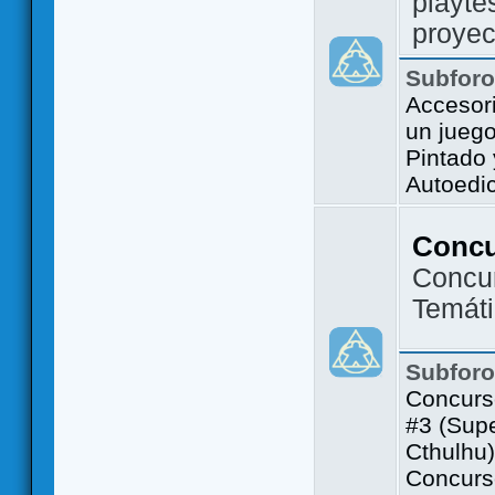
playte
proyec
Subfor
Accesor
un jueg
Pintado
Autoedi
Conc
Concu
Temát
Subfor
Concurs
#3 (Sup
Cthulhu)
Concurs