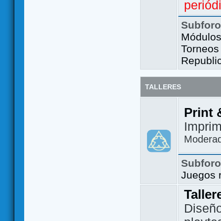
periód
Subfor
Módulos 
Torneos
Republi
TALLERES
Print 
Imprim
Modera
Subfor
Juegos 
Taller
Diseño