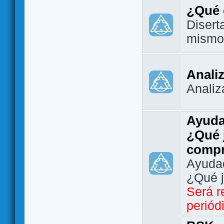
¿Qué 
Disert
mismo
Analiz
Analiz
Ayuda
¿Qué 
comp
Ayudad
¿Qué 
Será r
periód