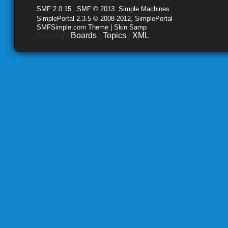
SMF 2.0.15
|
SMF © 2013
,
Simple Machines
SimplePortal 2.3.5 © 2008-2012, SimplePortal
SMFSimple.com Theme | Skin Samp
Sitemap:
Boards
|
Topics
|
XML