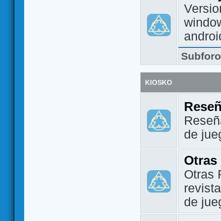
Versio
window
androi
Subfor
KIOSKO
Reseñ
Reseña
de jue
Otras
Otras 
revist
de jue