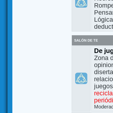
Rompe
Pensam
Lógic
deduct
SALÓN DE TE
De ju
Zona d
opinio
disert
relaci
juego
recicl
periód
Modera