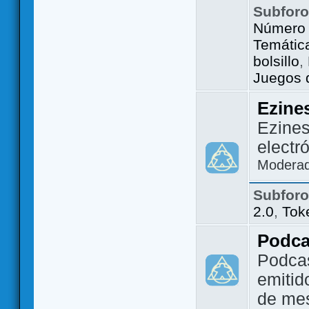
Subfor
Número 
Temátic
bolsillo
,
Juegos d
Ezine
Ezines
electr
Modera
Subfor
2.0
,
Tok
Podca
Podca
emitid
de me