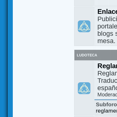
Enlac
Public
portal
blogs 
mesa.
LUDOTECA
Regla
Regla
Traduc
españo
Modera
Subfor
reglame