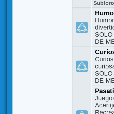
Subfor
Humo
Humor 
divert
SOLO
DE M
Curio
Curios
curios
SOLO
DE M
Pasat
Juegos
Acerti
Recrea