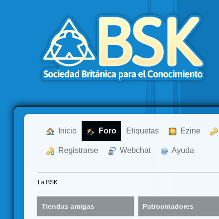
  Inicio
  Foro
Etiquetas
  Ezine
  Registrarse
  Webchat
  Ayuda
La BSK
Tiendas amigas
Patrocinadores