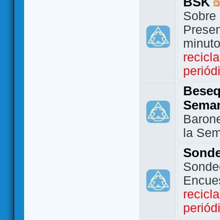
BSK
Sobre 
Presen
minut
recicl
periód
Beseq
Sema
Barone
la Se
Sond
Sondeo
Encue
recicl
periód