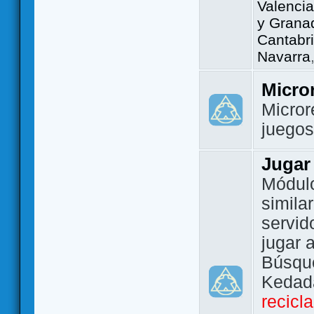
Valencia
y Grana
Cantabri
Navarra
Micro
Micror
juego
Jugar
Módulo
simila
servid
jugar 
Búsque
Kedada
recicl