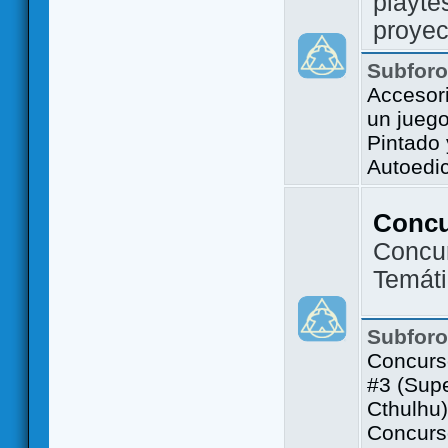
playte
proyec
Subfor
Accesor
un jueg
Pintado
Autoedi
Conc
Concu
Temát
Subfor
Concurs
#3 (Sup
Cthulhu)
Concurs