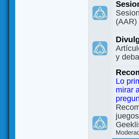
Sesio
Sesion
(AAR)
Divul
Artícu
y deba
Reco
Lo pri
mirar 
pregun
Recom
juegos
Geekli
Modera