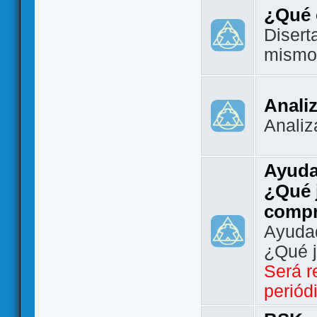
¿Qué 
Disert
mismo
Analiz
Analiz
Ayuda
¿Qué 
comp
Ayudad
¿Qué 
Será r
periód