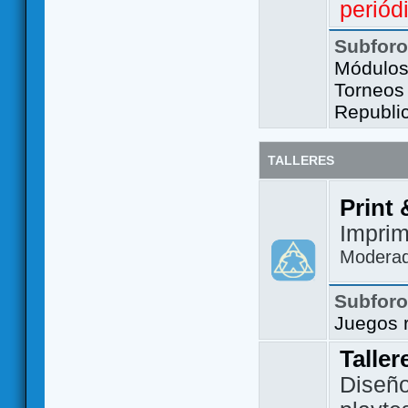
periód
Subfor
Módulos 
Torneos
Republi
TALLERES
Print 
Imprim
Modera
Subfor
Juegos 
Taller
Diseño