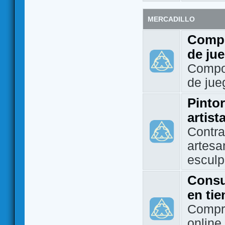
MERCADILLO
Compo
de ju
Compo
de jue
Pintor
artist
Contra
artesa
esculp
Consu
en ti
Compra
online 