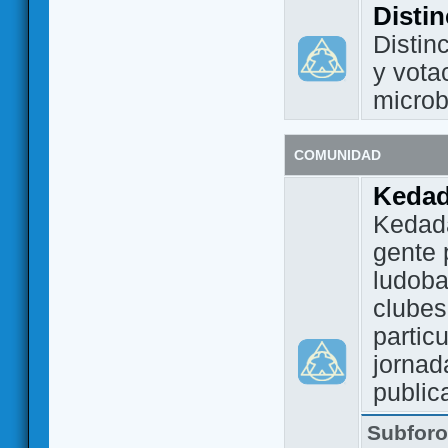
Disti
Distin
y vota
micro
COMUNIDAD
Keda
Kedada
gente 
ludoba
clubes
partic
jornad
public
Subfor