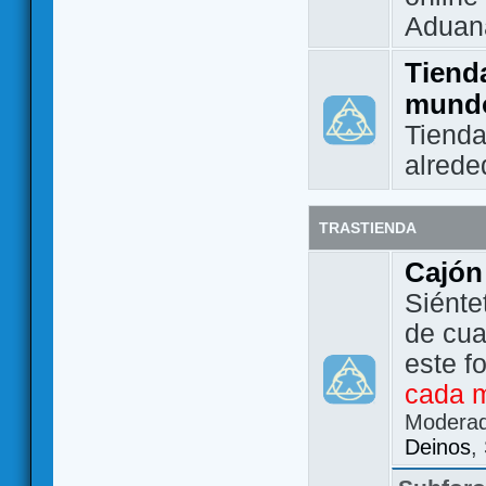
Aduan
Tienda
mund
Tienda
alrede
TRASTIENDA
Cajón
Siénte
de cua
este f
cada 
Modera
Deinos
,