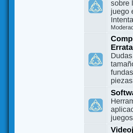
sobre 
juego 
Intent
Modera
Compo
Errat
Dudas
tamañ
fundas
piezas
Softw
Herram
aplica
juegos
Video