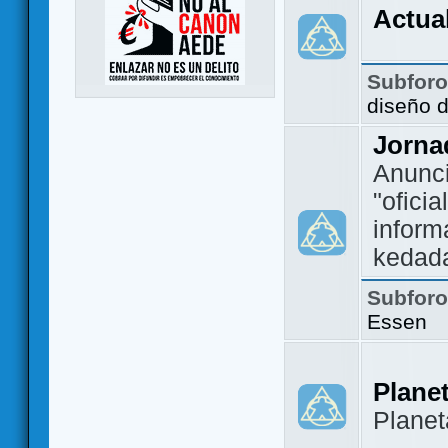
Actua
Subfor
diseño 
Jorna
Anunc
"ofici
inform
kedad
Subfor
Essen
Plane
Plane