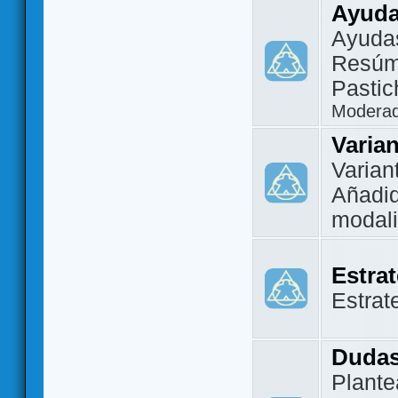
Ayuda
Ayuda
Resúm
Pastic
Modera
Varia
Varian
Añadi
modal
Estra
Estrat
Dudas
Plante