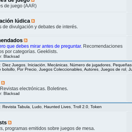
s de juego (AAR)
ación lúdica
s de divulgación y debates de interés.
endados
ero que debes mirar antes de preguntar.
Recomendaciones
s por categorías. Geeklists.
r:
Blacksad
s
:
Diez Juegos
,
Iniciación
,
Mecánicas
,
Número de jugadores
,
Pequeñas
bolsillo
,
Por Precio
,
Juegos Coleccionables
,
Autores
,
Juegos de rol
,
J
s
Revistas electrónicas. Boletines.
r:
Blacksad
s
:
Revista Tabula
,
Ludo
,
Haunted Lives
,
Troll 2.0
,
Token
sts
s, programas emitidos sobre juegos de mesa.