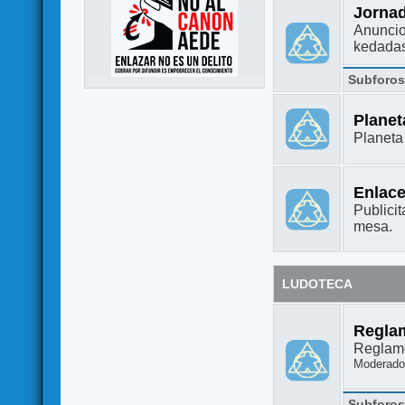
Jorna
Anuncio
kedada
Subforo
Plane
Planet
Enlac
Publicit
mesa.
LUDOTECA
Regla
Reglame
Moderado
Subforo