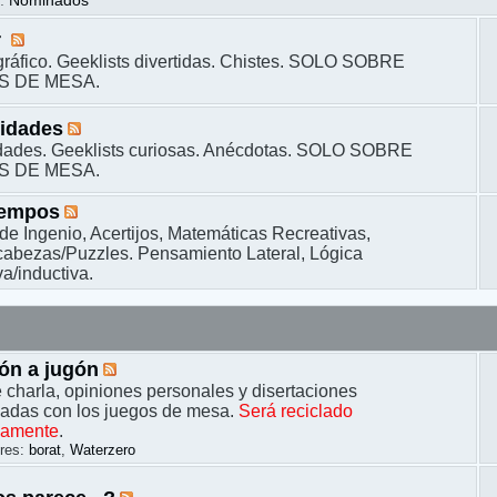
s
:
Nominados
r
ráfico. Geeklists divertidas. Chistes. SOLO SOBRE
S DE MESA.
sidades
dades. Geeklists curiosas. Anécdotas. SOLO SOBRE
S DE MESA.
iempos
de Ingenio, Acertijos, Matemáticas Recreativas,
bezas/Puzzles. Pensamiento Lateral, Lógica
a/inductiva.
ón a jugón
 charla, opiniones personales y disertaciones
nadas con los juegos de mesa.
Será reciclado
camente
.
res:
borat
,
Waterzero