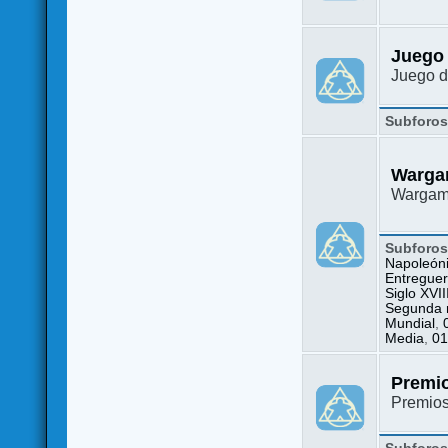
Juego
Juego d
Subforo
Warga
Wargame
Subforo
Napoleón
Entreguer
Siglo XVII
Segunda m
Mundial
,
Media
,
01
Premi
Premio