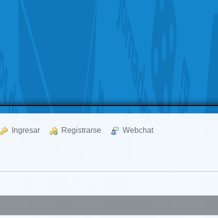
  Ingresar
  Registrarse
  Webchat