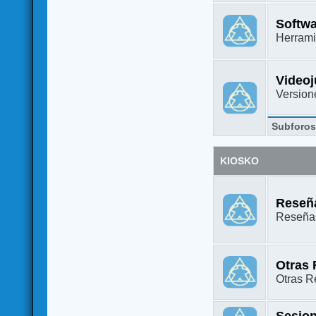
Softw
Herrami
Video
Versione
Subforo
KIOSKO
Reseña
Reseñas
Otras
Otras Re
Sesion