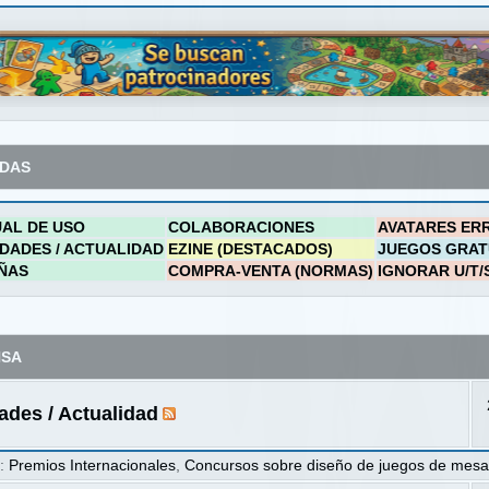
ADAS
AL DE USO
COLABORACIONES
AVATARES ER
DADES / ACTUALIDAD
EZINE (DESTACADOS)
JUEGOS GRAT
ÑAS
COMPRA-VENTA (NORMAS)
IGNORAR U/T/
NSA
des / Actualidad
s
:
Premios Internacionales
,
Concursos sobre diseño de juegos de mes