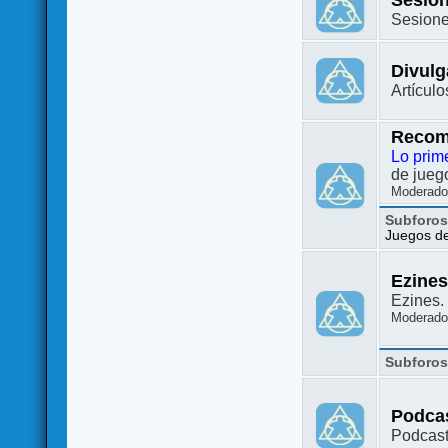
Sesione
Divulg
Artículo
Recom
Lo prim
de juego
Moderado
Subforo
Juegos de 
Ezine
Ezines. 
Moderado
Subforo
Podca
Podcast