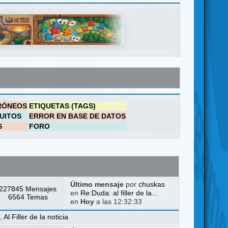
RÓNEOS
ETIQUETAS (TAGS)
UITOS
ERROR EN BASE DE DATOS
S
FORO
Último mensaje
por
chuskas
227845 Mensajes
en
Re:Duda: al filler de la...
6564 Temas
en
Hoy
a las 12:32:33
a
,
Al Filler de la noticia