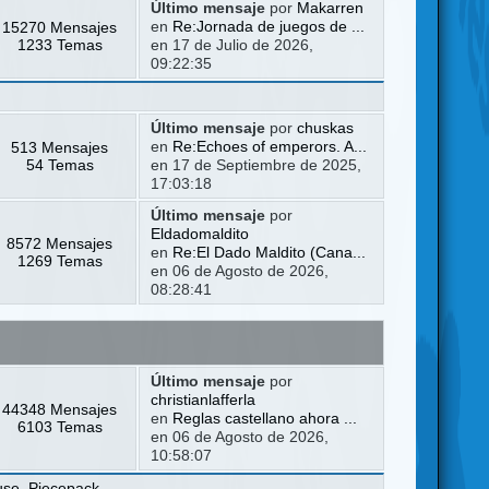
Último mensaje
por
Makarren
15270 Mensajes
en
Re:Jornada de juegos de ...
1233 Temas
en 17 de Julio de 2026,
09:22:35
Último mensaje
por
chuskas
513 Mensajes
en
Re:Echoes of emperors. A...
54 Temas
en 17 de Septiembre de 2025,
17:03:18
Último mensaje
por
Eldadomaldito
8572 Mensajes
en
Re:El Dado Maldito (Cana...
1269 Temas
en 06 de Agosto de 2026,
08:28:41
Último mensaje
por
christianlafferla
44348 Mensajes
en
Reglas castellano ahora ...
6103 Temas
en 06 de Agosto de 2026,
10:58:07
use
,
Piecepack