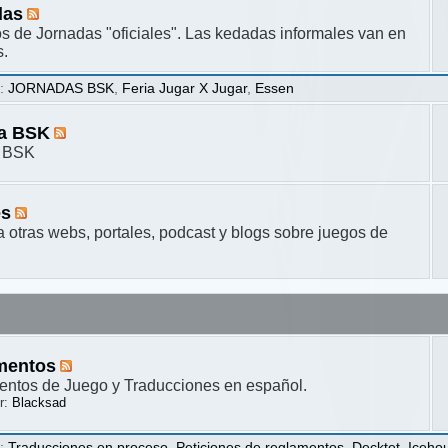
das
s de Jornadas "oficiales". Las kedadas informales van en
s.
s
:
JORNADAS BSK
,
Feria Jugar X Jugar
,
Essen
ta BSK
a BSK
es
a otras webs, portales, podcast y blogs sobre juegos de
mentos
ntos de Juego y Traducciones en español.
r:
Blacksad
s
:
Traducciones en proceso
,
Peticiones de reglamentos
,
Decktet
,
Iceho