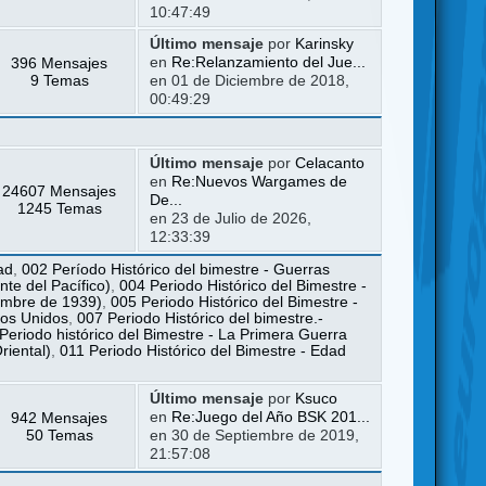
10:47:49
Último mensaje
por
Karinsky
396 Mensajes
en
Re:Relanzamiento del Jue...
9 Temas
en 01 de Diciembre de 2018,
00:49:29
Último mensaje
por
Celacanto
en
Re:Nuevos Wargames de
24607 Mensajes
De...
1245 Temas
en 23 de Julio de 2026,
12:33:39
ad
,
002 Período Histórico del bimestre - Guerras
te del Pacífico)
,
004 Periodo Histórico del Bimestre -
iembre de 1939)
,
005 Periodo Histórico del Bimestre -
dos Unidos
,
007 Periodo Histórico del bimestre.-
Periodo histórico del Bimestre - La Primera Guerra
riental)
,
011 Periodo Histórico del Bimestre - Edad
Último mensaje
por
Ksuco
942 Mensajes
en
Re:Juego del Año BSK 201...
50 Temas
en 30 de Septiembre de 2019,
21:57:08