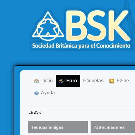
  Inicio
  Foro
Etiquetas
  Ezine
  Ayuda
La BSK
Tiendas amigas
Patrocinadores