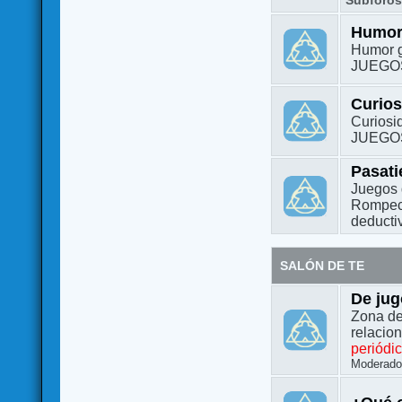
Subforo
Humo
Humor g
JUEGO
Curio
Curiosi
JUEGO
Pasat
Juegos 
Rompeca
deductiv
SALÓN DE TE
De jug
Zona de
relacio
periódi
Moderado