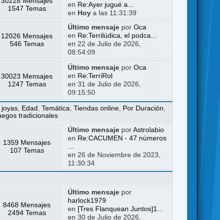
30228 Mensajes
en
Re:Ayer jugué a...
1547 Temas
en
Hoy
a las 11:31:39
Último mensaje
por
Oca
12026 Mensajes
en
Re:Terrilúdica, el podca...
546 Temas
en 22 de Julio de 2026,
08:54:09
Último mensaje
por
Oca
30023 Mensajes
en
Re:TerriRol
1247 Temas
en 31 de Julio de 2026,
09:15:50
 joyas
,
Edad
,
Temática
,
Tiendas online
,
Por Duración
,
uegos tradicionales
Último mensaje
por
Astrolabio
en
Re:CACUMEN - 47 números
1359 Mensajes
...
107 Temas
en 26 de Noviembre de 2023,
11:30:34
Último mensaje
por
harlock1979
8468 Mensajes
en
[Tres Flanquean Juntos]1...
2494 Temas
en 30 de Julio de 2026,