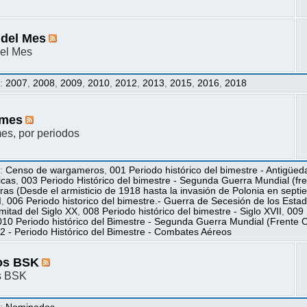
 del Mes
el Mes
s
:
2007
,
2008
,
2009
,
2010
,
2012
,
2013
,
2015
,
2016
,
2018
mes
s, por periodos
s
:
Censo de wargameros
,
001 Periodo histórico del bimestre - Antigüed
icas
,
003 Periodo Histórico del bimestre - Segunda Guerra Mundial (fren
ras (Desde el armisticio de 1918 hasta la invasión de Polonia en sept
I
,
006 Periodo historico del bimestre.- Guerra de Secesión de los Esta
itad del Siglo XX
,
008 Periodo histórico del bimestre - Siglo XVII
,
009 
010 Periodo histórico del Bimestre - Segunda Guerra Mundial (Frente O
2 - Periodo Histórico del Bimestre - Combates Aéreos
os BSK
s BSK