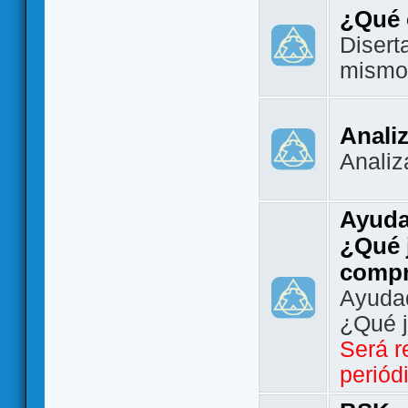
¿Qué 
Disert
mismo
Analiz
Analiz
Ayuda
¿Qué 
comp
Ayudad
¿Qué 
Será r
periód