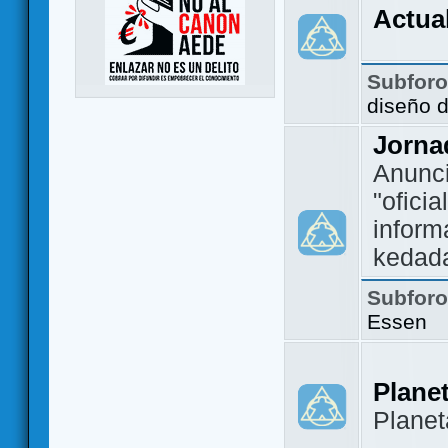
Actua
Subfor
diseño 
Jorna
Anunc
"ofici
inform
kedad
Subfor
Essen
Plane
Plane