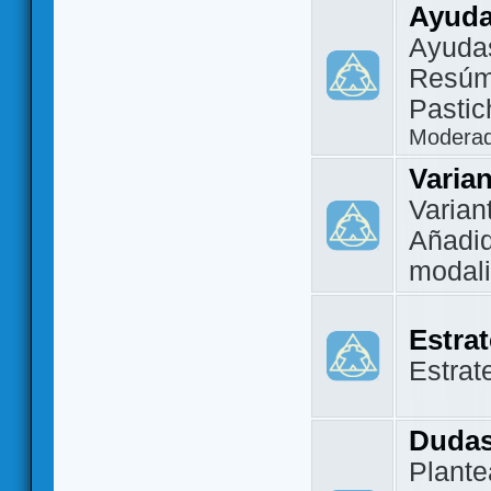
Ayuda
Ayuda
Resúm
Pastic
Modera
Varia
Varian
Añadi
modal
Estra
Estrat
Dudas
Plante