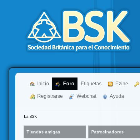
  Inicio
  Foro
Etiquetas
  Ezine
  Registrarse
  Webchat
  Ayuda
La BSK
Tiendas amigas
Patrocinadores