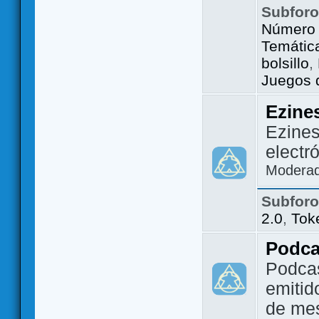
Subfor
Número 
Temátic
bolsillo
,
Juegos d
Ezine
Ezines
electr
Modera
Subfor
2.0
,
Tok
Podca
Podca
emitid
de me