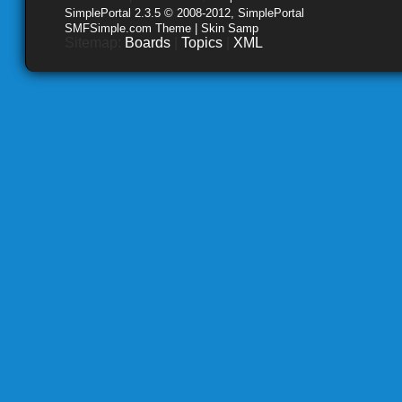
SimplePortal 2.3.5 © 2008-2012, SimplePortal
SMFSimple.com Theme | Skin Samp
Sitemap:
Boards
|
Topics
|
XML