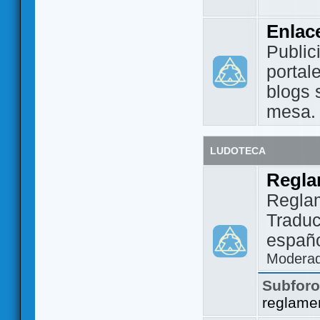
Enlac
Public
portal
blogs 
mesa.
LUDOTECA
Regla
Regla
Traduc
españo
Modera
Subfor
reglame