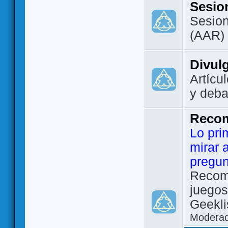
Sesio
Sesion
(AAR)
Divul
Artícu
y deba
Reco
Lo pri
mirar 
pregun
Recom
juegos
Geekli
Modera