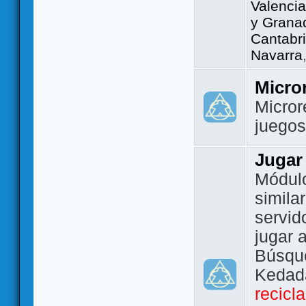
Valencia
y Grana
Cantabri
Navarra
Micro
Micror
juego
Jugar
Módulo
simila
servid
jugar 
Búsque
Kedada
recicl