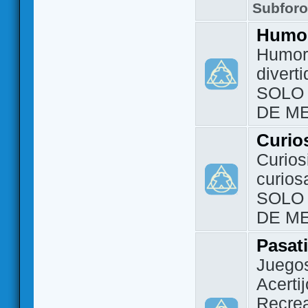
Subfor
Humo
Humor 
divert
SOLO
DE M
Curio
Curios
curios
SOLO
DE M
Pasat
Juegos
Acerti
Recrea