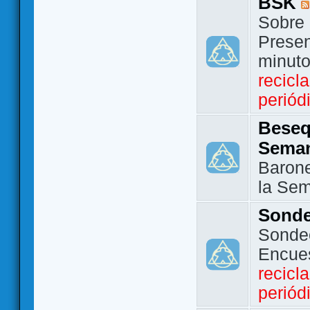
BSK
Sobre 
Presen
minut
recicl
periód
Beseq
Sema
Barone
la Se
Sond
Sondeo
Encue
recicl
periód