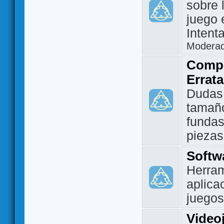
sobre 
juego 
Intent
Modera
Compo
Errat
Dudas
tamañ
fundas
piezas
Softw
Herram
aplica
juegos
Video