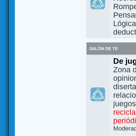
Rompe
Pensam
Lógic
deduct
SALÓN DE TE
De ju
Zona d
opinio
disert
relaci
juego
recicl
periód
Modera