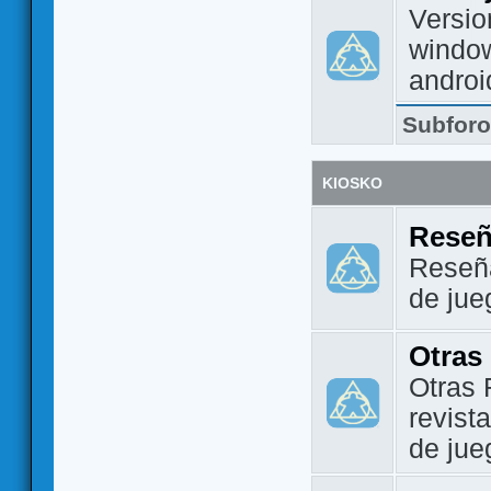
Versio
window
androi
Subfor
KIOSKO
Reseñ
Reseña
de jue
Otras
Otras 
revist
de jue