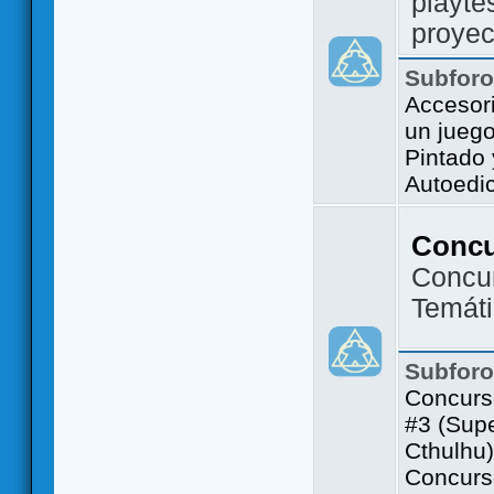
playte
proyec
Subfor
Accesor
un jueg
Pintado
Autoedi
Conc
Concu
Temát
Subfor
Concurs
#3 (Sup
Cthulhu)
Concurs