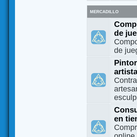
MERCADILLO
Compo
de ju
Compo
de jue
Pintor
artist
Contra
artesa
esculp
Consu
en ti
Compra
online 