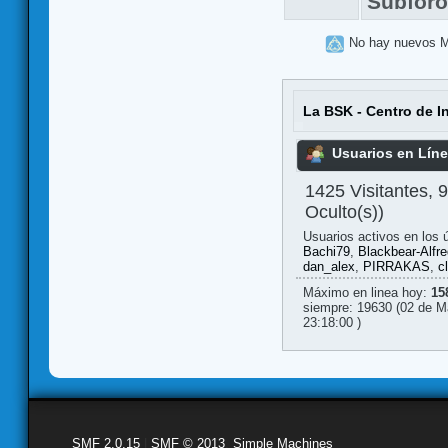
Subfor
No hay nuevos 
La BSK - Centro de I
Usuarios en Lín
1425 Visitantes, 
Oculto(s))
Usuarios activos en los 
Bachi79
,
Blackbear-Alfre
dan_alex
,
PIRRAKAS
,
c
Máximo en linea hoy:
15
siempre: 19630 (02 de M
23:18:00 )
SMF 2.0.15
|
SMF © 2013
,
Simple Machines