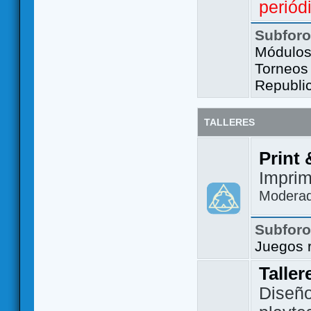
periód
Subfor
Módulos 
Torneos
Republi
TALLERES
Print 
Imprim
Modera
Subfor
Juegos 
Taller
Diseño