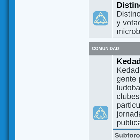
Disti
Distin
y vota
micro
COMUNIDAD
Keda
Kedada
gente 
ludoba
clubes
partic
jornad
public
Subfor