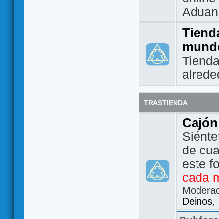
Aduan
Tienda
mund
Tienda
alrede
TRASTIENDA
Cajón
Siénte
de cua
este f
cada 
Modera
Deinos
,