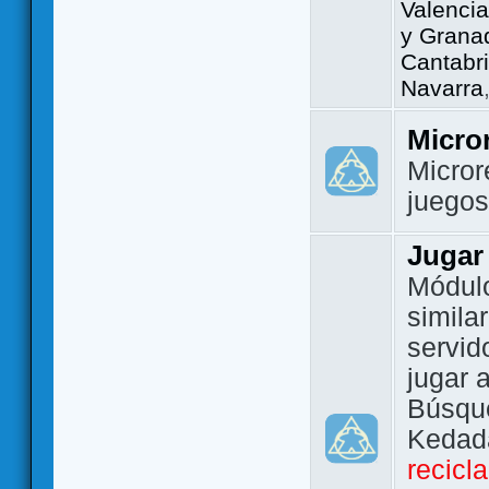
Valencia
y Grana
Cantabri
Navarra
Micro
Micror
juego
Jugar
Módulo
simila
servid
jugar 
Búsque
Kedada
recicl