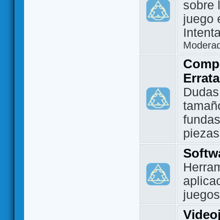
sobre 
juego 
Intent
Modera
Compo
Errat
Dudas
tamañ
fundas
piezas
Softw
Herram
aplica
juegos
Video