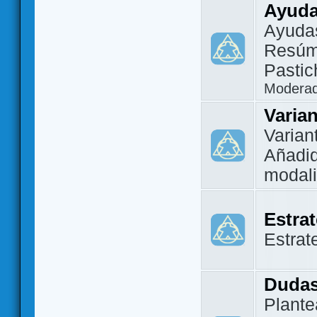
Ayuda
Ayuda
Resúm
Pastic
Modera
Varia
Varian
Añadi
modal
Estra
Estrat
Dudas
Plante