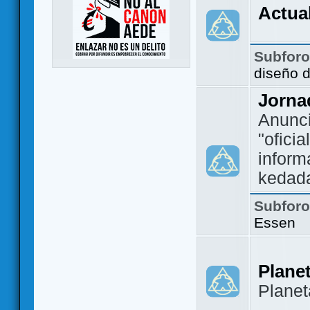
Actua
Subfor
diseño 
Jorna
Anunc
"ofici
inform
kedad
Subfor
Essen
Plane
Plane