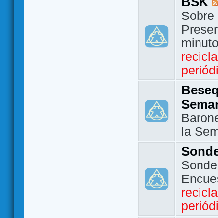
BSK
Sobre 
Presen
minut
recicl
periód
Beseq
Sema
Barone
la Se
Sond
Sondeo
Encue
recicl
periód