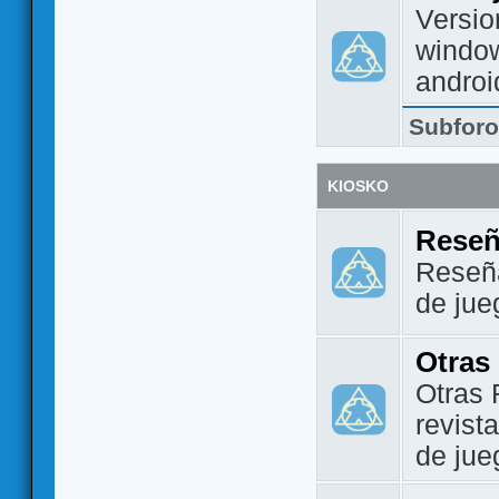
Versio
window
androi
Subfor
KIOSKO
Reseñ
Reseña
de jue
Otras
Otras 
revist
de jue