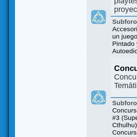
playte
proyec
Subfor
Accesor
un jueg
Pintado
Autoedi
Conc
Concu
Temát
Subfor
Concurs
#3 (Sup
Cthulhu)
Concurs