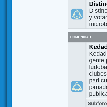
Disti
Distin
y vota
micro
COMUNIDAD
Keda
Kedada
gente 
ludoba
clubes
partic
jornad
public
Subfor