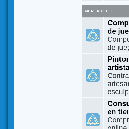
MERCADILLO
Compo
de ju
Compo
de jue
Pintor
artist
Contra
artesa
esculp
Consu
en ti
Compra
online 