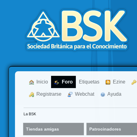
  Inicio
  Foro
Etiquetas
  Ezine
  Registrarse
  Webchat
  Ayuda
La BSK
Tiendas amigas
Patrocinadores