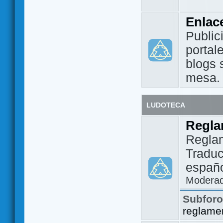
Enlac
Public
portal
blogs 
mesa.
LUDOTECA
Regla
Regla
Traduc
españo
Modera
Subfor
reglame