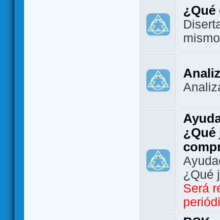
¿Qué 
Disert
mismo
Analiz
Analiz
Ayuda
¿Qué 
comp
Ayudad
¿Qué 
Será r
periód