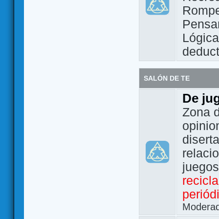
Rompe
Pensam
Lógic
deduct
SALÓN DE TE
De ju
Zona d
opinio
disert
relaci
juego
recicl
periód
Modera