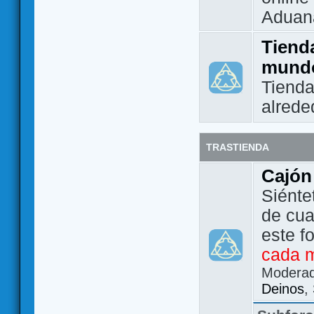
Aduan
Tienda
mund
Tienda
alrede
TRASTIENDA
Cajón
Siénte
de cua
este f
cada 
Modera
Deinos
,