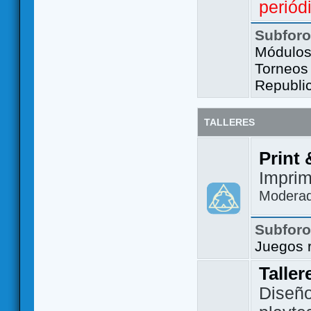
periód
Subfor
Módulos 
Torneos
Republi
TALLERES
Print 
Imprim
Modera
Subfor
Juegos 
Taller
Diseño