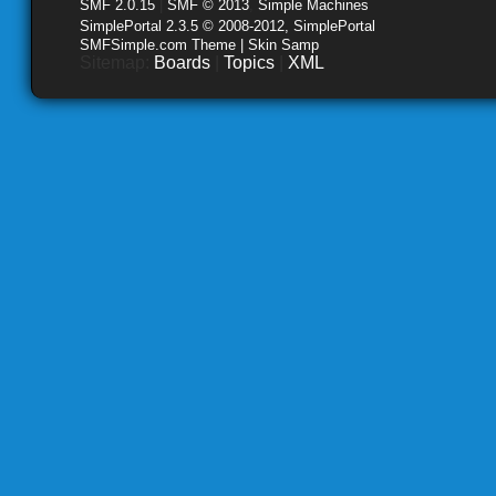
SMF 2.0.15
|
SMF © 2013
,
Simple Machines
SimplePortal 2.3.5 © 2008-2012, SimplePortal
SMFSimple.com Theme | Skin Samp
Sitemap:
Boards
|
Topics
|
XML