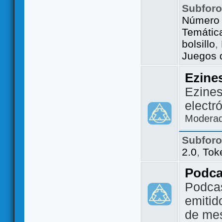
Subfor
Número 
Temátic
bolsillo
,
Juegos d
Ezine
Ezines
electr
Modera
Subfor
2.0
,
Tok
Podca
Podca
emitid
de me