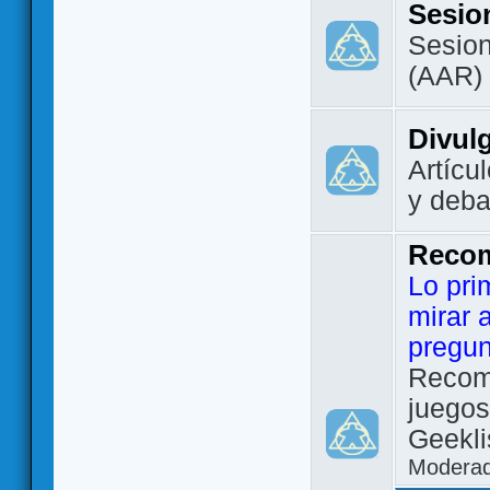
Sesio
Sesion
(AAR)
Divul
Artícu
y deba
Reco
Lo pri
mirar 
pregun
Recom
juegos
Geekli
Modera