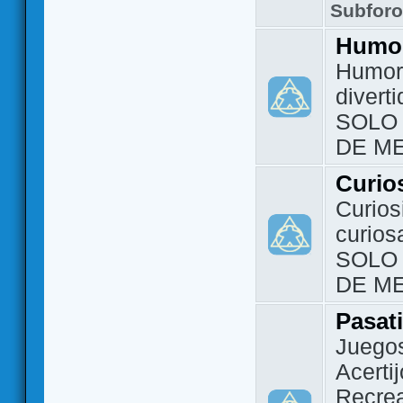
Subfor
Humo
Humor 
divert
SOLO
DE M
Curio
Curios
curios
SOLO
DE M
Pasat
Juegos
Acerti
Recrea