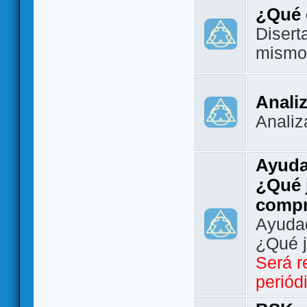
¿Qué 
Disert
mismo
Analiz
Analiz
Ayuda
¿Qué 
comp
Ayudad
¿Qué 
Será r
periód