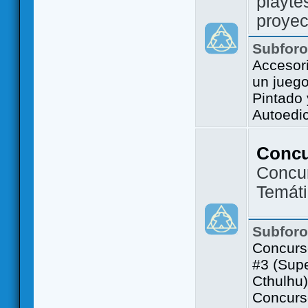
playte
proyec
Subfor
Accesor
un jueg
Pintado
Autoedi
Conc
Concu
Temát
Subfor
Concurs
#3 (Sup
Cthulhu)
Concurs