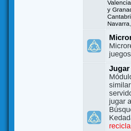
Valencia
y Grana
Cantabri
Navarra
Micro
Micror
juego
Jugar
Módulo
simila
servid
jugar 
Búsque
Kedada
recicl