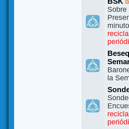
BSK
Sobre 
Presen
minut
recicl
periód
Beseq
Sema
Barone
la Se
Sond
Sondeo
Encue
recicl
periód