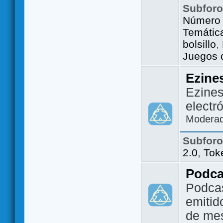
Subfor
Número 
Temátic
bolsillo
,
Juegos d
Ezine
Ezines
electr
Modera
Subfor
2.0
,
Tok
Podca
Podca
emitid
de me