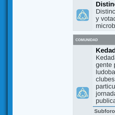
Disti
Distin
y vota
micro
COMUNIDAD
Keda
Kedada
gente 
ludoba
clubes
partic
jornad
public
Subfor