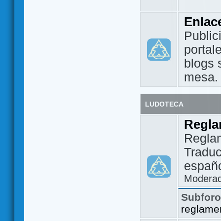
Enlac
Public
portal
blogs 
mesa.
LUDOTECA
Regla
Regla
Traduc
españo
Modera
Subfor
reglame