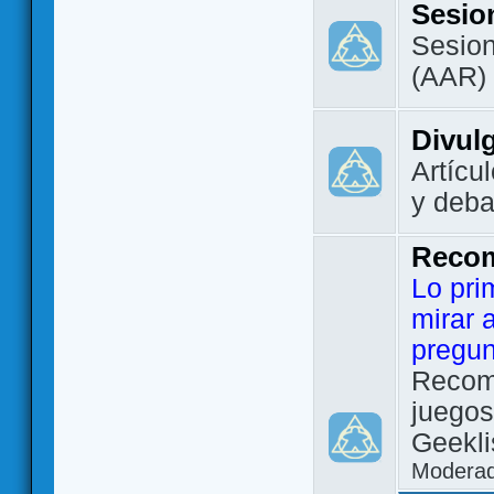
Sesio
Sesion
(AAR)
Divul
Artícu
y deba
Reco
Lo pri
mirar 
pregun
Recom
juegos
Geekli
Modera