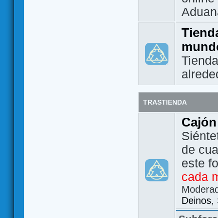
Aduan
Tienda
mund
Tienda
alrede
TRASTIENDA
Cajón
Siénte
de cua
este f
cada 
Modera
Deinos
,