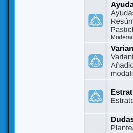
Ayuda
Ayuda
Resúm
Pastic
Modera
Varia
Varian
Añadi
modal
Estra
Estrat
Dudas
Plante