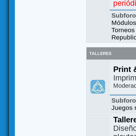
periód
Subfor
Módulos 
Torneos
Republi
TALLERES
Print 
Imprim
Modera
Subfor
Juegos 
Taller
Diseño