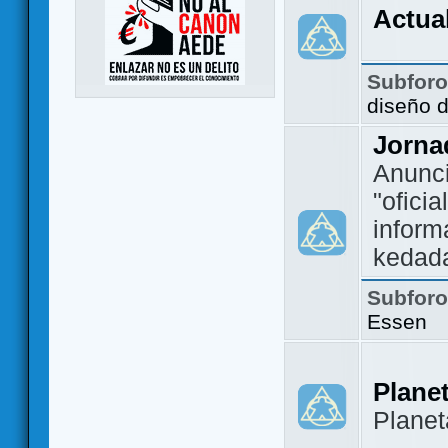
Actua
Subfor
diseño 
Jorna
Anunc
"ofici
inform
kedad
Subfor
Essen
Plane
Plane