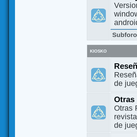
Versio
window
androi
Subfor
KIOSKO
Reseñ
Reseña
de jue
Otras
Otras 
revist
de jue