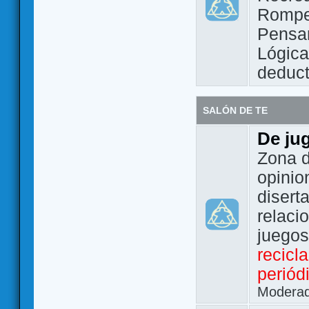
Rompe
Pensam
Lógic
deduct
SALÓN DE TE
De ju
Zona d
opinio
disert
relaci
juego
recicl
periód
Modera