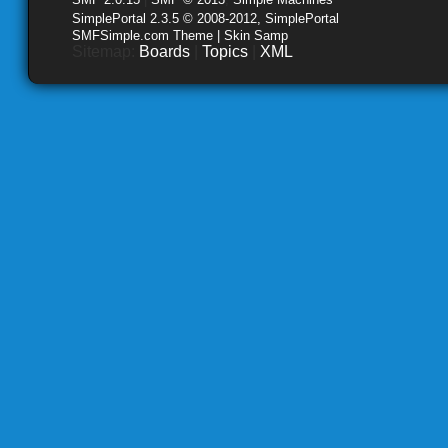
SimplePortal 2.3.5 © 2008-2012, SimplePortal
SMFSimple.com Theme | Skin Samp
Sitemap:
Boards
|
Topics
|
XML