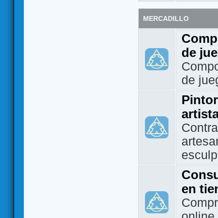
MERCADILLO
Compo
de ju
Compo
de jue
Pintor
artist
Contra
artesa
esculp
Consu
en ti
Compra
online 