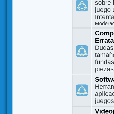
sobre 
juego 
Intent
Modera
Compo
Errat
Dudas
tamañ
fundas
piezas
Softw
Herram
aplica
juegos
Video