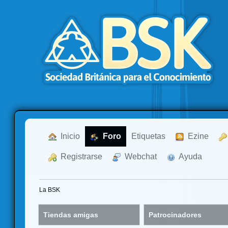
  Inicio
  Foro
Etiquetas
  Ezine
  Registrarse
  Webchat
  Ayuda
La BSK
Tiendas amigas
Patrocinadores