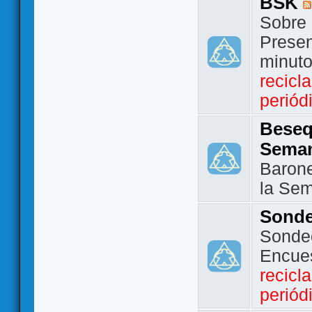
BSK
Sobre 
Presen
minut
recicl
periód
Beseq
Sema
Barone
la Se
Sond
Sondeo
Encue
recicl
periód