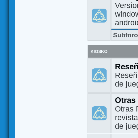
Versio
window
androi
Subfor
KIOSKO
Reseñ
Reseña
de jue
Otras
Otras 
revist
de jue