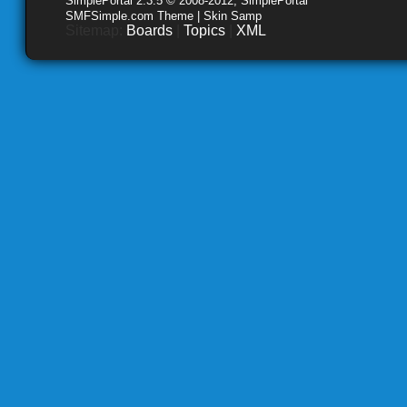
SimplePortal 2.3.5 © 2008-2012, SimplePortal
SMFSimple.com Theme | Skin Samp
Sitemap:
Boards
|
Topics
|
XML