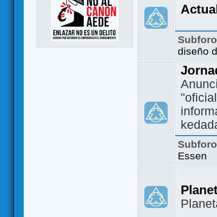
Actua
Subfor
diseño 
Jorna
Anunc
"ofici
inform
kedad
Subfor
Essen
Plane
Plane