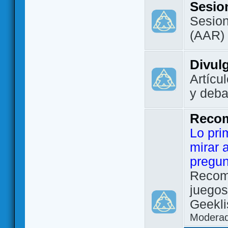
Sesio
Sesion
(AAR)
Divul
Artícu
y deba
Reco
Lo pri
mirar 
pregun
Recom
juegos
Geekli
Modera