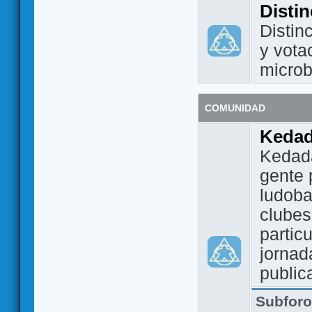
Disti
Distin
y vota
micro
COMUNIDAD
Keda
Kedada
gente 
ludoba
clubes
partic
jornad
public
Subfor