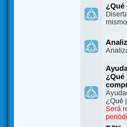
¿Qué 
Disert
mismo
Analiz
Analiz
Ayuda
¿Qué 
comp
Ayudad
¿Qué 
Será r
periód