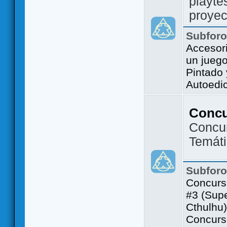
playte
proyec
Subfor
Accesor
un jueg
Pintado
Autoedi
Conc
Concu
Temát
Subfor
Concurs
#3 (Sup
Cthulhu)
Concurs