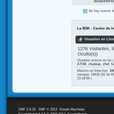
Subfor
No hay nuevos 
La BSK - Centro de I
Usuarios en Lín
1276 Visitantes, 
Oculto(s))
Usuarios activos en los 
A7VM
,
chuskas
,
zhuf
,
G
Máximo en linea hoy:
16
siempre: 19630 (02 de M
23:18:00 )
SMF 2.0.15
|
SMF © 2013
,
Simple Machines