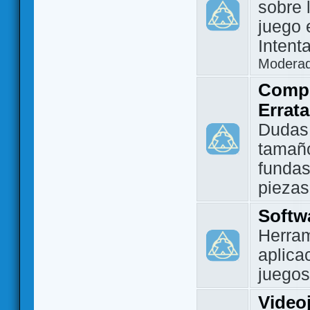
sobre 
juego 
Intent
Modera
Compo
Errat
Dudas
tamañ
fundas
piezas
Softw
Herram
aplica
juegos
Video