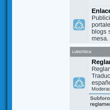
Enlac
Public
portal
blogs 
mesa.
LUDOTECA
Regla
Regla
Traduc
españo
Modera
Subfor
reglame