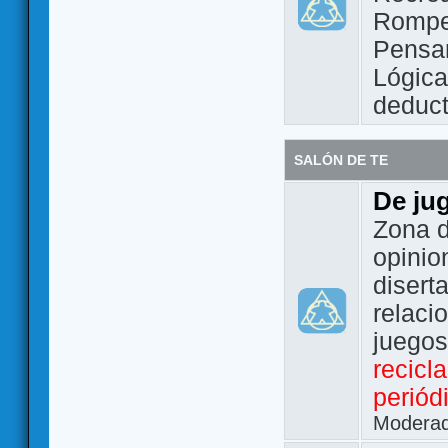
Rompe
Pensam
Lógic
deduct
SALÓN DE TE
De ju
Zona d
opinio
disert
relaci
juego
recicl
periód
Modera