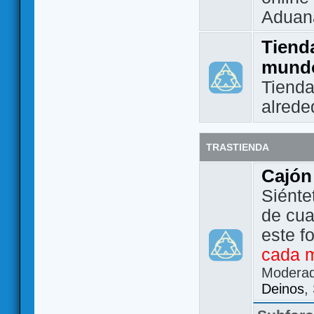
Aduan
Tienda
mund
Tienda
alrede
TRASTIENDA
Cajón
Siénte
de cua
este f
cada 
Modera
Deinos
,