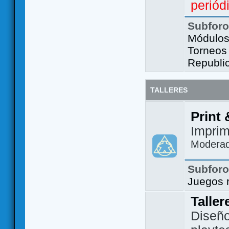
periód
Subfor
Módulos 
Torneos
Republi
TALLERES
Print 
Imprim
Modera
Subfor
Juegos 
Taller
Diseño