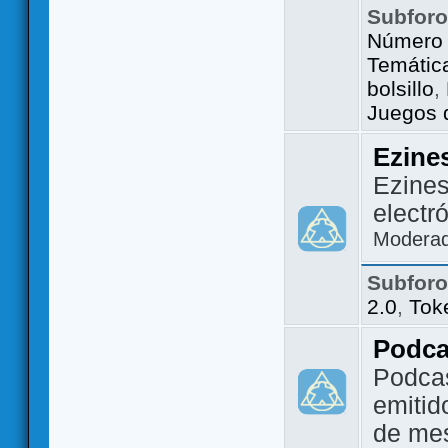
Subfor
Número 
Temátic
bolsillo
,
Juegos d
Ezine
Ezines
electr
Modera
Subfor
2.0
,
Tok
Podca
Podca
emitid
de me