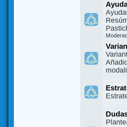
Ayuda
Ayuda
Resúm
Pastic
Modera
Varia
Varian
Añadi
modal
Estra
Estrat
Dudas
Plante