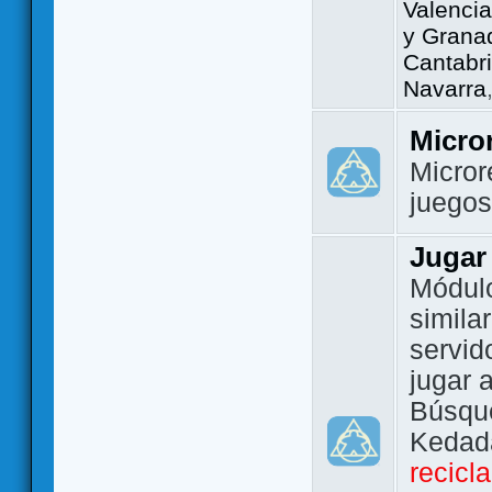
Valencia
y Grana
Cantabri
Navarra
Micro
Micror
juego
Jugar
Módulo
simila
servid
jugar 
Búsque
Kedada
recicl