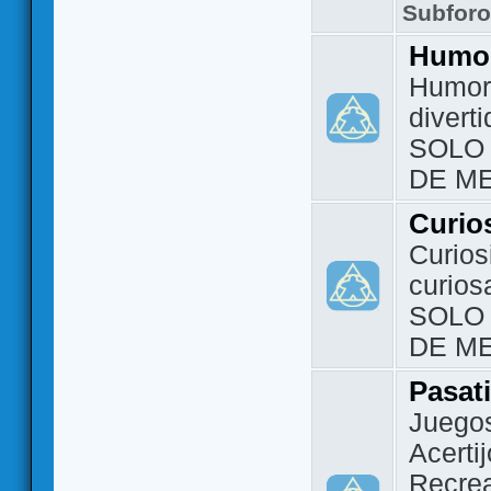
Subfor
Humo
Humor 
divert
SOLO
DE M
Curio
Curios
curios
SOLO
DE M
Pasat
Juegos
Acerti
Recrea