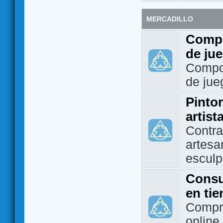
MERCADILLO
Compo
de ju
Compo
de jue
Pintor
artist
Contra
artesa
esculp
Consu
en ti
Compra
online 