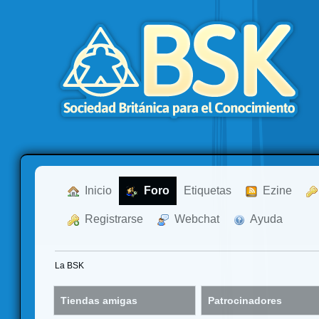
  Inicio
  Foro
Etiquetas
  Ezine
  Registrarse
  Webchat
  Ayuda
La BSK
Tiendas amigas
Patrocinadores