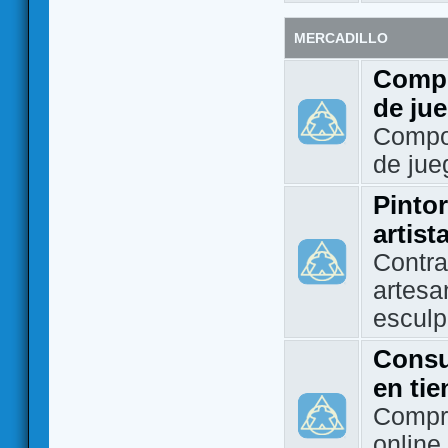
MERCADILLO
Compo
de ju
Compo
de jue
Pintor
artist
Contra
artesa
esculp
Consu
en ti
Compra
online 