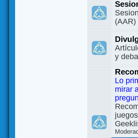
Sesio
Sesion
(AAR)
Divul
Artícu
y deba
Reco
Lo pri
mirar 
pregun
Recom
juegos
Geekli
Modera