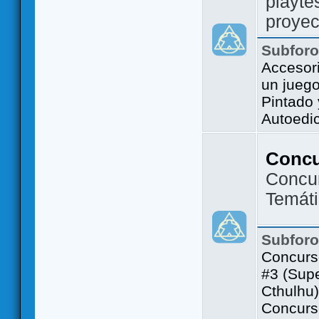
playte
proyec
Subfor
Accesor
un jueg
Pintado
Autoedi
Conc
Concu
Temát
Subfor
Concurs
#3 (Sup
Cthulhu)
Concurs