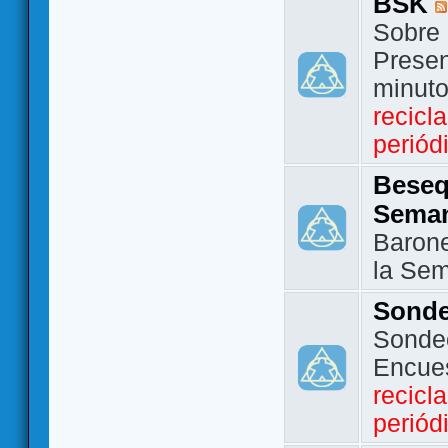
BSK
Sobre 
Presen
minut
recicl
periód
Beseq
Sema
Barone
la Se
Sond
Sondeo
Encue
recicl
periód