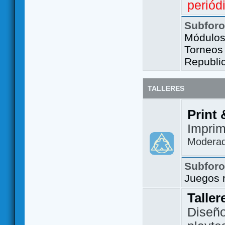
periód
Subfor
Módulos 
Torneos
Republi
TALLERES
Print 
Imprim
Modera
Subfor
Juegos 
Taller
Diseño