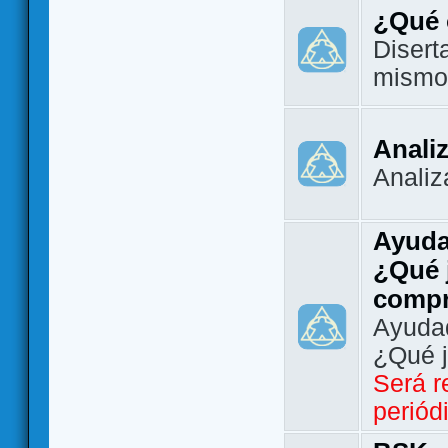
¿Qué 
Disert
mismo
Analiz
Analiz
Ayuda
¿Qué 
comp
Ayudad
¿Qué 
Será r
periód