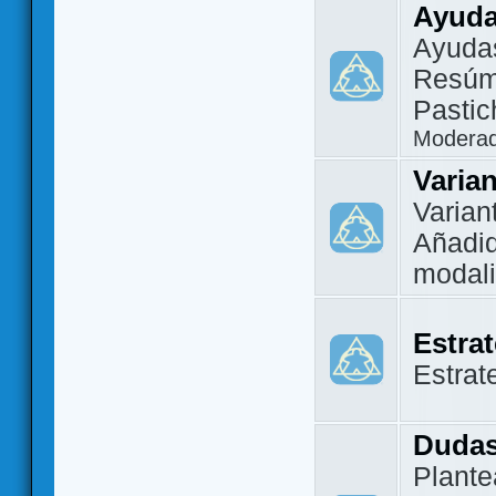
Ayuda
Ayuda
Resúm
Pastic
Modera
Varia
Varian
Añadi
modal
Estra
Estrat
Dudas
Plante