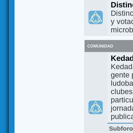
Disti
Distin
y vota
micro
COMUNIDAD
Keda
Kedada
gente 
ludoba
clubes
partic
jornad
public
Subfor