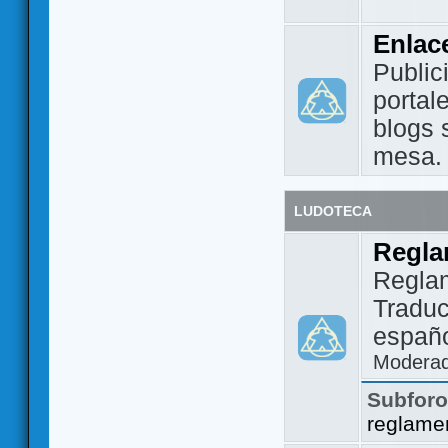
Enlac
Public
portal
blogs 
mesa.
LUDOTECA
Regla
Regla
Traduc
españo
Modera
Subfor
reglame