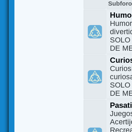
Subfor
Humo
Humor 
divert
SOLO
DE M
Curio
Curios
curios
SOLO
DE M
Pasat
Juegos
Acerti
Recrea