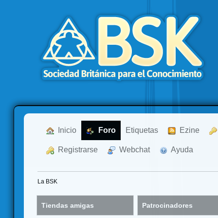
  Inicio
  Foro
Etiquetas
  Ezine
  Registrarse
  Webchat
  Ayuda
La BSK
Tiendas amigas
Patrocinadores