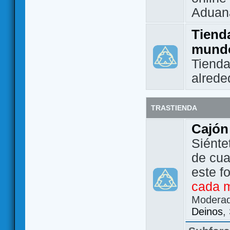
Aduan
Tienda
mund
Tienda
alrede
TRASTIENDA
Cajón
Siénte
de cua
este f
cada 
Modera
Deinos
,