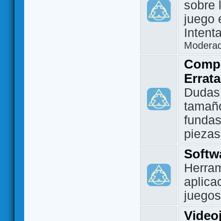
sobre 
juego 
Intent
Modera
Compo
Errat
Dudas
tamañ
fundas
piezas
Softw
Herram
aplica
juegos
Video