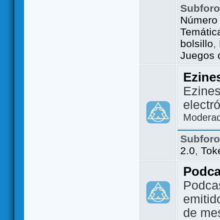
Subfor
Número 
Temátic
bolsillo
,
Juegos d
Ezine
Ezines
electr
Modera
Subfor
2.0
,
Tok
Podca
Podca
emitid
de me