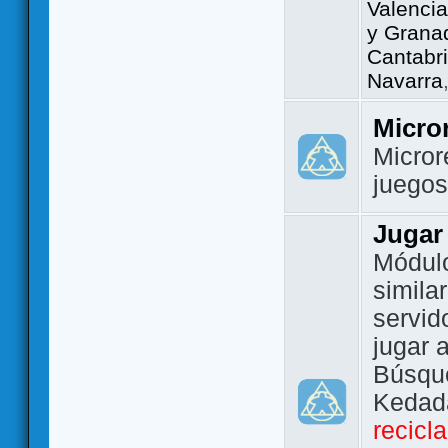
Valencia
y Grana
Cantabri
Navarra
Micro
Micror
juego
Jugar
Módulo
simila
servid
jugar 
Búsque
Kedada
recicl