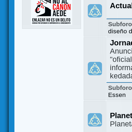
Actua
Subfor
diseño 
Jorna
Anunc
"ofici
inform
kedad
Subfor
Essen
Plane
Plane