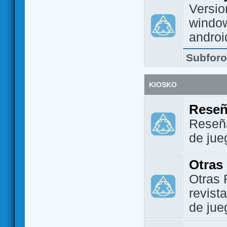
Versio
window
androi
Subfor
KIOSKO
Reseñ
Reseña
de jue
Otras
Otras 
revist
de jue