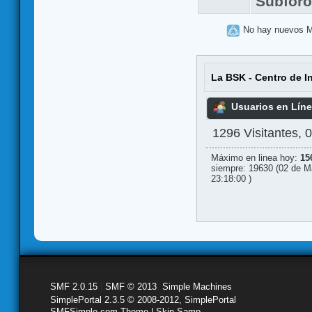
Subfor
No hay nuevos 
La BSK - Centro de I
Usuarios en Lín
1296 Visitantes, 
Máximo en linea hoy:
15
siempre: 19630 (02 de M
23:18:00 )
SMF 2.0.15
|
SMF © 2013
,
Simple Machines
SimplePortal 2.3.5 © 2008-2012, SimplePortal
SMFSimple.com Theme | Skin Samp