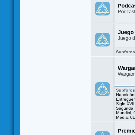
Podca
Podcast
Juego
Juego d
Subforo
Warga
Wargame
Subforo
Napoleón
Entreguer
Siglo XVII
Segunda m
Mundial
,
Media
,
01
Premi