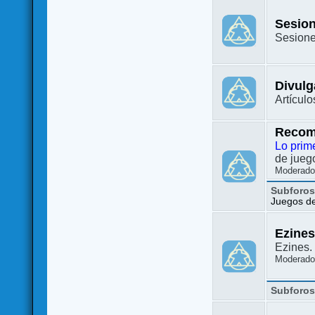
Sesion
Sesione
Divulg
Artículo
Recom
Lo prim
de juego
Moderado
Subforo
Juegos de 
Ezine
Ezines. 
Moderado
Subforo