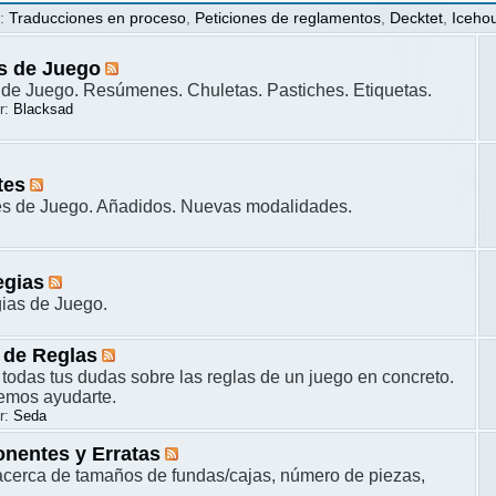
s
:
Traducciones en proceso
,
Peticiones de reglamentos
,
Decktet
,
Iceho
s de Juego
de Juego. Resúmenes. Chuletas. Pastiches. Etiquetas.
r:
Blacksad
tes
es de Juego. Añadidos. Nuevas modalidades.
egias
gias de Juego.
 de Reglas
 todas tus dudas sobre las reglas de un juego en concreto.
remos ayudarte.
r:
Seda
nentes y Erratas
cerca de tamaños de fundas/cajas, número de piezas,