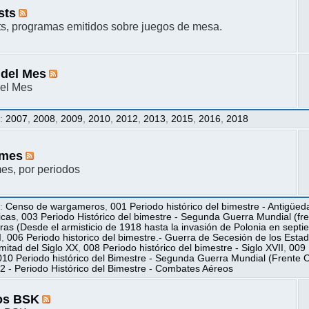
sts
s, programas emitidos sobre juegos de mesa.
 del Mes
el Mes
s
:
2007
,
2008
,
2009
,
2010
,
2012
,
2013
,
2015
,
2016
,
2018
mes
s, por periodos
s
:
Censo de wargameros
,
001 Periodo histórico del bimestre - Antigüed
icas
,
003 Periodo Histórico del bimestre - Segunda Guerra Mundial (fren
ras (Desde el armisticio de 1918 hasta la invasión de Polonia en sept
I
,
006 Periodo historico del bimestre.- Guerra de Secesión de los Esta
itad del Siglo XX
,
008 Periodo histórico del bimestre - Siglo XVII
,
009 
010 Periodo histórico del Bimestre - Segunda Guerra Mundial (Frente O
2 - Periodo Histórico del Bimestre - Combates Aéreos
os BSK