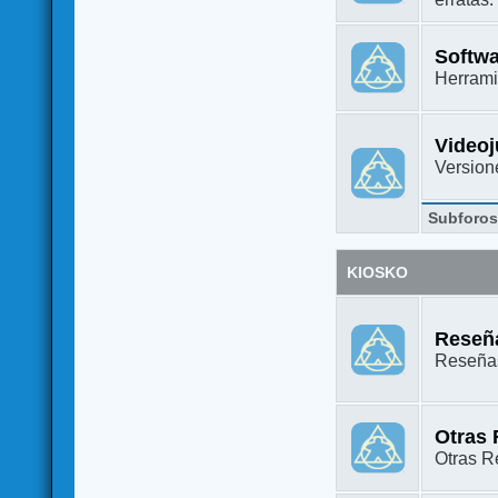
Softw
Herrami
Video
Versione
Subforo
KIOSKO
Reseña
Reseñas
Otras
Otras Re