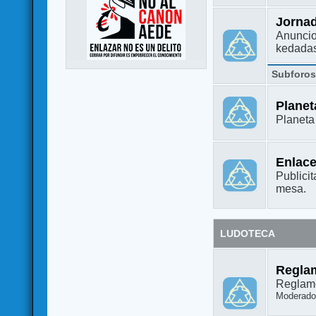
Jorna
Anuncio
kedada
Subforo
Plane
Planet
Enlac
Publicit
mesa.
LUDOTECA
Regla
Reglame
Moderado