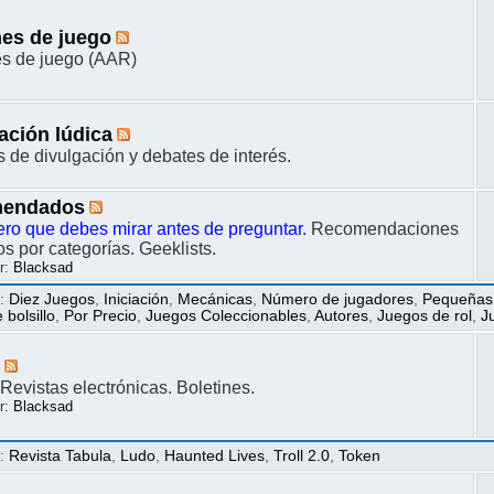
es de juego
s de juego (AAR)
ación lúdica
s de divulgación y debates de interés.
endados
ero que debes mirar antes de preguntar.
Recomendaciones
s por categorías. Geeklists.
r:
Blacksad
s
:
Diez Juegos
,
Iniciación
,
Mecánicas
,
Número de jugadores
,
Pequeñas
bolsillo
,
Por Precio
,
Juegos Coleccionables
,
Autores
,
Juegos de rol
,
J
s
Revistas electrónicas. Boletines.
r:
Blacksad
s
:
Revista Tabula
,
Ludo
,
Haunted Lives
,
Troll 2.0
,
Token