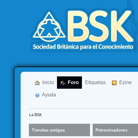
  Inicio
  Foro
Etiquetas
  Ezine
  Ayuda
La BSK
Tiendas amigas
Patrocinadores