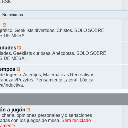
s BSK
s
:
Nominados
r
ráfico. Geeklists divertidas. Chistes. SOLO SOBRE
S DE MESA.
sidades
dades. Geeklists curiosas. Anécdotas. SOLO SOBRE
S DE MESA.
iempos
de Ingenio, Acertijos, Matemáticas Recreativas,
bezas/Puzzles. Pensamiento Lateral, Lógica
a/inductiva.
ón a jugón
 charla, opiniones personales y disertaciones
nadas con los juegos de mesa.
Será reciclado
camente
.