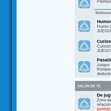
Premio
Subforo
Humo
Humor g
JUEGO
Curio
Curiosi
JUEGO
Pasat
Juegos 
Rompeca
deductiv
SALÓN DE TE
De jug
Zona de
relacio
periódi