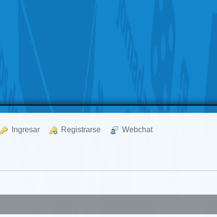
  Ingresar
  Registrarse
  Webchat