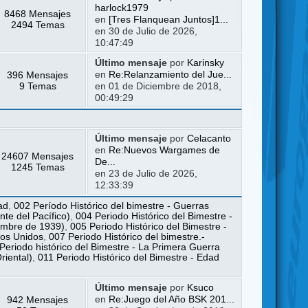
harlock1979
8468 Mensajes
en
[Tres Flanquean Juntos]1...
2494 Temas
en 30 de Julio de 2026,
10:47:49
Último mensaje
por
Karinsky
396 Mensajes
en
Re:Relanzamiento del Jue...
9 Temas
en 01 de Diciembre de 2018,
00:49:29
Último mensaje
por
Celacanto
en
Re:Nuevos Wargames de
24607 Mensajes
De...
1245 Temas
en 23 de Julio de 2026,
12:33:39
ad
,
002 Período Histórico del bimestre - Guerras
te del Pacífico)
,
004 Periodo Histórico del Bimestre -
iembre de 1939)
,
005 Periodo Histórico del Bimestre -
dos Unidos
,
007 Periodo Histórico del bimestre.-
Periodo histórico del Bimestre - La Primera Guerra
riental)
,
011 Periodo Histórico del Bimestre - Edad
Último mensaje
por
Ksuco
942 Mensajes
en
Re:Juego del Año BSK 201...