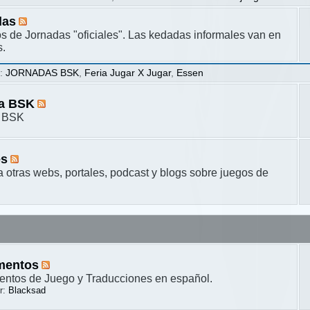
das
s de Jornadas "oficiales". Las kedadas informales van en
s.
s
:
JORNADAS BSK
,
Feria Jugar X Jugar
,
Essen
ta BSK
a BSK
es
a otras webs, portales, podcast y blogs sobre juegos de
mentos
ntos de Juego y Traducciones en español.
r:
Blacksad