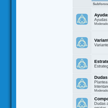
Subforo
Ayuda
Ayudas 
Moderado
Varian
Variant
Estrat
Estrate
Dudas
Plantea
Intenta
Moderado
Compo
Dudas a
erratas.