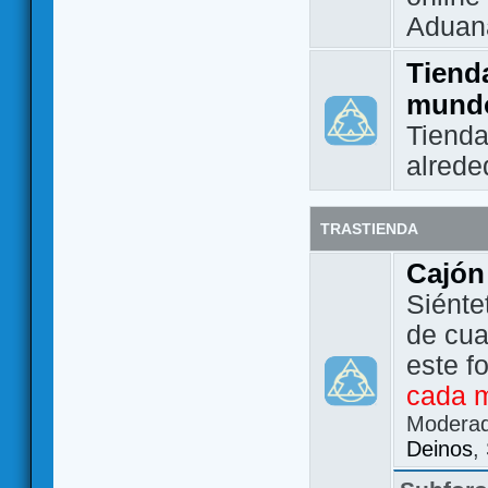
Aduan
Tienda
mund
Tienda
alrede
TRASTIENDA
Cajón
Siénte
de cua
este f
cada 
Modera
Deinos
,