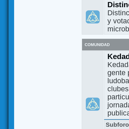
Disti
Distin
y vota
micro
COMUNIDAD
Keda
Kedada
gente 
ludoba
clubes
partic
jornad
public
Subfor