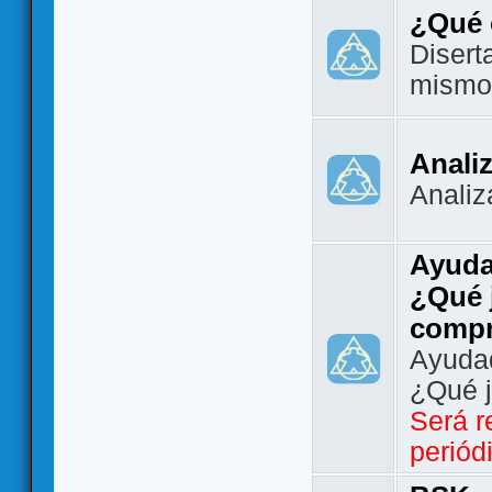
¿Qué 
Disert
mismo
Analiz
Analiz
Ayuda
¿Qué 
comp
Ayudad
¿Qué 
Será r
periód