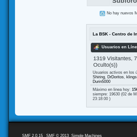
Subfor
No hay nuevos 
La BSK - Centro de I
Usuarios en Lín
1319 Visitantes, 
Oculto(s))
Usuarios activos en los 
Shiring
,
DrDoritos
,
klings
Durin5000
Máximo en linea hoy:
15
siempre: 19630 (02 de M
23:18:00 )
SMF 2.0.15
|
SMF © 2013
,
Simple Machines