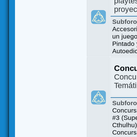
playte
proyec
Subfor
Accesor
un jueg
Pintado
Autoedi
Conc
Concu
Temát
Subfor
Concurs
#3 (Sup
Cthulhu)
Concurs