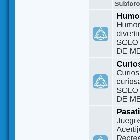
Subfor
Humo
Humor 
divert
SOLO
DE M
Curio
Curios
curios
SOLO
DE M
Pasat
Juegos
Acerti
Recrea