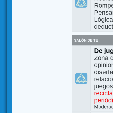
Rompe
Pensam
Lógic
deduct
SALÓN DE TE
De ju
Zona d
opinio
disert
relaci
juego
recicl
periód
Modera