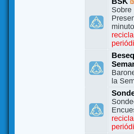
BSK
Sobre 
Presen
minut
recicl
periód
Beseq
Sema
Barone
la Se
Sond
Sondeo
Encue
recicl
periód