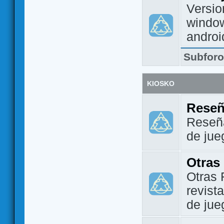
Versio
window
androi
Subfor
KIOSKO
Reseñ
Reseña
de jue
Otras
Otras 
revist
de jue