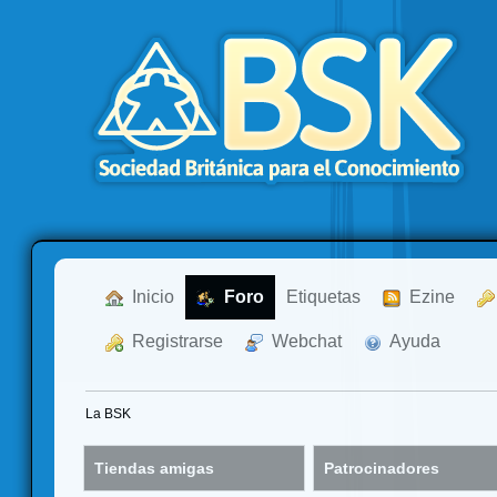
  Inicio
  Foro
Etiquetas
  Ezine
  Registrarse
  Webchat
  Ayuda
La BSK
Tiendas amigas
Patrocinadores