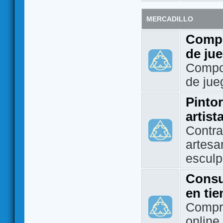
MERCADILLO
Compo
de ju
Compo
de jue
Pintor
artist
Contra
artesa
esculp
Consu
en ti
Compra
online 