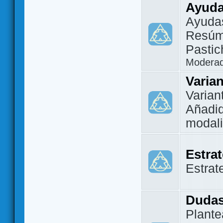
Ayuda
Ayuda
Resúm
Pastic
Modera
Varia
Varian
Añadi
modal
Estra
Estrat
Dudas
Plante