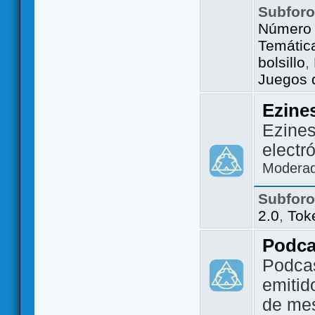
Subfor
Número 
Temátic
bolsillo
,
Juegos d
Ezine
Ezines
electr
Modera
Subfor
2.0
,
Tok
Podca
Podca
emitid
de me