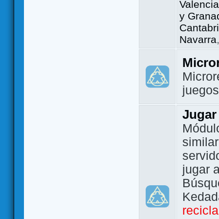
Valencia
y Grana
Cantabri
Navarra
Micro
Micror
juego
Jugar
Módulo
simila
servid
jugar 
Búsque
Kedada
recicl