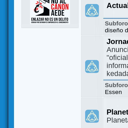
Actua
Subfor
diseño 
Jorna
Anunc
"ofici
inform
kedad
Subfor
Essen
Plane
Plane