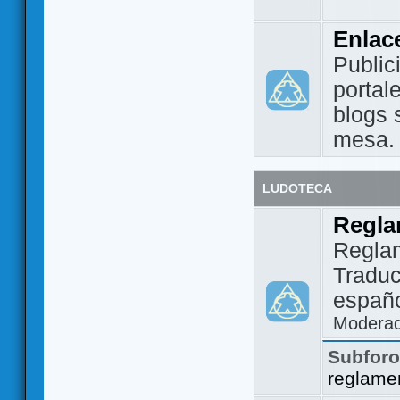
Enlac
Public
portal
blogs 
mesa.
LUDOTECA
Regla
Regla
Traduc
españo
Modera
Subfor
reglame