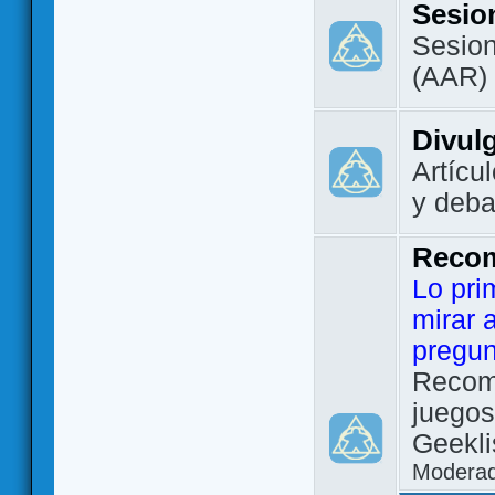
Sesio
Sesion
(AAR)
Divul
Artícu
y deba
Reco
Lo pri
mirar 
pregun
Recom
juegos
Geekli
Modera