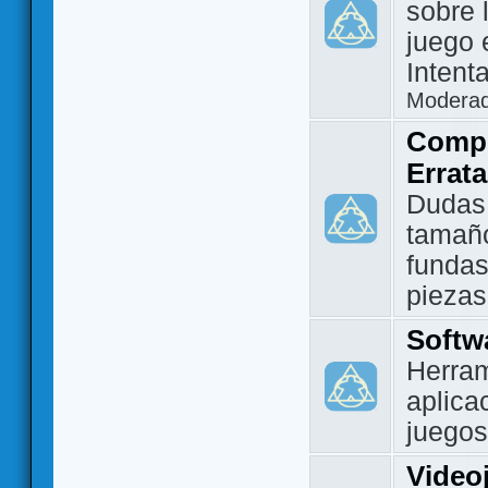
sobre 
juego 
Intent
Modera
Compo
Errat
Dudas
tamañ
fundas
piezas
Softw
Herram
aplica
juegos
Video