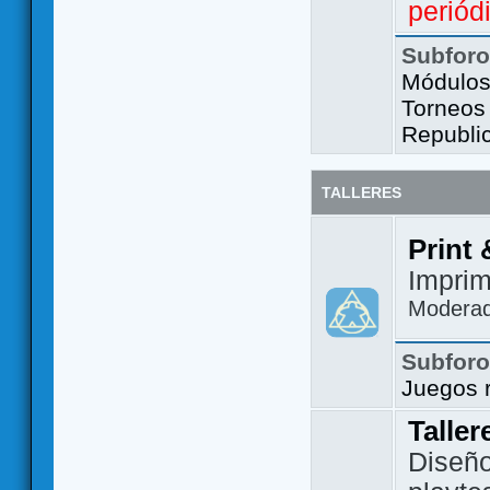
periód
Subfor
Módulos 
Torneos
Republi
TALLERES
Print 
Imprim
Modera
Subfor
Juegos 
Taller
Diseño