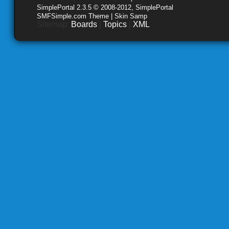
SimplePortal 2.3.5 © 2008-2012, SimplePortal
SMFSimple.com Theme | Skin Samp
Sitemap:
Boards
|
Topics
|
XML