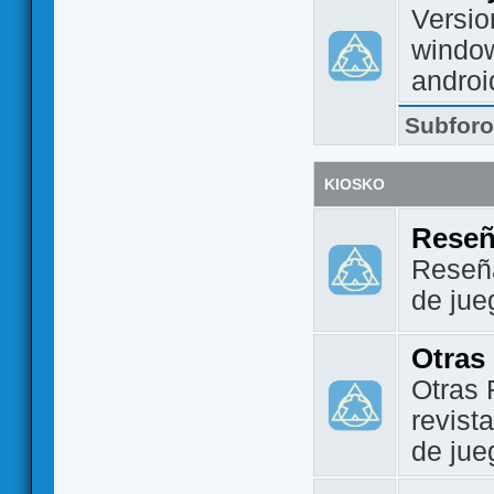
Versio
window
androi
Subfor
KIOSKO
Reseñ
Reseña
de jue
Otras
Otras 
revist
de jue