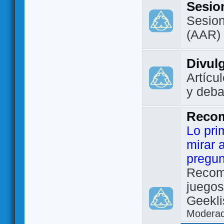
Sesio
Sesion
(AAR)
Divul
Artícu
y deba
Reco
Lo pri
mirar 
pregun
Recom
juegos
Geekli
Modera